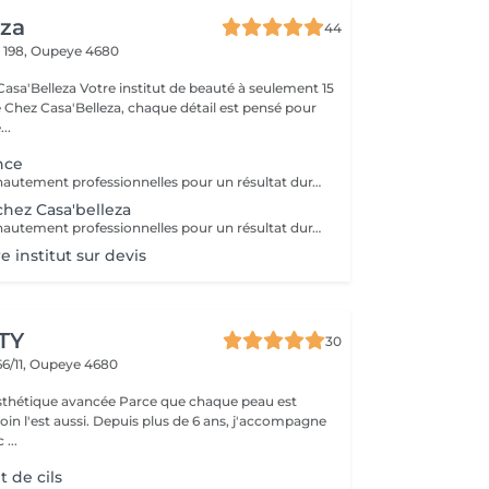
eza
44
 198,
Oupeye 4680
asa'Belleza Votre institut de beauté à seulement 15
our
..
nce
Des prestations hautement professionnelles pour un résultat durable, naturel et parfaitement adapté à votre carnation et vos envies. Microshading (sourcils) : Technique poudrée/ombrée pour un effet maquillé subtil et structuré. Idéal pour des sourcils joliment dessinés sans effet trop marqué.
hez Casa'belleza
Des prestations hautement professionnelles pour un résultat durable, naturel et parfaitement adapté à votre carnation et vos envies. Microshading (sourcils) : Technique poudrée/ombrée pour un effet maquillé subtil et structuré. Idéal pour des sourcils joliment dessinés sans effet trop marqué.
 institut sur devis
TY
30
6/11,
Oupeye 4680
vancée Parce que chaque peau est
uis plus de 6 ans, j'accompagne
...
 de cils