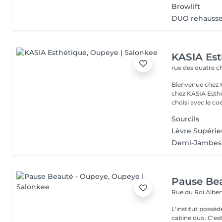
Browlift
DUO rehaussem
KASIA Est
rue des quatre c
Bienvenue chez KASIA Je m'appelle Catherine et
chez KASIA Esthé
choisi avec le coe
Sourcils
Lèvre Supérie
Demi-Jambes
Pause Be
Rue du Roi Alber
L'institut possèd
cabin