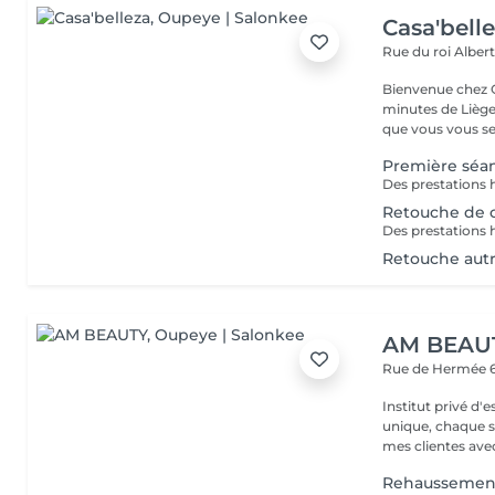
Casa'bell
Rue du roi Albert
Bienvenue chez C
minutes de Liège Chez Casa'Belleza, chaque détail est pensé p
que vous vous se.
Première séa
Retouche de c
Retouche autre
AM BEAU
Rue de Hermée 6
Institut privé d'esthétique a
unique, chaque soin l'est aussi. Dep
mes clientes avec 
Rehaussement