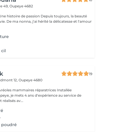
ve 49,
Oupeye 4682
 de passion Depuis toujours, la beauté
 vie. De ma nonna, j'ai hérité la délicatesse et l'amour
nture
cil
nk
19
idmont 12,
Oupeye 4680
ye, je mets 4 ans d'expérience au service de
 réalisés av...
ré
é
t poudré