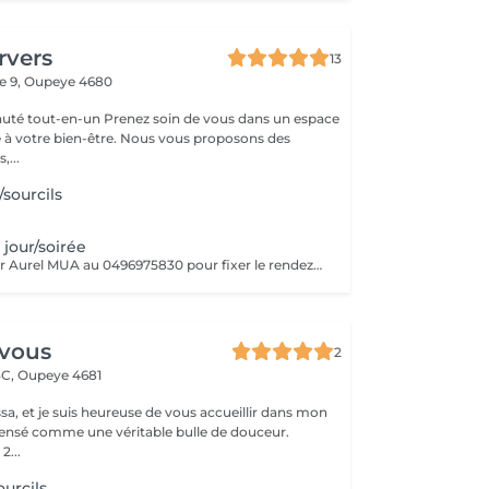
rvers
13
e 9,
Oupeye 4680
renez soin de vous dans un espace
 à votre bien-être. Nous vous proposons des
,...
/sourcils
jour/soirée
Veuillez contacter Aurel MUA au 0496975830 pour fixer le rendez-vous.
vous
2
3C,
Oupeye 4681
sa, et je suis heureuse de vous accueillir dans mon
u pensé comme une véritable bulle de douceur.
2...
ourcils