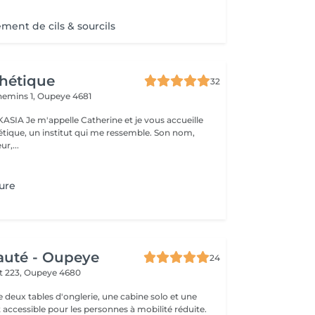
ent de cils & sourcils
hétique
32
hemins 1,
Oupeye 4681
 je vous accueille
tique, un institut qui me ressemble. Son nom,
ur,...
ure
auté - Oupeye
24
t 223,
Oupeye 4680
e deux tables d'onglerie, une cabine solo et une
e duo. C'est accessible pour les personnes à mobilité réduite.