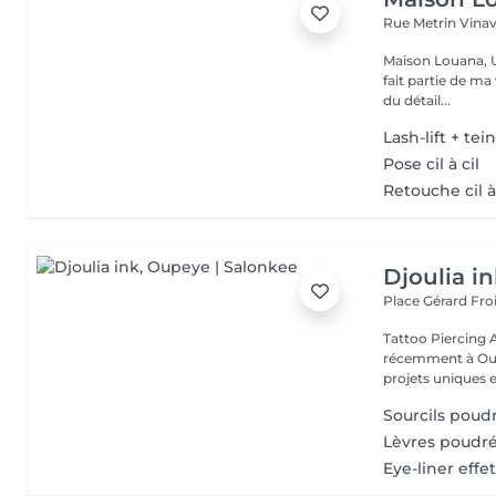
Rue Metrin Vina
Maison Louana, Une histoire
fait partie de ma
du détail...
Lash-lift + tei
Pose cil à cil
Retouche cil à 
Djoulia i
Place Gérard Fro
Tattoo Piercing Aréoles mammaires réparatrices Installée
récemment à Oupe
projets uniques et
Sourcils poud
Lèvres poudr
Eye-liner effe