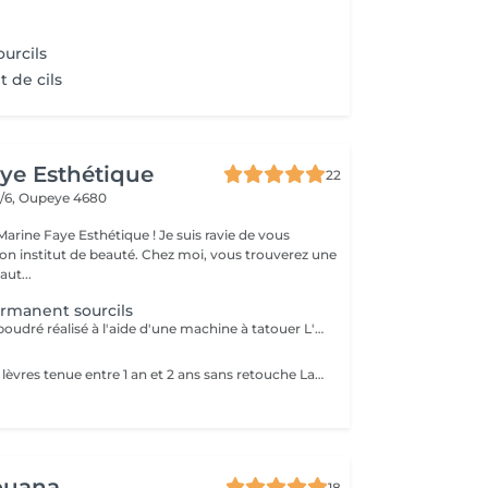
ourcils
 de cils
ye Esthétique
22
3/6,
Oupeye 4680
arine Faye Esthétique ! Je suis ravie de vous
mon institut de beauté. Chez moi, vous trouverez une
ut...
rmanent sourcils
Maquillage effet poudré réalisé à l'aide d'une machine à tatouer L'effet dure entre 2 ans et 3 ans sans retouche
Remplissage des lèvres tenue entre 1 an et 2 ans sans retouche La retouche de Max 3 mois est obligatoire
ouana
18