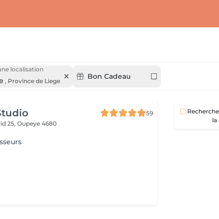
une localisation
Bon Cadeau
e
,
Province de Liege
Studio
Recherche 
59
la
id 25,
Oupeye 4680
sseurs