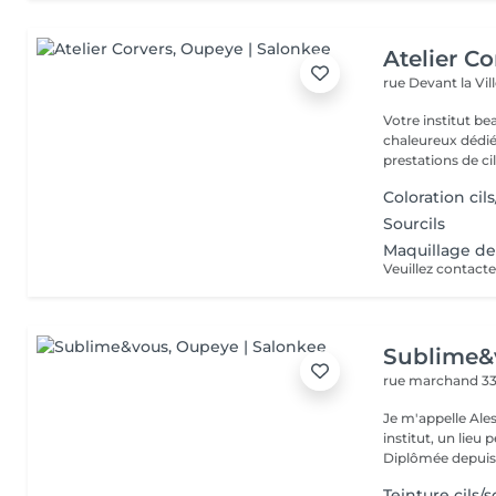
Atelier Co
rue Devant la Vill
Votre institut beauté tout-en-un P
chaleureux dédié
prestations de cils
Coloration cils
Sourcils
Maquillage de 
Sublime&
rue marchand 3
Je m'appelle Ales
institut, un lie
Diplômée depuis 
Teinture cils/s