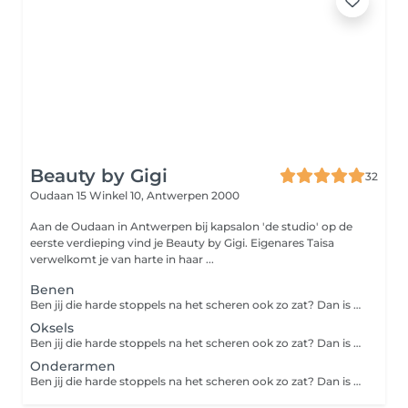
Beauty by Gigi
32
Oudaan 15 Winkel 10,
Antwerpen 2000
Aan de Oudaan in Antwerpen bij kapsalon 'de studio' op de
eerste verdieping vind je Beauty by Gigi. Eigenares Taisa
verwelkomt je van harte in haar ...
Benen
Ben jij die harde stoppels na het scheren ook zo zat? Dan is harsen een goed alternatief. In tegenstelling tot scheren verwijder je met harsen de haar vanaf de wortel, met een zijdezachte huid als resultaat. Je haren blijven na het harsen langer weg en groeien bovendien zachter terug. Zo heb je nooit meer last van die vervelende stoppels!
Oksels
Ben jij die harde stoppels na het scheren ook zo zat? Dan is harsen een goed alternatief. In tegenstelling tot scheren verwijder je met harsen de haar vanaf de wortel, met een zijdezachte huid als resultaat. Je haren blijven na het harsen langer weg en groeien bovendien zachter terug. Zo heb je nooit meer last van die vervelende stoppels!
Onderarmen
Ben jij die harde stoppels na het scheren ook zo zat? Dan is harsen een goed alternatief. In tegenstelling tot scheren verwijder je met harsen de haar vanaf de wortel, met een zijdezachte huid als resultaat. Je haren blijven na het harsen langer weg en groeien bovendien zachter terug. Zo heb je nooit meer last van die vervelende stoppels!