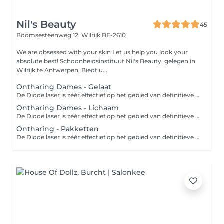
Nil's Beauty
45
Boomsesteenweg 12,
Wilrijk BE-2610
We are obsessed with your skin Let us help you look your
absolute best! Schoonheidsinstituut Nil's Beauty, gelegen in
Wilrijk te Antwerpen, Biedt u...
Ontharing Dames - Gelaat
De Diode laser is zéér effectief op het gebied van definitieve ontharing, na gemiddeld 8 behandelingen behaal je een haarreductie tot 80-90%. De diode laser is geschikt voor ieder huidtype, ook de zongebruinde huid kan effectief en veilig behandeld worden. Bij 7 behandelingen krijg je 1 behandeling GRATIS.
Ontharing Dames - Lichaam
De Diode laser is zéér effectief op het gebied van definitieve ontharing, na gemiddeld 8 behandelingen behaal je een haarreductie tot 80-90%. De diode laser is geschikt voor ieder huidtype, ook de zongebruinde huid kan effectief en veilig behandeld worden. Bij 7 behandelingen krijg je 1 behandeling GRATIS.
Ontharing - Pakketten
De Diode laser is zéér effectief op het gebied van definitieve ontharing, na gemiddeld 8 behandelingen behaal je een haarreductie tot 80-90%. De diode laser is geschikt voor ieder huidtype, ook de zongebruinde huid kan effectief en veilig behandeld worden. Bij 7 behandelingen krijg je 1 behandeling GRATIS.