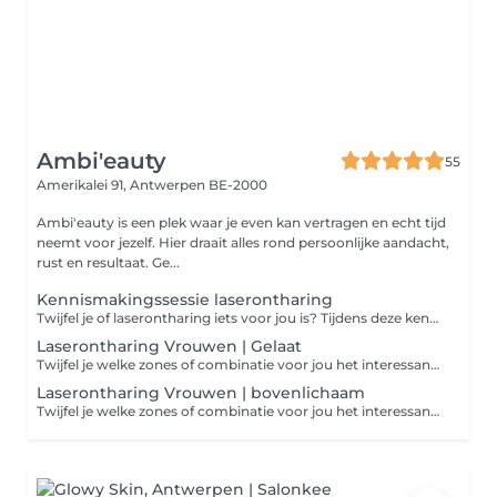
Ambi'eauty
55
Amerikalei 91,
Antwerpen BE-2000
Ambi'eauty is een plek waar je even kan vertragen en echt tijd
neemt voor jezelf. Hier draait alles rond persoonlijke aandacht,
rust en resultaat. Ge...
Kennismakingssessie laserontharing
Twijfel je of laserontharing iets voor jou is? Tijdens deze kennismakingssessie neem ik de tijd om jouw huid en verwachtingen te bespreken. Je krijgt duidelijke uitleg en we doen een testmoment, zodat je zelf kan ervaren hoe het aanvoelt. Samen bekijken we welke behandeling het best bij jou past. Persoonlijk, duidelijk en zonder verplichtingen.
Laserontharing Vrouwen | Gelaat
Twijfel je welke zones of combinatie voor jou het interessantst is? Wij werken ook met voordelige pakketten. Neem gerust even contact op of boek een kennismakingssessie, dan bekijken we samen wat het beste bij jou past. Zo ben je zeker van de juiste keuze.
Laserontharing Vrouwen | bovenlichaam
Twijfel je welke zones of combinatie voor jou het interessantst is? Wij werken ook met voordelige pakketten. Neem gerust even contact op of boek een kennismakingssessie, dan bekijken we samen wat het beste bij jou past. Zo ben je zeker van de juiste keuze.