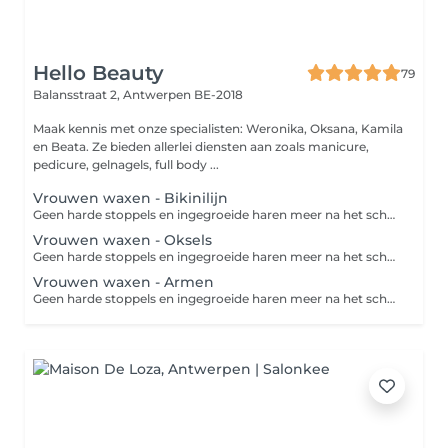
Hello Beauty
79
Balansstraat 2,
Antwerpen BE-2018
Maak kennis met onze specialisten: Weronika, Oksana, Kamila
en Beata. Ze bieden allerlei diensten aan zoals manicure,
pedicure, gelnagels, full body ...
Vrouwen waxen - Bikinilijn
Geen harde stoppels en ingegroeide haren meer na het scheren? Dan is waxen de perfecte oplossing. Waxen is een ontharingsmethode die de haar met wortel en al verwijdert. Een groot voordeel van waxen ten opzichte van scheren is dat de haren langer wegblijven en zachter teruggroeien. Zo geniet je langer van een zijdezachte huid! We epileren met harde wax, dat is minder pijnlijk dan epileren met strip wax. "Bikinilijn" is het epileren van alleen de zijkant van de bikini (sliplijn) en de binnenkant van de dijen. Bij een 'brazillian' worden ongewenste haren in je liezen en aan de boven- en zijkanten van het bikinigebied verwijderd. Bij een 'Hollywood' wordt niet alleen het schaamhaar van je bikinilijn en venusheuvel verwijderd, maar ook dat van je intieme delen (schaamlippen, bilnaad en rond de anus). Desgewenst wordt er een streepje of driehoekje overgelaten.
Vrouwen waxen - Oksels
Geen harde stoppels en ingegroeide haren meer na het scheren? Dan is waxen de perfecte oplossing. Waxen is een ontharingsmethode die de haar met wortel en al verwijdert. Een groot voordeel van waxen ten opzichte van scheren is dat de haren langer wegblijven en zachter teruggroeien. Zo geniet je langer van een zijdezachte huid! We epileren met harde wax, dat is minder pijnlijk dan epileren met strip wax.
Vrouwen waxen - Armen
Geen harde stoppels en ingegroeide haren meer na het scheren? Dan is waxen de perfecte oplossing. Waxen is een ontharingsmethode die de haar met wortel en al verwijdert. Een groot voordeel van waxen ten opzichte van scheren is dat de haren langer wegblijven en zachter teruggroeien. Zo geniet je langer van een zijdezachte huid!