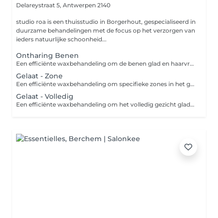
Delareystraat 5,
Antwerpen 2140
studio roa is een thuisstudio in Borgerhout, gespecialiseerd in
duurzame behandelingen met de focus op het verzorgen van
ieders natuurlijke schoonheid...
Ontharing Benen
Een efficiënte waxbehandeling om de benen glad en haarvrij te maken. Inclusief prep en nabehandeling om reactie van de huid te minimaliseren.
Gelaat - Zone
Een efficiënte waxbehandeling om specifieke zones in het gezicht glad en haarvrij te maken. Let op: voor het vormgeven van de wenkbrauwen, zie de categorie 'gelaat'.
Gelaat - Volledig
Een efficiënte waxbehandeling om het volledig gezicht glad en haarvrij te maken. Inclusief prep en nabehandeling om reactie van de huid te minimaliseren. Let op: voor het vormgeven van de wenkbrauwen, zie de categorie 'gelaat'.