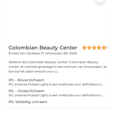
Colombian Beauty Center
1
Ernest Van Dijckkaai 17,
Antwerpen BE-2000
Welkom bij Colombian Beauty Center! Colombian Beauty
Center zit centraal gevestigd in het centrum van Antwerpen. Je
kan bij het salon terecht voor u...
IPL - Bovenlichaam
IPL (Intense Pulsed Light) is een methode voor definitieve ontharing die gebruik maakt van verschillende golflengtes licht. Afhankelijk van je huid, je haar en het te ontharen gebied zijn 6 tot 12 behandelingen nodig om het gewenste resultaat te bereiken. Afhankelijk van de haargroei kunnen de behandelingen om de 4 à 6 weken plaatsvinden.
IPL - Onderlichaam
IPL (Intense Pulsed Light) is een methode voor definitieve ontharing die gebruik maakt van verschillende golflengtes licht. Afhankelijk van je huid, je haar en het te ontharen gebied zijn 6 tot 12 behandelingen nodig om het gewenste resultaat te bereiken. Afhankelijk van de haargroei kunnen de behandelingen om de 4 à 6 weken plaatsvinden. Bij een 'bikinilijn' worden ongewenste haren in je liezen en aan de boven- en zijkanten van het bikinigebied verwijderd. Let op: de genoemde prijs bij bikini en/of bilnaad is een vanaf-prijs. De definitieve prijs is onder andere afhankelijk van je persoonlijke wensen. Het eventuele prijsverschil wordt verrekend in het salon.
IPL Volledig Lichaam