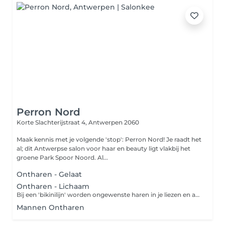
Perron Nord
Korte Slachterijstraat 4,
Antwerpen 2060
Maak kennis met je volgende 'stop': Perron Nord! Je raadt het
al; dit Antwerpse salon voor haar en beauty ligt vlakbij het
groene Park Spoor Noord. Al...
Ontharen - Gelaat
Ontharen - Lichaam
Bij een 'bikinilijn' worden ongewenste haren in je liezen en aan de boven- en zijkanten van het bikinigebied verwijderd. De ideale haarlengte ligt tussen de 0,5 en 1,5 cm. Bij een 'Full Brazilian wax' wordt niet alleen het schaamhaar van je bikinilijn en venusheuvel verwijderd, maar ook dat van je intieme delen (schaamlippen, bilnaad en rond de anus). Er wordt geen streepje of driehoekje overgelaten. De ideale haarlengte ligt tussen de 0,5 en 1,5 cm.
Mannen Ontharen