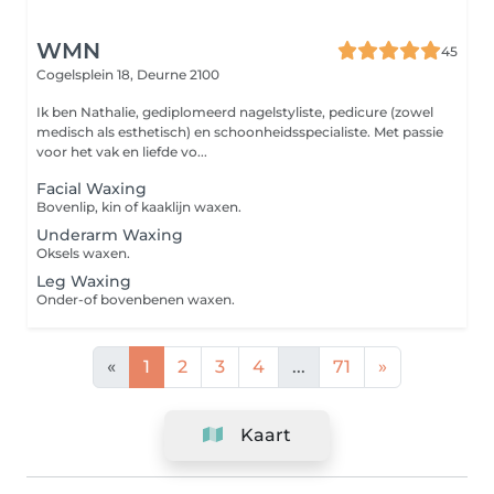
WMN
45
Cogelsplein 18,
Deurne 2100
Ik ben Nathalie, gediplomeerd nagelstyliste, pedicure (zowel
medisch als esthetisch) en schoonheidsspecialiste. Met passie
voor het vak en liefde vo...
Facial Waxing
Bovenlip, kin of kaaklijn waxen.
Underarm Waxing
Oksels waxen.
Leg Waxing
Onder-of bovenbenen waxen.
«
1
2
3
4
...
71
»
Kaart