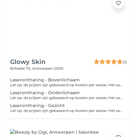
Glowy Skin
22
Britselei 70,
Antwerpen 2000
Laserontharing - Bovenlichaam
Let op: de prijzen zijn gebaseerd op kosten per sessie. Het salon raadt aan dat er gemiddeld 6 tot 8 sessies nodig zijn.
Laserontharing - Onderlichaam
Let op: de prijzen zijn gebaseerd op kosten per sessie. Het salon raadt aan dat er gemiddeld 6 tot 8 sessies nodig zijn. Bij een 'bikinilijn' worden ongewenste haren in je liezen en aan de boven- en zijkanten van het bikinigebied verwijderd. Bij een 'Brazilian' wordt niet alleen het schaamhaar van je bikinilijn en venusheuvel verwijderd, maar ook dat van je intieme delen (schaamlippen, bilnaad en rond de anus). Desgewenst wordt er een streepje of driehoekje overgelaten.
Laserontharing - Gezicht
Let op: de prijzen zijn gebaseerd op kosten per sessie. Het salon raadt aan dat er gemiddeld 6 tot 8 sessies nodig zijn.