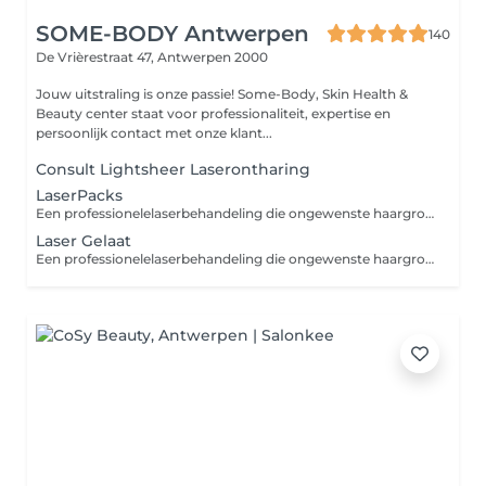
SOME-BODY Antwerpen
140
De Vrièrestraat 47,
Antwerpen 2000
Jouw uitstraling is onze passie! Some-Body, Skin Health &
Beauty center staat voor professionaliteit, expertise en
persoonlijk contact met onze klant...
Consult Lightsheer Laserontharing
LaserPacks
Een professionelelaserbehandeling die ongewenste haargroei doeltreffend en langdurig verwijdert, met de precisie van Lightsheer en de kracht van diode-technologie.
Laser Gelaat
Een professionelelaserbehandeling die ongewenste haargroei doeltreffend en langdurig verwijdert, met de precisie van Lightsheer en de kracht van diode-technologie.