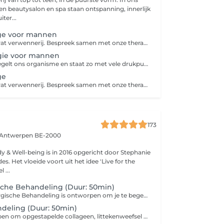
n beautysalon en spa staan ontspanning, innerlijk
ter...
ge voor mannen
Gun je lichaam wat verwennerij. Bespreek samen met onze therapeut waar er blokkades zitten en ontdek welke technieken doeltreffend werken. Tijdens een korte geurreis kies je het Aveda Aroma dat je doorheen de massage zal vergezellen.
ogie voor mannen
De voet weerspiegelt ons organisme en staat zo met vele drukpunten in verbinding met de organen en ons gehele lichaam. Voetreflexologie geeft je een totale ontspanning van het lichaam en een betere bloed- en energiedoorstroming.
ge
Gun je lichaam wat verwennerij. Bespreek samen met onze therapeut waar de blokkades zitten en ontdek welke technieken doeltreffend werken. Tijdens een korte geurreis kies je het Aveda aroma dat je doorheen de massage zal vergezellen.
173
Antwerpen BE-2000
dy & Well-being is in 2016 opgericht door Stephanie
s. Het vloeide voort uit het idee 'Live for the
 ...
sche Behandeling (Duur: 50min)
Onze Post Chirurgische Behandeling is ontworpen om je te begeleiden en te ondersteunen na diverse ingrepen zoals liposuctie, tummy tuck, BBL, mommy make-over, buikwandcorrectie, borstlift, borstvergroting, bootylift, facelift, en meer. Ons gespecialiseerde team biedt zorgvuldige en deskundige nazorg om je herstel te bevorderen en eventuele ongemakken te verlichten. Duur: 50min Kuur van 10, 20 of 30 sessies mogelijk
deling (Duur: 50min)
Speciaal ontworpen om opgestapelde collageen, littekenweefsel en vocht na chirurgische ingrepen aan te pakken. Ervaar verlichting en verbetering in het herstelproces met behulp van onze doeltreffende massage. Duur: 50min Kuur van 10 sessies mogelijk