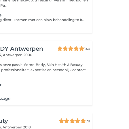
rmanente make-up, threading (Persian method) en
huidverbetering. Pa...
e
Deze behandeling dient u samen met een blow behandeling te boeken!
DY Antwerpen
140
7,
Antwerpen 2000
ome-Body, Skin Health & Beauty
 professionaliteit, expertise en persoonlijk contact
ge
e
ssage
uty
78
6,
Antwerpen 2018