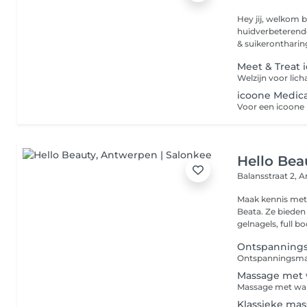
Hey jij, welkom bij CoSy Beauty
huidverbeterende
& suikerontharing,
Meet & Treat 
icoone Medica
Hello Bea
Balansstraat 2,
A
Maak kennis met 
Beata. Ze bieden allerlei diensten aan zoals manicure, pedicure,
gelnagels, full bod
Ontspannings
Massage met w
Klassieke mas