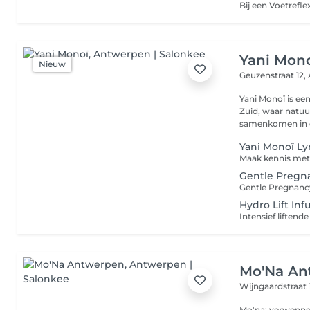
Yani Mon
Nieuw
Geuzenstraat 12,
Yani Monoï is ee
Zuid, waar natuu
samenkomen in e
Yani Monoï L
Gentle Pregn
Hydro Lift Inf
Mo'Na An
Wijngaardstraat 
Mo'na: verwenner