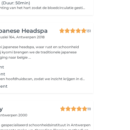
 (Duur: 50min)
We masseren richting van het hart zodat de bloedcirculatie gestimuleerd wordt. Afvalstoffen worden verwijderd en knopen worden uit de spieren gehaald. De doorbloeding wordt bevorderd. Duur: 50min Kuur van 10 sessies mogelijk Tijdens de relaxmassage vloeien spanningen die in voorbije periode werden opgebouwd weg en komt de geest tot rust. De massage werkt ook preventief en zorgt dat stress en vervelende situaties makkelijker los gelaten kunnen worden en niet opgeslagen worden in het lichaam.
panese Headspa
131
uslei 164,
Antwerpen 2018
i japanese headspa, waar rust en schoonheid
ng naar belgie ...
nt
ent
We starten met een hoofdhuidscan, zodat we inzicht krijgen in de conditie van jouw hoofdhuid. Denk aan vetgehalte, droogte, schilfers of verstoppingen. dubbele reiniging van de hoofdhuid diepwerkende exfoliatie om de dode huidcellen en productresten te verwijderen hydraterende of balancerende tonic, afgestemd op jou hoofdhuidtype gebruik van hoogwaardige haarverzorging stoombehandeling voor optimale opname van werkstof kalmerende massage &stimulatie van de bloedcirculatie Doel: een gezonde, frisse hoofdhuid die haargroei stimuleert en je een ontspannen gevoel geeft. (Dames met kort haar kan de behandeling iets korter zijn dan 60min. )
ment
y
111
ntwerpen 2000
 gespecialiseerd schoonheidsinstituut in Antwerpen