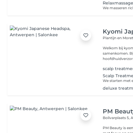
Relaxmassage
Kyomi Ja
Plantijn en Moret
Welkom bij kyom
samenkomen. Bij kyomi brengen we de traditionele japanese
hoofdhuidverzorgi
scalp treatme
Scalp Treatm
deluxe treat
PM Beaut
Bolivarplaats 5,
A
PM Beauty is een