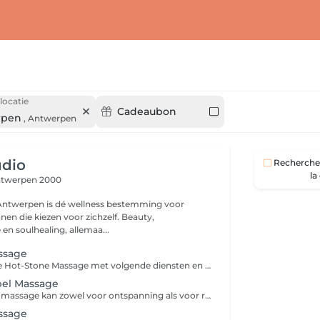
locatie
Cadeaubon
rpen
,
Antwerpen
udio
Recherche 
la
twerpen 2000
 Antwerpen is dé wellness bestemming voor
n die kiezen voor zichzelf. Beauty,
en soulhealing, allemaa...
ssage
Combineer nu de Hot-Stone Massage met volgende diensten en krijg €10 korting: *MOXA THERAPY *SOUND HEALING CONCERT *KRISTALLEN KLANK CONCERT *CHAKRA HEALING CONCERT
el Massage
Kruiden stempel massage kan zowel voor ontspanning als voor revitalisering. Combineer nu de Kruidenstempel Massage met volgende diensten en krijg €10 korting: *MOXA THERAPY *SOUND HEALING CONCERT *KRISTALLEN KLANK CONCERT *CHAKRA HEALING CONCERT
ssage