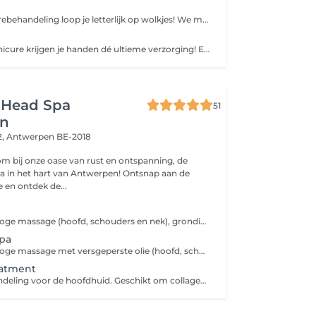
Met onze pedicurebehandeling loop je letterlijk op wolkjes! We maken je voeten en teennagels mooi, verwijderen eelt en doen er alles aan om pijnlijke voeten te voorkomen. Kloven? Die verzorgen we niet alleen, we verlichten ook de pijn! Last van eeltpitten of schimmelnagels? Ook daar hebben wij dé perfecte behandeling voor. Ambi'eauty werkt met een natfees, wat een groter comfort biedt. Door de koeling van de spray is er geen verhitting en kan de huid niet verbranden. De Ambi'eauty SPA omvat, naast een pedicure, ook een voetmassage, een voetscrub en een voetmasker. Van ME-time gesproken!
Met een SPA manicure krijgen je handen dé ultieme verzorging! Eerst behandelen we uiteraard de nagelriemen, verwijderen we overtollige velletjes en vijlen we je nagels bij. Daarna krijg je nog een diep reinigende handscrub, een verzorgend handmasker en een paraffine-bad om de doorbloeding te stimuleren. Ideaal tegen droge handen! Als afsluiter geniet je nog van een heerlijk ontspannende handmassage.
 Head Spa
51
en
2,
Antwerpen BE-2018
om bij onze oase van rust en ontspanning, de
a in het hart van Antwerpen! Ontsnap aan de
 en ontdek de...
Korte consult, droge massage (hoofd, schouders en nek), grondige reiniging van de hoofdhuid met stoom (2x shampoo zonder parabenen en sulfaten), conditioner, massage hoofdhuid en nek, droog föhnen van de haren met toevoeging van leave in conditioner.
pa
Korte consult, droge massage met versgeperste olie (hoofd, schouders en nek), grondige reiniging van de hoofdhuid (2x shampoo zonder parabenen en sulfaten), massage hoofdhuid en nek, gezichtsreiniger + gezichtsmasker, masker en conditioner afhankelijk van de noden van uw haar (met stoom), droog föhnen van de haren met toevoeging van leave in conditioner en we sluiten af met een dagcreme.
eatment
Dermapen behandeling voor de hoofdhuid. Geschikt om collageenproductie te stimuleren, verbeterde bloedcirculatie en vermindering van haaruitval.