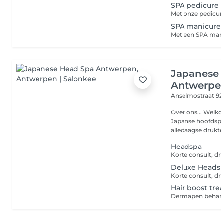
SPA pedicure
SPA manicure
Japanese
Antwerp
Anselmostraat 9
Over ons... Welk
Japanse hoofdsp
alledaagse drukte
Headspa
Deluxe Heads
Hair boost tr