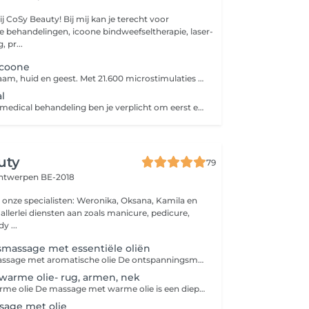
! Bij mij kan je terecht voor
 behandelingen, icoone bindweefseltherapie, laser-
 pr...
icoone
Welzijn voor lichaam, huid en geest. Met 21.600 microstimulaties per minuut maakt icoone® het mogelijk om verschillende soorten huidoneffenheden te behandelen. Of het nu gaat over huidverslapping, littekens, cellulite, oedeem, ... door te draineren, te verstevigen en te contouren in combinatie met LED en LASER kan icoone® ze allemaal aan! Bij elke icoone body behandeling wordt eerst het hele lichaam geactiveerd en gedraineerd en nadien wordt er op 1 tot max 3 focus zones gewerkt. Een focus zone kan zijn: binnen dijen, heupen, billen, love handles, buik, bovenarmen, ...
l
Voor een icoone medical behandeling ben je verplicht om eerst een gratis intake gesprek te boeken.
uty
79
ntwerpen BE-2018
onze specialisten: Weronika, Oksana, Kamila en
y ...
massage met essentiële oliën
Ontspanningsmassage met aromatische olie De ontspanningsmassage met aromatische olie is een zachte, kalmerende behandeling die volledig gericht is op het tot rust brengen van lichaam en geest. Met behulp van warme, geurende oliën worden langzame, vloeiende bewegingen uitgevoerd die helpen bij het loslaten van stress, spanning en vermoeidheid. De combinatie van rustgevende aanrakingen en de werking van essentiële oliën zorgt voor een diepe staat van ontspanning. De huid wordt gevoed, de spieren versoepeld en het zenuwstelsel tot rust gebracht. Deze massage is ideaal voor wie behoefte heeft aan herstel, innerlijke balans en een moment van pure verwennerij. Na de behandeling voel je je lichter, rustiger en weer helemaal in contact met jezelf.
arme olie- rug, armen, nek
Massage met warme olie De massage met warme olie is een diepe, weldadige en ontspannende ervaring die zowel het lichaam als de geest tot rust brengt. Tijdens deze behandeling wordt warme, geurende olie langzaam over het lichaam gegoten en met zachte, ritmische bewegingen ingemasseerd. De warmte van de olie dringt diep door in de spieren en helpt spanningen los te laten, stimuleert de doorbloeding en bevordert het natuurlijke herstelproces van het lichaam. De combinatie van warmte, aanraking en geur zorgt voor een gevoel van geborgenheid, ontspanning en totale rust. Deze massage is ideaal voor mensen die last hebben van stress, spiervermoeidheid of gewoon willen genieten van een verwarmend moment voor zichzelf.
sage met olie