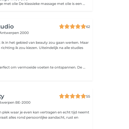
Klassieke massage met olie De klassieke massage met olie is een ontspannende en therapeutische behandeling die gericht is op het versoepelen van spieren, het verbeteren van de doorbloeding en het verlichten van spanning in het lichaam. Tijdens deze massage worden vloeiende, ritmische bewegingen uitgevoerd in combinatie met verwarmde massageolie, wat zorgt voor een aangename en rustgevende ervaring. De olie maakt de huid soepel en zorgt ervoor dat de handen moeiteloos over het lichaam glijden. Afhankelijk van de behoefte kan de massage zowel zacht en kalmerend als dieper en intensiever zijn bijvoorbeeld bij gespannen spieren of pijnlijke gebieden. Deze massage bevordert niet alleen lichamelijke ontspanning, maar helpt ook om het hoofd tot rust te brengen. Het is een ideale keuze voor wie op zoek is naar herstel, balans en een moment van pure ontspanning.
tudio
62
Antwerpen 2000
at ik in het gebied van beauty zou gaan werken. Maar
 richting ik zou kiezen. Uiteindelijk na alle studies
Spa pedicure is perfect om vermoeide voeten te ontspannen. De voeten worden gedesinfecteerd. Teennagels verkort, een vorm wordt gegeven. Voetverzorging uitgevoerd. Voeten scrub, voeten masker. Mini voetmassage. Voet crème aangebracht.
ty
55
twerpen BE-2000
n plek waar je even kan vertragen en echt tijd neemt