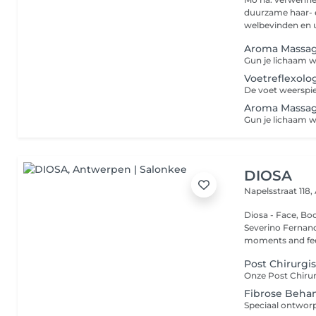
duurzame haar- e
welbevinden en ui
Aroma Massa
Voetreflexol
Aroma Massa
DIOSA
Napelsstraat 118,
Diosa - Face, Bo
Severino Fernande
moments and feel
Post Chirurgi
Fibrose Behan