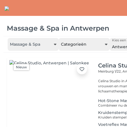
Massage & Spa
in
Antwerpen
Kies een 
Massage & Spa
Categorieën
Antwe
Celina St
Nieuw
Meirburg 1/22,
An
Celina Studio in
vrouwen en manne
lichaamstherapie 
Hot-Stone Ma
Kruidenstemp
Voetreflex Ma