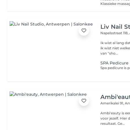
Liv Nail S
Napelsstraat 118,
Ik wist al lang d
ik wist niet welke
van "sho...
SPA Pedicure
Ambi'eau
Amerikalei 91,
An
Ambi'eauty is ee
voor jezelf. Hier draait alles rond persoonlijke aandacht, rust en
resultaat. Ge...