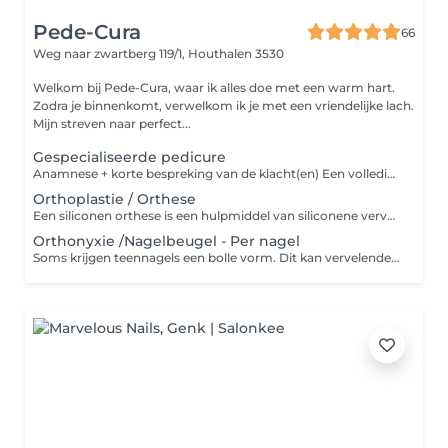
Pede-Cura
66
Weg naar zwartberg 119/1,
Houthalen 3530
Welkom bij Pede-Cura, waar ik alles doe met een warm hart.
Zodra je binnenkomt, verwelkom ik je met een vriendelijke lach.
Mijn streven naar perfect...
Gespecialiseerde pedicure
Anamnese + korte bespreking van de klacht(en) Een volledige basis pedicure Behandeling van: overmatig eelt, kloven, likdoorns, ingegroeide nagels, kalk- of schimmelnagels Korte voetmassage en het aanbrengen van een aangepaste voetcréme Advies over thuiszorg, preventie, voethygiëne,
Orthoplastie / Orthese
Een siliconen orthese is een hulpmiddel van siliconene vervaardigd. Het wordt gemaakt voor voetklachten of problemen aan de tenen. Het kan één specifieke functie hebben of voor verschillende doelen dienen: ter bescherming (bij oa. druk, wrijving, eelt, wondjes,) ter correctie (bij oa. klauw- of hamertenen) ter preventie (bij oa. drukvrij leggen van pijnpunten)
Orthonyxie /Nagelbeugel - Per nagel
Soms krijgen teennagels een bolle vorm. Dit kan vervelende klachten geven zoals pijn en ingroeiing in de huid. Spange - Nagelbeugel Dit is een vlakke, uit kunststof vervaardigde veer, optisch onopvallend, waterdicht en overlakbaar. Deze veer wordt over de volledige nagel geplakt, hierdoor neemt de veer de kromming van de nagel aan. Doordat de veer weer terug wil naar zijn oorspronkelijke vorm worden de zijkanten van de nagel opgelift waardoor de pijn vermindert of zelfs volledig verdwijnt. Deze veer behoudt een 4 à 6 weken zijn spankracht. Bij een goede hechting kan deze zelfs 3 tot 6 maanden blijven zitten, afhankelijk van de plaats waar hij op de nagel geplaatst is. Combiped - Nagelbeugel De combiped nagelbeugel is een draadbeugel die unilateraal is en waarbij het haakje zelf plooit. Door het haakje onder de nagel in de nagelwal te draaien, kan je deze beugel ver naar achteren plaatsen. Dit maakt het mogelijk om veel nagelproblemen op te lossen die anders onbehandelaar zouden zijn.