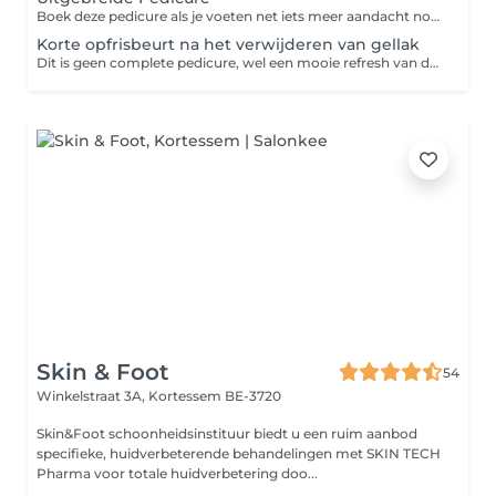
Boek deze pedicure als je voeten net iets meer aandacht nodig hebben. Last van kloven, eelt, droge huid, eksterogen,? We maken er komaf mee! Graag een supplement erbij? - droge voeten/kloven: voeg gerust een scrub en/of masker toe
Korte opfrisbeurt na het verwijderen van gellak
Dit is geen complete pedicure, wel een mooie refresh van de nagels na het verwijderen van de gellak.
Skin & Foot
54
Winkelstraat 3A,
Kortessem BE-3720
Skin&Foot schoonheidsinstituur biedt u een ruim aanbod
specifieke, huidverbeterende behandelingen met SKIN TECH
Pharma voor totale huidverbetering doo...