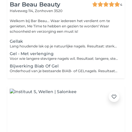
Bar Beau Beauty
4
Halveweg 114,
Zonhoven 3520
Welkom bij Bar Beau... Waar iedereen het verdient om te
genieten, Me Time te hebben en gezien te worden! Waar
schoonheid en verzorging een must is!
Gellak
Lang houdende lak op je natuurlijke nagels. Resultaat: sterke, glanzende nagels zonder droogtijd. Blijft 2-3 weken mooi.
Gel - Met verlenging
Voor wie langere stevigere nagels wil. Resultaat: langere, sterke nagels die 3-4 weken mooi blijven.
Bijwerking Biab Of Gel
Onderhoud van je bestaande BIAB- of GELnagels. Resultaat: nagels weer als nieuw zonder alles te verwijderen.