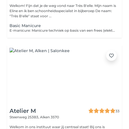
Welkom! Fijn dat je de weg vond naar Très B'elle. Mijn naam is
Eline en ik ben schoonheidsspecialist in bijberoep De naam:
"Très B'elle" staat voor ...
Basic Manicure
E-manicure: Manicure techniek op basis van een frees (elektrische vijl). Met deze e-manicure worden alle losse velletjes, de nagelriemen en dode huid rondom veilig en pijnloos verwijderd. De nagel wordt gevijld op gewenste lengte en vorm. Nadien wordt er nog een verzorging aangebracht.
Atelier M
33
Steenweg 253B3,
Alken 3570
Welkom in ons instituut waar jij centraal staat! Bij ons is