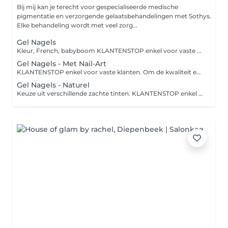
Bij mij kan je terecht voor gespecialiseerde medische
pigmentatie en verzorgende gelaatsbehandelingen met Sothys.
Elke behandeling wordt met veel zorg...
Gel Nagels
Kleur, French, babyboom KLANTENSTOP enkel voor vaste klanten. Om de kwaliteit en beschikbaarheid te garanderen, is deze behandeling momenteel enkel boekbaar voor bestaande klanten. Dankjewel voor je vertrouwen!
Gel Nagels - Met Nail-Art
KLANTENSTOP enkel voor vaste klanten. Om de kwaliteit en beschikbaarheid te garanderen, is deze behandeling momenteel enkel boekbaar voor bestaande klanten. Dankjewel voor je vertrouwen!
Gel Nagels - Naturel
Keuze uit verschillende zachte tinten. KLANTENSTOP enkel voor vaste klanten. Om de kwaliteit en beschikbaarheid te garanderen, is deze behandeling momenteel enkel boekbaar voor bestaande klanten. Dankjewel voor je vertrouwen!