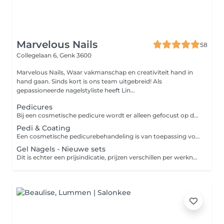
Marvelous Nails
58
Collegelaan 6,
Genk 3600
Marvelous Nails, Waar vakmanschap en creativiteit hand in
hand gaan. Sinds kort is ons team uitgebreid! Als
gepassioneerde nagelstyliste heeft Lin...
Pedicures
Bij een cosmetische pedicure wordt er alleen gefocust op de teennagels. Een gespecialiseerde pedicurebehandeling richt zich op de specifieke behoeften van de voeten. Tijdens deze behandeling worden eventuele problemen zoals eelt, likdoorns, ingegroeide teennagels, ect. aangepakt. In deze behandelingen zitten geen gellak.
Pedi & Coating
Een cosmetische pedicurebehandeling is van toepassing voor klanten zonder probleem voeten. Tijdens deze behandeling wordt de focus gelegd op de nagels en de nagelriemen. Deze behandeling wordt afgewerkt met gellak. Een gespecialiseerde pedicurebehandeling richt zich op de specifieke behoeften van de voeten. Tijdens deze behandeling worden eventuele problemen zoals eelt, likdoorns, ingegroeide teennagels, ect. aangepakt. In deze behandelingen zitten geen gellak.
Gel Nagels - Nieuwe sets
Dit is echter een prijsindicatie, prijzen verschillen per werknemer. De juiste prijslijst per werknemer vind je terug op onze website www.marvelousssnails.com