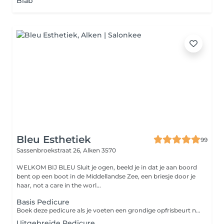
Biab
Bleu Esthetiek
99
Sassenbroekstraat 26,
Alken 3570
WELKOM BIJ BLEU Sluit je ogen, beeld je in dat je aan boord
bent op een boot in de Middellandse Zee, een briesje door je
haar, not a care in the worl...
Basis Pedicure
Boek deze pedicure als je voeten een grondige opfrisbeurt nodig hebben. Maar wanneer je niet zo zeer last hebt van meerdere eeltpitten, veel eelt, kloven,
Uitgebreide Pedicure