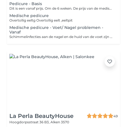
Pedicure - Basis
Dit is een vanaf prijs. Om de 6 weken. De prijs van de medische pedicure is afhankelijk van de problemen van de voet/ tenen.
Medische pedicure
Overtollig eeltg Overtollig eelt ,eeltpit
Medische pedicure - Voet/ Nagel problemen -
Vanaf
Schimmelinfecties aan de nagel en de huid van de voet zijn een veelvoorkomend probleem. De meest voorkomende symptomen van nagelschimmel zijn dikke, breekbare nagels met een abnormale kleur. De schimmel treft voornamelijk volwassenen en het risico op infectie stijgt met de leeftijd. Schimmelinfecties genezen uiterst zelden spontaan. Een behandeling zal dus vrijwel altijd nodig zijn. Schimmelnagel moet snel behandeld worden en de behandeling moet volgehouden worden tot er opnieuw een normale nagel groeit. De prijs zal bepaald worden volgens het stadium (zeer licht tot zeer ernstig) van uw infectie. De prijs ligt tussen €50 & €60.
La Perla BeautyHouse
49
Hoogdorpsstraat 36 B3,
Alken 3570