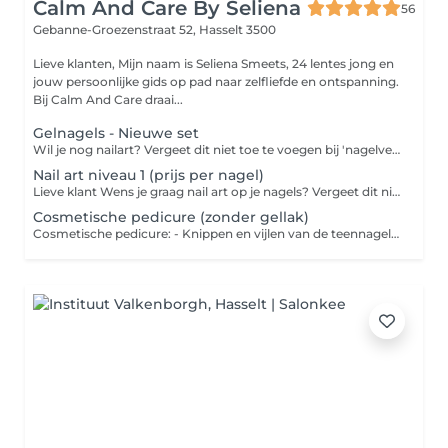
Calm And Care By Seliena
56
Gebanne-Groezenstraat 52,
Hasselt 3500
Lieve klanten, Mijn naam is Seliena Smeets, 24 lentes jong en
jouw persoonlijke gids op pad naar zelfliefde en ontspanning.
Bij Calm And Care draai...
Gelnagels - Nieuwe set
Wil je nog nailart? Vergeet dit niet toe te voegen bij 'nagelversiering'. Hierdoor wordt er wat extra tijd voorzien, zodat de afspraak tijdig afgerond is. Ben je het vergeten? Dan heb ik helaas geen tijd voor nailart, vermits de volgende klant dan zal arriveren.
Nail art niveau 1 (prijs per nagel)
Lieve klant Wens je graag nail art op je nagels? Vergeet dit niet toe te voegen bij 'nagelversiering'. Hierdoor wordt er wat extra tijd voorzien, zodat de afspraak tijdig afgerond is. Ben je het vergeten? Dan heb ik helaas geen tijd voor nailart, vermits de volgende klant dan zal arriveren. Stuur je inspiratiefoto indien mogelijk door via whatsapp (0494 31 55 75) of op instagram (calm.and.care.by.seliena) De moeilijkheidsgraad kan worden onderverdeeld in 3 niveaus: - Niveau 1; een kleine tekening zonder veel details - Niveau 2; een kleine tekening met details - Niveau 3; meerdere tekeningen op de nagel, 3D nail art, chrome nail art... LET OP: Deze prijs is per nagel! Dit is een 'vanaf' prijs. Graag tot snel! Veel liefs Seliena
Cosmetische pedicure (zonder gellak)
Cosmetische pedicure: - Knippen en vijlen van de teennagels - Verzorgen van nagelriemen - Licht verwijderen van eelt (geen diepe medische behandeling) LET OP! Ik ben niet opgeleid voor medische problemen te behandelen (kalknagels, schimmels, infecties, ingegroeide teennagels...) Hiervoor verwijs ik je door naar een medische pedicure