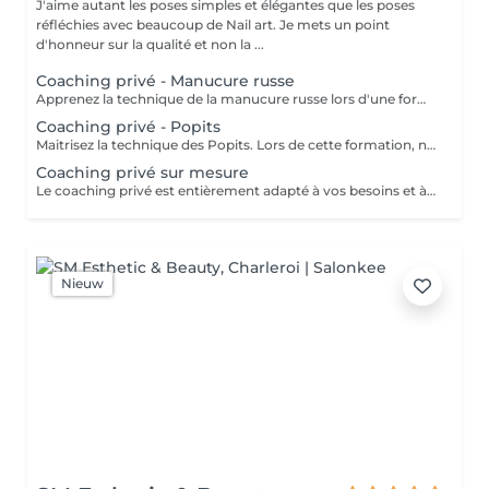
J'aime autant les poses simples et élégantes que les poses
réfléchies avec beaucoup de Nail art. Je mets un point
d'honneur sur la qualité et non la ...
Coaching privé - Manucure russe
Apprenez la technique de la manucure russe lors d'une formation privée. Vous découvrirez les gestes précis, le protocole complet, le choix et l'utilisation des embouts, le travail sécurisé de la cutilcule ainsi que les bonnes pratiques pour obtenir une préparation impeccable. Cette formation est adaptée à tous. Programme : Théorie complète de l'ongle et des embouts - explication du protocole et démonstration - application pratique de l'élève- photos Obtention d'un certificat
Coaching privé - Popits
Maitrisez la technique des Popits. Lors de cette formation, nous ferons un récapitulatif sur la manucure russe, ensuite vous apprendrez à réaliser des rallongements respectant l'architecture de l'ongle, solides et parfaitement structurés. Programme : théorie sur les différentes morphologies de l'ongle - préparation de l'ongle naturel - choix et adaptation des popits selon la morphologie de l'ongle - construction, mise en forme - Prise de photos - Obtention d'un certificat
Coaching privé sur mesure
Le coaching privé est entièrement adapté à vos besoins et à vos objectifs. Ensemble, nous analyserons votre technique afin d'identifier vos points forts et les axes d'amélioration. Nous pouvons voir ensemble différentes techniques de nail art, comment réaliser une french reverse, ou toute autre technique/prestation que vous souhaiteriez améliorer. Programme : à prévoir avec l'élève
Nieuw