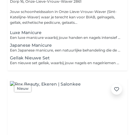
Dorp 16,
Onze-Lieve-Vrouw-Waver 2861
Jouw schoonheidssalon in Onze-Lieve-Vrouw-Waver (Sint-
Katelijne-Waver) waar je terecht kan voor BIAB, gelnagels,
gellak, esthetische pedicure, gelaats...
Luxe Manicure
Een luxe manicure waarbij jouw handen en nagels intensief worden verzorgd en verwend. Bij deze behandeling gaan we je nagels professioneel vijlen, je nagelriemen verzorgen en kan je genieten van een ontspannende handmassage. Indien gewenst kan je afsluiten met de extra optie van een voedend handmasker, ideaal voor de drogere huid.
Japanese Manicure
Een Japanese manicure, een natuurlijke behandeling die de eigen nagels versterkt en laat glanzen. Met voedende mineralen, vitaminen en bijenwas worden jouw nagels gepolijst voor een gezonde, sterke en natuurlijke glans. Indien gewenst kan je afsluiten met de extra optie van een voedend handmasker, ideaal voor de drogere huid.
Gellak Nieuwe Set
Een nieuwe set gellak, waarbij jouw nagels en nagelriemen eerst zorgvuldig worden voorbereid. Vervolgens wordt een hoogwaardige gellak in een kleur naar keuze aangebracht en uitgehard onder een uv- of ledlamp, voor een langdurig, glanzend en krasvrij resultaat. Gellak is enkel geschikt voor een stevige natuurlijke nagel. Heb jij broze nagels? Dan raden we eerder Biab of Harde gel aan. Indien gewenst kan je afsluiten met de extra optie van een voedend handmasker, ideaal voor de drogere huid. Let op: heb je momenteel een set nagels van een ander salon? Dan rekenen wij een supplement aan van €10.
Nieuw