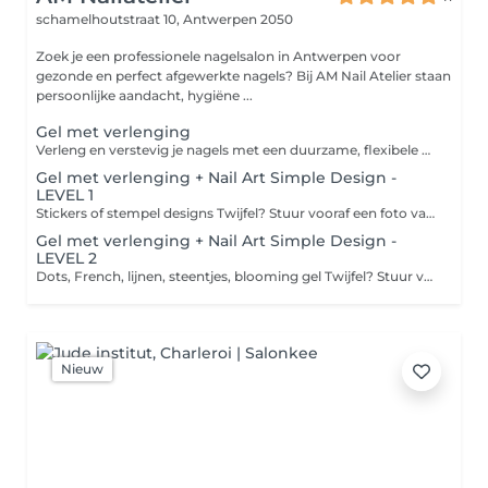
schamelhoutstraat 10,
Antwerpen 2050
Zoek je een professionele nagelsalon in Antwerpen voor
gezonde en perfect afgewerkte nagels? Bij AM Nail Atelier staan
persoonlijke aandacht, hygiëne ...
Gel met verlenging
Verleng en verstevig je nagels met een duurzame, flexibele gel voor een ijzersterk en glanzend resultaat. Wil je Nail Art? Gelieve dit los bij te boeken via het menu 'NAIL ART'.
Gel met verlenging + Nail Art Simple Design -
LEVEL 1
Stickers of stempel designs Twijfel? Stuur vooraf een foto van je gewenste design
Gel met verlenging + Nail Art Simple Design -
LEVEL 2
Dots, French, lijnen, steentjes, blooming gel Twijfel? Stuur vooraf een foto van je gewenste design
Nieuw