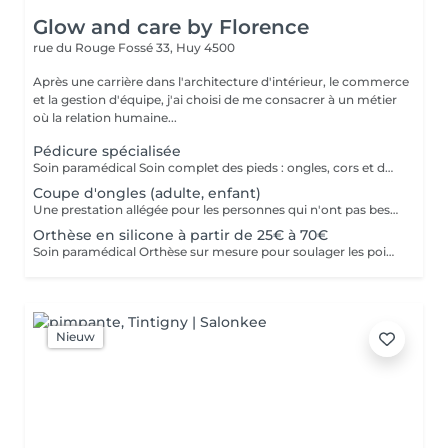
Glow and care by Florence
rue du Rouge Fossé 33,
Huy 4500
Après une carrière dans l'architecture d'intérieur, le commerce
et la gestion d'équipe, j'ai choisi de me consacrer à un métier
où la relation humaine...
Pédicure spécialisée
Soin paramédical Soin complet des pieds : ongles, cors et durillons traités avec précision et hygiène, pour des pieds sains et confortables. (pieds diabétiques et oncologiques pris en charge)
Coupe d'ongles (adulte, enfant)
Une prestation allégée pour les personnes qui n'ont pas besoin de soin approfondi, et pour les enfants.
Orthèse en silicone à partir de 25€ à 70€
Soin paramédical Orthèse sur mesure pour soulager les points de pression et corriger progressivement. Sur devis selon vos besoins garantie 15 ans.
Nieuw