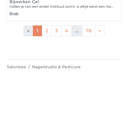
Bijwerken Gel
Indien je van een ander instituut komt, is altijd eerst een nieuwe set.
Biab
«
1
2
3
4
...
78
»
Salonkee
Nagelstudio & Pedicure