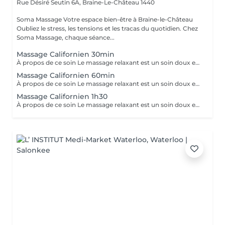
Rue Désiré Seutin 6A,
Braine-Le-Château 1440
Soma Massage Votre espace bien-être à Braine-le-Château
Oubliez le stress, les tensions et les tracas du quotidien. Chez
Soma Massage, chaque séance...
Massage Californien 30min
À propos de ce soin Le massage relaxant est un soin doux et enveloppant conçu pour calmer le système nerveux et évacuer le stress. Grâce à des gestes lents, réguliers et harmonieux, il offre une véritable pause de bien-être. Bienfaits : Diminution du stress et de l'anxiété Amélioration du sommeil Soulagement des tensions légères Sensation de calme et de légèreté Favorise la détente profonde du corps et de l'esprit De la pointe des pieds jusqu'au sommet de la tête, tout votre corps se délasse tandis que l'huile de massage laisse un sillage délicatement parfumé et un fini satiné sur votre peau. Quel plaisir de quitter le salon parfaitement détendu, prêt à savourer chaque instant de la journée ! Bon à savoir Avant le massage, assurez-vous que vous n'êtes pas allergique à certains produits.
Massage Californien 60min
À propos de ce soin Le massage relaxant est un soin doux et enveloppant conçu pour calmer le système nerveux et évacuer le stress. Grâce à des gestes lents, réguliers et harmonieux, il offre une véritable pause de bien-être. Bienfaits : Diminution du stress et de l'anxiété Amélioration du sommeil Soulagement des tensions légères Sensation de calme et de légèreté Favorise la détente profonde du corps et de l'esprit De la pointe des pieds jusqu'au sommet de la tête, tout votre corps se délasse tandis que l'huile de massage laisse un sillage délicatement parfumé et un fini satiné sur votre peau. Quel plaisir de quitter le salon parfaitement détendu, prêt à savourer chaque instant de la journée ! Bon à savoir Avant le massage, assurez-vous que vous n'êtes pas allergique à certains produits.
Massage Californien 1h30
À propos de ce soin Le massage relaxant est un soin doux et enveloppant conçu pour calmer le système nerveux et évacuer le stress. Grâce à des gestes lents, réguliers et harmonieux, il offre une véritable pause de bien-être. Bienfaits : Diminution du stress et de l'anxiété Amélioration du sommeil Soulagement des tensions légères Sensation de calme et de légèreté Favorise la détente profonde du corps et de l'esprit De la pointe des pieds jusqu'au sommet de la tête, tout votre corps se délasse tandis que l'huile de massage laisse un sillage délicatement parfumé et un fini satiné sur votre peau. Quel plaisir de quitter le salon parfaitement détendu, prêt à savourer chaque instant de la journée ! Bon à savoir Avant le massage, assurez-vous que vous n'êtes pas allergique à certains produits.