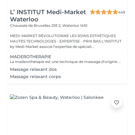
L’ INSTITUT Medi-Market
449
Waterloo
Chaussée de Bruxelles 293 2,
Waterloo 1410
MEDI-MARKET RÉVOLUTIONNE LES SOINS ESTHÉTIQUES
HAUTES TECHNOLOGIES - EXPERTISE - PRIX BAS L'INSTITUT
by Medi-Market associe l'expertise de spéciali...
MADEROTHERAPIE
La maderothérapie est une technique de massage d'origine colombienne qui utilise des instruments en bois spécialement conçus pour remodeler le corps et stimuler la circulation. À quoi ça sert ? Elle est surtout utilisée pour : Réduire la cellulite Raffermir et tonifier la peau Stimuler la circulation sanguine et lymphatique. Aider au drainage et à l'élimination des toxines Remodeler certaines zones (ventre, cuisses, fesses, bras)
Massage relaxant dos
Massage relaxant corps