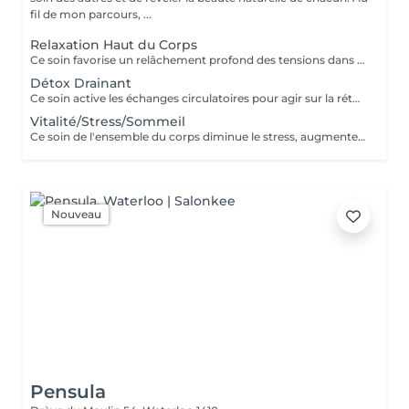
fil de mon parcours, ...
Relaxation Haut du Corps
Ce soin favorise un relâchement profond des tensions dans le dos, la nuque, les épaules et le cuir chevelu pour apporter une relaxation complète et une sensation de bien-être global revitalisante.
Détox Drainant
Ce soin active les échanges circulatoires pour agir sur la rétention d'eau et éliminer les toxines, offrant un effet dynamisant et une sensation de légèreté aux jambes.
Vitalité/Stress/Sommeil
Ce soin de l'ensemble du corps diminue le stress, augmente la vitalité et améliore la qualité du sommeil pour apporter un mieux-être global tout en renforçant les défenses naturelles.
Nouveau
Pensula