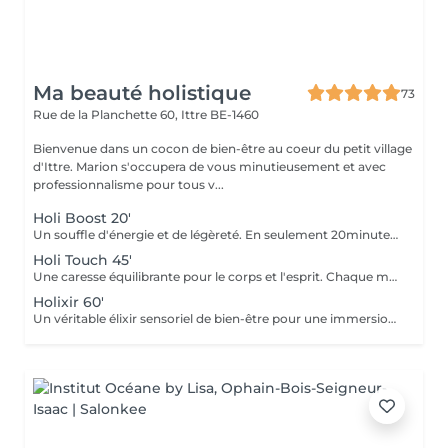
Ma beauté holistique
73
Rue de la Planchette 60,
Ittre BE-1460
Bienvenue dans un cocon de bien-être au coeur du petit village
d'Ittre. Marion s'occupera de vous minutieusement et avec
professionnalisme pour tous v...
Holi Boost 20'
Un souffle d'énergie et de légèreté. En seulement 20minutes, ce massage express dissout les tensions et vous reconnecte à votre vitalité. Une parenthèse rapide pour un bien-être immédiat.
Holi Touch 45'
Une caresse équilibrante pour le corps et l'esprit. Chaque mouvement libère les tensions et installe une harmonie douce et durable. Laissez-vous envelopper par ce moment de détente ressourçant.
Holixir 60'
Un véritable élixir sensoriel de bien-être pour une immersion totale. Ce massage harmonisant réveille vos sens, régénère votre corps et apaise votre esprit. Une expérience qui vous laisse profondément revitalisé.