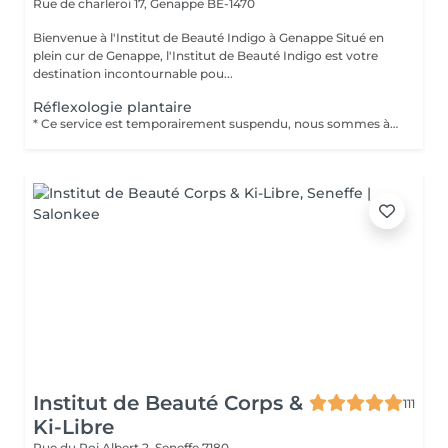
Rue de charleroi 17,
Genappe BE-1470
Bienvenue à l'Institut de Beauté Indigo à Genappe Situé en
plein cur de Genappe, l'Institut de Beauté Indigo est votre
destination incontournable pou...
Réflexologie plantaire
* Ce service est temporairement suspendu, nous sommes à la recherche de LA prestataire aux doigts de fée pour s'occuper de vous * Réflexologie Plantaire La réflexologie plantaire est un soin holistique qui agit par des pressions ciblées sur des zones réflexes situées sous les pieds, en lien avec les différents organes et systèmes du corps. Ce massage profond et précis stimule les capacités naturelles d'autorégulation, favorise la détente, améliore la circulation et aide à rééquilibrer les tensions physiques et émotionnelles. Chaque séance est adaptée à vos besoins spécifiques, pour vous offrir un véritable moment de lâcher-prise tout en soutenant votre bien-être global. L'objectif : apaiser le corps, calmer l'esprit en partant des pieds
Institut de Beauté Corps &
111
Ki-Libre
Rue du Roi Albert 2,
Seneffe 7180