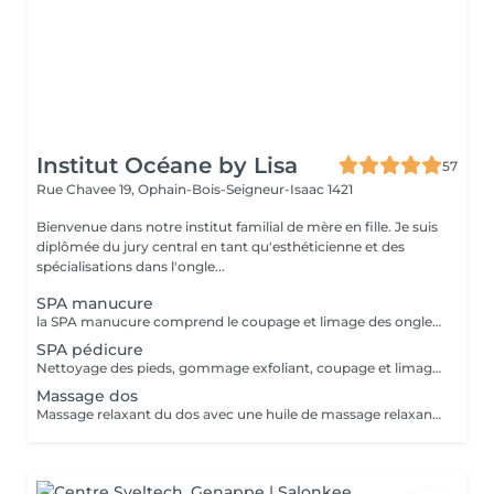
Institut Océane by Lisa
57
Rue Chavee 19,
Ophain-Bois-Seigneur-Isaac 1421
Bienvenue dans notre institut familial de mère en fille. Je suis
diplômée du jury central en tant qu'esthéticienne et des
spécialisations dans l'ongle...
SPA manucure
la SPA manucure comprend le coupage et limage des ongles, ramollir les cuticules avec un bain émollient puis un gommage, on repousse et coupe les cuticules puis la pause du masque hydratant et le massage des mains. entre chaque étape nous nettoyons les mains avec un oshibori chaud et relaxant.
SPA pédicure
Nettoyage des pieds, gommage exfoliant, coupage et limage des ongles, repousser et enlever les cuticules, on ramollis et rape les talons, masque hydratant et massage relaxant avec une crème hydratante. Entre chaque étape nous nettoyons les pieds avec un oshibori chaud et relaxant. possibilité de prendre avec un pose de vernis semi-permanent
Massage dos
Massage relaxant du dos avec une huile de massage relaxante d'une durée de 20 minutes et passage d'un oshibori chaud UNIQUEMENT FEMMES