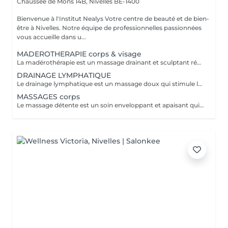
Chaussée de Mons 14B,
Nivelles BE-1400
Bienvenue à l'Institut Nealys Votre centre de beauté et de bien-
être à Nivelles. Notre équipe de professionnelles passionnées
vous accueille dans u...
MADEROTHERAPIE corps & visage
La madérothérapie est un massage drainant et sculptant réalisé avec des instruments en bois. Elle stimule la circulation, active le système lymphatique et aide à réduire la rétention d'eau, la cellulite et les tensions musculaires. Idéal en cure pour des résultats visibles dès quelques séances. Atouts : Améliore la circulation et le drainage Raffermit et tonifie la peau Réduction de la cellulite et des gonflements Relaxation profonde Contre-indications : Grossesse (sauf zones spécifiques, sur avis pro) Problèmes circulatoires graves (phlébite, varices sévères) Infections, inflammations ou blessures récentes Interventions chirurgicales récentes Un bilan personnalisé est conseillé avant de débuter une cure.
DRAINAGE LYMPHATIQUE
Le drainage lymphatique est un massage doux qui stimule la circulation de la lymphe pour éliminer les toxines, réduire les gonflements et booster le système immunitaire. Idéal en cas de jambes lourdes, rétention d'eau ou après une chirurgie esthétique. Les résultats sont visibles dès la première séance, surtout en cure. Atouts : Détoxifie et stimule l'immunité Diminue la rétention d'eau et les dèmes Soulage les jambes lourdes Améliore la qualité de la peau Contre-indications : Infections ou fièvre Problèmes cardiaques ou rénaux graves Thrombose, phlébite ou cancer en cours Grossesse (à adapter selon les cas)
MASSAGES corps
Le massage détente est un soin enveloppant et apaisant qui soulage les tensions musculaires, réduit le stress et favorise un profond lâcher-prise. Idéal pour se recentrer, améliorer le sommeil et relâcher les tensions du quotidien. Disponible en version corps complet ou zones ciblées. Atouts : Relaxation profonde et immédiate Réduction du stress et des tensions Amélioration du sommeil et du bien-être général Convient à tous, sans visée thérapeutique Contre-indications : Fièvre, infection ou inflammation aiguë Problèmes circulatoires graves (phlébite) Interventions chirurgicales récentes Grossesse (prévoir un massage adapté) Un moment de bien-être à s'offrir ou à offrir, sans modération.