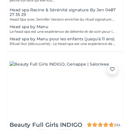
petite surface qu'elle lou...
Head spa Racine & Sérénité signature By Jen 0487
27 35 29
Head Spa avec Jennifer Version enrichie du rituel signature pour une action plus profonde sur le cuir chevelu et les cheveux. Massage épaules, nuque et cuir chevelu, shampooing purifiant, soin capillaire avec massage , massage profond et hydromassage sous le cercle doré. (* Gommage cuir chevelu & soin capillaire à la kératine pour un résultat renforcé en supplément ) Inclus : rituel visage glow (baume, exfoliation et masque)pour un éclat immédiat . Séchage & moment détente autour d'un thé. Pour un meilleur résultat merci de vous laver les cheveux 24h avant votre rendez-vous.
Head spa by Manu
Le head spa est une expérience de détente et de soin pour le cuir chevelu, inspirée des traditions japonaises. Une véritable parenthèse de bien-être qui allie soin capillaire et relaxation. Il favorise non seulement la santé du cuir chevelu et des cheveux, mais aussi la détente et la réduction du stress. Installé confortablement sur une table de massage dans un lieu unique et verdoyant. Déroulement : Massage des épaules de la nuque et du cuir chevelu. Un shampooing doux et purifiant pour éliminer les impuretés, l'excès de sébum et les résidus de produits capillaires. Suivi d'un massage en profondeur du cuir chevelu pour stimuler la circulation sanguine, réduire le stress et favoriser la relaxation. Soin capillaire avec massage . Hydromassage avec le cercle doré Finition, séchage de vos cheveux qui sera accompagné d'un thé. Pour les problèmes de cuir chevelu, je vous conseil de sélectionner le peeling et le soin traitement miracle élixir pour hydrater en profondeur. Pour un meilleur résultat merci de vous laver les cheveux au plus tard 2 jours avant votre rdv.
Head spa by Manu pour les enfants (jusqu'à 11 ans)
Rituel Ikoi (découverte) : Le head spa est une expérience de détente et de soin pour le cuir chevelu, inspirée des traditions japonaises. Une véritable parenthèse de bien-être qui allie soin capillaire et relaxation. Il favorise non seulement la santé du cuir chevelu et des cheveux, mais aussi la détente et la réduction du stress. Installé confortablement sur une table de massage dans un lieu unique et verdoyant. Déroulement : Massage des épaules de la nuque et du cuir chevelu. Un shampooing doux et purifiant pour éliminer les impuretés, l'excès de sébum et les résidus de produits capillaires. Suivi d'un massage en profondeur du cuir chevelu pour stimuler la circulation sanguine, réduire le stress et favoriser la relaxation. Hydromassage avec le cercle doré Finition, séchage de vos cheveux Pour un meilleur résultat merci de vous laver les cheveux au plus tard 2 jours avant votre rdv.
Beauty Full Girls INDIGO
234