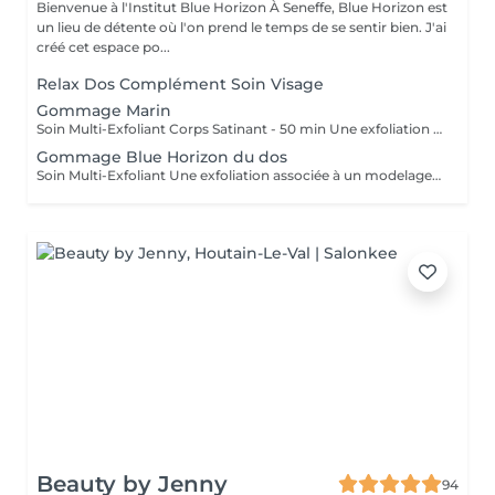
Bienvenue à l'Institut Blue Horizon À Seneffe, Blue Horizon est
un lieu de détente où l'on prend le temps de se sentir bien. J'ai
créé cet espace po...
Relax Dos Complément Soin Visage
Gommage Marin
Soin Multi-Exfoliant Corps Satinant - 50 min Une exfoliation associée à un modelage hydratant du corps pour une mise en beauté express qui laisse votre peau douce et soyeuse. En version sans douche.
Gommage Blue Horizon du dos
Soin Multi-Exfoliant Une exfoliation associée à un modelage hydratant du dos pour une mise en beauté express qui laisse votre peau douce et soyeuse. En version sans douche.
Beauty by Jenny
94