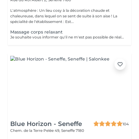
L'atmosphère : Un lieu cosy à la décoration chaude et
chaleureuse, dans lequel on se sent de suite à son aise ! La
spécialité de l'établissement : Est...
Massage corps relaxant
Je souhaite vous informer qu'il ne m'est pas possible de réaliser des massages dans l'obscurité complète car je ne dispose pas de rideaux dans l'institut. Néanmoins, afin de préserver votre intimité, un film occultant fonctionnant à l'aide d'une télécommande a été installé sur la fenêtre, empêchant toute visibilité depuis l'extérieur tout en laissant entrer la lumière. Vous disposez cependant du confort d'une table chauffante ainsi que d'une musique douce pour vous accorder un réel moment de détente
Blue Horizon - Seneffe
104
Chem. de la Terre Pelée 49,
Seneffe 7180