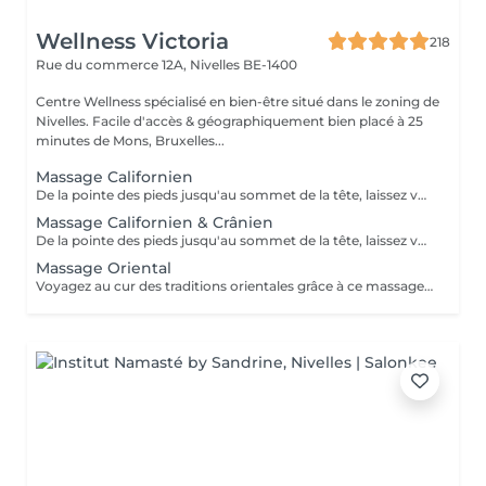
Wellness Victoria
218
Rue du commerce 12A,
Nivelles BE-1400
Centre Wellness spécialisé en bien-être situé dans le zoning de
Nivelles. Facile d'accès & géographiquement bien placé à 25
minutes de Mons, Bruxelles...
Massage Californien
De la pointe des pieds jusqu'au sommet de la tête, laissez votre corps se détendre grâce à de longs mouvements doux, lents et fluides. Ce massage aux saveurs envoûtantes vous offrira la relaxation la plus totale par ses enchainements de manuvres qui s'intensifient au fur et à mesure du soin. Le massage californien vous procurera des bienfaits incroyables de lacher-prise, ce qui le rend si populaire dans un monde sous pression comme le nôtre. Il est souvent accompagné du massage crânien pour obtenir un soin complet. (Toutes les parties du corps sont massées sauf le ventre et la poitrine) Des serviettes chaudes sont fournies avec le massage. Possibilité de prendre une douche après le soin. Le thé et le café sont offerts.
Massage Californien & Crânien
De la pointe des pieds jusqu'au sommet de la tête, laissez votre corps se détendre grâce à de longs mouvements doux, lents et fluides. Ce massage aux saveurs envoûtantes vous offrira la relaxation la plus totale par ses enchainements de manuvres qui s'intensifient au fur et à mesure du soin. Le massage californien vous procurera des bienfaits incroyables de lacher-prise, ce qui le rend si populaire dans un monde sous pression comme le nôtre. Il est souvent accompagné du massage crânien pour obtenir un soin complet. (Toutes les parties du corps sont massées sauf le ventre et la poitrine) Des serviettes chaudes sont fournies avec le massage. Possibilité de prendre une douche après le soin. Le thé et le café sont offerts.
Massage Oriental
Voyagez au cur des traditions orientales grâce à ce massage englobant l'ensemble du corps avec de l'huile d'Orient chauffée. Celui-ci vous donnera l'impression de voyager grâce à ses mouvements lents, enveloppants et profonds qui vous procureront un moment de pur bien-être. Du cuir chevelu à la plante des pieds, tout le corps est délassé grâce aux avant-bras de la praticienne.