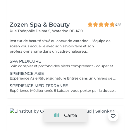
Zozen Spa & Beauty
425
Rue Théophile Delbar 5,
Waterloo BE-1410
Institut de beauté situé au coeur de waterloo. L'équipe de
zozen vous accueille avec son savoir-faire et son
professionnalisme dans un cadre chaleureu...
SPA PEDICURE
Soin complet et profond des pieds comprenant - couper et limer les ongles - Massage avec un savon noir naturel aux vertus purifiantes et exfoliantes. - Trempage des pieds dans un bain a remous. - Gommage du pied avec un gant Kessa du maroc. . Élimination des callosités a l aide d une râpe professionnelle. - repousser les cuticules - couper les petites peaux qui dépassent (envies) - Massage des ongles avec une huile cuticules -Massage des pieds avec une crème adaptée . Ce soin est réalisé dans un fauteuil massant le dos. Soin idéal pour prendre soin de ses pieds et se relaxer totalement.
SPERIENCE ASIE
Expérience Asie Rituel signature Entrez dans un univers de sérénité absolue, où chaque geste est pensé comme un art. Inspiré des rituels asiatiques les plus précieux, ce soin signature vous invite à un voyage sensoriel rare et profondément régénérant. Le rituel s'ouvre sur un gommage corps raffiné aux notes exquises de spéculoos, mêlant épices délicates et douceur enveloppante. La peau est sublimée, lissée avec infiniment de soin, révélant un éclat soyeux et velouté. Vient ensuite un massage d'exception aux lait chaud, exécuté avec lenteur et précision. Les manuvres fluides et enveloppantes libèrent les tensions profondes, réharmonisent les énergies et plongent le corps dans un état de relaxation intense. La chaleur des huiles, associée à la fragrance gourmande et réconfortante du spéculoos, crée une sensation de bien-être absolu et durable. Un rituel d'exception, conçu comme une parenthèse hors du temps, où le luxe se vit dans la douceur, le silence et l'abandon total.
SPERIENCE MEDITERRANEE
Expérience Méditerranée 5 Laissez-vous porter par la douceur lumineuse de la Méditerranée à travers un rituel d'exception, inspiré des traditions de beauté baignées de soleil et de mer. Ce soin signature est une invitation à l'évasion, entre fraîcheur, sensualité et élégance. Le rituel débute par un gommage corps délicat aux notes précieuses de grenade, fruit emblématique aux accents frais et subtilement acidulés. La peau est exfoliée avec infiniment de douceur, révélant un grain affiné, une texture soyeuse et un éclat naturellement lumineux.il se prolonge avec un enveloppement onctueux aux vertues, dynamisantes et anti oxydantes,avec un massage crânien délicieux. Et se termine par un massage enveloppant aux huiles chaudes, inspiré des gestes lents et harmonieux des rituels méditerranéens. Les manuvres fluides et profondes relâchent les tensions, rééquilibrent le corps et apaisent l'esprit. La chaleur des huiles, associée au parfum sensuel et solaire de la grenade, enveloppe les sens dans une sensation de bien-être profond et durable. Un rituel d'exception, véritable parenthèse ensoleillée, où le corps se régénère et l'esprit s'évade au rythme de la Méditerranée.
Carte