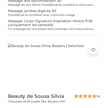
Massage dos décontractant 30'
Massage du dos 30min Possible de le combiné à votre soin visage
Massage jambes légères 30'
Possible de le combiner avec votre soin visage
Massage Corps Signature Inspiration Hilotra 1h30
(uniquement les samedis)
Ce massage est une pause dans le temps. Les manuvres sont très lentes et profondes inspirées du massage Hilotra d'Afrique. Décontraction musculaire, apaisement de l'être et transfert d'énergie positive et apaisante. Dans ce massage, il est possible d'exfolier avec la poudre de cacao sur demande et je travaille également avec la cryothérapie (+38 degrés) au niveau du dos pour reproduire l'effet des pierres chaudes
Beauty de Sousa Silvia
56
Chaussée de Bruxelles 264,
Baulers 1401