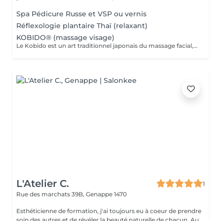
Spa Pédicure Russe et VSP ou vernis
Réflexologie plantaire Thaï (relaxant)
KOBIDO® (massage visage)
Le Kobido est un art traditionnel japonais du massage facial, souvent appelé "lifting naturel", qui allie des techniques ancestrales de massage pour redonner éclat et jeunesse au visage. Né il y a plus de 500 ans au Japon, ce soin raffiné stimule en profondeur la circulation sanguine et lymphatique, favorisant ainsi l'élimination des toxines, le raffermissement des muscles du visage et l'éclat du teint. Grâce à une combinaison de pressions, de lissages et de percussions douces, le Kobido agit non seulement sur la peau mais également sur l'esprit, procurant une sensation de relaxation intense et durable. C'est un soin idéal pour ceux qui recherchent un moment de détente profonde tout en bénéficiant des bienfaits d'un rituel de beauté naturel, qui respecte et sublime l'harmonie du visage.
L'Atelier C.
1
Rue des marchats 39B,
Genappe 1470
Esthéticienne de formation, j'ai toujours eu à coeur de prendre
soin des autres et de révéler la beauté naturelle de chacun. Au