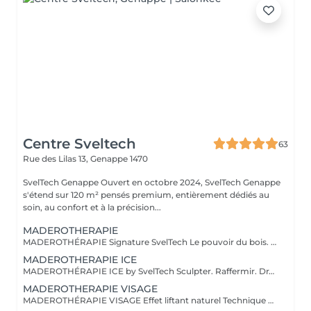
Centre Sveltech
63
Rue des Lilas 13,
Genappe 1470
SvelTech Genappe Ouvert en octobre 2024, SvelTech Genappe
s'étend sur 120 m² pensés premium, entièrement dédiés au
soin, au confort et à la précision...
MADEROTHERAPIE
MADEROTHÉRAPIE Signature SvelTech Le pouvoir du bois. L'exigence du geste. Un massage esthétique puissant réalisé avec des outils en bois spécialement conçus pour : lisser la peau activer la circulation tonifier les tissus alléger immédiatement les jambes et le corps Une technique naturelle, efficace et appréciée autant par les femmes que par les hommes.
MADEROTHERAPIE ICE
MADEROTHÉRAPIE ICE by SvelTech Sculpter. Raffermir. Drainer. Avec la précision du froid. La Maderothérapie Ice revisite la technique traditionnelle grâce à des ustensiles en acier inoxydable, conservés au froid. Un soin premium combinant : massage profond (drainage, déstockage, tonicité) effet cryo immédiat : fermeté, resserrement tissulaire, silhouette redessinée Résultat : une peau plus lisse, un corps plus ferme, une sensation de fraîcheur intense. Bénéfices visibles diminution graisse localisée réduction cellulite et peau d'orange raffermissement net dégonflement immédiat peau lissée, grain affiné jambes légères, silhouette affinée Recommandations avant / après Avant : hydratation éviter alcool et repas riches informer en cas de fragilité veineuse ou sensibilité au froid Après : boire beaucoup d'eau éviter chaleur forte (sauna/hammam) éviter alcool activité douce recommandée pour booster l'effet drainant Contre-indications grossesse & allaitement maladies circulatoires sévères varices importantes, phlébite problèmes cardiaques fragilités cutanées / inflammations opérations ou blessures récentes maladies chroniques non stabilisées forte sensibilité au froid / cryo contre-indiquée Durée et options Identiques aux prestations bois : 40 min ou 60 min selon la zone. Pourquoi choisir SvelTech ? protocoles maîtrisés hygiène stricte (bois & acier désinfectés après chaque soin) gestes précis, zones ciblées personnalisation en fonction de la morphologie recommandé autant pour les hommes que pour les femmes
MADEROTHERAPIE VISAGE
MADEROTHÉRAPIE VISAGE Effet liftant naturel Technique de massage utilisant des accessoires en bois spécialement conçus pour le visage afin de stimuler la circulation, drainer les tissus et tonifier les contours du visage. Ce soin aide à : * lisser les traits, * réduire les poches et signes de fatigue, * stimuler naturellement la production de collagène, * améliorer l'éclat et la fermeté de la peau. Un véritable moment de détente associé à un effet glow et tenseur naturel. Avec Cintia, experte en techniques de massage et de bien-être.