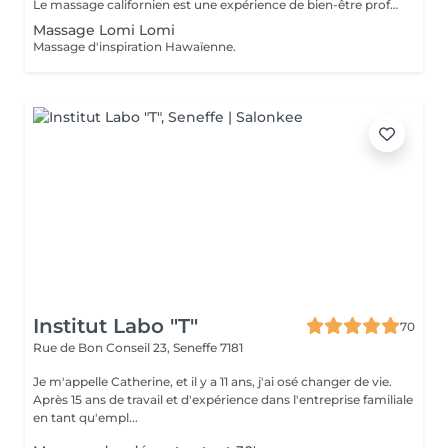
Le massage californien est une expérience de bien-être profondément relaxante, qui invite à un lâcher-prise total et à une harmonie du corps et de l'esprit. Inspiré des techniques de relaxation douce et enveloppante, ce massage utilise de longs mouvements fluides, lents et réguliers, combinés à des pressions légères à modérées, pour libérer les tensions et favoriser la circulation de l'énergie.
Massage Lomi Lomi
Massage d'inspiration Hawaïenne.
Institut Labo "T"
70
Rue de Bon Conseil 23,
Seneffe 7181
Je m'appelle Catherine, et il y a 11 ans, j'ai osé changer de vie.
Après 15 ans de travail et d'expérience dans l'entreprise familiale
en tant qu'empl...