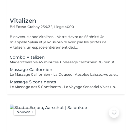
Vitalizen
Bd Fosse-Crahay 254/32,
Liège 4000
Bienvenue chez Vitalizen - Votre Havre de Sérénité. Je
m'appelle Sylvia et je vous ouvre avec joie les portes de
Vitalizen, un espace entièrement déd...
Combo Vitalizen
Maderothérapie 45 minutes + Massage californien 30 minutes
Massage Californien
Le Massage Californien - La Douceur Absolue Laissez-vous envelopper par ce soin de relaxation par excellence. Grâce à des mouvements fluides, lents et harmonieux à l'huile chaude, ce massage efface le stress accumulé, dénoue les tensions nerveuses et vous procure un sentiment de paix intérieure totale.
Massage 5 continents
Le Massage des 5 Continents - Le Voyage Sensoriel Vivez un soin d'exception holistique et unique au monde. Ce massage associe l'énergie du Reiki, le magnétisme, et les meilleures techniques mondiales (Lomi-Lomi, Californien, Suédois, Tuina, Ayurvédique) avec la puissance d'huiles aromatiques ciblées. Un véritable voyage sensoriel qui procure un lâcher-prise absolu, une harmonisation globale du corps et une revitalisation totale de votre énergie.
Nouveau