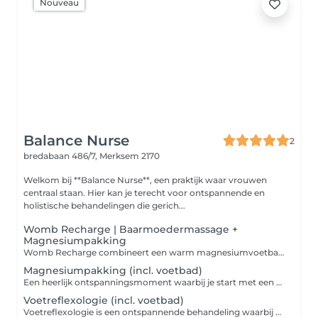
Nouveau
Balance Nurse
2
bredabaan 486/7,
Merksem 2170
Welkom bij **Balance Nurse**, een praktijk waar vrouwen
centraal staan. Hier kan je terecht voor ontspannende en
holistische behandelingen die gerich...
Womb Recharge | Baarmoedermassage +
Magnesiumpakking
Womb Recharge combineert een warm magnesiumvoetbad, een ontspannende baarmoedermassage, een warme castoroliepakking en een magnesiumpakking onder een infrarooddeken. Deze behandeling is ontwikkeld voor vrouwen die hun hormoonbalans op een natuurlijke manier willen ondersteunen en behoefte hebben aan diepe ontspanning. Je start met een warm magnesiumvoetbad om lichaam en geest tot rust te brengen. Vervolgens helpt de baarmoedermassage spanning in buik en bekkengebied te verminderen en ondersteunt ze een gezonde doorbloeding. Daarna wordt een warme castoroliepakking aangebracht om de buik heerlijk te verwarmen. Tot slot word je volledig ingesmeerd met magnesiumolie en ontspan je onder een infrarooddeken, zodat warmte en magnesium optimaal kunnen inwerken. Wordt vaak gekozen bij: -hormonale of cyclusgerelateerde klachten -een kinderwens -stress of vermoeidheid -spanning in buik, bekken of lichaam -behoefte aan diepe ontspanning Elke behandeling wordt afgestemd op jouw persoonlijke situatie en behoeften.
Magnesiumpakking (incl. voetbad)
Een heerlijk ontspanningsmoment waarbij je start met een warm magnesiumvoetbad. Vervolgens wordt je lichaam volledig ingesmeerd met magnesiumolie, waarna je comfortabel plaatsneemt in een infrarooddeken. De combinatie van warmte en magnesium zorgt voor een diep ontspannend moment en helpt je volledig tot rust te komen. Deze behandeling is ideaal voor vrouwen die: - veel stress ervaren - vermoeid zijn - gespannen spieren hebben - Behoefte hebben aan een diep ontspanningsmoment Na afloop voelt het lichaam vaak lichter en ontspannen aan.
Voetreflexologie (incl. voetbad)
Voetreflexologie is een ontspannende behandeling waarbij reflexzones op de voeten worden gemasseerd. De behandeling start met een warm magnesiumvoetbad zodat je volledig tot rust kunt komen. Wordt vaak gekozen door vrouwen die: - behoefte hebben aan ontspanning - veel stress ervaren - vermoeid zijn - zichzelf een rustmoment gunnen Een ideale behandeling om lichaam en geest even volledig te laten ontspannen.