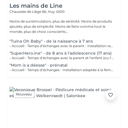
Les mains de Line
Chaussée de Liège 66,
Huy 4500
Moins de surstimulation, plus de sérénité. Moins de produits
ajoutés, plus de simplicité. Moins de faire comme tout le
monde, plus de choix conscients...
"Tuina Oh Baby" - de la naissance à 7 ans
- Accueil - Temps d'échanges avec le parent - Installation rassurante et sécurisante - Massage de 20 minutes - Rituel de fin par le bol tibétain
"SuperHero.ine" - de 8 ans à l'adolescence (17 ans)
- Accueil - Temps d'échanges avec la parent et l'enfant (ou l'adolescent) - Installation - Massage de 30 minutes - Rituel de fin par le bol tibétain et sa boisson fraîche au chaude
"Mom is a déesse" - prénatal
- Accueil - Temps d'échanges - Installation adaptée à la femme enceinte - Massage de 60 minutes - Retour à soi par une infusion bio fraîche ou chaude
Nouveau