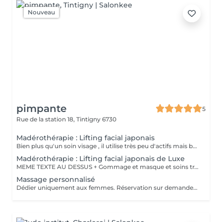
Nouveau
pimpante
5
Rue de la station 18,
Tintigny 6730
Madérothérapie : Lifting facial japonais
Bien plus qu'un soin visage , il utilise très peu d'actifs mais beaucoup de massage et de détente. Le massage grâce aux outils en bois de hêtre naturel et manuel permettent de remodeler le visage en un clin d'oeil : coup d'éclat et tenseur lifting immédiat
Madérothérapie : Lifting facial japonais de Luxe
MEME TEXTE AU DESSUS + Gommage et masque et soins traitants inclut
Massage personnalisé
Dédier uniquement aux femmes. Réservation sur demande au numéro 0497541022