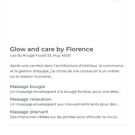
Glow and care by Florence
rue du Rouge Fossé 33,
Huy 4500
Après une carrière dans l'architecture d'intérieur, le commerce
et la gestion d'équipe, j'ai choisi de me consacrer à un métier
où la relation humaine...
Massage bougie
Un massage enveloppant à la bougie fondue, pour une détente profonde et une peau nourrie en 1 heure.
Massage relaxation
Un massage enveloppant aux mouvements lents pour dénouer les tensions et offrir une vraie parenthèse de calme. Personnalisable selon vos envies.
Massage drainant
Des manuvres ciblées sur les jambes pour stimuler la circulation et retrouver une sensation de légèreté.