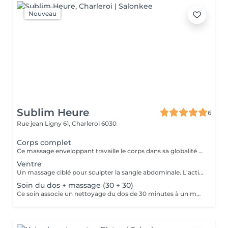
Nouveau
Sublim Heure
6
Rue jean Ligny 61,
Charleroi 6030
Corps complet
Ce massage enveloppant travaille le corps dans sa globalité pour dénouer les nuds, soulager les douleurs musculaires et renforcer le tonus. Alliant fermeté et fluidité, il débute par l'arrière du corps (nuque, dos, jambes, pieds) pour relâcher les tensions majeures, puis se prolonge sur la face avant (jambes, bras, buste et cuir chevelu) pour une déconnexion totale et une relance de l'énergie. Un véritable reset musculaire et mental.
Ventre
Un massage ciblé pour sculpter la sangle abdominale. L'action des outils en bois permet de relancer le transit, de désinfiltrer les tissus et de réduire les ballonnements. Idéal pour déstocker les graisses localisées, raffermir la peau et retrouver un ventre plus plat et dessiné.
Soin du dos + massage (30 + 30)
Ce soin associe un nettoyage du dos de 30 minutes à un massage relaxant de 30 minutes. Le soin purifie la peau, élimine les impuretés et les cellules mortes, tandis que le massage aide à relâcher les tensions musculaires et procure une profonde sensation de détente. Un moment de bien-être idéal pour prendre soin de votre peau tout en vous offrant une véritable parenthèse de relaxation.