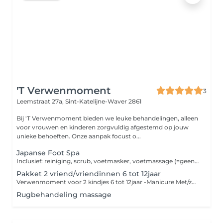
'T Verwenmoment
3
Leemstraat 27a,
Sint-Katelijne-Waver 2861
Bij 'T Verwenmoment bieden we leuke behandelingen, alleen
voor vrouwen en kinderen zorgvuldig afgestemd op jouw
unieke behoeften. Onze aanpak focust o...
Japanse Foot Spa
Inclusief: reiniging, scrub, voetmasker, voetmassage (=geen pedicure)
Pakket 2 vriend/vriendinnen 6 tot 12jaar
Verwenmoment voor 2 kindjes 6 tot 12jaar -Manicure Met/zonder nagellak -Pedicure Met/zonder nagellak -Head spa 20min ***zonder begeleiding alleen de 2kindjes, ophalen na behandeling Reserveren Alleen op zaterdag/zondag
Rugbehandeling massage