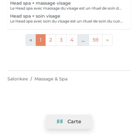
Head spa + massage visage
Le Head spa avec massage du visage est un rituel de soin du cuir chevelu, des cheveux et du visage inspiré des pratiques japonaises. Il combine massage crânien, massage visage, techniques de détente et soins pour nettoyer en profondeur, stimuler la micro-circulation et soulager les tensions. Grâce à des mouvements lents et enveloppants, il procure une sensation de relaxation intense.
Head spa + soin visage
Le Head spa avec soin du visage est un rituel de soin du cuir chevelu, des cheveux et du visage inspiré des pratiques japonaises. Il combine massage crânien, soin visage, techniques de détente et soins pour nettoyer en profondeur, stimuler la micro-circulation et soulager les tensions. Grâce à des mouvements lents et enveloppants, il procure une sensation de relaxation intense.
«
1
2
3
4
...
59
»
Salonkee
Massage & Spa
Carte