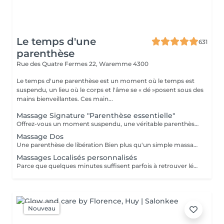
Le temps d'une
631
parenthèse
Rue des Quatre Fermes 22,
Waremme 4300
Le temps d'une parenthèse est un moment où le temps est
suspendu, un lieu où le corps et l'âme se « dé »posent sous des
mains bienveillantes. Ces main...
Massage Signature "Parenthèse essentielle"
Offrez-vous un moment suspendu, une véritable parenthèse hors du temps. Le massage Parenthèse Essentielle, également appelé Massage Signature, est un massage entièrement personnalisé et intuitif, de la tête aux pieds. Ici, il n'existe aucun protocole figé : chaque geste naît de l'écoute du corps, de ses besoins et de son énergie au moment présent. Au fil du massage, je me laisse guider par ce que votre corps exprime et m'invite à lui offrir. Des mouvements enveloppants, profonds ou plus subtils s'enchaînent avec justesse, dans le respect de votre rythme et de ce qui est prêt à être accueilli. Parce que chaque personne est unique et que chaque instant l'est tout autant, vous ne recevrez jamais deux fois le même massage. Disponible en: 60 minutes, 90 minutes ou 2 heures, ce soin vous invite à ralentir, à vous reconnecter à vous-même et à retrouver un profond sentiment d'harmonie. Les tensions physiques se dénouent, le mental s'apaise, les émotions retrouvent leur juste place, laissant émerger une sensation de légèreté, d'équilibre et de présence à soi. En OPTION: Avant de débuter le massage, vous avez la possibilité de vivre une expérience sensorielle unique grâce au Color Test Altearah. Les yeux fermés, vous serez invité(e) à choisir intuitivement l'une des 14 huiles de couleur, sans connaître leur signification. Ce choix, guidé uniquement par votre ressenti, met en lumière le besoin émotionnel du moment. Chaque huile Altearah renferme une synergie précieuse d'huiles essentielles naturelles, spécialement élaborée pour accompagner l'un des 14 besoins émotionnels fondamentaux : sérénité, confiance, vitalité, créativité, oxygène, joie, tendresse, équilibre Une invitation à harmoniser le corps, les émotions et l'esprit, en parfaite résonance avec ce que vous traversez ici et maintenant.
Massage Dos
Une parenthèse de libération Bien plus qu'un simple massage du dos, ce soin est une véritable invitation à relâcher tout ce que le corps porte parfois en silence. Entièrement personnalisé et intuitif, il s'adapte à vos besoins du moment. Ici, aucun protocole n'est figé : chaque geste est guidé par l'écoute de votre corps, de ses tensions, de son énergie et de ce qui demande à être libéré. Le massage englobe l'ensemble du dos, la nuque, le crâne, les épaules, les bras jusqu'au bout des doigts, ainsi que toute la région des fessiers, afin de détendre les nombreuses chaînes musculaires et fasciales qui s'y relient. Des mouvements enveloppants, profonds ou plus subtils s'enchaînent dans le respect de votre rythme, offrant une sensation de relâchement global et une profonde reconnexion à soi. Pour enrichir cette expérience, vous pouvez personnaliser votre soin en choisissant, grâce au Color Test Altearah, l'une des 14 huiles de couleur. Réalisé à l'aveugle, ce choix révèle le besoin émotionnel qui vous accompagne au moment présent. Chaque huile associe une synergie d'huiles essentielles biologiques, offrant au massage une dimension sensorielle et émotionnelle unique. Les tensions s'apaisent, la respiration s'ouvre, le mental ralentit laissant progressivement place à une profonde sensation de légèreté, d'harmonie et de bien-être. Disponible en 3 timings : 25' - 40' et 60'
Massages Localisés personnalisés
Parce que quelques minutes suffisent parfois à retrouver légèreté et apaisement Ce massage de 25 minutes est entièrement personnalisé et se concentre sur une zone spécifique, choisie selon vos besoins du moment. Chaque séance est adaptée avec une écoute attentive de votre corps, afin d'ajuster les techniques, le rythme et la profondeur du toucher pour répondre au mieux à vos tensions et favoriser un profond relâchement. Au choix : * Nuque, épaules, bras et crâne * Nuque, épaules, visage et crâne * Massage crânien * Massage « Pieds Légers » Idéal pour soulager une zone particulièrement sollicitée, s'offrir une pause bien-être au cur d'une journée chargée ou découvrir en douceur l'univers de "Le Temps d'une Parenthèse", ce soin vous invite à ralentir, à respirer et à retrouver un instant de profonde sérénité. Une parenthèse de 25 minutes parfois suffisante pour se sentir profondément mieux.
Nouveau