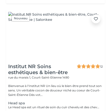
Nouveau
Institut NR Soins
12
esthétiques & bien-être
rue du marais 1,
Court-Saint-Etienne 1490
Bienvenue à l'Institut NR Un lieu où le bien-être prend tout son
sens. Un véritable cocon de douceur niché au coeur de Court-
Saint-Étienne Dès vot...
Head spa
Le Head spa est un rituel de soin du cuir chevelu et des cheveux inspiré des pratiques japonaises. Il combine massage crânien, techniques de détente et soins pour nettoyer en profondeur, stimuler la micro-circulation et soulager les tensions. Grâce à des mouvements lents et enveloppants, il procure une sensation de relaxation intense.