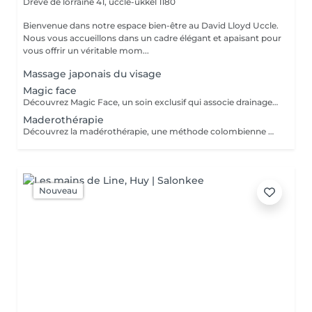
Drève de lorraine 41,
uccle-ukkel 1180
Bienvenue dans notre espace bien-être au David Lloyd Uccle.
Nous vous accueillons dans un cadre élégant et apaisant pour
vous offrir un véritable mom...
Massage japonais du visage
Magic face
Découvrez Magic Face, un soin exclusif qui associe drainage lymphatique, massage liftant et madérothérapie du visage pour révéler l'éclat naturel de votre peau. Ce soin aide à : ✨ Décongestionner et drainer le visage ✨ Lisser les traits et redessiner l'ovale du visage ✨ Stimuler la circulation et la production naturelle de collagène ✨ Raffermir et tonifier la peau ✨ Procurer une profonde sensation de détente tout en offrant des résultats visibles 🌿 L'alliance parfaite entre détente, drainage et remodelage pour un visage reposé, lumineux et naturellement lifté.
Maderothérapie
Découvrez la madérothérapie, une méthode colombienne de massage utilisant des instruments en bois spécialement conçus pour remodeler la silhouette. Ce soin aide à : ✨ Stimuler la circulation sanguine et lymphatique ✨ Atténuer l'aspect de la cellulite ✨ Raffermir et tonifier la peau ✨ Favoriser le drainage et redessiner les contours du corps ⭐ Pour des résultats optimaux, une cure est recommandée.
Nouveau