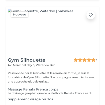
Nouveau
Gym Silhouette
3
Av. Maréchal Ney 5,
Waterloo 1410
Passionnée par le bien-être et la remise en forme, je suis la
fondatrice de Gym Silhouette. J'accompagne mes clients avec
une approche globale qui as...
Massage Renata Frença corps
Le drainage lymphatique de la Méthode Renata França se distingue des techniques traditionnelles par son toucher précis, avec un rythme, des pressions, des pompages et des manuvres qui permettent d'obtenir des résultats esthétiques visibles dès la première séance. La technique stimule la circulation sanguine, réduit les gonflements (dèmes) et favorise l'élimination des toxines. Son traitement continu permet d'affiner considérablement la silhouette et de réduire l'aspect de la cellulite, tout en renforçant le système immunitaire. Detoxifie et revitalise le corps en stimulant la circulation lymphatique. Réduit la rétention d'eau et l'aspect peau d'orange. Favorise une silhouette plus sculptée et affinée. Offre une sensation immédiate de légèreté et de bien-être. Il est recommandé de faire les 2 premières séances espacée d'une semaine afin de donner un coup de boost à l'organisme et relancer le système avant même que la rétention ne se réinstalle. Pour la suite nous pouvons espacer de 1 à 3 semaines en fonction de la manière à laquelle votre corps réagit au drainage.
Supplément visage ou dos