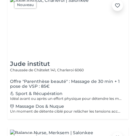
Nouveau
Jude institut
Chaussée de Châtelet 141,
Charleroi 6060
Offre "Parenthèse beauté" : Massage de 30 min + 1
pose de VSP : 85€
💪 Sport & Récupération
Idéal avant ou après un effort physique pour détendre les muscles et favoriser la récupération.
💆 Massage Dos & Nuque
Un moment de détente ciblé pour relâcher les tensions accumulées dans le dos, les épaules et la nuque. Ce massage procure une sensation immédiate de bien-être, aide à diminuer le stress et favorise une profonde relaxation musculaire.