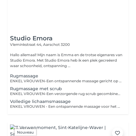
Studio Emora
Vleminkstraat 44,
Aarschot 3200
Hallo allemaal! Mijn naam is Emma en de trotse eigenares van
Studio Emora. Met Studio Emora heb ik een plek gecreëerd
waar schoonheid, ontspanning ...
Rugmassage
ENKEL VROUWEN-Een ontspannende massage gericht op rug, nek en schouders om spanning te verlichten en het lichaam tot rust te brengen.
Rugmassage met scrub
ENKEL VROUWEN-Een verzorgende rug scrub gecombineerd met een ontspannende massage voor een zijdezachte huid en optimale ontspanning.
Volledige lichaamsmassage
ENKEL VROUWEN - Een ontspannende massage voor het hele lichaam die helpt stress te verminderen, de doorbloeding te stimuleren en het welzijn te bevorderen.
Nouveau