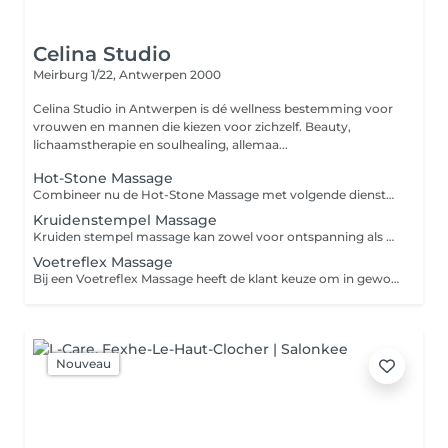
Celina Studio
Meirburg 1/22,
Antwerpen 2000
Celina Studio in Antwerpen is dé wellness bestemming voor
vrouwen en mannen die kiezen voor zichzelf. Beauty,
lichaamstherapie en soulhealing, allemaa...
Hot-Stone Massage
Combineer nu de Hot-Stone Massage met volgende diensten en krijg €10 korting: *MOXA THERAPY *SOUND HEALING CONCERT *KRISTALLEN KLANK CONCERT *CHAKRA HEALING CONCERT
Kruidenstempel Massage
Kruiden stempel massage kan zowel voor ontspanning als voor revitalisering. Combineer nu de Kruidenstempel Massage met volgende diensten en krijg €10 korting: *MOXA THERAPY *SOUND HEALING CONCERT *KRISTALLEN KLANK CONCERT *CHAKRA HEALING CONCERT
Voetreflex Massage
Bij een Voetreflex Massage heeft de klant keuze om in gewone behandelstoel behandeld te worden of om op een elektrische massagetafel te gaan liggen, waarbij men en een lichaamsmassage en een voetreflexmassage tegelijk krijgt. Combineer nu de Voetreflex Massage met volgende diensten en krijg €10 korting: *MOXA THERAPY *SOUND HEALING CONCERT *KRISTALLEN KLANK CONCERT *CHAKRA HEALING CONCERT
Nouveau