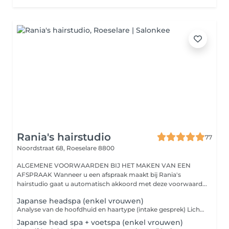
Rania's hairstudio
77
Noordstraat 68,
Roeselare 8800
ALGEMENE VOORWAARDEN BIJ HET MAKEN VAN EEN
AFSPRAAK Wanneer u een afspraak maakt bij Rania's
hairstudio gaat u automatisch akkoord met deze voorwaard...
Japanse headspa (enkel vrouwen)
Analyse van de hoofdhuid en haartype (intake gesprek) Lichte hoofdhuidmassage op droog haar om eerst volledig tot rust te komen Verwarmde oogmasker Scalp purifying scrub (dieptereiniging van de hoofdhuid) Oil treatment aangepast aan hoofdhuid probleem (vet/droge hoofdhuid, schilfers, haaruitval enz.) Stoombehandeling met kruiden Reinigen van de hoofdhuid en haren met de scalp balancing shampoo Wasmassage Aangepaste haarmasker met hoofdhuidmassage Waterval Massage nek en schouders, armen en handen Drogen van het haar met een kruidenthee of koffie naar keuze Dit allemaal samen met rustgevende muzieknoten, kaarslicht en aromatherapie om al uw zintuigen te prikkelen.
Japanse head spa + voetspa (enkel vrouwen)