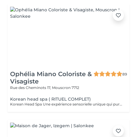
Ophélia Miano Coloriste &
89
Visagiste
Rue des Cheminots 17,
Mouscron 7712
Korean head spa ( RITUEL COMPLET)
Korean Head Spa Une expérience sensorielle unique qui purifie le cuir chevelu, stimule la circulation et procure une profonde détente. Le secret coréen pour des cheveux éclatants et un moment de pure relaxation. Dure 1H30 brushing compris