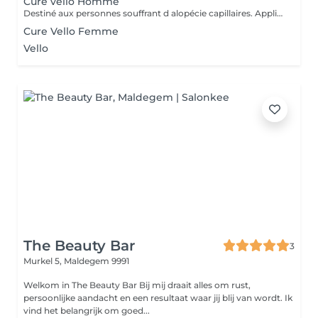
Cure vello Homme
Destiné aux personnes souffrant d alopécie capillaires. Application en salon tous les 15 à 17 jours,avec l utilisation indispensable de la gamme d entretien. Il est recommandé de faire une cure d au moins 3 mois et dans l idéal 6 mois . Résultats visibles dès le premier mois. Thérapie biomimetique du lait maternelle stimulecla croissance du cheveux, combat la chute et redonne de la vitalité
Cure Vello Femme
Vello
The Beauty Bar
3
Murkel 5,
Maldegem 9991
Welkom in The Beauty Bar Bij mij draait alles om rust,
persoonlijke aandacht en een resultaat waar jij blij van wordt. Ik
vind het belangrijk om goed...