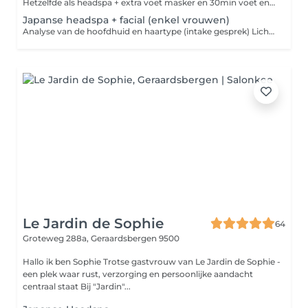
Hetzelfde als headspa + extra voet masker en 30min voet en been massage Drogen van het haar met een kruidenthee of koffie naar keuze Dit allemaal samen met rustgevende muzieknoten, kaarslicht en aromatherapie om al uw zintuigen te prikkelen.
Japanse headspa + facial (enkel vrouwen)
Analyse van de hoofdhuid en haartype (intake gesprek) Lichte hoofdhuidmassage op droog haar om eerst volledig tot rust te komen Scalp purifying scrub (dieptereiniging van de hoofdhuid) Oil treatment aangepast aan hoofdhuid probleem (vet/droge hoofdhuid, schilfers, haaruitval enz.) Stoombehandeling van haar en gelaat met kruiden Reinigen van de hoofdhuid en haren met de scalp balancing shampoo Wasmassage Aangepaste haarmasker met hoofdhuidmassage Waterval Massage nek, schouders, armen en handen Mini gelaatsverzorging tegelijkertijd met headspa behandeling (reiniging, peeling, masker en oogmasker) Gelaatsmassage Afsluiten met dag/nacht crème Drogen van het haar met een kruidenthee of koffie naar keuze Dit allemaal samen met rustgevende muzieknoten, kaarslicht en aromatherapie om al uw zintuigen te prikkelen.
Le Jardin de Sophie
64
Groteweg 288a,
Geraardsbergen 9500
Hallo ik ben Sophie Trotse gastvrouw van Le Jardin de Sophie -
een plek waar rust, verzorging en persoonlijke aandacht
centraal staat Bij "Jardin"...