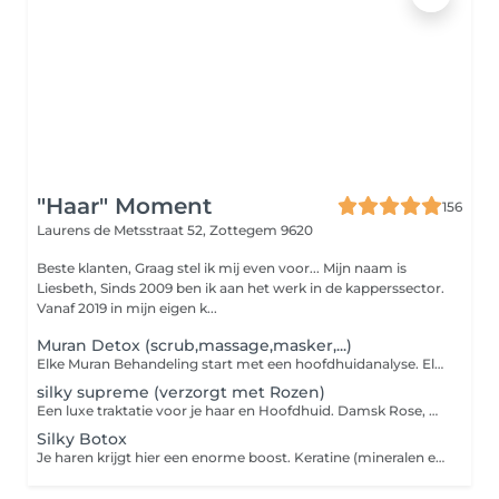
"Haar" Moment
156
Laurens de Metsstraat 52,
Zottegem 9620
Beste klanten, Graag stel ik mij even voor... Mijn naam is
Liesbeth, Sinds 2009 ben ik aan het werk in de kapperssector.
Vanaf 2019 in mijn eigen k...
Muran Detox (scrub,massage,masker,...)
Elke Muran Behandeling start met een hoofdhuidanalyse. Elke Muran behandeling is custos made wat wil zeggen dat er steeds specifiek naar de noden van jouw hoofdhuid gewerkt wordt. We passen onze producten en werkwijze aan om een zo goed mogelijk resultaat te verkrijgen. Deze Detox is een te raden elk seizoen, als extraatje voor een gezonde hoofdhuid of bij hoofdhuidproblemen. Bij hoofhuidproblemen vraag naar onze Balace kuur!
silky supreme (verzorgt met Rozen)
Een luxe traktatie voor je haar en Hoofdhuid. Damsk Rose, Dog rose, Gallic Rose en Centiflia Rose zijn meer dan alleen prachtige bloemen. Hun extracten zitten boordevol oxtioxidanten en essentiële oliën die haar haar hydrateren en laten glanzen. Ze kalmeren een droge hoofdhuid en geven je haren een zijdezachte uitstraling. Rozenextracten beschermen bovendien tegen schadelijke invloeden van buitenaf, waardoor je haar er jonger en gezonder uitziet. De rozenbehandeling staat ook bekend om zijn "vullend" effect dus je zou het ook als Filler kunnen zien voor fijne haren.
Silky Botox
Je haren krijgt hier een enorme boost. Keratine (mineralen en aminozuren) of vocht worden aan je haren toegevoegd. Wat ervaar je? Meer body, meer glans, herstel, luchtig gevoel. Steeds incl. brushing (bij zeer lange haren kan er een supplement worden aangerekend)