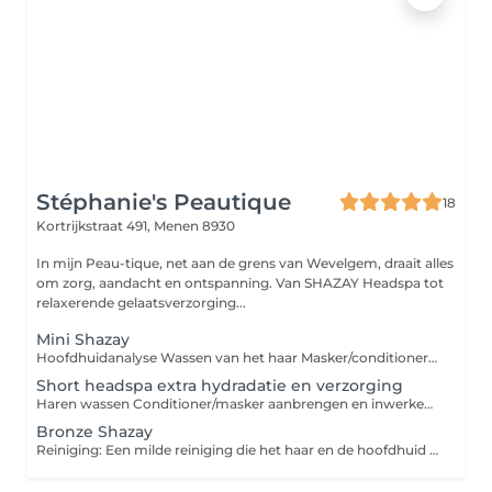
Stéphanie's Peautique
18
Kortrijkstraat 491,
Menen 8930
In mijn Peau-tique, net aan de grens van Wevelgem, draait alles
om zorg, aandacht en ontspanning. Van SHAZAY Headspa tot
relaxerende gelaatsverzorging...
Mini Shazay
Hoofdhuidanalyse Wassen van het haar Masker/conditioner aanbrengen Masseren hoofdhuid Haren losdrogen Koffie of thee
Short headspa extra hydradatie en verzorging
Haren wassen Conditioner/masker aanbrengen en inwerken met stoom headspa Extra voeding botox-a-like Haar serum Hoofdhuid massage Haren drogen Koffie of thee
Bronze Shazay
Reiniging: Een milde reiniging die het haar en de hoofdhuid grondig reinigt Diepe behandeling: Het gebruik van speciale producten om het haar te voeden, te herstellen en te hydrateren Diamond Steam Treatment: Een stoombehandeling die helpt bij het openen van haarschubben om de voedingsstoffen beter op te nemen Diamond Dhara: Een specifieke techniek die wordt toegepast op het haar en de hoofdhuid. Hoofdhuidverzorging en massage: De hoofdhuid wordt verwend en gemasseerd om de bloedsomloop te bevorderen.