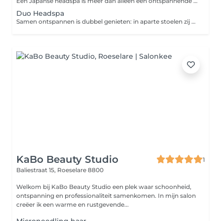
Een Japanse headspa is meer dan alleen een ontspannende hoofdmassage. Het is een eeuwenoude, Japanse behandeling waarbij diepe ontspanning hand in hand gaat met de verzorging van je hoofdhuid en haar. Met zachte, ritmische massagetechnieken worden spanningen losgelaten en wordt de doorbloeding van je hoofdhuid gestimuleerd. Dat zorgt voor een betere opname van voedende oliën en een gezonde haargroei. Je hoofdhuid wordt diep gereinigd, overtollig talg maakt plaats voor een schone en frisse hoofdhuid, terwijl je haarzakjes van binnenuit worden versterkt. Het resultaat? Je voelt je lichter, je huid straalt en je haar krijgt weer een prachtige glans. Een moment van pure rust waar je even niet moet, maar mag ontspannen.
Duo Headspa
Samen ontspannen is dubbel genieten: in aparte stoelen zij aan zij even helemaal loskoppelen van de dagelijkse drukte. Dat kan bij ons! Een Japanse headspa is meer dan alleen een ontspannende hoofdmassage. Het is een eeuwenoude, Japanse behandeling waarbij diepe ontspanning hand in hand gaat met de verzorging van je hoofdhuid en haar. Met zachte, ritmische massagetechnieken worden spanningen losgelaten en wordt de doorbloeding van je hoofdhuid gestimuleerd. Dat zorgt voor een betere opname van voedende oliën en een gezonde haargroei. Je hoofdhuid wordt diep gereinigd, overtollig talg maakt plaats voor een schone en frisse hoofdhuid, terwijl je haarzakjes van binnenuit worden versterkt. Het resultaat? Je voelt je lichter, je huid straalt en je haar krijgt weer een prachtige glans. Een moment van pure rust waar je even niet moet, maar mag ontspannen.
KaBo Beauty Studio
1
Baliestraat 15,
Roeselare 8800
Welkom bij KaBo Beauty Studio een plek waar schoonheid,
ontspanning en professionaliteit samenkomen. In mijn salon
creëer ik een warme en rustgevende...