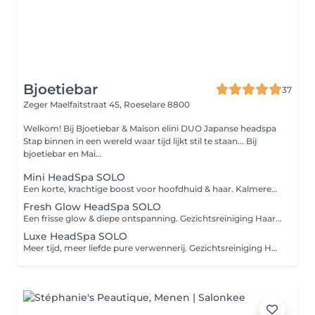
Bjoetiebar
37
Zeger Maelfaitstraat 45,
Roeselare 8800
Welkom! Bij Bjoetiebar & Maison elini DUO Japanse headspa
Stap binnen in een wereld waar tijd lijkt stil te staan... Bij
bjoetiebar en Mai...
Mini HeadSpa SOLO
Een korte, krachtige boost voor hoofdhuid & haar. Kalmerende hoofdmassage Haarwas met aangepaste shampoo Verzorgend haarmasker
Fresh Glow HeadSpa SOLO
Een frisse glow & diepe ontspanning. Gezichtsreiniging Haarspoeling & scalpverzorging Olie-massage voor nek & gezicht Koude stenen op het gezicht Afwerking met balsem & dagcrème
Luxe HeadSpa SOLO
Meer tijd, meer liefde pure verwennerij. Gezichtsreiniging Haarspoeling & scalpverzorging Olie-massage voor nek & gezicht Koude stenen op het gezicht Aromatherapie Uitgebreide nek- & schoudermassage Haarmasker met extra verzorging Afwerking met balsem & dagcrème