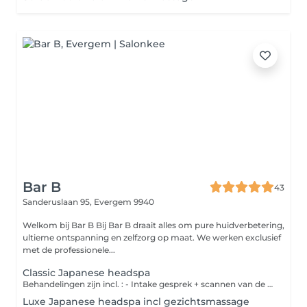
Bar B
43
Sanderuslaan 95,
Evergem 9940
Welkom bij Bar B Bij Bar B draait alles om pure huidverbetering,
ultieme ontspanning en zelfzorg op maat. We werken exclusief
met de professionele...
Classic Japanese headspa
Behandelingen zijn incl. : - Intake gesprek + scannen van de hoofdhuid - Drogen van het haar Een verfijnde behandeling die start met een headscan, gevolgd door een reiniging van het gelaat. De hoofdhuid wordt intensief gedetoxed en het haar wordt gereinigd met aangepaste shampoos en scrub. Er volgt een weldadige hoofdhuidmassage met diverse tools. Een uitgebreide nek- en schoudermassage zorgt voor diepe ontspanning. Het haar wordt gevoed en verzorgd met een haarmasker onder stoom. Gun jezelf jouw me-time moment
Luxe Japanese headspa incl gezichtsmassage