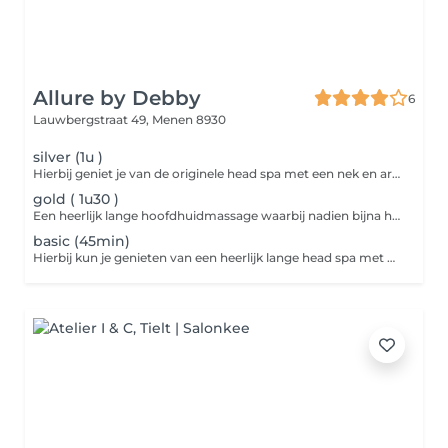
Allure by Debby
6
Lauwbergstraat 49,
Menen 8930
silver (1u )
Hierbij geniet je van de originele head spa met een nek en arm massage erbij, ook een mini gelaatsverzorging zit in dit pakket , we gebruiken de hoofd analyse hierbij
gold ( 1u30 )
Een heerlijk lange hoofdhuidmassage waarbij nadien bijna het hele lichaam word mee genomen in de massage. In dit pakket zit ook een mini gelaatsverzorging, afgewerkt met een masker.
basic (45min)
Hierbij kun je genieten van een heerlijk lange head spa met een hoofdhuid analyse om de voor en na te zien van de hoofdhuid