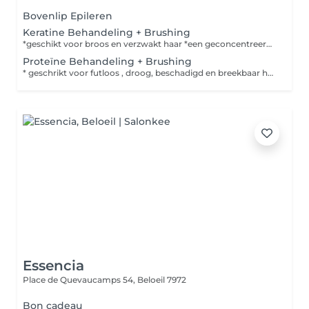
Bovenlip Epileren
Keratine Behandeling + Brushing
*geschikt voor broos en verzwakt haar *een geconcentreerd product die diep inwerkt in de haarvezel , en geeft terug interne keratine in de binnenkant van je haar de behandeling kost 40 excl. brushing
Proteïne Behandeling + Brushing
* geschrikt voor futloos , droog, beschadigd en breekbaar haar * Geeft fijn haar meer volume en glans * Ideaal voor mensen die hun haar maar niet voorbij een bepaalde lengte kunnen laten groeien
Essencia
Place de Quevaucamps 54,
Beloeil 7972
Bon cadeau