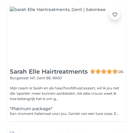
Sarah Elle Hairtreatments
126
Burgstraat 147,
Gent BE-9000
Mijn naam is Sarah en als haar/hoofdhuid expert, wil ik jou net
die 'sparkle' meer kunnen aanbieden. Als elke vrouw weet ik
hoe belangrijk het is om g...
*Platinum package*
Een moment helemaal voor jou. Geniet van een luxe oase. Een headspa behandeling met een FULL BODY ontspanning massage. Van top tot teen pure rust. Incl brushing