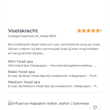
Voelskracht
7
Gullegemsestraat 40,
Heule 8501
Bij VoelsKracht draait alles om rust, zachtheid en zorg op maat.
Samen creëren wij een warme plek waar jij even mag loslaten
en terug dichter bij jeze...
Mini head spa
Mini Head Spa Inbegrepen: - Kennismakingsbehandeling - Ontspannende hoofdhuidmassage - Reiniging van haar en hoofdhuid - Warme waterbeleving De ideale eerste kennismaking met de Head Spa van Voelskracht.
Basic head spa
Ervaar de Basic Head Spa bij Voelskracht. Inbegrepen: - Professionele hoofdhuidscan met scalp camera - Persoonlijk advies op maat van jouw hoofdhuid - Volledige scalp treatment - Luxueuze haar- en hoofdhuidverzorging
Medium head spa
Ervaar de Medium Head Spa bij Voelskracht. Inbegrepen: - Professionele hoofdhuidscan met scalp camera - Persoonlijk advies op maat van jouw hoofdhuid - Volledige scalp treatment - Luxueuze haar- en hoofdhuidverzorging - Lymfedrainage van de armen