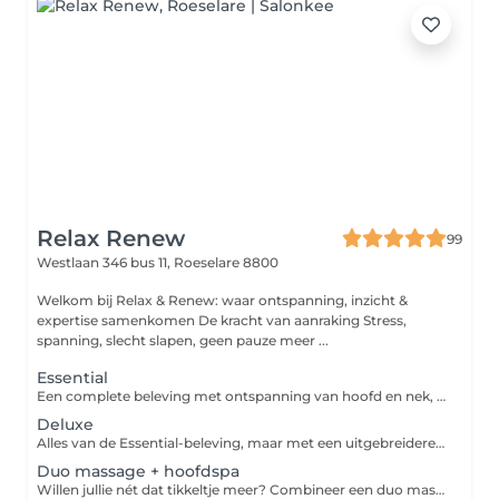
Relax Renew
99
Westlaan 346 bus 11,
Roeselare 8800
Welkom bij Relax & Renew: waar ontspanning, inzicht &
expertise samenkomen De kracht van aanraking Stress,
spanning, slecht slapen, geen pauze meer ...
Essential
Een complete beleving met ontspanning van hoofd en nek, gecombineerd met een zalige voet- of handmassage. Je haren worden meerdere keren gewassen met Maria Nila-producten, gevolgd door een voedende conditioner en serum. De warmte van de hotstone stenen en een heerlijk masker voor gezicht en haar onder de stomer maken je ontspanning compleet.
Deluxe
Alles van de Essential-beleving, maar met een uitgebreidere gezichtsverzorging. Naast de hoofdmassage krijg je een intensievere gezichtsmassage met de producten van SkinMedics voor een diepe verzorging van de huid.
Duo massage + hoofdspa
Willen jullie nét dat tikkeltje meer? Combineer een duo massage van 60 minuten met een Japanse hoofdspa van 30 of 60 minuten. Jullie genieten van warme kompressen, zachte technieken en verzorgende producten voor huid en haar. Alles gebeurt in duo rustig, persoonlijk en ontspannen. Extra verwennerij: tapas (€35) of sushi (€40) als afsluiter? Bestel op voorhand.