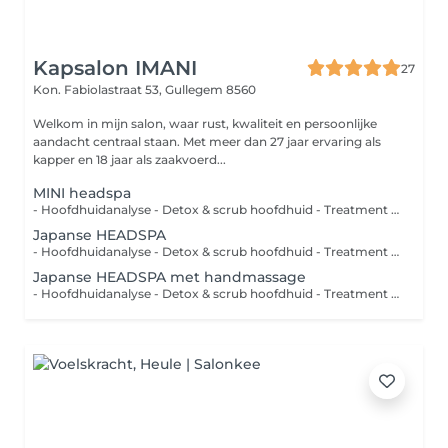
Kapsalon IMANI
27
Kon. Fabiolastraat 53,
Gullegem 8560
Welkom in mijn salon, waar rust, kwaliteit en persoonlijke
aandacht centraal staan. Met meer dan 27 jaar ervaring als
kapper en 18 jaar als zaakvoerd...
MINI headspa
- Hoofdhuidanalyse - Detox & scrub hoofdhuid - Treatment hoofdhuid - Hoofdmassage met verschillende tools - Headspa - Haren handdrogen - Ontspannende thee ( Deze behandeling is NIET cumuleerbaar met andere kortingen )
Japanse HEADSPA
- Hoofdhuidanalyse - Detox & scrub hoofdhuid - Treatment hoofdhuid - Serum - Hoofdmassage met verschillende tools - Nek- en schoudermassage - Headspa - Haarmasker met stoom - Haren handdrogen - Ontspannende thee
Japanse HEADSPA met handmassage
- Hoofdhuidanalyse - Detox & scrub hoofdhuid - Treatment hoofdhuid - Serum - Headspa - Hoofdmassage met verschillende tools - Nek- en schoudermassage - Haarmasker met stoom - Handmassage - Haren handdrogen - Relaxerende thee naar keuze