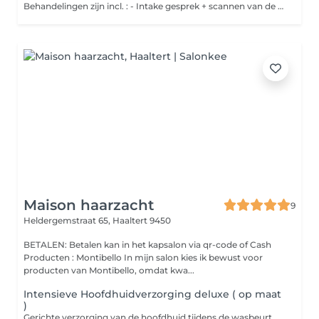
Behandelingen zijn incl. : - Intake gesprek + scannen van de hoofdhuid - Drogen van het haar Een verfijnde behandeling die start met een headscan, gevolgd door een reiniging van het gelaat. De hoofdhuid wordt intensief gedetoxed en het haar wordt gereinigd met aangepaste shampoos en scrub. Er volgt een weldadige hoofdhuidmassage met diverse tools. Een uitgebreide nek- en schoudermassage zorgt voor diepe ontspanning. Het haar wordt gevoed en verzorgd met een haarmasker onder stoom.Tijdens je gezichtsmasker geniet je van een ontspannende hand- en armmassage. Gun jezelf jouw me-time moment
Maison haarzacht
9
Heldergemstraat 65,
Haaltert 9450
BETALEN: Betalen kan in het kapsalon via qr-code of Cash
Producten : Montibello In mijn salon kies ik bewust voor
producten van Montibello, omdat kwa...
Intensieve Hoofdhuidverzorging deluxe ( op maat
)
Gerichte verzorging van de hoofdhuid tijdens de wasbeurt. Met een zalige massage De gebruikte producten worden aangepast aan de noden van jouw hoofdhuid, zoals schilfers, een gevoelige of snel vet wordende hoofdhuid. Deze verzorging focust op het zuiveren, kalmeren en in balans brengen van de hoofdhuid, met professionele producten en een verzorgende afsluiting. Kan gecombineerd worden met snit, brushing . Duur: tussen 30 min en 40 min ( geschat )