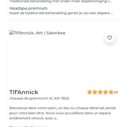
Traditionele behandeling met onder meer dieptereiniging can de hoofdhuid, hoofdmassage, korte gezichtsmassage. Incl losdrogen van de haren. Brushing apart bij te boeken..
Headspa premium
Naast de traditionele behandeling geniet je van een diepere massagetechniek met drukpunten en een guasha gezichtsmassage.
Tif'Annick
29
chausse de grammont 41,
Ath 7822
Bienvenue dans votre salon, un lieu où chaque détail est pensé
pour votre bien-être. Nous vous accueillons dans un espace
entièrement rénové, avec u...