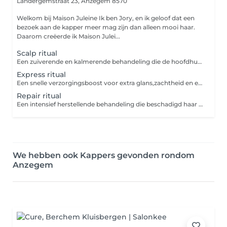
Landergemstraat 23,
Anzegem 8570
Welkom bij Maison Juleine Ik ben Jory, en ik geloof dat een
bezoek aan de kapper meer mag zijn dan alleen mooi haar.
Daarom creëerde ik Maison Julei...
Scalp ritual
Een zuiverende en kalmerende behandeling die de hoofdhuid in balans brengt en ontspanning stimuleert. Incl. Massagestoel en waterval
Express ritual
Een snelle verzorgingsboost voor extra glans,zachtheid en een frisse uitstraling. Incl. Massagestoel
Repair ritual
Een intensief herstellende behandeling die beschadigd haar voedt, versterkt en weer laat stralen. Incl. Massagestoel en waterval
We hebben ook Kappers gevonden rondom
Anzegem