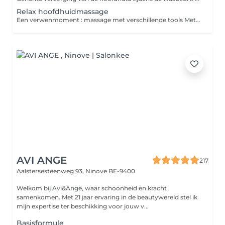
Relax hoofdhuidmassage
Een verwenmoment : massage met verschillende tools Met aandacht voor hoofdhuid en haar Ideaal als opvolging of tussentijdse behandeling van de hoofdhuidverzorging delux Producten worden steeds aangepast aan de noden van je hoofdhuid en haar . Kan in combinatie met alle behandelingen
AVI ANGE
217
Aalstersesteenweg 93,
Ninove BE-9400
Welkom bij Avi&Ange, waar schoonheid en kracht
samenkomen. Met 21 jaar ervaring in de beautywereld stel ik
mijn expertise ter beschikking voor jouw v...
Basisformule