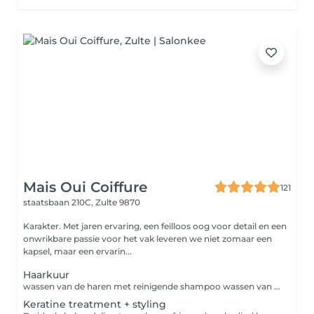
Mais Oui Coiffure
121
staatsbaan 210C,
Zulte 9870
Karakter. Met jaren ervaring, een feilloos oog voor detail en een
onwrikbare passie voor het vak leveren we niet zomaar een
kapsel, maar een ervarin...
Haarkuur
wassen van de haren met reinigende shampoo wassen van de haren met aangepaste shampoo ( kleur , volume, droog haar ) aanbrengen intensieve herstellende verzorging met hoofdmassage '5 aanbrengen verzorgend hydraterend masker met warme handdoek en aroma '5
Keratine treatment + styling