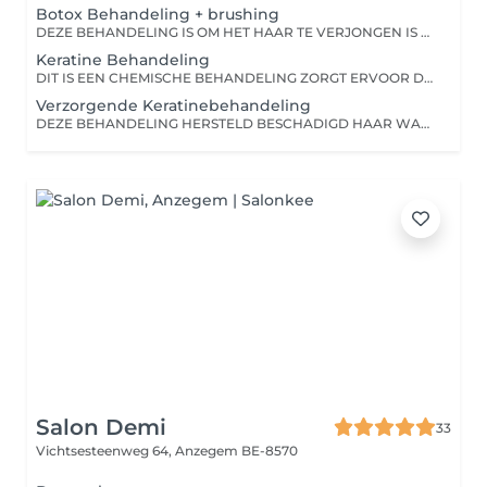
Botox Behandeling + brushing
DEZE BEHANDELING IS OM HET HAAR TE VERJONGEN IS 8 X KRACHTIGER DAN EEN MASKER, LEVENSDUUR 3 MAAND.
Keratine Behandeling
DIT IS EEN CHEMISCHE BEHANDELING ZORGT ERVOOR DAT HET HAAR BETER HANDELBAAR WORDT MINDER FRIZEE OF PLUIZIG ,MINDER KRULLEN, RECHTER. DIT IS GEEN VERZORGING WORDT NIET AANBEVOLEN OP BESCHADIGD HAAR. LEVENSDUUR 6 MAAND. SHAMPOO EN CONDITIONER INBEGREPEN VOOR THUISGEBRUIK
Verzorgende Keratinebehandeling
DEZE BEHANDELING HERSTELD BESCHADIGD HAAR WAARDOOR HET MINDER PLUIZIG IS EN MEER GLANST. WORDT ALTIJD AFGEWERKT MET EEN BRUSHING OF STIJLTANG DOOR DE HITTE WORDT DE BEHANDELING MAXIMAAL OPGENOMEN IN HET HAAR. LEVENSDUUR 6 MAAND BOTOXBEHANDELING KAN ZEKER BIJGEVOED WORDEN NADIEN OF KAN ZEKER TUSSENDOOR VOOR EEN OPTIMAAL RESULTAAT!
Salon Demi
33
Vichtsesteenweg 64,
Anzegem BE-8570