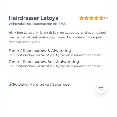
Hairdresser Latoya
139
Wijnendale 96,
Oudenaarde BE-9700
Hi, ik ben Latoya! Al jaren zit ik in de kappersbranche, en geloof
me... ik heb al véél gezien, geprobeerd en geleerd . Maar juist
daarom weet ik van...
Toner / Rootshadow & Afwerking
Een rootshadow verzacht je uitgroei en voorkomt een harde lijn zo groeit je kleur mooier uit. De toner frist je kleur op of geeft net dat extraatje: koeler, warmer of net wat zachter Perfect om je kleur langer mooi te houden! Bij zeer dik en/of veel haar zal er een meerprijs worden aangerekend. KORT HAAR - Boven de kaaklijn (pixie, korte bob). HALF LANG HAAR - Van kaaklijn tot schouders (lange bob). LANG HAAR - Vanaf de schouders of langer. Ook bij dik of veel haar.
Toner - Rootshadow Snit & afwerking
Een rootshadow verzacht je uitgroei en voorkomt een harde lijn zo groeit je kleur mooier uit. De toner frist je kleur op of geeft net dat extraatje: koeler, warmer of net wat zachter Perfect om je kleur langer mooi te houden! Bij zeer dik en/of veel haar zal er een meerprijs worden aangerekend. KORT HAAR - Boven de kaaklijn (pixie, korte bob). HALF LANG HAAR - Van kaaklijn tot schouders (lange bob). LANG HAAR - Vanaf de schouders of langer. Ook bij dik of veel haar.