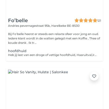
Fo’belle
121
Andries pevernagestraat 95b,
Harelbeke BE-8530
Bij Fo'belle heerst er steeds een relaxte sfeer voor jong en oud.
Iedere klant wordt in de watten gelegd met een Koffie , Thee of
koude drank . Ik tr...
hoofdhuid
Heb jij last van een droge of vettige hoofdhuid, Haaruitval,irritaties of jeuk? Dan is deze behandeling precies wat je nodig hebt. Samen bekijken we wat jouw hoofdhuid nodig heeft en stemmen we de behandeling volledig af op jouw situatie. Tijdens de behandeling geniet je van een rustgevend moment, zodat je niet alleen verzorging krijgt, maar ook ontspanning ervaart. Je gaat naar huis met een behandeling op maat én professioneel advies om jouw hoofdhuid weer in balans te brengen. De haren worden gedroogd . Wens je een specifieke afwerking ? dan word deze in rekening gebracht