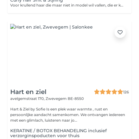
Curly hair Snit & Styling
Voor krullend haar die maar niet in model wil vallen, die er kroes, stug, frissé, droog uitziet? Met onze snit, styling en advies creëren we uw mooie geaccentueerde krullen met een langdurige houdbaarheid.
Hart en ziel
126
avelgemstraat 170,
Zwevegem BE-8550
Hart & Ziel by Sofie Is een plek waar warmte , rust en
persoonlijke aandacht samenkomen. We ontvangen iedereen
met een glimlach, luisteren naar jo...
KERATINE / BOTOX BEHANDELING inclusief
verzorginspoducten voor thuis