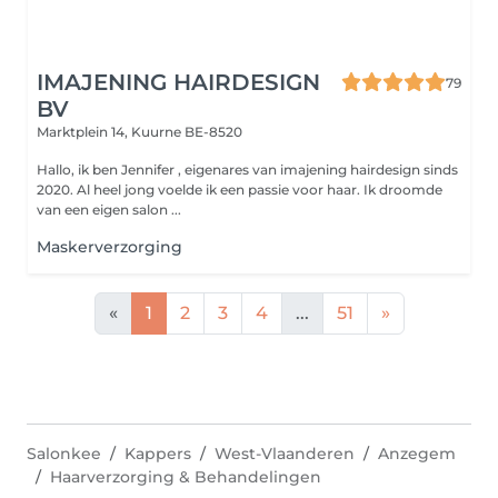
IMAJENING HAIRDESIGN
79
BV
Marktplein 14,
Kuurne BE-8520
Hallo, ik ben Jennifer , eigenares van imajening hairdesign sinds
2020. Al heel jong voelde ik een passie voor haar. Ik droomde
van een eigen salon ...
Maskerverzorging
«
1
2
3
4
...
51
»
Salonkee
Kappers
West-Vlaanderen
Anzegem
Haarverzorging & Behandelingen