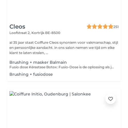
Cleos
251
Loofstraat 2,
Kortrijk BE-8500
al 35 jaar staat Coiffure Cleos synoniem voor vakmanschap, stijl
en persoonlijke aandacht. in ons salon nemen we tijd om elke
klant te laten stralen, ...
Brushing + masker Balmain
Fusio dose Kérastase Botox: Fusio-Dose is de oplossing als jouw haar ook een boost kan gebruiiken. Deze concentré maken het mogelijk om dof haar, haarbreuk, kleurbehoud te behandelen en het haar extra te voeden. En Anti-frizz werkend. Houdbaarheid 3 wasbeurten.
Brushing + fusiodose