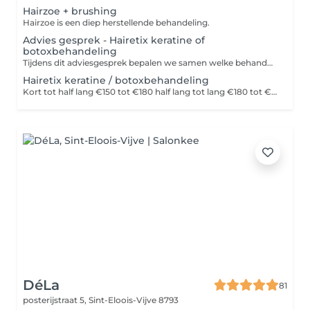
Hairzoe + brushing
Hairzoe is een diep herstellende behandeling.
Advies gesprek - Hairetix keratine of
botoxbehandeling
Tijdens dit adviesgesprek bepalen we samen welke behandeling het beste bij jou past. Het bedrag van €20 wordt in vermindering gebracht bij het afrekenen na de behandeling.
Hairetix keratine / botoxbehandeling
Kort tot half lang €150 tot €180 half lang tot lang €180 tot €250 Lang haar = Halverwege de schouders. Prijzen hangen steeds af van de lengte, hoeveel haar en het aantal werkuren. Vrijblijvend en gratis advies na afspraak mogelijk.
DéLa
81
posterijstraat 5,
Sint-Eloois-Vijve 8793