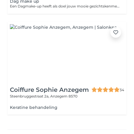
Dag make up
Een Dagmake-up heeft als doel jouw mooie gezichtskenmerken te benadrukken op een natuurlijke wijze. Het gaat erom een frisse en verzorgde indruk te wekken op een subtiele en lichte manier. Kenmerkend voor een dagmake-up zijn de zachte natuurlijke tinten waarbij de ogen en mond niet te sterk geaccentueerd worden.
Coiffure Sophie Anzegem
34
Steenbruggestraat 2a,
Anzegem 8570
Keratine behandeling