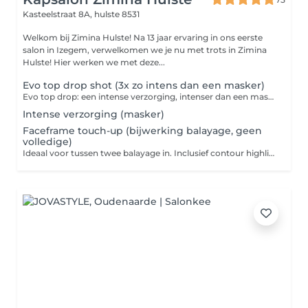
Kasteelstraat 8A,
hulste 8531
Welkom bij Zimina Hulste! Na 13 jaar ervaring in ons eerste
salon in Izegem, verwelkomen we je nu met trots in Zimina
Hulste! Hier werken we met deze...
Evo top drop shot (3x zo intens dan een masker)
Evo top drop: een intense verzorging, intenser dan een masker, blijft enkele wasbeurten voelbaar. Glans, versterkt je haar, verlengt de houdbaarheid van je kleur, ...
Intense verzorging (masker)
Faceframe touch-up (bijwerking balayage, geen
volledige)
Ideaal voor tussen twee balayage in. Inclusief contour highlights, geen volledige balayage, toner, intensieve verzorging, knippen en afwerking met brushing. Ontdek op onze Instagram hoogtepunten de perfecte behandeling voor jou.