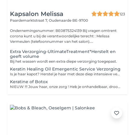
Kapsalon Melissa
123
Paardemarktstraat 7,
Oudenaarde BE-9700
Ondernemingsnummer: BE0875324139 Bij vragen omtrent
corona kunt u bij de verantwoordelijke terecht : Melissa
Vermeulen (telefoonnummer van het salon)....
Extra Verzorging-UltimateTreatment*Herstelt en
geeft volume
Bij het wassen wordt een extra diepe verzorging toegepast.
Keratin Healing Oil Emergentic Service Verzorging
Is je haar kapot? Herstel je haar met deze diep intensieve verzorging.
Keratine of Botox
NIEUW !!! Jouw haar, onze zorg ! Heb je onhandelbaar, droog, statisch of pluizig haar? Zeg weerbarstig haar voorgoed vaarwel dankzij de proteïne behandelingen. Onze gloednieuwe formule zorgt voor een semi-permanente styling om op een natuurlijke manier het haar te ontkrullen, te VOEDEN en te BESCHERMEN . Droom je ook van langdurig zacht, glad, stijl en pluisvrij haar dat er bovendien gezond en stralend uitziet? Wij , Uw kapper geeft u graag verder advies. Say goodbye to bad hair days! Voor meer informatie 055 60 33 09