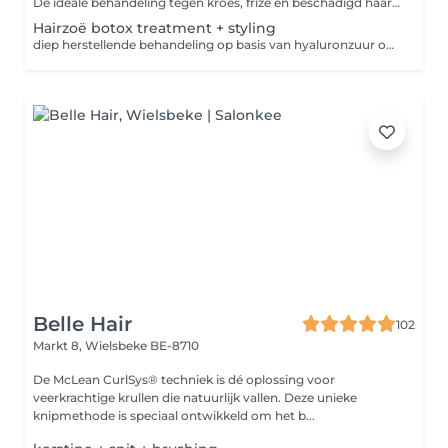
De ideale behandeling tegen kroes, frize en beschadigd haar Herstelt de haren diep vanbinnen Onmiddellijk resultaat Haar valt makkelijker in model en langer houdbaar Minder werk in de badkamer Topbehandeling in het salon Glanzend, gezond haar tot 6 maand lang Incl. Brushing + tang Snit in supplement Verleng je resultaat en krijg na je keratinebehandeling je nazorgproducten ( shampoo en verzorging ) met 10% korting !
Hairzoë botox treatment + styling
diep herstellende behandeling op basis van hyaluronzuur onmiddellijk resultaat kan toegepast worden na kleurbehandelingen duurtijd 15' styling incl. snit in supplement
Belle Hair
102
Markt 8,
Wielsbeke BE-8710
De McLean CurlSys® techniek is dé oplossing voor
veerkrachtige krullen die natuurlijk vallen. Deze unieke
knipmethode is speciaal ontwikkeld om het b...