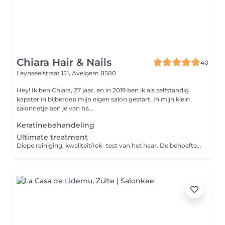
Chiara Hair & Nails
40
Leynseelstraat 151,
Avelgem 8580
Hey! Ik ben Chiara, 27 jaar, en in 2019 ben ik als zelfstandig
kapster in bijberoep mijn eigen salon gestart. In mijn klein
salonnetje ben je van ha...
Keratinebehandeling
Ultimate treatment
Diepe reiniging, kwaliteit/rek- test van het haar. De behoeften van het haar en tekorten aanvullen aan de hand van de kwaliteitstest. Hetzij keratine proteïne of vocht tekorten. Herstel jouw haar vanbinneuit en glans ! Deze dienst dient aan aanvulling bij een brushing, snit of kleuring. Hier is geen handdrogen bijgerekend in tijd.