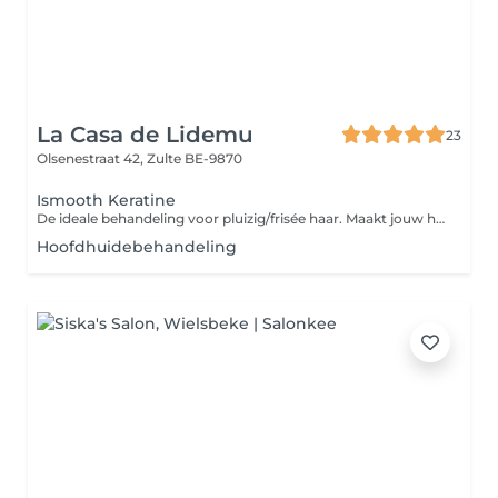
La Casa de Lidemu
23
Olsenestraat 42,
Zulte BE-9870
Ismooth Keratine
De ideale behandeling voor pluizig/frisée haar. Maakt jouw haar voor 80% sluik, zorgt voor een minimum aan styling, een kortere droogtijd en voor massa's glans. = onmiddellijk resultaat Resultaat blijft toto 6 maand lang. Verzorgingsproducten + snit & brushing inbegrepen.
Hoofdhuidebehandeling