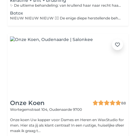
keratine + snit + brushing
✨ De ultieme behandeling: van krullend haar naar recht haar !✨ 💆‍♀️ Terug nieuw in het salon & mijn specialiteit! ✅ Diep herstel & maximale glans ✅ Langdurig pluisvrij haar ✅ 6 maand effect ✅ zonder verzorging set! 💡 Maar let op! 💡 Waarom die verzorging set? Net als een goed kapsel heeft ook deze behandeling liefde nodig! 👉 Verzorging set : shampoo en verzorging 66€ speciaal samengesteld om het effect van de keratinehandeling te verlengen en je haar wekenlang te laten stralen. Zonder deze producten? Dan is het net als naar de sportschool gaan en daarna elke dag fastfood eten. 🙈 🎉 Kom langs, laat je verwennen, en geef je haar de VIP- behandeling die het verdient meer WOW!
Botox
NIEUW NIEUW NIEUW 💆‍♀️ De enige diepe herstellende behandeling! Herstel je haar diep van binnen en geniet direct van zichtbaar resultaat. Je haar wordt zijdezacht, glanzend en valt moeiteloos in model. Minder werk in de badkamer en een langdurig effect tot wel 3maanden! 💡 Maar let op! 💡 Waarom die verzorging set? Net als een goed kapsel heeft ook deze behandeling liefde nodig! 👉 Verzorging set : shampoo, masker én serum 95€ – speciaal samengesteld om het effect van de botoxbehandeling te verlengen en je haar wekenlang te laten stralen. Zonder deze producten? Dan is het net als naar de sportschool gaan en daarna elke dag fastfood eten. 🙈 🎉 Kom langs, laat je verwennen, en geef je haar de VIP- behandeling die het verdient meer WOW!
Onze Koen
88
Wortegemstraat 104,
Oudenaarde 9700
Onze koen Uw kapper voor Dames en Heren en WaxStudio for
men. Hier sta jij als klant centraal! In een rustige, huiselijke sfeer
maak ik graag t...