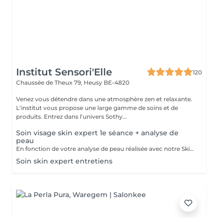
Institut Sensori'Elle
120
Chaussée de Theux 79,
Heusy BE-4820
Venez vous détendre dans une atmosphère zen et relaxante.
L'institut vous propose une large gamme de soins et de
produits. Entrez dans l'univers Sothy...
Soin visage skin expert 1e séance + analyse de
peau
En fonction de votre analyse de peau réalisée avec notre Skin Analyser, nous définirons le soin à réaliser avec nos machines Zemits. Nous commencerons par un nettoyage de peau de type HydroDermabrasion et HydroExfoliation. Plusieurs technologies peuvent être utilisées, à savoir: infusion oxygene - radiofréquence multipolaire - radiofréquence bipolaire - mésothérapie par ultrasons - mésothérapie par electroporation et non injection.
Soin skin expert entretiens