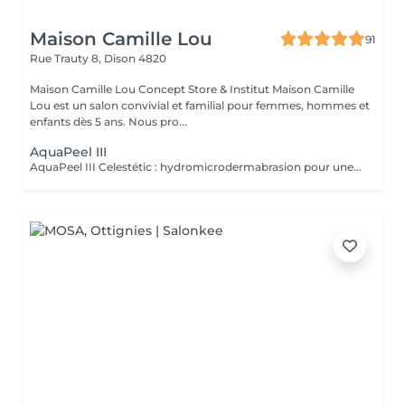
Maison Camille Lou
91
Rue Trauty 8,
Dison 4820
Maison Camille Lou Concept Store & Institut Maison Camille
Lou est un salon convivial et familial pour femmes, hommes et
enfants dès 5 ans. Nous pro...
AquaPeel III
AquaPeel III Celestétic : hydromicrodermabrasion pour une peau éclatante Découvrez AquaPeel III, la technologie Celestétic d'hydromicrodermabrasion, un soin visage innovant qui combine nettoyage en profondeur, exfoliation douce et infusion d'actifs hydratants, pour une peau lisse, purifiée et revitalisée. Comment ça fonctionne ? Grâce à l'hydromicrodermabrasion, le soin : Élimine les impuretés et les cellules mortes Exfolie en douceur pour lisser le grain de peau Infuse des actifs hydratants et nutritifs pour repulper et revitaliser la peau Permet l'extraction des comédons si nécessaire Les bénéfices : Peau purifiée, douce et éclatante Teint lisse et uniforme Hydratation profonde et confort immédiat Réduction des imperfections et prévention des irrégularités Convient à tous les types de peau, même les plus sensibles Le AquaPeel III de Celestétic est idéal pour celles et ceux qui souhaitent un soin visage high-tech, efficace et relaxant, pour un résultat visible dès la première séance. Réservez votre soin AquaPeel III Celestétic sur Salonkee et profitez d'une expérience visage professionnelle et sensorielle unique.