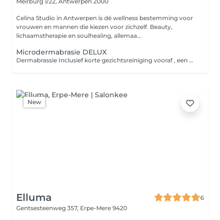
Meirburg 1/22,
Antwerpen 2000
Celina Studio in Antwerpen is dé wellness bestemming voor
vrouwen en mannen die kiezen voor zichzelf. Beauty,
lichaamstherapie en soulhealing, allemaa...
Microdermabrasie DELUX
Dermabrassie Inclusief korte gezichtsreiniging vooraf , een machinale scrub , plus Ultrasone behandeling en maskertje voor thuis .
New
Elluma
6
Gentsesteenweg 357,
Erpe-Mere 9420