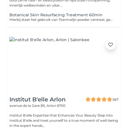
duurzame haar- en beautysalon en spa staan ontspanning,
innerlijk welbevinden en uiter...
Botanical Skin Resurfacing Treatment 60min
Hierbij staat het gebruik van Toermalijn poeder centraal, gekend voor zijn ontgiftende kwaliteiten. Ontdek ons antwoord op Microdermabrasie en laat je huid op natuurlijke wijze stralen.
Institut B'elle Arlon
387
avenue de la Gare 85,
Arlon 6700
Institut B'elle Expertise that Enhances Your Beauty Step into
Institut B'elle and treat yourself to a true moment of well-being
in the expert hands...