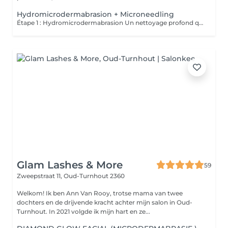
Hydromicrodermabrasion + Microneedling
Étape 1 : Hydromicrodermabrasion Un nettoyage profond qui utilise des solutions acides pour éliminer les imperfections en surface et révéler une peau lisse et lumineuse. Étape 2 : Microneedling Une stimulation biophysique et chimique pour une régénération cellulaire naturelle, augmentant la synthèse de collagène et d'élastine.
Glam Lashes & More
59
Zweepstraat 11,
Oud-Turnhout 2360
Welkom! Ik ben Ann Van Rooy, trotse mama van twee
dochters en de drijvende kracht achter mijn salon in Oud-
Turnhout. In 2021 volgde ik mijn hart en ze...