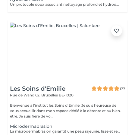
Un protocole doux associant nettoyage profond et hydrodermabrasion adaptée aux peaux sensibles, réactives ou fragilisées. Il aide à éliminer les impuretés, apaiser les inconforts et renforcer l'hydratation sans agresser la peau. La peau est plus nette, apaisée et confortable, avec un teint visiblement plus uniforme.
Les Soins d'Emilie
177
Rue de Wand 62,
Bruxelles BE-1020
Bienvenue à l'institut les Soins d'Emilie. Je suis heureuse de
vous accueillir dans mon espace dédié à la détente et au bien-
être. Je suis fière de vo...
Microdermabrasion
La microdermabrasion garantit une peau rajeunie, lisse et repulpée. En décollant la couche superficielle de l'épiderme ,la microdermabrasion élimine les cellules mortes et les impuretés déposées sur votre peau. Pour ce faire, nous utilisons un appareil qui émet des microcristaux sur toute la surface de votre peau. Cette action stimule la production de collagène et d'élastine (garantissant la qualité de votre peau). Les résultats sont clairs, la peau est douce, le grain de peau est affiné, le teint est éclatant, les rides et les tâches de pigmentation sont estompées.