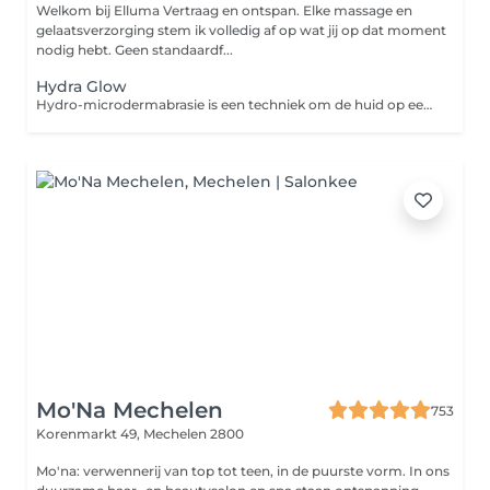
Welkom bij Elluma Vertraag en ontspan. Elke massage en
gelaatsverzorging stem ik volledig af op wat jij op dat moment
nodig hebt. Geen standaardf...
Hydra Glow
Hydro-microdermabrasie is een techniek om de huid op een niet-invasieve manier te reinigen, te hydrateren en te revitaliseren. De behandeling: Zachte reiniging & exfoliatie We starten met een milde reiniging die de huid voorbereidt en dode huidcellen losmaakt. Zo krijgt je huid opnieuw ademruimte en kunnen de poriën zich openen. Dieptereiniging zonder irritatie Met een zacht vacuümsysteem verwijderen we onzuiverheden, overtollig talg en verstopte poriën. De behandeling is volledig pijnloos en voelt aangenaam aan, zelfs voor de gevoelige huid. Hydratatie & verzorging op maat Terwijl de huid wordt gereinigd, brengen we actieve serums diep in de huid. Deze worden zorgvuldig gekozen op basis van jouw huidtype en huidbehoeften denk aan hydratatie, kalmering of zuivering. Kalmeren & beschermen We sluiten af met aangepaste verzorging om de huid te kalmeren en te beschermen, met een serum, crème en indien nodig zonbescherming. Voor wie: - Een huid met (veel) onzuiverheden - Acné gevoelige huid - Doffe huid - Een instant Glow wilt na de behandeling - Betere opname wilt van producten na de behandeling Epilatie is steeds in de prijs inbegrepen (wel graag bij het boeken van de afspraak aanduiden). Voor de make-up dragers is de combinatie met Dermaplanning de perfecte behandeling.
Mo'Na Mechelen
753
Korenmarkt 49,
Mechelen 2800
Mo'na: verwennerij van top tot teen, in de puurste vorm. In ons