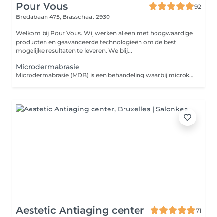
Pour Vous
92
Bredabaan 475,
Brasschaat 2930
Welkom bij Pour Vous. Wij werken alleen met hoogwaardige
producten en geavanceerde technologieën om de best
mogelijke resultaten te leveren. We blij...
Microdermabrasie
Microdermabrasie (MDB) is een behandeling waarbij microkristallen op de huid geprojecteerd worden. De kristallen schuren voorzichtig de bovenste huidlaag waarbij afgeschraapte huiddeeltjes gelijktijdig worden weggezogen.
Aestetic Antiaging center
71