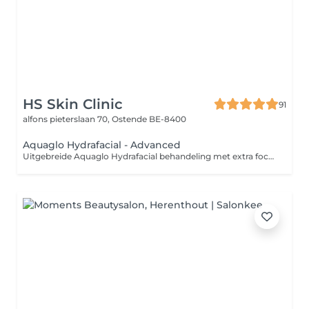
HS Skin Clinic
91
alfons pieterslaan 70,
Ostende BE-8400
Aquaglo Hydrafacial - Advanced
Uitgebreide Aquaglo Hydrafacial behandeling met extra focus op huidverbetering en intensive hydratatie. Deze behandeling biedt meer tijd en verfijning, afgestemd op de huidconditie en huiddoelen.