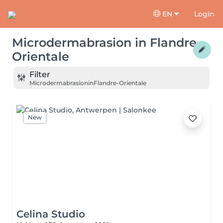
EN
Login
Microdermabrasion
in
Flandre-
Orientale
Filter
Microdermabrasion
in
Flandre-Orientale
New
Celina Studio