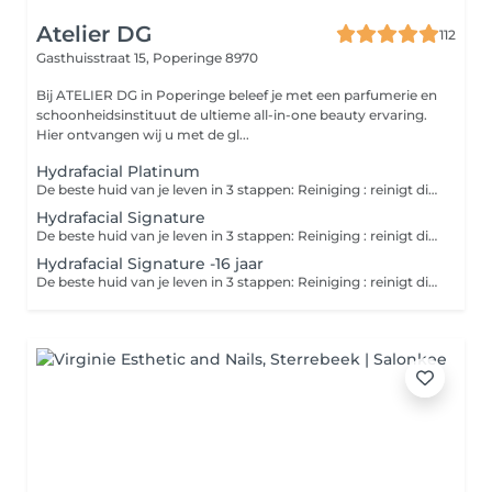
Atelier DG
112
Gasthuisstraat 15,
Poperinge 8970
Bij ATELIER DG in Poperinge beleef je met een parfumerie en
schoonheidsinstituut de ultieme all-in-one beauty ervaring.
Hier ontvangen wij u met de gl...
Hydrafacial Platinum
De beste huid van je leven in 3 stappen: Reiniging : reinigt diep met een milde peeling om een nieuwe huidlaag bloot te leggen. Extractie : verwijdert onzuiverheden uit de poriën met een pijnloze, zachte vacuüm. Hydrateer : Verzadigt het huidoppervlak met intense vocht inbrengende en voedende ingrediënten. Bij deze behandeling 'Platinum' is voorzien van lymfedrainage, peeling + booster + Led therapy Hydrafacial levert resultaten al bij 1 behandeling : Klinisch bewezen verbetering Fijne lijntjes, doffe en vermoeide huid, uitgedroogde huid, chronisch droge/beschadigde huid, verstopping en littekens na acnè, oneffen huidtextuur, roodheid, donkere vlekken en pigmentatie.
Hydrafacial Signature
De beste huid van je leven in 3 stappen: Reiniging : reinigt diep met een milde peeling om een nieuwe huidlaag bloot te leggen. Extractie : verwijdert onzuiverheden uit de poriën met een pijnloze, zachte vacuüm. Hydrateer : Verzadigt het huidoppervlak met intense vocht inbrengende en voedende ingrediënten. Hydrafacial levert resultaten al bij 1 behandeling : Klinisch bewezen verbetering Fijne lijntjes, doffe en vermoeide huid, uitgedroogde huid, chronisch droge/beschadigde huid, verstopping en littekens na acnè, oneffen huidtextuur, roodheid, donkere vlekken en pigmentatie. Opgelet : hierbij wordt geen Booster toegepast zoals bij de Platinum!!!
Hydrafacial Signature -16 jaar
De beste huid van je leven in 3 stappen: Reiniging : reinigt diep met een milde peeling om een nieuwe huidlaag bloot te leggen. Extractie : verwijdert onzuiverheden uit de poriën met een pijnloze, zachte vacuüm. Hydrateer : Verzadigt het huidoppervlak met intense vocht inbrengende en voedende ingrediënten. Hydrafacial levert resultaten al bij 1 behandeling : Klinisch bewezen verbetering Fijne lijntjes, doffe en vermoeide huid, uitgedroogde huid, chronisch droge/beschadigde huid, verstopping en littekens na acnè, oneffen huidtextuur, roodheid, donkere vlekken en pigmentatie.