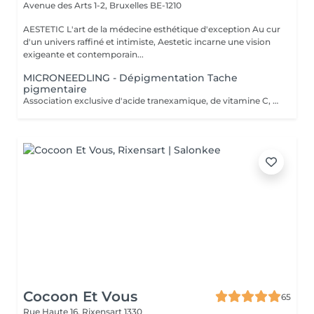
Avenue des Arts 1-2,
Bruxelles BE-1210
AESTETIC L'art de la médecine esthétique d'exception Au cur
d'un univers raffiné et intimiste, Aestetic incarne une vision
exigeante et contemporain...
MICRONEEDLING - Dépigmentation Tache
pigmentaire
Association exclusive d'acide tranexamique, de vitamine C, à l'effet illuminateur et antioxydant. Unifie le teint. Cette combinaison puissante de principes actifs permet d'améliorer l'apparence des imperfections pigmentaires cutanées.
Cocoon Et Vous
65
Rue Haute 16,
Rixensart 1330