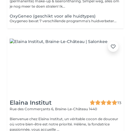
(permanente) make-up & laserontharing. Simpel weg, alles om
je nog meer te doen stralen! Ik...
OxyGeneo (geschikt voor alle huidtypes)
Oxygeneo bevat 7 verschillende programma's huidverbeterende behandelingen. Afhankelijk van de noden van jouw huid wordt een specifiek programma geselecteerd om zichtbaar huidverbeterende resultaten te behalen. Bij deze behandeling ontstaan door een trilling + door de combinatie van actieve producten, CO2 micro-belletjes. Dit zorgt voor een zuurstofverrijking in de huid. De huid wordt op intense wijze geëxfolieerd (microdermabrasie) met als gevolg een betere infusie van de aangepaste werkstoffen die gekozen werden voor jouw huid. Een egaal gelaat, mooie glow en intens fris gevoel met onmiddellijk zichtbaar resultaat. Een Oxygeneo Complete is de perfecte verzorging voor een vernieuwde frisse huid met een fantastische glow. Heb je niet veel tijd en wil je snel resultaat? Kies dan voor een Oxygeneo Easy Go behandeling (niet gezicht voor huiden met veel zwarte punten/onzuiverheden) Een kuur bestaat uit 6 behandelingen, telkens om de 2 weken. De 1ste en 4de behandeling zijn een Oxygeneo Complete, de overige behandelingen zijn Oxygeneo Easy Go. Een kuur inboeken kan enkel per telefoon of e-mail. Een optimaal resultaat vraagt de nodige verzorging van de huid met de door mij geadviseerde producten van in het salon. Een mooi en volledig resultaat bij een kuur is pas haalbaar als de klant thuis meewerkt en de huid met een dagelijkse skincare routine onderhoud wordt. Bij de laatse behandeling wordt er 10% verrekend op de volledige kuur. Daarnaast geniet je ook van 10% korting op het verplichte nazorgpakket voor thuis. Na afloop van de kuur wordt elke 8 weken een onderhoudsbehandeling aangeraden om het optimaal behaalde resultaat te behouden.
Elaina Institut
73
Rue des Commerçants 6,
Braine-Le-Château 1440
Bienvenue chez Elaïna Institut, un véritable cocon de douceur
où votre bien-être est notre priorité. Hélène, la fondatrice
passionnée, vous accueille ...