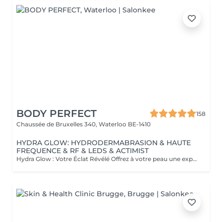
BODY PERFECT
158
Chaussée de Bruxelles 340,
Waterloo BE-1410
HYDRA GLOW: HYDRODERMABRASION & HAUTE
FREQUENCE & RF & LEDS & ACTIMIST
Hydra Glow : Votre Éclat Révélé Offrez à votre peau une expérience luxueuse et complète avec notre soin exclusif Hydra Glow. Ce traitement innovant combine les technologies les plus avancées pour un résultat spectaculaire, adapté à tous les types de peau. Hydra Glow comprend : * Hydrodermabrasion : Un nettoyage en profondeur et une exfoliation douce pour éliminer les cellules mortes, purifier les pores et préparer la peau à recevoir les bienfaits des soins suivants. * Haute fréquence : Une stimulation électrique douce pour améliorer la circulation sanguine, oxygéner la peau, et favoriser la pénétration des actifs tout en traitant les imperfections. * Radiofréquence : Une technique de pointe pour stimuler la production de collagène, raffermir la peau et atténuer les signes de l'âge, tout en redessinant les contours du visage. * Thérapie LED : Des lumières LED à spectre multiple pour cibler divers problèmes de peau, apaiser les inflammations, réduire les rougeurs, et revitaliser votre teint. * Actimist: Une pulvérisation hautement concentrés pour nettoyer tout en prolongeant les effets du soin. Hydra Glow est conçu pour ceux qui recherchent une solution complète pour une peau lumineuse, raffermie et profondément hydratée. Redécouvrez votre éclat naturel avec un soin qui marie technologie et efficacité pour des résultats visibles dès la première séance. Réservez dès maintenant votre séance Hydra Glow et laissez-vous séduire par l'alliance parfaite entre science et beauté.