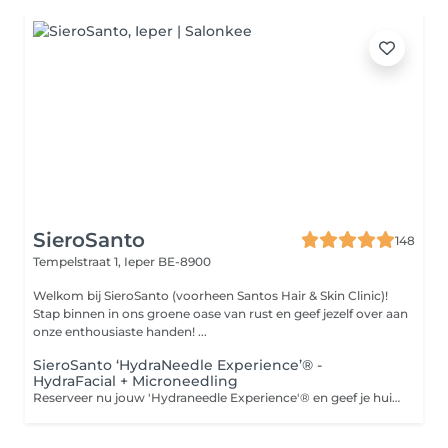
SieroSanto
148
Tempelstraat 1,
Ieper BE-8900
Welkom bij SieroSanto (voorheen Santos Hair & Skin Clinic)!
Stap binnen in ons groene oase van rust en geef jezelf over aan
onze enthousiaste handen! ...
SieroSanto ‘HydraNeedle Experience’® -
HydraFacial + Microneedling
Reserveer nu jouw 'Hydraneedle Experience'® en geef je huid de beste kans op huidverbetering en vernieuwing! Bij SieroSanto hebben we de krachten van HydraFacial en microneedling gebundeld in onze 'Hydraneedle Experience'®. Dit is niet zomaar een behandeling; dit is jouw kans om zowel directe huidverbetering als langetermijnvoordelen te ervaren. Wat je kunt verwachten wanneer je deze behandeling boekt: *Diepgaande reiniging, hydratatie en verbetering van de huid met de HydraFacial. *Verbeterde huidstructuur, verminderde littekens en verhoogde collageenproductie met microneedling. *Persoonlijke aandacht om ervoor te zorgen dat je de best mogelijke resultaten behaalt. Ontdek de kracht van de 'Hydraneedle Experience'® en geef je huid de beste kans op huidverbetering en vernieuwing. Je verdient alleen het allerbeste. Reserveer vandaag en geef je huid een nieuwe jeugdige uitstraling.