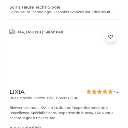
Soins Haute Technologie
Soins Haute Technologie Des soins avancés pour des résultats visibles et durables. - Microdermabrasion + Ultrasons (60min) Exfolie, lisse et booste le renouvellement cellulaire pour un teint éclatant. - Microdermabrasion + Ultrasons (20 min) Soin express pour entretenir la peau entre deux séances ou en cure.
LIXIA
194
Rue François Dorzée 93/01,
Boussu 7300
Bienvenue chez LIXIA, un institut où l'expertise rencontre
l'excellence. Spécialisé dans l'expertise de la peau, LIXIA vous
accompagne à travers une ...
Hydra sensitive