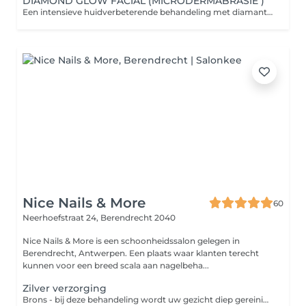
DIAMOND GLOW FACIAL (MICRODERMABRASIE )
Een intensieve huidverbeterende behandeling met diamant-microdermabrasie. We verwijderen dode huidcellen en verfijnen de huidstructuur zodat de werkstoffen dieper kunnen inwerken. Daarna volgt een aangepast EGF-masker dat de huid herstelt en vernieuwt. De behandeling wordt afgewerkt met een ontspannende massage met ice globes voor een frisse, stralende glow. Ideaal voor fijne lijntjes, pigmentatie, litekentjes of doffe huid, geeft de huid een boost en verzacht de porien. boek dit maandelijks in om de 4-6 weken en je huid blijft optimaal. Belangrijke voorzorgsmaatregelen voor microdermabrasie: Houd voorafgaand aan de behandeling rekening met de volgende instructies voor een veilige behandeling en het beste resultaat: Geen zon of zonnebank: Vermijd direct zonlicht en de zonnebank gedurende 1 week vóór de behandeling Stop actieve ingrediënten: Stop 1 week vooraf met het gebruik van retinol (vitamine A), AHA/BHA (fruitzuren) en glycolzuur. Niet harsen of epileren: Hars, wax of epileer de huid in het te behandelen gebied niet in de week vóór de afspraak. Geen intensieve behandelingen: Onderga in de 2 weken vooraf geen andere intensieve peelingen, laserbehandelingen of microneedling. Geen zelfbruiner: Gebruik minimaal 1 week vooraf geen zelfbruinende crèmes of sprays op het gezicht. Scheer voorzichtig: Heren mogen zich op de dag zelf scheren, maar doe dit voorzichtig om wondjes te voorkomen. Meld medicatie of koortslip: Informeer de specialist als je antibiotica gebruikt, zwanger bent of last hebt van een actieve koortslip.
Nice Nails & More
60
Neerhoefstraat 24,
Berendrecht 2040
Nice Nails & More is een schoonheidssalon gelegen in
Berendrecht, Antwerpen. Een plaats waar klanten terecht
kunnen voor een breed scala aan nagelbeha...
Zilver verzorging
Brons - bij deze behandeling wordt uw gezicht diep gereinigd en er wordt ook een hydrodermabrasie gedaan. Zilver - bij deze behandeling wordt uw gezicht diep gereinigd door de hydrodermabrasie en de microdermabrasie.