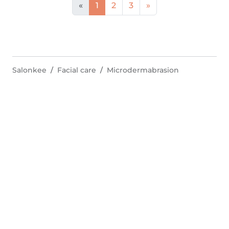
«
1
2
3
»
Salonkee
Facial care
Microdermabrasion