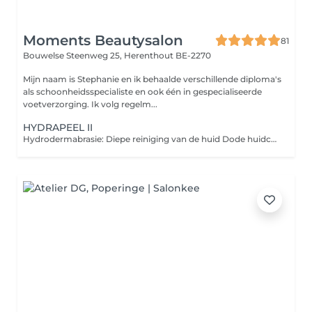
Moments Beautysalon
81
Bouwelse Steenweg 25,
Herenthout BE-2270
Mijn naam is Stephanie en ik behaalde verschillende diploma's
als schoonheidsspecialiste en ook één in gespecialiseerde
voetverzorging. Ik volg regelm...
HYDRAPEEL II
Hydrodermabrasie: Diepe reiniging van de huid Dode huidcellen, talg en zwarte puntjes worden opgezogen, terwijl er tegelijkertijd hydraterende lotions worden ingesluisd.