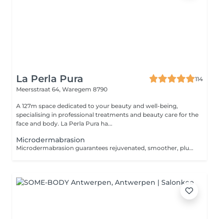
La Perla Pura
114
Meersstraat 64,
Waregem 8790
A 127m space dedicated to your beauty and well-being,
specialising in professional treatments and beauty care for the
face and body. La Perla Pura ha...
Microdermabrasion
Microdermabrasion guarantees rejuvenated, smoother, plumper skin. By peeling away the superficial layer of the epidermis, microdermabrasion eliminates dead cells and impurities deposited on your skin. To do this, we use a device that emits micro-crystals over the entire surface of your skin. This action stimulates the production of collagen and elastin (guaranteeing the quality of your skin). The results are clear: the skin is soft, the texture is refined, the complexion is radiant, and wrinkles and pigmentation spots are reduced. ADVANTAGES OF MICRODERMABRASION WITH DIAMOND TIPS This non-invasive treatment has several effects: Improves the appearance, luminosity and tone of the skin. Stimulates cell regeneration by encouraging the production of collagen and elastin. Eliminates acne scars and pimples. Improves skin elasticity, making wrinkles less visible. Reduces sun damage. Reduces pore size. WHO IS IT FOR? This treatment is suitable for people with acne, enlarged pores, pimples (without inflammation) or oily skin in general. It is also suitable for people who have spots on their skin due to ageing or overexposure to the sun. However, this treatment should not be applied to areas with inflammation, cuts or wounds, birthmarks, infected areas, melanomas or