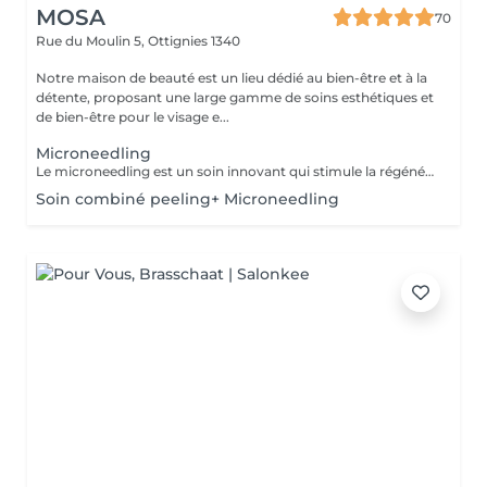
MOSA
70
Rue du Moulin 5,
Ottignies 1340
Notre maison de beauté est un lieu dédié au bien-être et à la
détente, proposant une large gamme de soins esthétiques et
de bien-être pour le visage e...
Microneedling
Le microneedling est un soin innovant qui stimule la régénération naturelle de la peau grâce à de micro-perforations superficielles réalisées à l'aide d'un appareil spécialisé. Cette technique favorise la production de collagène et d'élastine, essentiels pour une peau plus ferme et lisse. Adapté à tous les types de peau, le microneedling permet de réduire visiblement les rides, les cicatrices d'acné, les pores dilatés et les irrégularités du teint. Le soin procure également une meilleure absorption des actifs utilisés, optimisant l'hydratation et l'éclat de la peau. Résultat : une peau repulpée, revitalisée et visiblement rajeunie, avec un teint uniforme et lumineux.
Soin combiné peeling+ Microneedling