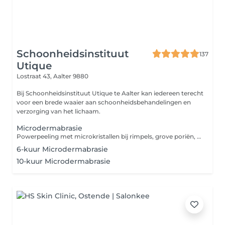
Schoonheidsinstituut
137
Utique
Lostraat 43,
Aalter 9880
Bij Schoonheidsinstituut Utique te Aalter kan iedereen terecht
voor een brede waaier aan schoonheidsbehandelingen en
verzorging van het lichaam.
Microdermabrasie
Powerpeeling met microkristallen bij rimpels, grove poriën, een onzuivere huid en pigmentvlekken. Na de behandeling van de Microdermabrasie ziet de huid er mooi roze uit, zacht, zichtbaar fijner, egaler, verwijde poriën zijn minder zichtbaar, pigmentvlekken en rimpels vervagen. GESCHIKT VOOR: - Huid met grove poriën en littekens (na genezing van acné) - Huid met rimpels, verlies aan spankracht - Oppervlakkige hyperpigmentatie - Rokershuid - Onzuivere huid, acné met comedonen - Vale huid
6-kuur Microdermabrasie
10-kuur Microdermabrasie