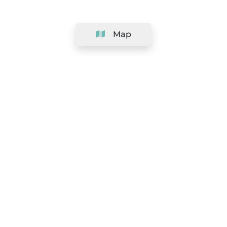
Map
Company
Support
Team
&
Careers
Information for salons
Legal
Exercise withdrawal right
Terms and conditions