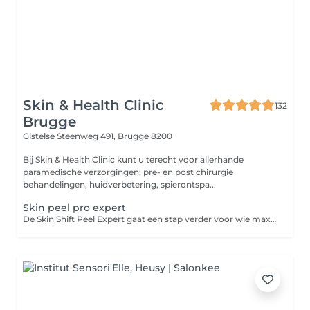
Skin & Health Clinic
132
Brugge
Gistelse Steenweg 491,
Brugge 8200
Bij Skin & Health Clinic kunt u terecht voor allerhande
paramedische verzorgingen; pre- en post chirurgie
behandelingen, huidverbetering, spierontspa...
Skin peel pro expert
De Skin Shift Peel Expert gaat een stap verder voor wie maximale huidverbetering wil. Naast de krachtige mix van zuren en enzymen combineren we deze behandeling met Dermopeel of Mesotherapie om nog dieper in de huid te werken. Zo verwijderen we niet alleen doffe huidcellen, maar stimuleren we ook intensief de collageenaanmaak en huidvernieuwing. Ideaal bij hardnekkige pigmentatie, diepere lijntjes, grove poriën of een ongelijkmatige huidstructuur. Kom je wekelijks langs met een abonnement, dan geniet je bovendien van 10% korting op elke sessie. Het resultaat is een zichtbaar stevigere, gladdere en stralende huid met een langdurig frisse uitstraling.