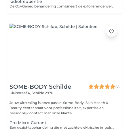
radiofrequentie
De OxyGeneo behandeling combineert de exfoliërende werking van een microdermabrasie, fruitzuurpeeling en zuurstoftherapie van binnenuit. Allemaal in één behandeling. De OxyGeneo behandelingen zijn geschikt voor alle huidtypes, huiskleuren en gevoelige huid. Reiniging van de huid - epilatie - Oxygeneo met primergel en oxypod aangepast aan je huidtype - onzuiverheden verwijderen -serum inwerken met ultrasoon - Tripollar Radiofrequentie ( versteviging van de huid) - en afsluiten met een massage -Detox -Hydratation -Illuminate -Balance -Revive 120€. -Glam en Retouch 135€
SOME-BODY Schilde
65
Kluisdreef 4,
Schilde 2970
Jouw uitstraling is onze passie! Some-Body, Skin Health &
Beauty center staat voor professionaliteit, expertise en
persoonlijk contact met onze klante...
Pro Micro-Currant
Een gezichtsbehandeling die met zachte elektrische impulsen de gelkaatsspieren stimuleert, de huid lift en contouren zichtbaar verbetert.