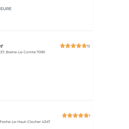
IEURE
er
12
137,
Braine-Le-Comte 7090
1
Fexhe-Le-Haut-Clocher 4347