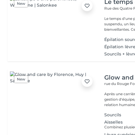
Le temps 
New
Rue des Quatre 
Le temps d'une 
suspendu, un lie
bienveillantes. C
Épilation sourc
Épilation lèvr
Sourcils + lèv
Glow and 
New
rue du Rouge Fo
Après une carrièr
gestion d'équipe,
relation humaine.
Sourcils
Aisselles
Lèvre supérie