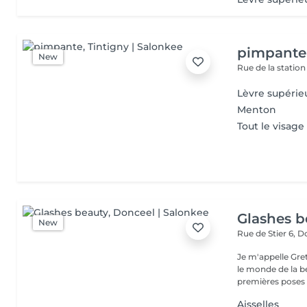
pimpante
New
Rue de la station
Lèvre supérie
Menton
Tout le visage
Glashes b
New
Rue de Stier 6,
Do
Je m'appelle Greta, fo
le monde de la b
premières poses d
Aisselles