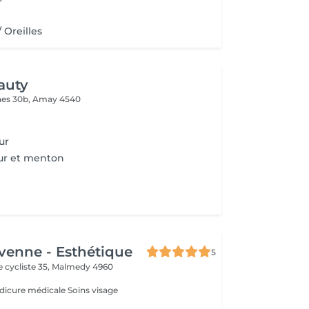
/ Oreilles
auty
es 30b,
Amay 4540
ur
ur et menton
venne - Esthétique
5
cycliste 35,
Malmedy 4960
Esthéticienne Pédicure médicale Soins visage