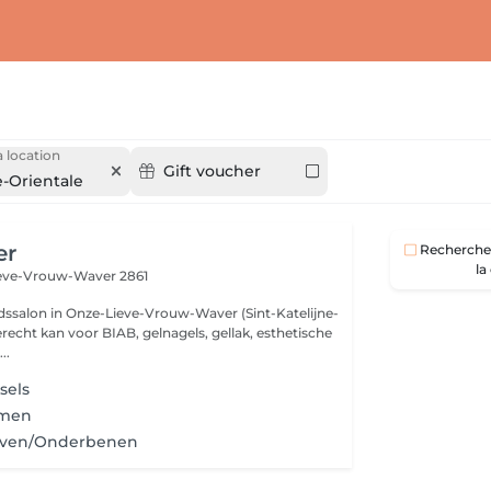
 location
Gift voucher
e-Orientale
er
Recherche 
la
eve-Vrouw-Waver 2861
ssalon in Onze-Lieve-Vrouw-Waver (Sint-Katelijne-
recht kan voor BIAB, gelnagels, gellak, esthetische
..
sels
rmen
oven/Onderbenen