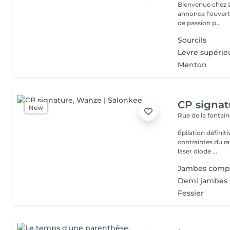
Bienvenue chez L-Care C'est avec beaucoup d'é
annonce l'ouverture de 
de passion p...
Sourcils
Lèvre supérie
Menton
CP signat
New
Rue de la fontain
Épilation définit
contraintes du ra
laser diode ...
Jambes comp
Demi jambes
Fessier