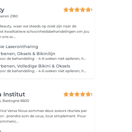
ty
1
keren 2180
eauty, waar we steeds op zoek zijn naar de
st kwalitatieve schoonheidsbehandelingen om jou
laten stralen! In ons sc...
sie Laserontharing
benen, Oksels & Bikinilijn
Prijs per sessie. Voor de behandeling: - 4-6 weken niet epileren, harsen of uittrekken - 24-48u voor de behandeling de zone scheren - Gebruik geen zelfbruiner net voor de behandeling - Huid mag niet bruiner zijn dan de haartjes Na de behandeling: - 2 weken niet zonnen of zonnebanken met de behandelde zone zonder SPF 50 of 30
benen, Volledige Bikini & Oksels
Prijs per sessie. Voor de behandeling: - 4-6 weken niet epileren, harsen of uittrekken - 24-48u voor de behandeling de zone scheren - Gebruik geen zelfbruiner net voor de behandeling - Huid mag niet bruiner zijn dan de haartjes Na de behandeling: - 2 weken niet zonnen of zonnebanken met de behandelde zone zonder SPF 50 of 30
 Institut
1
6,
Bastogne 6600
deux soeurs réunies par
n : prendre soin de vous, tout simplement. Pour
 commenc...
e