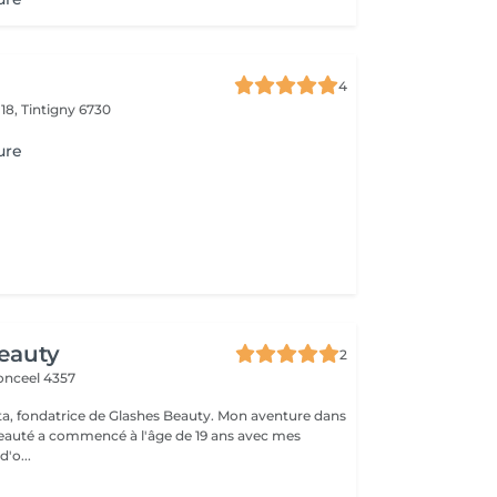
4
 18,
Tintigny 6730
ure
eauty
2
nceel 4357
ndatrice de Glashes Beauty. Mon aventure dans
eauté a commencé à l'âge de 19 ans avec mes
'o...