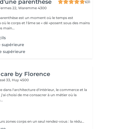
d'une parenthèse
631
Fermes 22,
Waremme 4300
parenthèse est un moment où le temps est
u où le corps et l'âme se « dé »posent sous des mains
es main...
ils
e supérieure
re supérieure
care by Florence
ssé 33,
Huy 4500
e dans l'architecture d'intérieur, le commerce et la
 j'ai choisi de me consacrer à un métier où la
..
Combinez plusieurs zones corps en un seul rendez-vous : la réduction s'applique sur le total cumulé des zones choisies. 2 zones - 5 % 3 zones et plus -10 %
ure