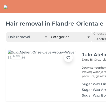
Hair removal
in
Flandre-Orientale
Choose a
Hair removal
Categories
Flandr
Julo Ateli
New
Dorp 16,
Onze-Li
Jouw schoonheid
Waver) waar je te
pedicure, gelaats.
Sugar Wax Ok
Sugar Wax A
Sugar Wax B