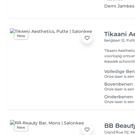
Demi Jambes
Tikaani A
New
berglaan 12,
Putt
Tikaani Aesthetics Nieuwe locatie wordt nog bekend gem
voorlopig ontvang ik jullie te
klassiek schoonhe
Volledige Be
Bovenbenen
Onderbenen
BB Beaut
New
Grand'Rue 112,
M