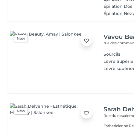
Épilation Dos
Épilation Nez 
Vavou Be
New
rue des commun
Sourcils
Lèvre Supérie
Lèvre supérie
Sarah Del
New
Rue du deuxième 