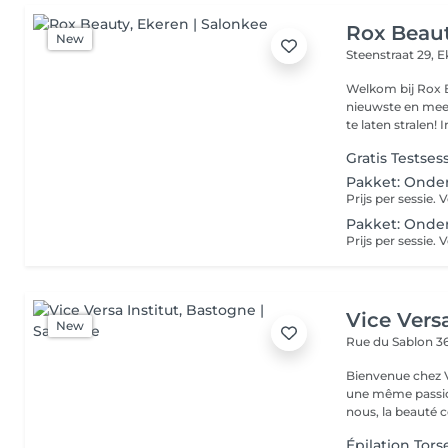
Rox Beau
New
Steenstraat 29,
E
Welkom bij Rox B
nieuwste en mee
te 
Gratis Testses
Pakket: Onder
Pakket: Onder
Vice Versa
New
Rue du Sablon 3
Bienvenue chez Vice Versa Nous sommes 
une même passio
nous, la beauté
Épilation Tors