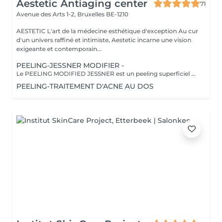
Aestetic Antiaging center
71
Avenue des Arts 1-2,
Bruxelles BE-1210
AESTETIC L'art de la médecine esthétique d'exception Au cur
d'un univers raffiné et intimiste, Aestetic incarne une vision
exigeante et contemporain...
PEELING-JESSNER MODIFIER -
Le PEELING MODIFIED JESSNER est un peeling superficiel à usage professionnel, contenant de l'Acide Salicylique (14 %), de l'acide lactique (14 %) et de l'Acide Citrique (8 %). Ce peeling à large spectre corrige les rides, les ridules, la texture irrégulière, les pores dilatés, l'hyperpigmentation et l'acné causées par les changements hormonaux. L'Acide Salicylique purifie les pores et réduit l'inflammation, tandis que l'Acide Lactique hydrate et produit des effets anti-âge. L'acide citrique, aux propriétés antioxydantes, renforce la peau et augmente la teneur en glycosaminoglycanes. INDICATIONS Tous les types de peaux qui tolèrent les peelings superficiels et qui sont sujettes aux : Rides d'expression et rides superficielles Photovieillissement léger à modéré Relâchement cutané Pores dilatés Troubles pigmentaires : Lentigines, éphélides, mélasma Convient aux peaux à tendance acnéique, associées à la ménopause ou d'origine hormonale CARACTÉRISTIQUES Peeling à large spectre Anti-âge INGRÉDIENTS ACTIFS ACIDE SALICYLIQUE, ACIDE LACTIQUE, ACIDE CITRIQUE
PEELING-TRAITEMENT D'ACNE AU DOS