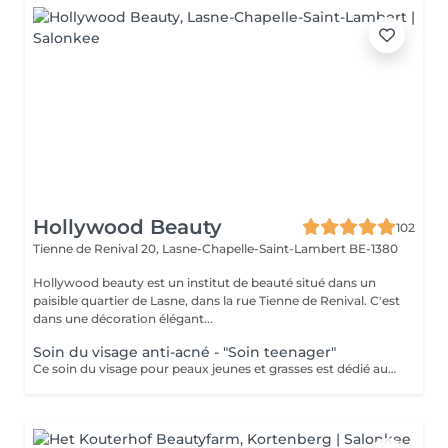
Hollywood Beauty
102
Tienne de Renival 20,
Lasne-Chapelle-Saint-Lambert BE-1380
Hollywood beauty est un institut de beauté situé dans un
paisible quartier de Lasne, dans la rue Tienne de Renival. C'est
dans une décoration élégant...
Soin du visage anti-acné - "Soin teenager"
Ce soin du visage pour peaux jeunes et grasses est dédié aux peaux à tendance acnéique. Pendant ce soin, la peau est lissée, les pores sont resserrés et la production de sébum est régulée. Les brillances, les points noirs et les traces d'acné disparaissent. Le teint redevient éclatant de pureté !