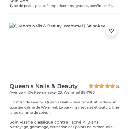
Soin Ado
Type de peau : peaux à imperfections, grasses, acnéiques Étapes du soin : Nettoyant Gommage vapozone Extraction des comédons Sérum Masque Crème
Queen's Nails & Beauty
62
Avenue H. De Keersmaeker 23,
Wemmel BE-1780
L'institut de beauté "Queen's Nails & Beauty" est situé dans un
quartier calme de Wemmel. Le parking y est aisé et gratuit. Une
large gamme de soins ...
Soin visage classique contre l'acné < 18 ans
Nettoyage, gommage, extraction des points noirs manuellement, masque, sérum et crème adaptés aux peaux acnéïques. Aucune machine n'est utilisée durant ce soin. Pour les moins de 18 ans.