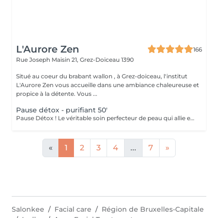
L'Aurore Zen
166
Rue Joseph Maisin 21,
Grez-Doiceau 1390
Situé au coeur du brabant wallon , à Grez-doiceau, l'institut
L'Aurore Zen vous accueille dans une ambiance chaleureuse et
propice à la détente. Vous ...
Pause détox - purifiant 50'
Pause Détox ! Le véritable soin perfecteur de peau qui allie efficacité et technicité pour retrouver une peau débarrassée de ses toxines, matifiée et éclatante ! Grâce à Oxalia ® je vous propose un nouveau programme de soin visage détoxifiant, basé sur une gamme de produits aux propriétés régulatrices et purifiantes, et sur une technique qui a fait ses preuves : le drainage lymphatique esthétique manuel ! Au programme de cette offre : De nouvelles formules et un nouveau parfum pour 3 produits de notre gamme Epure Bambou Un nouveau concentré d'hydrolats et son mini-diffuseur portable pour des instants de détente immédiatement rafraîchissants et délassants Un tout nouveau protocole de soin détox incluant des techniques de drainage lymphatique esthétique manuel BIENFAITS DU SOIN PAUSE DÉTOX - Régule l'excès de sébum - Resserre les pores - Libère le visage de ses toxines pour un teint éclatant - Réduit l'apparition des imperfections - Apporte une sensation de bien-être et soulage les tensions
«
1
2
3
4
...
7
»
Salonkee
Facial care
Région de Bruxelles-Capitale