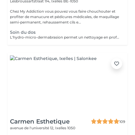
Lesbroussartstraat 114,
Ixelles BE-1050
Chez My Addiction vous pouvez vous faire chouchouter et
profiter de manucure et pédicures médicales, de maquillage
semi-permanent, rehaussement cils e...
Soin du dos
L'hydro-micro-dermabrasion permet un nettoyage en profondeur de la peau. C'est un système d'aspiration à base de micro-bulles qui permet : - Une exfoliation et extraction des impuretés - Une purification en profondeur des pores - Une hydratation et revitalisation de la peau Pour optimiser les résultats, une cure de 6 séances est recommandée chaque 3 semaines PROTOCOLE : - gommage vapeur au savon noir - Hydra-peel 2.0 SYSTEM - Ampoule pureté + masque argile - rituel d'hydratation ( sérum + crème )
Carmen Esthetique
109
avenue de l'université 12,
Ixelles 1050