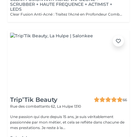
SCRUBBER + HAUTE FREQUENCE + ACTIMIST +
LEDS
Clear Fusion Anti-Acné : Traitez l'Acné en Profondeur Combattez l'acné efficacement avec notre soin Clear Fusion Anti-Acné. Ce traitement est spécialement conçu pour traiter les peaux sujettes aux imperfections, en utilisant des technologies avancées pour réduire l'inflammation, éliminer les bactéries responsables de l'acné, et purifier la peau en profondeur. Clear Fusion Anti-Acné comprend : Vapozone : Une diffusion de vapeur chaude pour ouvrir les pores et faciliter l'extraction des impuretés et du sébum accumulé. Scrubber : Une exfoliation ultrasonique pour éliminer les cellules mortes, désincruster les pores et améliorer la texture de la peau. Haute fréquence : Une stimulation douce qui utilise des ondes électriques pour détruire les bactéries responsables de l'acné, réduire les inflammations et accélérer la guérison des imperfections. Actimist : Une pulvérisation apaisante et antibactérienne pour calmer les irritations, hydrater la peau et favoriser la régénération cellulaire. Thérapie LED : Une lumière bleue spécialement utilisée pour cibler les bactéries de l'acné, réduire les rougeurs et prévenir les futures éruptions. Clear Fusion Anti-Acné est le soin idéal pour les peaux acnéiques, offrant une approche complète pour traiter les imperfections tout en respectant l'équilibre naturel de la peau. Réservez votre séance Clear Fusion Anti-Acné dès maintenant et retrouvez une peau plus nette, plus saine et sans imperfections.
Trip’Tik Beauty
66
Rue des combattants 62,
La Hulpe 1310
Une passion qui dure depuis 15 ans, je suis véritablement
passionnée par mon métier, et cela se reflète dans chacune de
mes prestations. Je reste à la...