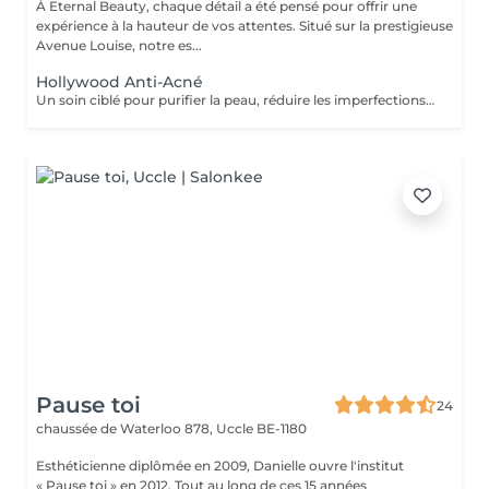
À Eternal Beauty, chaque détail a été pensé pour offrir une
expérience à la hauteur de vos attentes. Situé sur la prestigieuse
Avenue Louise, notre es...
Hollywood Anti-Acné
Un soin ciblé pour purifier la peau, réduire les imperfections et réguler le sébum dès la première séance. Cible: Adolescents et adultes avec acné légère à modérée, excès de sébum, comédons Résultat : une peau plus nette, moins de boutons, un grain affiné."
Pause toi
24
chaussée de Waterloo 878,
Uccle BE-1180
Esthéticienne diplômée en 2009, Danielle ouvre l'institut
« Pause toi » en 2012. Tout au long de ces 15 années