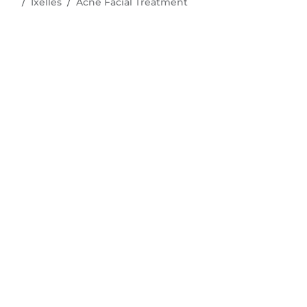
Ixelles
Acne Facial Treatment