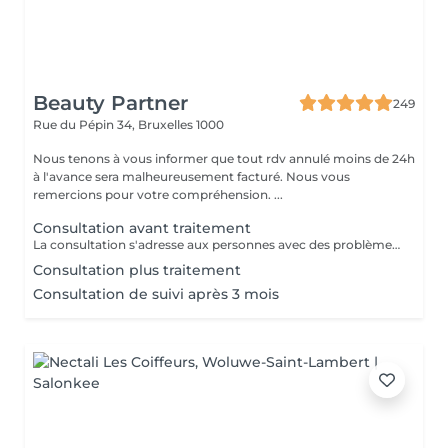
Beauty Partner
249
Rue du Pépin 34,
Bruxelles 1000
Nous tenons à vous informer que tout rdv annulé moins de 24h
à l'avance sera malheureusement facturé. Nous vous
remercions pour votre compréhension. ...
Consultation avant traitement
La consultation s'adresse aux personnes avec des problèmes de peau tels que: acnée inflammatoire, acnée rétentionnelle, et tout autre forme d'acnée, mais également la couperose, rosacée. Cette consultation est menée par Deborah, qui est un cosmétologue spécialisée dans le domaine. Elle s'est formée auprès de médecin, dermatologue, diététicienne ainsi qu'autres cosmétologues. La consultation est obligatoire pour toutes personnes qui vient pour la première fois consulter Deborah. En effet, l'acnée est une maladie et peut avoir diverses origines. Dès lors, il est indispensable d'avoir une approche holistique (prendre le tout en considération) afin de pouvoir réellement la traiter. Faute de quoi, l'acné reviendra.
Consultation plus traitement
Consultation de suivi après 3 mois