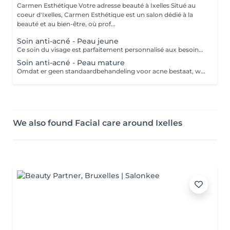
Carmen Esthétique Votre adresse beauté à Ixelles Situé au
coeur d'Ixelles, Carmen Esthétique est un salon dédié à la
beauté et au bien-être, où prof...
Soin anti-acné - Peau jeune
Ce soin du visage est parfaitement personnalisé aux besoins de votre peau. Ce soin hydratant nettoie votre peau, atténue vos rides et illumine votre teint. Ce soin est particulièrement recommandé si vous souhaitez régénérer votre peau, lui donner un coup d'éclat et la nourrir en profondeur.
Soin anti-acné - Peau mature
Omdat er geen standaardbehandeling voor acne bestaat, wordt de behandeling altijd aangepast naar de behoeften van jouw huid met het doel de mee-eters en ontstekingen te verminderen. Deze behandeling bestaat uit: - Oppervlakkige reiniging - Dieptereiniging - Onzuiverheden verwijderen - Masker - Verzorgende crème
We also found Facial care around Ixelles