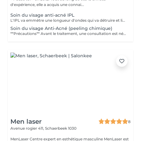
d'expérience, elle a acquis une connai...
Soin du visage anti-acné IPL
L'IPL va emmètre une longueur d'ondes qui va détruire et limiter les bactéries qui sont en partie responsables de l'acné, régulariser la circulation du sang, régénérer la peau et lutter contre l'inflammation. L'efficacité de l'IPL est assez impressionnante dès la première séance. La peau retrouve son calme, l'inflammation descend et les boutons se cicatrisent. Quatre à six traitements sont en général nécessaires pour obtenir un bon résultat. Certaines personnes auront besoin de traitements additionnels pour obtenir ce même résultat. La fréquence des visites se fait aux 2 à 3 semaines.
Soin du visage Anti-Acné (peeling chimique)
**Précautions** Avant le traitement, une consultation est nécessaire pour évaluer la peau et déterminer si le peeling est adapté.
Men laser
8
Avenue rogier 411,
Schaerbeek 1030
MenLaser Centre expert en esthétique masculine MenLaser est