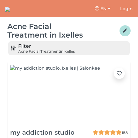
EN
Login
Acne Facial
Treatment
in
Ixelles
Filter
Acne Facial Treatment
in
Ixelles
my addiction studio
188