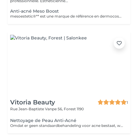
professionnelle. Esthéticienne...
Anti-acné Meso Boost
mesoestetic®** est une marque de référence en dermocosmétique et médecine esthétique, fondée sur la recherche scientifique et l'innovation. Elle propose des solutions professionnelles ciblées pour le traitement de l'hyperpigmentation, de l'anti-âge, de l'acné et de la qualité globale de la peau, avec des protocoles sûrs, performants et personnalisés.
Vitoria Beauty
1
Rue Jean-Baptiste Vanpe 56,
Forest 1190
Nettoyage de Peau Anti-Acné
Omdat er geen standaardbehandeling voor acne bestaat, wordt de behandeling altijd aangepast naar de behoeften van jouw huid met het doel de mee-eters en ontstekingen te verminderen. Deze behandeling bestaat uit: - Oppervlakkige reiniging - Dieptereiniging - Onzuiverheden verwijderen - Masker - Verzorgende crème