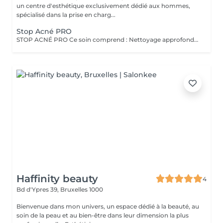
un centre d'esthétique exclusivement dédié aux hommes,
spécialisé dans la prise en charg...
Stop Acné PRO
STOP ACNÉ PRO Ce soin comprend : Nettoyage approfondi du visage Traitement intensif des imperfections et des pores Ce soin est destiné aux acnés plus persistantes, aux pores dilatés et aux peaux très encombrées. Résultats : diminution visible des imperfections pores plus nets peau plus équilibrée Recommandé en cure pour des résultats durables.
Haffinity beauty
4
Bd d'Ypres 39,
Bruxelles 1000
Bienvenue dans mon univers, un espace dédié à la beauté, au
soin de la peau et au bien-être dans leur dimension la plus