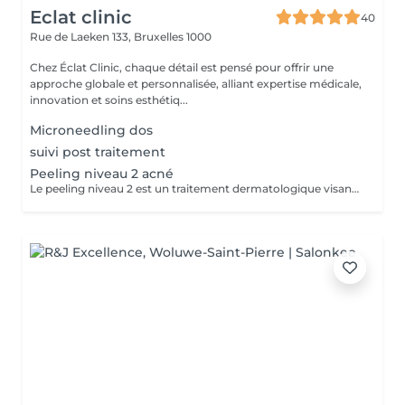
Eclat clinic
40
Rue de Laeken 133,
Bruxelles 1000
Chez Éclat Clinic, chaque détail est pensé pour offrir une
approche globale et personnalisée, alliant expertise médicale,
innovation et soins esthétiq...
Microneedling dos
suivi post traitement
Peeling niveau 2 acné
Le peeling niveau 2 est un traitement dermatologique visant à améliorer les peaux à tendance acnéique et à réguler les imperfections. Grâce à l'action d'acides spécifiques, ce peeling agit en exfoliant les couches superficielles de la peau, en régulant la production de sébum et en favorisant le renouvellement cellulaire. Il permet ainsi de désobstruer les pores, d'assainir la peau et d'améliorer progressivement sa texture. Contrairement aux peelings superficiels, ce peeling agit plus intensément sur les imperfections et contribue à améliorer l'aspect global des peaux sujettes à l'acné. Il est indiqué pour : - Traiter l'acné active - Réguler l'excès de sébum - Désobstruer les pores - Atténuer les marques post-acné - Améliorer la texture et l'éclat de la peau Les résultats apparaissent progressivement avec une peau plus nette, plus lisse et un teint plus uniforme. IMPORTANT: Avant de débuter tout traitement, une consultation préliminaire est indispensable. Cette étape fondamentale permet d'évaluer précisément votre type de peau, vos antécédents médicaux et vos objectifs spécifiques. Elle garantit un diagnostic personnalisé et la création d'un plan de traitement adapté pour obtenir des résultats optimaux en toute sécurité. La consultation comprend : - Une analyse approfondie de votre peau grâce à notre technologie avancée. - Un questionnaire médical détaillé pour assurer la sécurité et l'efficacité des traitements. - Une discussion ciblée pour comprendre vos attentes et définir vos objectifs esthétiques. - Des recommandations personnalisées accompagnées d'explications détaillées sur le déroulement des traitements. - Un devis clair et un plan de traitement sur mesure, conçu pour répondre à vos besoins spécifiques. - Une routine de soin sur mesure élaborée en fonction de vos besoins.