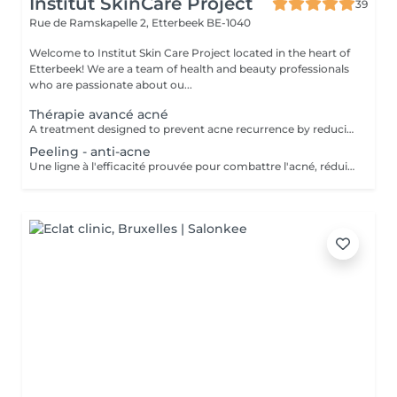
Institut SkinCare Project
39
Rue de Ramskapelle 2,
Etterbeek BE-1040
Welcome to Institut Skin Care Project located in the heart of
Etterbeek! We are a team of health and beauty professionals
who are passionate about ou...
Thérapie avancé acné
A treatment designed to prevent acne recurrence by reducing the activity of the sebaceous glands and killing acne germs. It is a photosensitiser, suitable for multiple uses. It is a product based on methylaminolevulinate HCl, which acts and is activated by the power of red phototherapy. It can treat moderate to severe acne, actinic keratosis, rosacea and other skin blemishes. This treatment can be combined with plasma jet and microneedling.
Peeling - anti-acne
Une ligne à l'efficacité prouvée pour combattre l'acné, réduire l'inflammation, éliminer les excès de sébum et surtout pour purifier la peau.