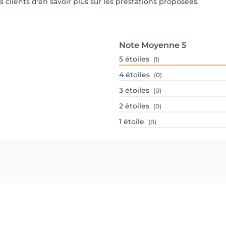
s clients d'en savoir plus sur les prestations proposées.
Note Moyenne
5
5
étoiles
(1)
4
étoiles
(0)
3
étoiles
(0)
2
étoiles
(0)
1
étoile
(0)