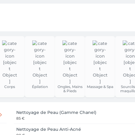
evant l’institut (⚠️ attention, elles sont payantes).

 trams et aux bus 54 et 82 qui s’arrêtent à proximité.

t en espèces.

n moment de détente unique ! Nous avons hâte de vous accueil
Corps
Épilation
Ongles, Mains
Massage & Spa
Sourcils
& Pieds
maquill
Nettoyage de Peau (Gamme Chanel)
85 €
Nettoyage de Peau Anti-Acné