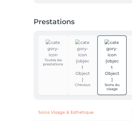
Des places de parking sont disponibles juste d
🚋🚌 Transports en commun :

Prestations
L’institut est facilement accessible grâce aux
💳 Moyens de paiement :

Nous acceptons les paiements par QR code e
✨ Venez découvrir nos soins et profitez d’u
Toutes les
prestations
Cheveux
Soins du
visage
Soins Visage & Esthétique