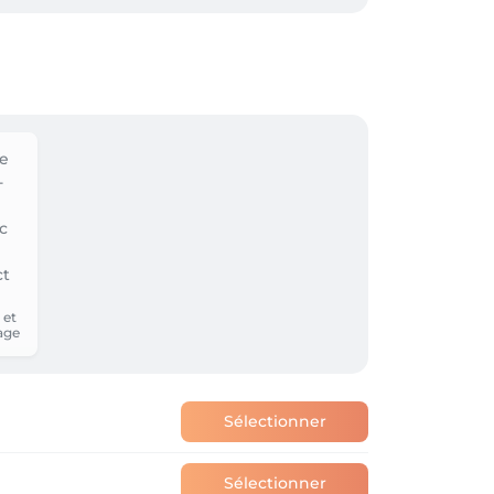
lir. ✨
 et
age
Sélectionner
Sélectionner