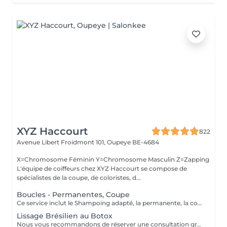
XYZ Haccourt
822
Avenue Libert Froidmont 101,
Oupeye BE-4684
X=Chromosome Féminin Y=Chromosome Masculin Z=Zapping
L'équipe de coiffeurs chez XYZ Haccourt se compose de
spécialistes de la coupe, de coloristes, d...
Boucles - Permanentes, Coupe
Ce service inclut le Shampoing adapté, la permanente, la coupe, le séchage adapté. Un supplément pour des soins pré, ou post permanente peuvent être additionnés en fonction du résultat souhaité et de l'état des cheveux. CHEVEUX LONGS = à partir de l'épaule.
Lissage Brésilien au Botox
Nous vous recommandons de réserver une consultation gratuite avant de réserver votre lissage personnalisé. Ce service n'inclut pas le kit d'entretien à domicile (55€) qui est indispensable pour garantir le résultat durable de 3 à 8 mois en fonction de la porosité des cheveux et de l'entretien à domicile. Le lissage Brésilien au BOTOX convient à tous les types de cheveux, les lissages sont enrichis d'ingrédients naturels ( Huile d'Inca, de coco, protéine de Quiona, cellules souches de pommes Suisses,..), ne contient pas de formol, ni Phénol, ni d'acide glyoxylique. Il convient aux femmes enceintes, et aux enfants, et n'est pas testé sur les animaux. Durée de 2H30 à 4H00