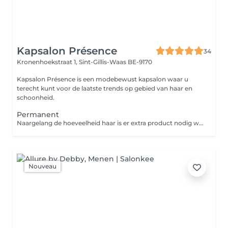
Kapsalon Présence
34
Kronenhoekstraat 1,
Sint-Gillis-Waas BE-9170
Kapsalon Présence is een modebewust kapsalon waar u
terecht kunt voor de laatste trends op gebied van haar en
schoonheid.
Permanent
Naargelang de hoeveelheid haar is er extra product nodig waarvoor een supplement wordt aangerekend van 6 euro per dosis. Wanneer u online kleuren boekt, kan u automatisch de bijkomende service bijboeken. Prijs wassen inbegrepen (shampoo en conditioner) - extra verzorgend masker = 6 euro Wenst de Natuurlijke SO PURE lijn te gebruiken, dan komt er een supplement van 5 euro bij. I
Nouveau