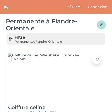
FR
Connexion
Permanente
à
Flandre-
Orientale
Filtre
Permanente
à
Flandre-Orientale
Nouveau
Coiffure celine