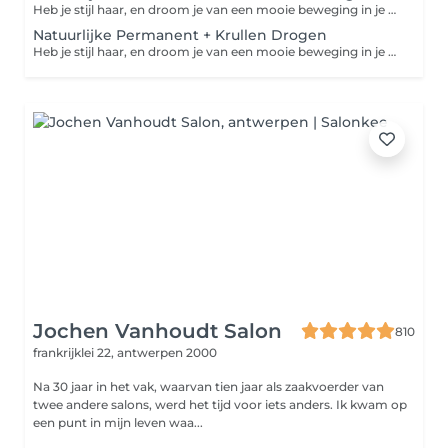
Heb je stijl haar, en droom je van een mooie beweging in je haren? Dan is dit de goede oplossing. Dit is een top permanent, met producten, die de zwavelbruggen in de haren niet verbreken, maar buigen. Hierdoor is er veel minder schade aan de haren, en de houdbaarheid is top!! die Inclusief shampoo, conditioner & afwerkingsproducten. Indien je een intensievere verzorging wenst, gelieve deze apart bij te boeken bij de categorie "verzorging". Heb je extra lange, of dikke haren, dan kan er een supplement aangerekend worden.
Natuurlijke Permanent + Krullen Drogen
Heb je stijl haar, en droom je van een mooie beweging in je haren? Dan is dit de goede oplossing. Dit is een top permanent, met producten, die de zwavelbruggen in de haren niet verbreken, maar buigen. Hierdoor is er veel minder schade aan de haren, en de houdbaarheid is top!! Inclusief shampoo, conditioner & afwerkingsproducten. Indien je een intensievere verzorging wenst, gelieve deze apart bij te boeken bij de categorie "verzorging". Heb je extra lange, of dikke haren, dan kan er een supplement aangerekend worden.
Jochen Vanhoudt Salon
810
frankrijklei 22,
antwerpen 2000
Na 30 jaar in het vak, waarvan tien jaar als zaakvoerder van
twee andere salons, werd het tijd voor iets anders. Ik kwam op
een punt in mijn leven waa...