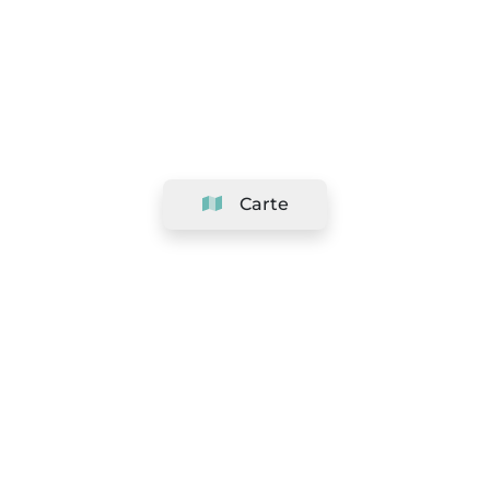
Carte
Société
Support
Équipe
&
Carrières
Référencer votre salon