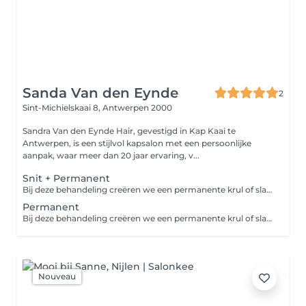
Sanda Van den Eynde
2
Sint-Michielskaai 8,
Antwerpen 2000
Sandra Van den Eynde Hair, gevestigd in Kap Kaai te
Antwerpen, is een stijlvol kapsalon met een persoonlijke
aanpak, waar meer dan 20 jaar ervaring, v...
Snit + Permanent
Bij deze behandeling creëren we een permanente krul of slag in het haar en knippen we het in de gewenste snit. Vervolgens drogen we het haar met de hand (zonder ronde borstels of stylingtools). Inclusief: wassen, permanent, knippen, handdrogen. Wens je een extra verzorging? Gelieve dit bij te boeken bij het verzorging menu.
Permanent
Bij deze behandeling creëren we een permanente krul of slag in het haar. Vervolgens drogen we het haar met de hand (zonder ronde borstels of stylingtools). Inclusief: wassen, permanent, handdrogen. Wens je een extra verzorging? Gelieve dit bij te boeken bij het verzorging menu.
Nouveau