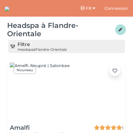
FR
Connexion
Headspa
à
Flandre-
Orientale
Filtre
Headspa
à
Flandre-Orientale
Nouveau
Amalfi
1