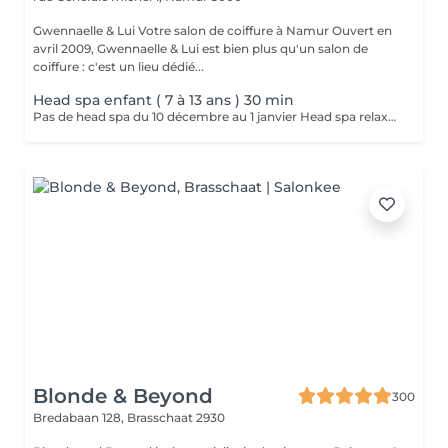
Gwennaelle & Lui Votre salon de coiffure à Namur Ouvert en
avril 2009, Gwennaelle & Lui est bien plus qu'un salon de
coiffure : c'est un lieu dédié...
Head spa enfant ( 7 à 13 ans ) 30 min
Pas de head spa du 10 décembre au 1 janvier Head spa relaxant pour vos enfants de 7 ans à 13 ans . Pas de possibilité d'accompagnement Les cheveux de votre enfant doivent être vérifier avant sa venue au salon ( pas de poux n'y lentes ) consultation personnalisé application d'un shp et soin adapté massage du cuir chevelu jet d'eau relaxant soin sans rinçage Nous ne possédons pas de bancontact
Blonde & Beyond
300
Bredabaan 128,
Brasschaat 2930