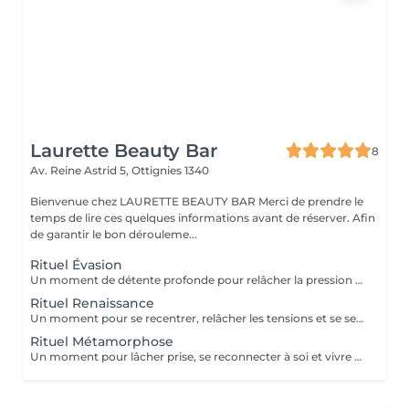
Laurette Beauty Bar
8
Av. Reine Astrid 5,
Ottignies 1340
Bienvenue chez LAURETTE BEAUTY BAR Merci de prendre le
temps de lire ces quelques informations avant de réserver. Afin
de garantir le bon dérouleme...
Rituel Évasion
Un moment de détente profonde pour relâcher la pression et ralentir. Ce que comprend ton rituel : Accueil & installation Protocole Head Spa Signature Massage crânien profond (détente & stimulation douce) Double shampooing relaxant & soin capillaire Rinçage sensoriel enveloppant (cascade d'eau) Massage des bras, des mains et des pieds Séchage naturel Tu repars plus légère, le cuir chevelu apaisé et l'esprit relâché. Pour aller plus loin Diagnostic capillaire + brushing professionnel Pour comprendre les besoins de tes cheveux et repartir coiffée Diagnostic capillaire + coupe + brushing professionnel Pour une transformation complète et des cheveux sublimés
Rituel Renaissance
Un moment pour se recentrer, relâcher les tensions et se sentir profondément apaisée. Ce que comprend ton rituel : Accueil & installation Protocole Head Spa Signature Massage crânien profond & détente de la nuque Double shampooing relaxant & soin capillaire Rinçage sensoriel enveloppant (cascade d'eau) Massage des bras, des mains et des pieds Séchage naturel Tu repars recentrée, détendue et tes cheveux visiblement éclatants. Pour aller plus loin Diagnostic capillaire + brushing professionnel Pour comprendre les besoins de tes cheveux et repartir coiffée Diagnostic capillaire + coupe + brushing professionnel Pour une transformation complète et des cheveux sublimés
Rituel Métamorphose
Un moment pour lâcher prise, se reconnecter à soi et vivre une vraie transformation. Ce que comprend ton rituel : Accueil avec infusion Tirage de carte pour poser l'intention du rituel Mise en détente (méditation guidée) Protocole Head Spa Signature (massage crânien profond & relaxation intense) Double shampooing relaxant & soin capillaire Rinçage sensoriel enveloppant (cascade d'eau) Soin visage relaxant Massage des bras, des mains et des pieds Séchage naturel Tu repars transformée, profondément apaisée et reconnectée à toi. Pour aller plus loin Diagnostic capillaire + brushing professionnel Pour comprendre les besoins de tes cheveux et repartir coiffée Diagnostic capillaire + coupe + brushing professionnel Pour une transformation complète et des cheveux sublimés