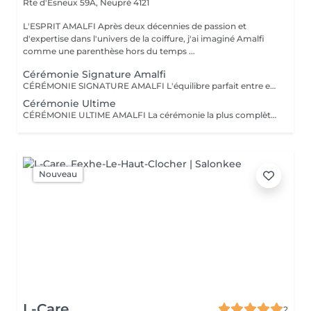
Rte d'Esneux 59A,
Neupré 4121
L'ESPRIT AMALFI Après deux décennies de passion et
d'expertise dans l'univers de la coiffure, j'ai imaginé Amalfi
comme une parenthèse hors du temps ...
Cérémonie Signature Amalfi
CÉRÉMONIE SIGNATURE AMALFI L'équilibre parfait entre expertise capillaire et évasion sensorielle. Votre cérémonie débute par un diagnostic capillaire personnalisé afin d'élaborer un protocole de soin adapté à votre cuir chevelu et à votre fibre capillaire. Installé confortablement au Hair Spa en position allongée, profitez d'un gommage du cuir chevelu, d'un shampooing sur mesure et d'une stimulation hydromassante favorisant la microcirculation et la détente. L'expérience se prolonge sous la fontaine d'eau japonaise avec un soin profond Shu Uemura sous brume, accompagné d'un massage relaxant du cuir chevelu pour révéler des cheveux sublimés, doux et lumineux. Votre cérémonie s'achève par un brushing signature, tandis que plusieurs attentions exclusives Amalfi viendront ponctuer votre moment de bien-être. Des soins personnalisés accompagnent chaque cérémonie afin d'offrir une expérience sensorielle et un résultat sur mesure. Cette cérémonie comprend : Diagnostic capillaire personnalisé Gommage du cuir chevelu Shampooing adapté Installation au Hair Spa Stimulation hydromassante Fontaine d'eau japonaise Soin profond Shu Uemura sous brume Massage relaxant du cuir chevelu Attentions exclusives Amalfi Brushing signature
Cérémonie Ultime
CÉRÉMONIE ULTIME AMALFI La cérémonie la plus complète de l'univers Amalfi, imaginée pour offrir une déconnexion profonde, un soin d'exception et une mise en beauté sur mesure. Votre expérience débute par un diagnostic capillaire personnalisé afin d'élaborer un protocole adapté à votre cuir chevelu et à votre fibre capillaire. Installé(e) confortablement au Hair Spa en position allongée, profitez d'un gommage du cuir chevelu, d'un shampooing sur mesure et d'une stimulation hydromassante favorisant la détente et la microcirculation. L'expérience se prolonge sous la fontaine d'eau japonaise avec un soin profond sous brume, accompagné d'un massage relaxant du cuir chevelu, d'un effleurage des points de tension du visage ainsi que d'un massage ciblé de la nuque et des épaules. Votre cérémonie s'achève un brushing signature, tandis que plusieurs attentions exclusives Amalfi viendront sublimer ce moment privilégié. Cette cérémonie comprend : Diagnostic capillaire personnalisé Gommage du cuir chevelu Shampooing sur mesure Installation au Hair Spa (position allongée) Stimulation hydromassante Fontaine d'eau japonaise Soin profond Shu Uemura sous brume Massage relaxant (cuir chevelu, visage, nuque et épaules) Coupe sur mesure Attentions exclusives Amalfi Brushing signature et sa touche de perfection
Nouveau
L-Care
2