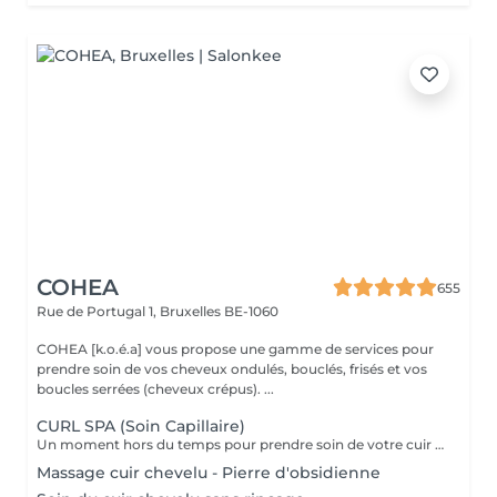
COHEA
655
Rue de Portugal 1,
Bruxelles BE-1060
COHEA [k.o.é.a] vous propose une gamme de services pour
prendre soin de vos cheveux ondulés, bouclés, frisés et vos
boucles serrées (cheveux crépus). ...
CURL SPA (Soin Capillaire)
Un moment hors du temps pour prendre soin de votre cuir chevelu et de vos boucles et vous détendre. Ce service comprend: Un diagnostic de votre cuir chevelu et de vos cheveux Un soin personnalisé à leurs besoins avec traitement spa capillaire à la vapeur suivi de la définition et du séchage de vos boucles. Vous bénéficierez tout au long du rituels de plusieurs massages du cuir chevelu, des épaules et des mains.
Massage cuir chevelu - Pierre d'obsidienne