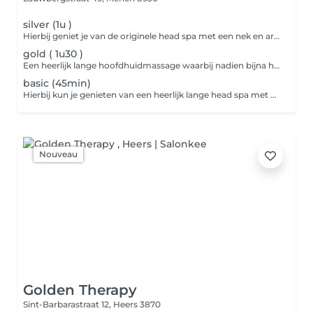
silver (1u )
Hierbij geniet je van de originele head spa met een nek en arm massage erbij, ook een mini gelaatsverzorging zit in dit pakket , we gebruiken de hoofd analyse hierbij
gold ( 1u30 )
Een heerlijk lange hoofdhuidmassage waarbij nadien bijna het hele lichaam word mee genomen in de massage. In dit pakket zit ook een mini gelaatsverzorging, afgewerkt met een masker.
basic (45min)
Hierbij kun je genieten van een heerlijk lange head spa met een hoofdhuid analyse om de voor en na te zien van de hoofdhuid
Nouveau
Golden Therapy
Sint-Barbarastraat 12,
Heers 3870