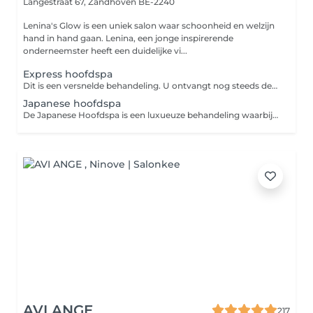
Langestraat 67,
Zandhoven BE-2240
Lenina's Glow is een uniek salon waar schoonheid en welzijn
hand in hand gaan. Lenina, een jonge inspirerende
onderneemster heeft een duidelijke vi...
Express hoofdspa
Dit is een versnelde behandeling. U ontvangt nog steeds dezelfde service en producten als de andere hoofdspa behandeling. De Japanese Hoofdspa is een luxueuze behandeling waarbij geïnspireerde japanese technieken worden gecombineerd met hoogwaardige producten om je een ongeëvenaarde rustige ervaring van ontspanning en verzorging te bieden. Het is een behandeling waarbij je liggend, met je hoofd geleund op een steunkussen tot rust komt waarbij je haren/hoofdhuid worden behandeld (gewassen). Eerst maken we de haren nat met watertherapie. Daarna gaan we verder met de reiniging van je haren en hoofdhuid. Gevolgd met een hoofdhuidmassage tijdens de wasbeurt en een haarmasker dat dieper doordringt door stoomtherapie. Na de behandeling worden de haren altijd met de hand gedroogd. Alsook kan je er een professionele brushing bij boeken. Dit is een privé-behandeling, daardoor is deze enkel tijdens de openingsuren in het salon en/of telefonisch boekbaar. Deze dienst kan NIET geboekt worden tijdens je kleurbehandeling. Wacht hiermee 48uur.
Japanese hoofdspa
De Japanese Hoofdspa is een luxueuze behandeling waarbij geïnspireerde japanese technieken worden gecombineerd met hoogwaardige producten om je een ongeëvenaarde rustige ervaring van ontspanning en verzorging te bieden. Het is een behandeling waarbij je liggend, met je hoofd geleund op een steunkussen tot rust komt waarbij je haren/hoofdhuid worden behandeld (gewassen). Eerst maken we de haren nat met watertherapie. Daarna gaan we verder met de reiniging van je haren en hoofdhuid. Gevolgd met een hoofdhuidmassage tijdens de wasbeurt en een haarmasker dat dieper doordringt door stoomtherapie. Na de behandeling worden de haren altijd met de hand gedroogd. Alsook kan je er een professionele brushing bij boeken. Heb je graag nadien een professionele brushing? Vergeet deze dan niet bij te boeken. Deze dienst kan NIET geboekt worden tijdens een kleurbehandeling. Wacht hiermee 48uur.
AVI ANGE
217