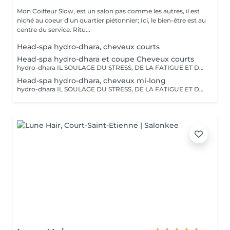
Mon Coiffeur Slow, est un salon pas comme les autres, il est
niché au coeur d'un quartier piétonnier; Ici, le bien-être est au
centre du service. Ritu...
Head-spa hydro-dhara, cheveux courts
Head-spa hydro-dhara et coupe Cheveux courts
hydro-dhara IL SOULAGE DU STRESS, DE LA FATIGUE ET DES TENSIONS ÉMOTIONNELLES EN RÉÉQUILIBRANT LE SYSTÈME PSY-CHO-PHYSIQUE ET EN INDUISANT UN ÉTAT DE DÉTENTE ET DE SÉRÉNITÉ. Shampooing, soin, massages, coiffage, tout est inclus!
Head-spa hydro-dhara, cheveux mi-long
hydro-dhara IL SOULAGE DU STRESS, DE LA FATIGUE ET DES TENSIONS ÉMOTIONNELLES EN RÉÉQUILIBRANT LE SYSTÈME PSY-CHO-PHYSIQUE ET EN INDUISANT UN ÉTAT DE DÉTENTE ET DE SÉRÉNITÉ. Shampooing, soin, massages, coiffage, tout est inclus!