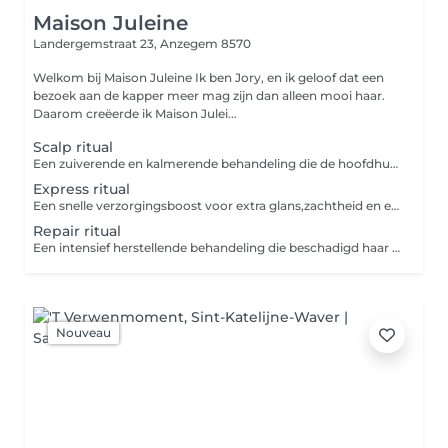
Maison Juleine
Landergemstraat 23,
Anzegem 8570
Welkom bij Maison Juleine Ik ben Jory, en ik geloof dat een
bezoek aan de kapper meer mag zijn dan alleen mooi haar.
Daarom creëerde ik Maison Julei...
Scalp ritual
Een zuiverende en kalmerende behandeling die de hoofdhuid in balans brengt en ontspanning stimuleert. Incl. Massagestoel en waterval
Express ritual
Een snelle verzorgingsboost voor extra glans,zachtheid en een frisse uitstraling. Incl. Massagestoel
Repair ritual
Een intensief herstellende behandeling die beschadigd haar voedt, versterkt en weer laat stralen. Incl. Massagestoel en waterval
Nouveau