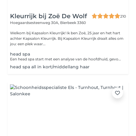
Kleurrijk bij Zoë De Wolf
210
Hoegaardsesteenweg 30A,
Bierbeek 3360
Welkom bij Kapsalon Kleurrijk! Ik ben Zoë, 25 jaar en het hart
achter Kapsalon Kleurrijk. Bij Kapsalon Kleurrijk draait alles om
jou: een plek waar...
head spa
Een head spa start met een analyse van de hoofdhuid, gevolgd door 50 minuten pure ontspanning met uitgebreide massages van hoofd, haar, nek, schouders en gelaat. Afsluitend wordt het haar, indien gewenst, naar keuze gebrusht.
head spa all in kort/middellang haar