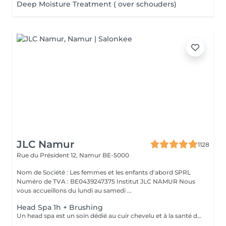
Deep Moisture Treatment ( over schouders)
JLC Namur
1128
Rue du Président 12,
Namur BE-5000
Nom de Société : Les femmes et les enfants d'abord SPRL
Numéro de TVA : BE0439247375 Institut JLC NAMUR Nous
vous accueillons du lundi au samedi ...
Head Spa 1h + Brushing
Un head spa est un soin dédié au cuir chevelu et à la santé des cheveux qui combine massages, traitements et soins avec notre gamme Inca de chez Organethic. Cela inclut des techniques de relaxation, des masques capillaires et des soins du cuir chevelu. L'objectif est de stimuler la circulation sanguine et de favoriser la croissance des cheveux tout en offrant une expérience relaxante. Ce service est uniquement disponible pour les femmes.