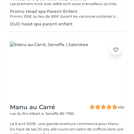
Les premiers mois avec bébé sont aussi merveilleux qu'intenses. Pourtant, prendre un moment pour soi peut vite devenir une source de stress. Nous avons imaginé un Head Spa unique où vous profitez pleinement de votre soin, pendant que votre bébé reste à vos côtés, accompagné avec douceur par une puéricultrice diplômée. ( Liana elle même) Durant toute la séance, votre bébé est contre vous, rassuré et accompagné selon ses besoins (bras, bercement, change si nécessaire, biberon ou allaitement dès que vous le souhaitez), afin que vous puissiez enfin relâcher la pression et savourer un véritable moment de bien-être. Parce qu'une maman détendue est aussi un cadeau pour son bébé. Le soin dure entre 1:15 et 1:30 en fonction des besoins du bébé
Promo Head spa Parent-Enfant
Promo 155€ au lieu de 165€ durant les vacances scolaires Un moment privilégié à partager entre mère et fille L'expérience comprend : Un head spa Japonais de 45 minutes pour la maman Un Head Spa Japonais pour l'enfant réalisé avec des gestes doux et des produits bio et naturels, adaptés à son âge Les deux soins sont réalisés en même temps, dans deux cabines côte à côte, afin que chacune profite pleinement de son moment, L'expérience se prolonge ensuite par : Un moment mère-fille de 15 minutes, autour d'une boisson chaude De petites attentions et cadeaux pour la maman et l'enfant, pour repartir avec un joli souvenir partagé Un soin pensé pour vivre une expérience à deux, sans compromis sur le confort de chacune. Âge : 6 ans jusqu'à 13 ans.
DUO head spa parent enfant
Manu au Carré
456
rue du Roi Albert 4,
Seneffe BE-7180
Le 9 avril 2008 , une grande aventure commence pour Manu.
Du haut de ses 20 ans, elle ouvre son salon de coiffure dans une