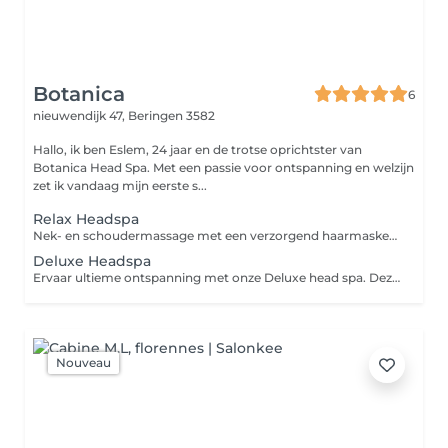
Botanica
6
nieuwendijk 47,
Beringen 3582
Hallo, ik ben Eslem, 24 jaar en de trotse oprichtster van
Botanica Head Spa. Met een passie voor ontspanning en welzijn
zet ik vandaag mijn eerste s...
Relax Headspa
Nek- en schoudermassage met een verzorgend haarmasker dat 10 minuten inwerkt voor een extra ontspannend en voedend effect. Limited summer offer -10% geldig t.e.m. 31/08.
Deluxe Headspa
Ervaar ultieme ontspanning met onze Deluxe head spa. Deze behandeling omvat een verkwikkende gelaats-, nek- en schoudermassage, gevolgd door een verzachtende arm massage. Geniet van een luxueus gezichtsmasker en haarmasker dat gedurende 10' inwerkt, waardoor je huid en haar volledig tot rust komen. Laat de stress van de dag achter je en geef jezelf de verwennerij die je verdient in een serene omgeving. Limited summer offer -10% geldig t.e.m. 31/08.
Nouveau