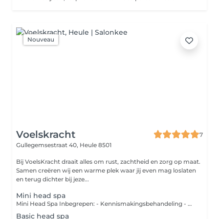
Nouveau
Voelskracht
7
Gullegemsestraat 40,
Heule 8501
Bij VoelsKracht draait alles om rust, zachtheid en zorg op maat.
Samen creëren wij een warme plek waar jij even mag loslaten
en terug dichter bij jeze...
Mini head spa
Mini Head Spa Inbegrepen: - Kennismakingsbehandeling - Ontspannende hoofdhuidmassage - Reiniging van haar en hoofdhuid - Warme waterbeleving De ideale eerste kennismaking met de Head Spa van Voelskracht.
Basic head spa