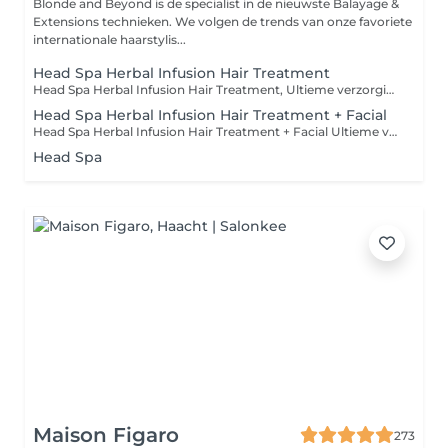
Blonde and Beyond is de specialist in de nieuwste Balayage &
Extensions technieken. We volgen de trends van onze favoriete
internationale haarstylis...
Head Spa Herbal Infusion Hair Treatment
Head Spa Herbal Infusion Hair Treatment, Ultieme verzorging voor hoofd & haar Een Head Spa is een heerlijk ontspannend ritueel dat niet alleen je hoofdhuid kalmeert en in balans brengt, maar ook je haar intensief verzorgt. Met massage, diepe reiniging, hydraterende maskers en aromatherapie stimuleren we de doorbloeding, verminderen we stress en geven we je haar een boost van glans, kracht en vitaliteit. Resultaat: een ontspannen hoofd, een frisse hoofdhuid én prachtig gevoed, stralend haar.
Head Spa Herbal Infusion Hair Treatment + Facial
Head Spa Herbal Infusion Hair Treatment + Facial Ultieme verzorging voor hoofd, haar én huid Ervaar een compleet ontspanningsritueel waarbij zowel je hoofdhuid, haar als huid intensief worden verzorgd. De Head Spa kalmeert je hoofdhuid, stimuleert de doorbloeding en vermindert stress. Met massage, diepe reiniging, hydraterende maskers en aromatherapie krijgt je haar een boost van kracht, glans en vitaliteit. De facial met de producten van Comfort Zone richt zich op een gezonde, stralende huid. Na een dieptereiniging volgt een voedend masker afgestemd op jouw huidtype, aangevuld met een massage van hals en decolleté voor extra ontspanning. Resultaat: een ontspannen hoofd, een frisse hoofdhuid, prachtig gevoed haar én een huid die straalt van verzorging en vitaliteit.
Head Spa
Maison Figaro
273