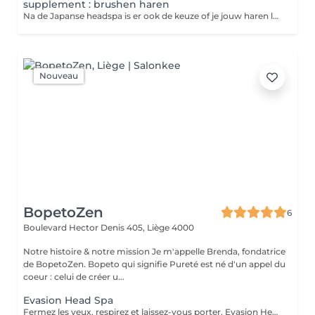
supplement : brushen haren
Na de Japanse headspa is er ook de keuze of je jouw haren laat brushen
Nouveau
BopetoZen
6
Boulevard Hector Denis 405,
Liège 4000
Notre histoire & notre mission Je m'appelle Brenda, fondatrice
de BopetoZen. Bopeto qui signifie Pureté est né d'un appel du
coeur : celui de créer u...
Evasion Head Spa
Fermez les yeux, respirez et laissez-vous porter. Evasion Head Spa est une expérience de bien-être conçue pour offrir un véritable moment de détente et de lâcher-prise. Ce rituel associe soins adaptés aux besoins de vos cheveux, nettoyage du cuir chevelu, massage crânien relaxant et instants de bien-être pour une expérience sensorielle unique. - Produits adaptés à vos besoins - Massage crânien relaxant - Détente profonde - Cheveux doux et sublimés - Une véritable parenthèse pour soi