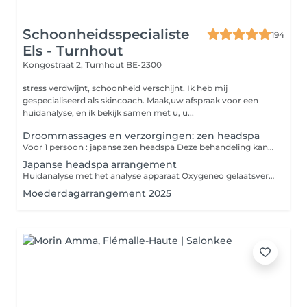
Schoonheidsspecialiste
194
Els - Turnhout
Kongostraat 2,
Turnhout BE-2300
stress verdwijnt, schoonheid verschijnt. Ik heb mij
gespecialiseerd als skincoach. Maak,uw afspraak voor een
huidanalyse, en ik bekijk samen met u, u...
Droommassages en verzorgingen: zen headspa
Voor 1 persoon : japanse zen headspa Deze behandeling kan enkel telefonisch geboekt worden Ik heb het nummer en activatiecode van uw bon nodig
Japanse headspa arrangement
Huidanalyse met het analyse apparaat Oxygeneo gelaatsverzorging Lichte make up met huidverzorgende producten En een afscheidsgeschenkje
Moederdagarrangement 2025