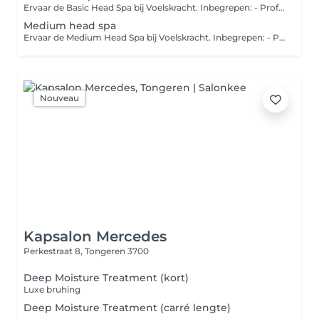
Ervaar de Basic Head Spa bij Voelskracht. Inbegrepen: - Professionele hoofdhuidscan met scalp camera - Persoonlijk advies op maat van jouw hoofdhuid - Volledige scalp treatment - Luxueuze haar- en hoofdhuidverzorging
Medium head spa
Ervaar de Medium Head Spa bij Voelskracht. Inbegrepen: - Professionele hoofdhuidscan met scalp camera - Persoonlijk advies op maat van jouw hoofdhuid - Volledige scalp treatment - Luxueuze haar- en hoofdhuidverzorging - Lymfedrainage van de armen
Nouveau
Kapsalon Mercedes
Perkestraat 8,
Tongeren 3700
Deep Moisture Treatment (kort)
Luxe bruhing
Deep Moisture Treatment (carré lengte)