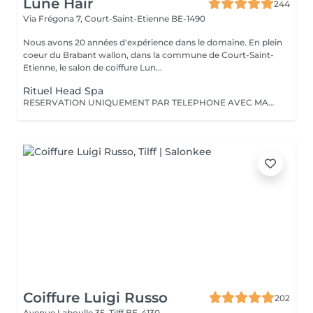
Lune Hair
244
Via Frégona 7,
Court-Saint-Etienne BE-1490
Nous avons 20 années d'expérience dans le domaine. En plein
coeur du Brabant wallon, dans la commune de Court-Saint-
Etienne, le salon de coiffure Lun...
Rituel Head Spa
RESERVATION UNIQUEMENT PAR TELEPHONE AVEC MAGALI 010/888812 Bien plus qu'un moment de détente , le Head Spa est un véritable soin pour votre cuir chevelu et vos cheveux. Des vertus exceptionnelles: - Renouvellement cellulaires - Circulations sanguines optimisée - Effet régénérant - Apporte volume et légèreté. Pourquoi faire un Head Spa ? * Vous avez besoin d'un moment de relaxation intense * Votre cuir chevelu est fatigué ou irrité * Vos cheveux manque de vitalité ou rencontre un souci de sébum , pellicules, etc. Les + chez Lune-Hair + un diagnostic personnalisé avant chaque soin + utilisation de produits naturels et ciblés ( Oway Organic) + un Rituel adaptés à l'instant présent pour vos besoins et vos émotions + un brushing pour terminer accompagné d'un thé
Coiffure Luigi Russo
202
Avenue Laboulle 35,
Tilff BE-4130