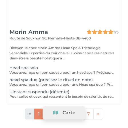
Morin Amma
175
Route de Souxhon 96,
Flémalle-Haute BE-4400
Bienvenue chez Morin Amma Head Spa & Trichologie
Sensorielle Expertise du cuir chevelu Soins capillaires naturels
Bien-être & beauté holistique à ...
Head spa solo
Vous avez reçu un bon cadeau pour un head spa ? Précisez-nous quel type de rituel souhaitez-vous recevoir ( détente ou purifiant) Rituels :
head spa duo (précisez le rituel en note)
Vous avez reçu un bon cadeau pour une Head spa duo ? Précisez nous quel type de rituel souhaitez-vous recevoir ( détente ou purifiant)
L'instant suspendu (détente)
Pour celles et ceux qui ressentent le besoin de ralentir, de relâcher les tensions et de s'offrir une véritable parenthèse de bien-être. Ce rituel profondément relaxant associe des gestes enveloppants, des massages ciblés et une ambiance sensorielle unique pour apaiser le corps comme l'esprit. Une véritable déconnexion, où chaque étape invite à lâcher prise. Massage crânien profond Double shampoing massant + soin Massage du visage Arceau d'eau avec accessoires de massage Rituel sensoriel et relaxant Durée : 60 min (séchage simple compris) Un véritable instant hors du temps, idéal pour relâcher les tensions, retrouver un profond sentiment de bien-être et repartir l'esprit léger.
Carte
«
1
2
3
4
...
7
»