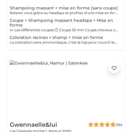
Shampoing massant + mise en forme (sans coupe)
Relaxer vous grâce au headspa et profitez d’une mise en forme CELLE-CI N’INCLUS PAS LA COUPE
Coupe + Shampoing massant headspa + Mise en
forme
✂️ Les différentes coupes ⏱ Coupe 55 min Coupe cheveux courts sur cheveux mouillés, avec shampoing et séchage rapide. ❌ Ne convient pas aux cheveux bouclés. ➡️ Pour les cheveux bouclés, merci de sélectionner un séchage naturel au diffuseur. ⏱ Coupe 75 min Coupe sur cheveux mouillés avec shampoing et séchage des boucles au diffuseur. ✔️ Convient aux cheveux bouclés et aux cheveux lisses. ⏱ Coupe 85 min Coupe sur cheveux secs ou mouillés, idéale pour les grosses masses de cheveux. Cette prestation inclut un véritable temps d’échange et de formation : apprendre à coiffer ses boucles soi-même, comprendre son type de cheveux et son cuir chevelu, et recevoir mes meilleurs conseils personnalisés. Je répondrai à toutes vos questions. Vous recevrez une fiche récapitulative de tout ce qui aura été expliqué. Lors de notre prochain rendez-vous, ce sera à vous de me dire comment procéder 😉 Vous pourrez alors réserver le service 75 min, n’ayant plus besoin de ces explications. 💇‍♀️ Coupe des boucles sur cheveux secs (liée à la coupe 85 min) Pour un résultat de qualité, merci de venir les cheveux détachés. Il n’est pas nécessaire de les laver avant : un simple refresh suffit. J’ai besoin de voir vos boucles dans leur mouvement naturel pour les couper correctement ; si elles sont trop plaquées, le rendu ne sera pas le même 😉. ⸻ 🧖‍♀️ Shampoing & Head Spa Le shampoing inclut toujours un Head Spa. Celui-ci peut être écourté si la coupe nécessite plus de temps ou si le service a été mal sélectionné. À l’inverse, si vous réservez un créneau plus long, je pourrai adapter et approfondir le soin. ⸻ 💶 Tarification Le tarif est adapté en fonction du temps presté, à hauteur de 60 €/heure.
Coloration racines + shamp + mise en forme
La coloration sans ammoniaque, c’est le top pour couvrir les cheveux blancs tout en ajoutant des reflets super lumineux ✨. On choisira ensemble le type de couleur qui te va le mieux, après un petit diagnostic le jour de ton rendez-vous 💇‍♀️💖.
Gwennaelle&lui
294
rue Generale michel 1,
Namur 5000