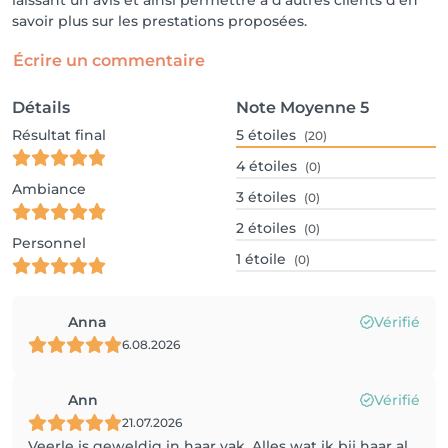
savoir plus sur les prestations proposées.
Écrire un commentaire
Détails
Note Moyenne
5
Résultat final
5
étoiles
(20)
4
étoiles
(0)
Ambiance
3
étoiles
(0)
2
étoiles
(0)
Personnel
1
étoile
(0)
Anna
Vérifié
6.08.2026
Ann
Vérifié
21.07.2026
Veerle is geweldig in haar vak. Alles wat ik bij haar al