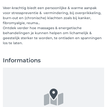
ANNULATIE POLICY: 

Aangezien je tot 24 u op voorhand kan inboeken is 
Veer-krachtig biedt een persoonlijke & warme aanpak
annuleren of verplaatsen tot dan kosteloos. Daarna 
voor stresspreventie & -vermindering, bij overprikkeling,
kunnen geannuleerde plaatsen moeilijk last-minute 
burn-out en (chronische) klachten zoals bij kanker,
nog ingevuld geraken, dus is een vergoeding nodig 
fibromyalgie, reuma...
om de onkosten te dekken.

Ontdek verder hoe massages & energetische
Minder dan 24u op voorhand -> 50% van de 
behandelingen je kunnen helpen om lichamelijk &
behandeling wordt aangerekend.

geestelijk sterker te worden, te ontladen en spanningen
Minder dan 12u op voorhand en bij 'no show'-> de 
los te laten.
volledige sessie wordt aangerekend.

Alvast bedankt voor uw begrip.

Informations
Veerle