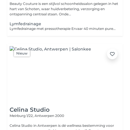
Beauty Couture is een stijlvol schoonheidssalon gelegen in het
hart van Schoten, waar huidverbetering, verzorging en
ontspanning centraal staan. Onde...
Lymfedrainage
Lymfedrainage met pressotherapie Ervaar 40 minuten pure ontspanning terwijl je lichaam op een zachte en doeltreffende manier wordt gestimuleerd. Tijdens de pressotherapie zorgen luchtdrukgolven voor een ritmische massage die de lymfestroom activeert, vochtophopingen helpt verminderen en je benen lichter laat aanvoelen. Deze behandeling is ideaal voor mensen met spierklachten zoals o.a. fibromyalgie, het herstel na een chirurgische ingreep zoals een liposuctie, knie of heup operatie. Niet enkel is het goed voor de huid en spieren maar werkt ook bevorderlijk op afslanking. Deze behandeling ondersteunt de afvoer van afvalstoffen, stimuleert de bloedsomloop en geeft een heerlijk ontspannen gevoel ideaal bij vermoeide of zware benen. Wil je extra resultaat? Lymfedrainage kan perfect gecombineerd worden met een anti-cellulitis behandeling voor een nog intensere aanpak en een gladdere, stevigere huid. Ontspan, herstel en voel het verschil
Nieuw
Celina Studio
Meirburg 1/22,
Antwerpen 2000
Celina Studio in Antwerpen is dé wellness bestemming voor