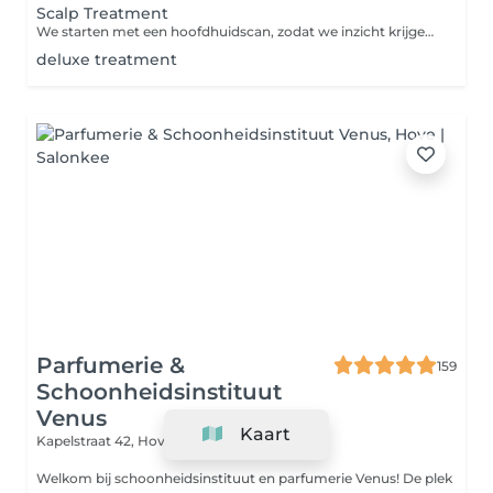
Scalp Treatment
We starten met een hoofdhuidscan, zodat we inzicht krijgen in de conditie van jouw hoofdhuid. Denk aan vetgehalte, droogte, schilfers of verstoppingen. dubbele reiniging van de hoofdhuid diepwerkende exfoliatie om de dode huidcellen en productresten te verwijderen hydraterende of balancerende tonic, afgestemd op jou hoofdhuidtype gebruik van hoogwaardige haarverzorging stoombehandeling voor optimale opname van werkstof kalmerende massage &stimulatie van de bloedcirculatie Doel: een gezonde, frisse hoofdhuid die haargroei stimuleert en je een ontspannen gevoel geeft. (Dames met kort haar kan de behandeling iets korter zijn dan 60min. )
deluxe treatment
Parfumerie &
159
Schoonheidsinstituut
Venus
Kaart
Kapelstraat 42,
Hove 2540
Welkom bij schoonheidsinstituut en parfumerie Venus! De plek