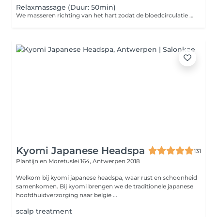
Relaxmassage (Duur: 50min)
We masseren richting van het hart zodat de bloedcirculatie gestimuleerd wordt. Afvalstoffen worden verwijderd en knopen worden uit de spieren gehaald. De doorbloeding wordt bevorderd. Duur: 50min Kuur van 10 sessies mogelijk Tijdens de relaxmassage vloeien spanningen die in voorbije periode werden opgebouwd weg en komt de geest tot rust. De massage werkt ook preventief en zorgt dat stress en vervelende situaties makkelijker los gelaten kunnen worden en niet opgeslagen worden in het lichaam.
Kyomi Japanese Headspa
131
Plantijn en Moretuslei 164,
Antwerpen 2018
Welkom bij kyomi japanese headspa, waar rust en schoonheid
samenkomen. Bij kyomi brengen we de traditionele japanese
hoofdhuidverzorging naar belgie ...
scalp treatment