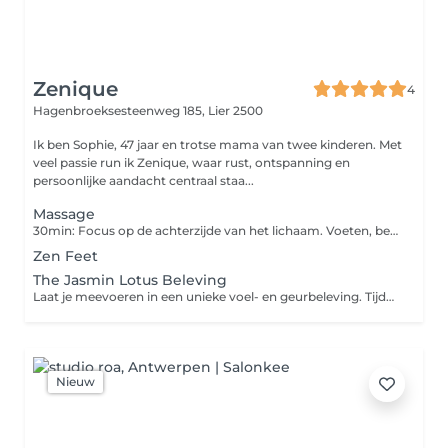
Zenique
4
Hagenbroeksesteenweg 185,
Lier 2500
Ik ben Sophie, 47 jaar en trotse mama van twee kinderen. Met
veel passie run ik Zenique, waar rust, ontspanning en
persoonlijke aandacht centraal staa...
Massage
30min: Focus op de achterzijde van het lichaam. Voeten, benen, rug en hoofd. 45min: Ontspanning van bovenlichaam en gelaat. Gelaat, schouders, nek, armen en hoofd. 60min: Volledige lichaamsmassage. Achterzijde: voeten, benen en rug. Voorzijde: voeten, benen, armen, gelaat, decolleté en hoofd.
Zen Feet
The Jasmin Lotus Beleving
Laat je meevoeren in een unieke voel- en geurbeleving. Tijdens deze ontspannende behandeling wordt de achterzijde van het lichaam eerst gescrubd en verwend met een heerlijke lotus-jasmijnpakking. Aansluitend geniet je van een rustgevende massage die lichaam en geest volledig tot ontspanning brengt. Een ware verwen ervaring voor al je zintuigen.
Nieuw