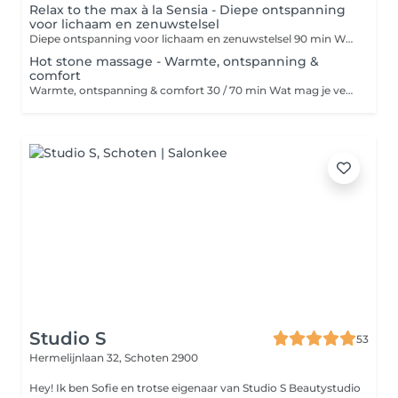
Relax to the max à la Sensia - Diepe ontspanning
voor lichaam en zenuwstelsel
Diepe ontspanning voor lichaam en zenuwstelsel 90 min Wat mag je verwachten? Tijdens deze massage combineren we holistic pulsing, reiki en acupressuur om het zenuwstelsel tot rust te brengen en zo op een zachte manier ruimte te creëren in lichaam en hoofd. Ideaal als je moeilijk kan ontspannen of het gevoel hebt altijd 'aan' te staan of nood hebt aan een volledige reset. - Voor diepe ontspanning - Bij mentale druk en vermoeidheid - Een echte reset-massage
Hot stone massage - Warmte, ontspanning &
comfort
Warmte, ontspanning & comfort 30 / 70 min Wat mag je verwachten? Een ontspannende massage met warme basaltstenen die diep inwerken op spieren en zenuwstelsel. De warmte en zachte druk verlichten spanning, stimuleren de doorbloeding en zorgen voor een diepe relaxatie. - Ideaal bij koude of stijve spieren - Ontspannend en rustgevend - Perfect in de winter of bij vermoeidheid - Geeft energie
Studio S
53
Hermelijnlaan 32,
Schoten 2900
Hey! Ik ben Sofie en trotse eigenaar van Studio S Beautystudio