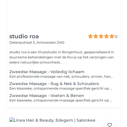
studio roa
12
Delareystraat 5,
Antwerpen 2140
studio roa is een thuisstudio in Borgerhout, gespecialiseerd in
duurzame behandelingen met de focus op het verzorgen van
ieders natuurlijke schoonheid...
Zweedse Massage - Volledig lichaam
Een professionele massage van nek, schouders, armen, handen, buik, rug, benen en voeten om de doorbloeding te stimuleren en de spieren weer soepel te maken.
Zweedse Massage - Rug & Nek & Schouders
Een klassieke, ontspannende massage specifiek gericht op het losmaken van opgebouwde spanningen in de rug, nek en schouders.
Zweedse Massage - Voeten & Benen
Een klassieke, ontspannende massage specifiek gericht op de voeten en benen om vermoeidheid en spierspanningen weg te nemen.