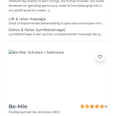
Welkom bij Sueño! Ik ben Chrisje. Als trotse moeder van twee
kinderen en gelukkig getrouwd, weet ik hoe belangrijk het is
om jezelf goed te voelen, z...
Lift & relax massage
Deze ontspannende behandeling is speciaal ontworpen om spanning in je gezicht, kaaklijn en nek los te maken. De combinatie van manuele massage en cupping stimuleert de doorbloeding, bevordert de lymfedrainage en helpt opgebouwde stress effectief af te voeren. Het resultaat? Een frisse, stralende teint en een diep gevoel van innerlijke rust.
Detox & Relax (lymfedrainage)
Lymfedrainage is een zachte, ontspannende massage die gericht is op het bevorderen van de lymfecirculatie en het verminderen van vochtophoping in het lichaam. Samen met de afslankende crème van Bioage, die de circulatie ondersteunt en de vetverbranding bevordert, helpt deze behandeling bij het afvoeren van afvalstoffen en vermindert het een opgeblazen gevoel. Deze behandeling is ideaal voor het verminderen van vochtretentie, het verbeteren van de huidtextuur en het creëren van een verkwikkend detox-effect.
Be-Mie
18
Fluitbergstraat 84,
Schoten 2900