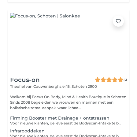
Focus-on
61
Theofiel van Cauwenberghslei 15,
Schoten 2900
Welkom bij Focus On Body, Mind & Health Boutique in Schoten
Sinds 2008 begeleiden we vrouwen en mannen met een
holistische totaal aanpak, waar lichaa...
Firming Booster met Drainage + ontstressen
Voor nieuwe klanten, gelieve eerst de Bodyscan-Intake te boeken vooraleer u deze dienst boekt. Bestaande klanten kunnen deze dienst los inboeken of als beurt van hun abonnement. Firming Booster met Drainage combineert twee doelen: *Firming Booster: Verstevigt de huid met actieve ingrediënten zoals cafeïne of collageenstimulatoren. *Drainage: Stimuleert het lymfestelsel om vocht en afvalstoffen af te voeren (bv. via lymfedrainage of wraps). Voordelen: Strakkere huid, minder vochtophoping, verbeterde circulatie en vermindering van cellulitis. Ideaal bij huidverslapping of als detox-kuur.
Infrarooddeken
Voor nieuwe klanten, gelieve eerst de Bodyscan-Intake te boeken vooraleer u deze dienst boekt. Bestaande klanten kunnen deze dienst los inboeken of als beurt van hun abonnement. Een infrarooddeken is een wellness- en gezondheidsproduct dat gebruikmaakt van infraroodstraling om het lichaam op te warmen en verschillende gezondheidsvoordelen te bieden. *Verbetert het immuunsysteem *Verlicht spier- en gewrichtspijn *Geschikt voor sporters bij het opwarmen of afkoelen *Gewichtsverlies en bevordert de afvoer van afvalstoffen *Ontgifting *Verlicht stress