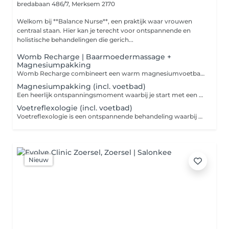
bredabaan 486/7,
Merksem 2170
Welkom bij **Balance Nurse**, een praktijk waar vrouwen
centraal staan. Hier kan je terecht voor ontspannende en
holistische behandelingen die gerich...
Womb Recharge | Baarmoedermassage +
Magnesiumpakking
Womb Recharge combineert een warm magnesiumvoetbad, een ontspannende baarmoedermassage, een warme castoroliepakking en een magnesiumpakking onder een infrarooddeken. Deze behandeling is ontwikkeld voor vrouwen die hun hormoonbalans op een natuurlijke manier willen ondersteunen en behoefte hebben aan diepe ontspanning. Je start met een warm magnesiumvoetbad om lichaam en geest tot rust te brengen. Vervolgens helpt de baarmoedermassage spanning in buik en bekkengebied te verminderen en ondersteunt ze een gezonde doorbloeding. Daarna wordt een warme castoroliepakking aangebracht om de buik heerlijk te verwarmen. Tot slot word je volledig ingesmeerd met magnesiumolie en ontspan je onder een infrarooddeken, zodat warmte en magnesium optimaal kunnen inwerken. Wordt vaak gekozen bij: -hormonale of cyclusgerelateerde klachten -een kinderwens -stress of vermoeidheid -spanning in buik, bekken of lichaam -behoefte aan diepe ontspanning Elke behandeling wordt afgestemd op jouw persoonlijke situatie en behoeften.
Magnesiumpakking (incl. voetbad)
Een heerlijk ontspanningsmoment waarbij je start met een warm magnesiumvoetbad. Vervolgens wordt je lichaam volledig ingesmeerd met magnesiumolie, waarna je comfortabel plaatsneemt in een infrarooddeken. De combinatie van warmte en magnesium zorgt voor een diep ontspannend moment en helpt je volledig tot rust te komen. Deze behandeling is ideaal voor vrouwen die: - veel stress ervaren - vermoeid zijn - gespannen spieren hebben - Behoefte hebben aan een diep ontspanningsmoment Na afloop voelt het lichaam vaak lichter en ontspannen aan.
Voetreflexologie (incl. voetbad)
Voetreflexologie is een ontspannende behandeling waarbij reflexzones op de voeten worden gemasseerd. De behandeling start met een warm magnesiumvoetbad zodat je volledig tot rust kunt komen. Wordt vaak gekozen door vrouwen die: - behoefte hebben aan ontspanning - veel stress ervaren - vermoeid zijn - zichzelf een rustmoment gunnen Een ideale behandeling om lichaam en geest even volledig te laten ontspannen.
Nieuw