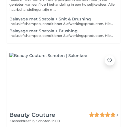
genieten van een 1 op 1 behandeling in een huiselijke sfeer. Alle
haarbehandelingen zijn m...
Balayage met Spatola + Snit & Brushing
Inclusief shampoo, conditioner & afwerkingsproducten. Hier zullen geen folies bij gebruikt worden. We gebruiken hier de spatola. Er wordt steeds aangeraden om hierbij een extra verzorging aan de kleur toe te voegen, de Brazilian Bond Builder. Vraag ernaar in het salon. Hiervoor wordt een supplement van 10 euro aangerekend. Afhankelijk van je haarlengte en -dikte, kan er een kleursupplement aangerekend worden.
Balayage met Spatola + Brushing
Inclusief shampoo, conditioner & afwerkingsproducten. Hier zullen geen folies bij gebruikt worden. We gebruiken hier de spatola. Er wordt steeds aangeraden om hierbij een extra verzorging aan de kleur toe te voegen, de Brazilian Bond Builder. Vraag ernaar in het salon. Hiervoor wordt een supplement van 10 euro aangerekend. Afhankelijk van je haarlengte en -dikte, kan er een kleursupplement aangerekend worden.
Beauty Couture
9
Kasteeldreef 13,
Schoten 2900