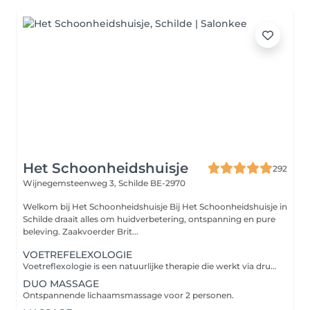
Het Schoonheidshuisje
292
Wijnegemsteenweg 3,
Schilde BE-2970
Welkom bij Het Schoonheidshuisje Bij Het Schoonheidshuisje in
Schilde draait alles om huidverbetering, ontspanning en pure
beleving. Zaakvoerder Brit...
VOETREFELEXOLOGIE
Voetreflexologie is een natuurlijke therapie die werkt via drukpunten op de voeten die in verbinding staan met organen, klieren en het zenuwstelsel. Door deze zones te stimuleren, wordt het zelf helend vermogen van het lichaam geactiveerd, de doorbloeding bevorderd en het energetisch evenwicht hersteld.
DUO MASSAGE
Ontspannende lichaamsmassage voor 2 personen.