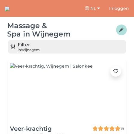
NL
Inloggen
Massage &
Spa
in
Wijnegem
Filter
in
Wijnegem
Veer-krachtig
18