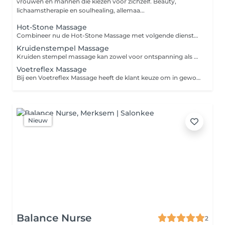
vrouwen en mannen die kiezen voor zichzelf. Beauty,
lichaamstherapie en soulhealing, allemaa...
Hot-Stone Massage
Combineer nu de Hot-Stone Massage met volgende diensten en krijg €10 korting: *MOXA THERAPY *SOUND HEALING CONCERT *KRISTALLEN KLANK CONCERT *CHAKRA HEALING CONCERT
Kruidenstempel Massage
Kruiden stempel massage kan zowel voor ontspanning als voor revitalisering. Combineer nu de Kruidenstempel Massage met volgende diensten en krijg €10 korting: *MOXA THERAPY *SOUND HEALING CONCERT *KRISTALLEN KLANK CONCERT *CHAKRA HEALING CONCERT
Voetreflex Massage
Bij een Voetreflex Massage heeft de klant keuze om in gewone behandelstoel behandeld te worden of om op een elektrische massagetafel te gaan liggen, waarbij men en een lichaamsmassage en een voetreflexmassage tegelijk krijgt. Combineer nu de Voetreflex Massage met volgende diensten en krijg €10 korting: *MOXA THERAPY *SOUND HEALING CONCERT *KRISTALLEN KLANK CONCERT *CHAKRA HEALING CONCERT
Nieuw
Balance Nurse
2