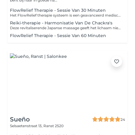
bent bij haar in goede ha...
FlowRelief Therapie - Sessie Van 30 Minuten
Het FlowRelief therapie systeem is een geavanceerd medisch-esthetisch apparaat dat gebruikmaakt van intermitterende pneumatische compressie (ook wel mechanische lymfedrainage of compressietherapie genoemd). Je kunt het het beste vergelijken met een "intelligente massage" die verder gaat dan wat met de handen mogelijk is. Wat doet het in het lichaam? De machine voert drie hoofdtaken uit die handmatige massage aanvullen of versterken: 1)Lymfedrainage: Het systeem helpt het lymfestelsel om overtollig vocht en afvalstoffen (toxines) uit het weefsel te 'duwen' naar de lymfeklieren, waar ze kunnen worden afgevoerd. 2)Bloedcirculatie: Door de druk worden de bloedvaten kortstondig samengedrukt en weer losgelaten. Dit geeft de bloedsomloop een enorme boost, waardoor zuurstofrijk bloed sneller de spieren bereikt. 3)Spier- en zenuwstelsel: De specifieke ritmes (zoals de klopmassage of diepte-ontspanning) beïnvloeden de zenuwuiteinden, wat zorgt voor pijndemping en het loslaten van fysieke spanning in de spierknopen.
Reiki-therapie - Harmonisatie Van De Chackra's
Deze revitaliserende Japanse massage geeft het lichaam nieuwe energie en stimuleert het algehele welzijn door lichaam en geest in balans te brengen. In tegenstelling tot de meeste massages worden de spieren niet gekneed; er wordt enkel gebruikgemaakt van handoplegging. Je kunt dan ook je kleren aanhouden.
FlowRelief Therapie - Sessie Van 60 Minuten
Sueño
24
Selsaetenstraat 13,
Ranst 2520