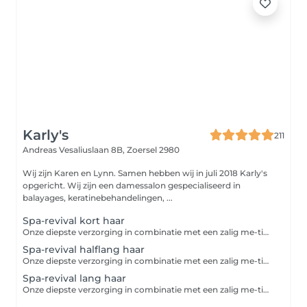
Karly's
211
Andreas Vesaliuslaan 8B,
Zoersel 2980
Wij zijn Karen en Lynn. Samen hebben wij in juli 2018 Karly's
opgericht. Wij zijn een damessalon gespecialiseerd in
balayages, keratinebehandelingen, ...
Spa-revival kort haar
Onze diepste verzorging in combinatie met een zalig me-time moment! Deze behandeling bevat een hoofdmassage van 15 min, langer dan ons standaard ontspanningsritueel. Dit is een proteïnebehandeling die de haarstructuur herstelt, versterkt en de elasticiteit vergroot. Het product dringt diep door in de haarvezel waardoor gebroken haarverbindingen worden herstelt en beschermt. Door toepassen van deze vitamines in de haarvezel, gaan de haartjes ook sneller en gezond groeien. Jij (en je haar) voelen zich herboren na deze behandeling!
Spa-revival halflang haar
Onze diepste verzorging in combinatie met een zalig me-time moment! Deze behandeling bevat een hoofdmassage van 15min, langer dan ons standaard ontspanningsritueel. Dit is een proteïnebehandeling die de haarstructuur herstelt, versterkt en de elasticiteit vergroot. Het product dringt diep door in de haarvezel waardoor gebroken haarverbindingen worden herstelt en beschermt. Door toepassen van deze vitamines in de haarvezel, gaan de haartjes ook sneller en gezond groeien. Jij (en je haar) voelen zich herboren na deze behandeling!
Spa-revival lang haar
Onze diepste verzorging in combinatie met een zalig me-time moment! Deze behandeling bevat een hoofdmassage van 15min, langer dan ons standaard ontspanningsritueel. Dit is een proteïnebehandeling die de haarstructuur herstelt, versterkt en de elasticiteit vergroot. Het product dringt diep door in de haarvezel waardoor gebroken haarverbindingen worden herstelt en beschermt. Door toepassen van deze vitamines in de haarvezel, gaan de haartjes ook sneller en gezond groeien. Jij (en je haar) voelen zich herboren na deze behandeling!