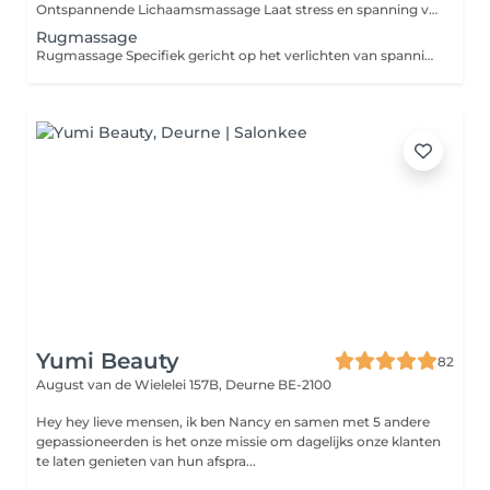
Ontspannende Lichaamsmassage Laat stress en spanning volledig los tijdens deze rustgevende lichaamsmassage. Met rustige, vloeiende bewegingen worden spieren versoepeld en het zenuwstelsel gekalmeerd. De massage bevordert de bloedcirculatie, vermindert lichamelijke spanning en brengt lichaam en geest weer in balans. Ideaal om te ontspannen, herstellen en tot jezelf te komen.
Rugmassage
Rugmassage Specifiek gericht op het verlichten van spanning in de rug, nek en schouders. Deze gerichte massage helpt vastzittende spieren los te maken, bevordert de doorbloeding en vermindert pijnklachten. Perfect voor wie veel zit, stress ervaart of regelmatig last heeft van rug- en nekspanning.
Yumi Beauty
82
August van de Wielelei 157B,
Deurne BE-2100
Hey hey lieve mensen, ik ben Nancy en samen met 5 andere
gepassioneerden is het onze missie om dagelijks onze klanten
te laten genieten van hun afspra...