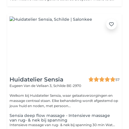
Huidatelier Sensia
57
Eugeen Van de Vellaan 3,
Schilde BE-2970
Welkom bij Huidatelier Sensia, waar gelaatsverzorgingen en
massage centraal staan. Elke behandeling wordt afgestemd op
jouw huid en noden, met persoon...
Sensia deep flow massage - Intensieve massage
van rug- & nek bij spanning
Intensieve massage van rug- & nek bij spanning 30 min Wat mag je verwachten? Een intensieve massage gericht op rug, nek en schouders, ideaal bij vastzittende spieren, stress of langdurig bureauwerk. We werken diep in op spieren en bindweefsel om spanning los te laten en de doorbloeding te stimuleren. - Bij spierpijn & spanning - Bij stress- en hoofdpijnklachten - Bij lage rugpijn