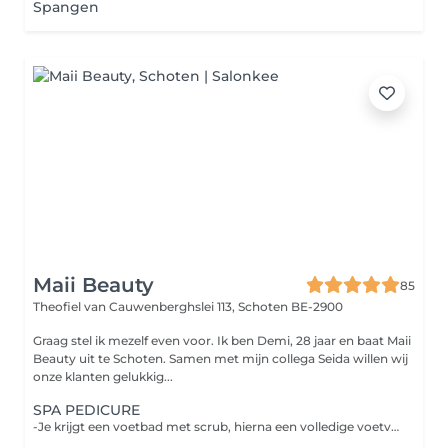
Spangen
Maii Beauty
85
Theofiel van Cauwenberghslei 113,
Schoten BE-2900
Graag stel ik mezelf even voor. Ik ben Demi, 28 jaar en baat Maii
Beauty uit te Schoten. Samen met mijn collega Seida willen wij
onze klanten gelukkig...
SPA PEDICURE
-Je krijgt een voetbad met scrub, hierna een volledige voetverzorging. -Een masker om jou voeten te hydrateren, ideaal als je kloven of heel droge voeten hebt. -Als laatste een heerlijke voetmassage.