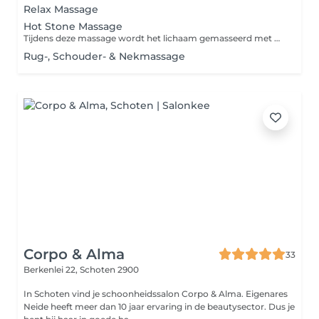
Relax Massage
Hot Stone Massage
Tijdens deze massage wordt het lichaam gemasseerd met handen en verwarmde vulkaanstenen (meestal van basalt). Ook worden er stenen op specifieke acupunctuurpunten van het lichaam gelegd. De warmte zorgt in combinatie met de masserende bewegingen niet alleen voor diepe ontspanning, maar ook voor stimulatie van de bloedsomloop, afvoer van gifstoffen en verlichting van verschillende lichamelijke klachten.
Rug-, Schouder- & Nekmassage
Corpo & Alma
33
Berkenlei 22,
Schoten 2900
In Schoten vind je schoonheidssalon Corpo & Alma. Eigenares
Neide heeft meer dan 10 jaar ervaring in de beautysector. Dus je