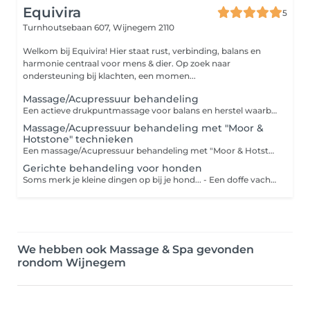
Equivira
5
Turnhoutsebaan 607,
Wijnegem 2110
Welkom bij Equivira! Hier staat rust, verbinding, balans en
harmonie centraal voor mens & dier. Op zoek naar
ondersteuning bij klachten, een momen...
Massage/Acupressuur behandeling
Een actieve drukpuntmassage voor balans en herstel waarbij er met gerichte, manuele druk gewerkt wordt op meridianen en drukpunten in het lichaam. In tegenstelling tot Reiki, dat volledig energetisch en iets passiever is, is dit een actievere behandeling/massage waarbij ik met mijn handen en duimen druk uitoefen op specifieke zones. Deze fysieke prikkels nemen blokkades weg, stimuleren de energiedoorstroom en helpen je lichaam om spanning los te laten & opnieuw in balans te komen. Je ligt gekleed op een Futon mat en de behandeling wordt steeds volledig afgestemd op wat jouw lichaam op dat moment nodig heeft. De behandeling werkt diep door op zowel lichamelijk als mentaal niveau. Het is ideaal bij klachten zoals gespannen spieren, rug of nekklachten, hoofdpijn, stress, vermoeidheid... enz.
Massage/Acupressuur behandeling met "Moor &
Hotstone" technieken
Een massage/Acupressuur behandeling met "Moor & Hotstone" technieken is een heerlijke behandeling waarbij warmte extra in de kijker wordt gezet! Tijdens deze behandeling wordt de diepe werking van de behandeling gecombineerd met de weldadige warmte van Moor & Hotstone technieken. De behandeling zorgt via zachte drukpunten voor het herstellen van de energiebalans in het lichaam. De verwarmde edelstenen, hotstones en Moorkussens brengen een aangename diepe warmte die de spieren, gewrichten, het bindweefsel enz versoepelt, spanningen losmaakt en de doorbloeding stimuleert. Het resultaat is een behandeling die zowel ontspannend als vitaliserend werkt. Alle stress smelt letterlijk weg, het lichaam en de geest komen volledig tot rust. Kortom, een pure verwennerij die zorgt voor een fysieke en mentale boost! Tot snel! Warme groet, Equivira
Gerichte behandeling voor honden
Soms merk je kleine dingen op bij je hond... - Een doffe vacht of schilfers - Stinkende adem/mond - Winderigheid of gevoelige darmen - Oorontstekingen die blijven terugkomen - Onrust als je even weg bent - Jeuk of krabben - Tranende ogen of grote prutjes - Weinig eetlust of overgeven - Stijvere bewegingen - Langdurig hoesten of moeilijk ademhalen Misschien herken je één van deze signalen ? Het lijkt iets "kleins".. maar vaak is het een teken dat er iets uit balans is en het lichaam ons iets wil vertellen. Wil je graag wat extra informatie of advies? Voel je gerust welkom om mij te contacteren. Dan bekijken we samen eventjes wat er juist speelt en wat ik voor jouw trouwe viervoeter kan betekenen! Ik werk aan de hand van verschillende technieken zoals acupunctuur/acupressuur, osteopathie, Reiki, Massagetechnieken... Veel liefs, Equivira
We hebben ook Massage & Spa gevonden
rondom Wijnegem