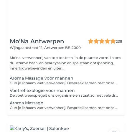
Mo'Na Antwerpen
238
Wijngaardstraat 12,
Antwerpen BE-2000
Mo'na: verwennerij van top tot teen, in de puurste vorm. In ons
duurzame haar- en beautysalon en spa staan ontspanning,
innerlijk welbevinden en uiter...
Aroma Massage voor mannen
Gun je lichaam wat verwennerij. Bespreek samen met onze therapeut waar er blokkades zitten en ontdek welke technieken doeltreffend werken. Tijdens een korte geurreis kies je het Aveda Aroma dat je doorheen de massage zal vergezellen.
Voetreflexologie voor mannen
De voet weerspiegelt ons organisme en staat zo met vele drukpunten in verbinding met de organen en ons gehele lichaam. Voetreflexologie geeft je een totale ontspanning van het lichaam en een betere bloed- en energiedoorstroming.
Aroma Massage
Gun je lichaam wat verwennerij. Bespreek samen met onze therapeut waar de blokkades zitten en ontdek welke technieken doeltreffend werken. Tijdens een korte geurreis kies je het Aveda aroma dat je doorheen de massage zal vergezellen.