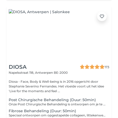
DIOSA
173
Napelsstraat 118,
Antwerpen BE-2000
Diosa - Face, Body & Well-being is in 2016 opgericht door
Stephanie Severino Fernandes. Het vloeide voort uit het idee
'Live for the moments and feel ...
Post Chirurgische Behandeling (Duur: 50min)
Onze Post Chirurgische Behandeling is ontworpen om je te begeleiden en te ondersteunen na diverse ingrepen zoals liposuctie, tummy tuck, BBL, mommy make-over, buikwandcorrectie, borstlift, borstvergroting, bootylift, facelift, en meer. Ons gespecialiseerde team biedt zorgvuldige en deskundige nazorg om je herstel te bevorderen en eventuele ongemakken te verlichten. Duur: 50min Kuur van 10, 20 of 30 sessies mogelijk
Fibrose Behandeling (Duur: 50min)
Speciaal ontworpen om opgestapelde collageen, littekenweefsel en vocht na chirurgische ingrepen aan te pakken. Ervaar verlichting en verbetering in het herstelproces met behulp van onze doeltreffende massage. Duur: 50min Kuur van 10 sessies mogelijk