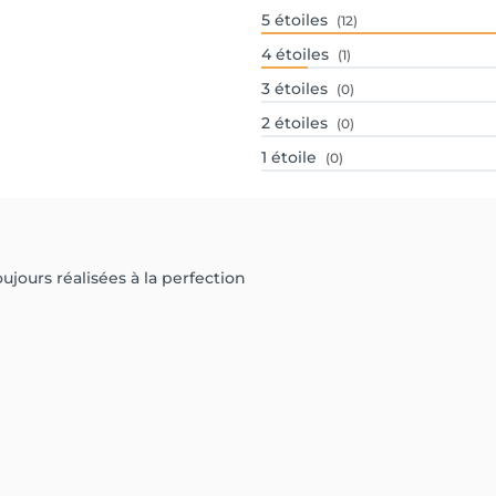
5
étoiles
(12)
4
étoiles
(1)
3
étoiles
(0)
2
étoiles
(0)
1
étoile
(0)
oujours réalisées à la perfection