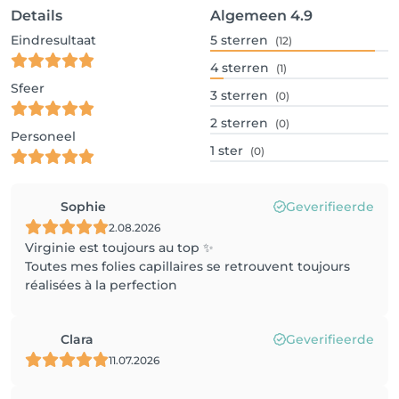
Details
Algemeen
4.9
Eindresultaat
5
sterren
(12)
4
sterren
(1)
Sfeer
3
sterren
(0)
2
sterren
(0)
Personeel
1
ster
(0)
Sophie
Geverifieerde
2.08.2026
Virginie est toujours au top ✨
Toutes mes folies capillaires se retrouvent toujours
réalisées à la perfection
Clara
Geverifieerde
11.07.2026