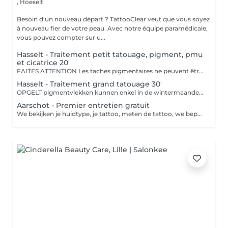
,
Hoeselt
Besoin d'un nouveau départ ? TattooClear veut que vous soyez
à nouveau fier de votre peau. Avec notre équipe paramédicale,
vous pouvez compter sur u...
Hasselt - Traitement petit tatouage, pigment, pmu
et cicatrice 20'
FAITES ATTENTION Les taches pigmentaires ne peuvent être traitées qu'en hiver. Il est recommandé de ne pas les exposer au soleil pendant un mois. Les tatouages et les cicatrices peuvent être traités toute l'année.
Hasselt - Traitement grand tatouage 30'
OPGELT pigmentvlekken kunnen enkel in de wintermaanden behandeld worden, deze mogen een dikke maand geen zonlicht hebben. Tattoos en littekens kunnen het hele jaar door behandeld worden.
Aarschot - Premier entretien gratuit
We bekijken je huidtype, je tattoo, meten de tattoo, we bepalen de prijs. Deze is afhankelijk van de afmetingen van de tattoo(s). We leggen je het hele proces uit zodat je goed weet hoe alles in zijn werk gaat. Indien je dan wenst te starten met de behandeling, kunnen we een nieuwe datum vastleggen.