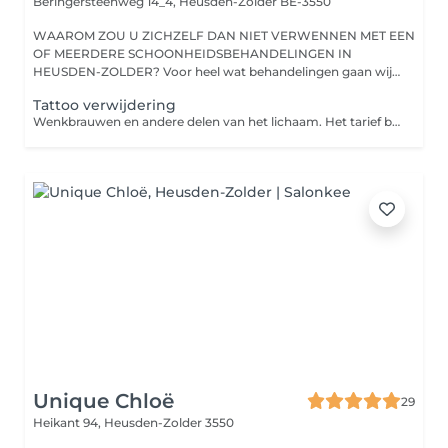
Beringersteenweg 14_4,
Heusden-Zolder BE-3550
WAAROM ZOU U ZICHZELF DAN NIET VERWENNEN MET EEN
OF MEERDERE SCHOONHEIDSBEHANDELINGEN IN
HEUSDEN-ZOLDER? Voor heel wat behandelingen gaan wij
voor ee...
Tattoo verwijdering
Wenkbrauwen en andere delen van het lichaam. Het tarief bij de laserbehandeling wordt berekend per cm².
Unique Chloë
29
Heikant 94,
Heusden-Zolder 3550