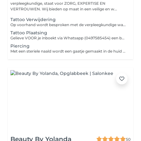
verpleegkundige, staat voor ZORG, EXPERTISE EN
VERTROUWEN. Wij bieden op maat in een veilige en w...
Tattoo Verwijdering
Op voorhand wordt besproken met de verpleegkundige wat de prijs zal zijn en hoeveel tijd er voorzien moet worden voor het verwijderen van jouw tattoo. Gelieve VOOR je inboekt via Whatsapp (0497 58 54 54) een bericht te sturen van je tattoo om af te stemmen hoe lang het voor jouw persoonlijke tattoo zal duren. De nazorg na tatoeageverwijdering richt zich op het beschermen van de huid tegen infecties en het bevorderen van genezing. Bescherm tegen zonlicht. Vermijd zwemmen, sauna en intensief zweten voor minstens 2 weken. Reinig de huid voorzichtig met lauwwarm water en milde zeep, dep zachtjes droog en breng kalmerende zalf aan. Krab niet aan de huid en laat blaren en korstjes met rust , zodat littekenvorming wordt voorkomen. Direct na de behandeling : De huid wordt direct wit, wat een normaal en goed teken is dat de inkt wordt afgebroken. Dit trekt snel weg. Zwelling, roodheid en jeuk zijn normale reacties. Breng een koude kompres aan. Lange termijn nazorg: Breng een kalmerende nazorgcreme aan om uitdroging te voorkomen en het herstel te bevorderen. Vermijd zon gedurende de hele behandelperiode. Draag losse, schone en ademende kledij om wrijving en irritatie op de gevoelige huid te voorkomen. WAT TE VERMIJDEN Zonlicht en zonnebank Sauna en zwemmen Intensieve lichamelijke inspanningen.
Tattoo Plaatsing
Gelieve VOOR je inboekt via Whatsapp (0497585454) een bericht te sturen van je tattoo om af te stemmen hoe lang het voor jouw persoonlijke tattoo zal duren. Verwittig ons op tijd als de afspraak niet kan nageleefd worden. Bij het niet verwittigen 24 uur op voorhand zal de tijd die we moeten vrijhouden aangerekend worden.
Piercing
Met een steriele naald wordt een gaatje gemaakt in de huid om een sieraad in te steken, dit door een professionele piercer. Bij binnenkomst kan u de plaats melden waar je een piercing wil alsook het juweel zelf.
Beauty By Yolanda
50