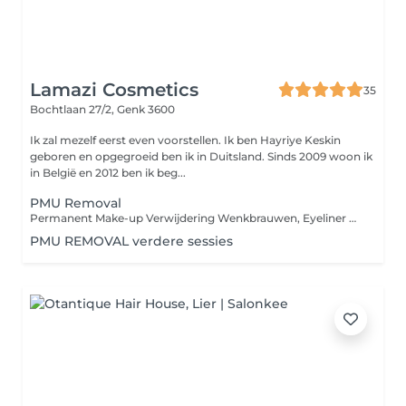
Lamazi Cosmetics
35
Bochtlaan 27/2,
Genk 3600
Ik zal mezelf eerst even voorstellen. Ik ben Hayriye Keskin
geboren en opgegroeid ben ik in Duitsland. Sinds 2009 woon ik
in België en 2012 ben ik beg...
PMU Removal
Permanent Make-up Verwijdering Wenkbrauwen, Eyeliner & Lippen PMU Removal zachte en effectieve pigmentverwijdering Professionele en huidvriendelijke verwijdering of oplichting van permanent make-up. Ideaal bij ongewenste kleuren, vormcorrecties of als voorbereiding op een nieuwe pigmentatie. Geschikt voor wenkbrauwen, lippen en eyeliner Geleidelijke oplichting in meerdere behandelingen Persoonlijk afgestemd op huidtype, pigmentdiepte en de huidige situatie Veilige en gecontroleerde methode Het aantal benodigde sessies is individueel verschillend en afhankelijk van o.a. de leeftijd van de PMU, de gebruikte pigmenten en de diepte van plaatsing. Tijdens de intake wordt dit samen met u besproken en ontvangt u een persoonlijk behandeladvies.
PMU REMOVAL verdere sessies