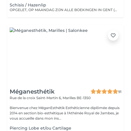
Schisis / Hazenlip
OPGELET, OP MAANDAG ZIJN ALLE BOEKINGEN IN GENT (Loofblommestraat 15, 9051 Sint Denijs Westrem)!
Méganesthétik
91
Rue de la croix Saint-Martin 6,
Marilles BE-1350
Bienvenue chez MéganEsthétik Esthéticienne diplômée depuis
2014 en section bio-esthétique à l'Athénée Royal de Jambes, je
vous accueille dans mon ins...
Piercing Lobe et/ou Cartilage