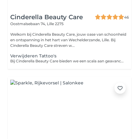
Cinderella Beauty Care
46
Oostmalsebaan 74,
Lille 2275
Welkom bij Cinderella Beauty Care, jouw oase van schoonheid
en ontspanning in het hart van Wechelderzande, Lille. Bij
Cinderella Beauty Care streven w...
Verwijderen Tattoo's
Bij Cinderella Beauty Care bieden we een scala aan geavanceerde laserbehandelingen, waaronder gelaatsverjonging met carbon peel en de verwijdering van ongewenste tatoeages. Onze state-of-the-art lasers worden bediend door ervaren professionals en zijn ontworpen om effectief pigmentvlekken, tatoeages en fijne lijntjes aan te pakken. Met onze carbon laser peel-behandeling kunt u genieten van een verjongde huid met een gladdere textuur en een gelijkmatiger teint. We streven naar een comfortabele en doeltreffende ervaring, waarbij we uw specifieke behoeften in acht nemen. Ontdek de transformatie van uw huid en de verwijdering van ongewenste tatoeages, evenals de verjongende voordelen van onze carbon peel-behandeling, bij Cinderella Beauty Care.