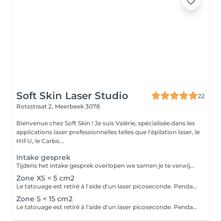
Soft Skin Laser Studio
22
Rotsstraat 2,
Meerbeek 3078
Bienvenue chez Soft Skin ! Je suis Valérie, spécialisée dans les
applications laser professionnelles telles que l'épilation laser, le
HIFU, le Carbo...
Intake gesprek
Tijdens het intake gesprek overlopen we samen je te verwijderen tattoo. Prijzen kan je raadplegen op de website. Indien je niet wenst door te gaan na de intake wordt het reserveringsbedrag terugbetaald.
Zone XS < 5 cm2
Le tatouage est retiré à l'aide d'un laser picoseconde. Pendant le traitement, la peau est refroidie à l'aide d'un refroidisseur cutané. Les soins post-traitement sont inclus.
Zone S < 15 cm2
Le tatouage est retiré à l'aide d'un laser picoseconde. Pendant le traitement, la peau est refroidie à l'aide d'un refroidisseur cutané. Les soins post-traitement sont inclus.