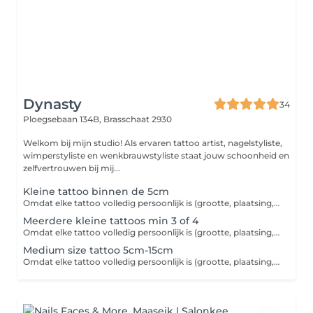
Dynasty
34
Ploegsebaan 134B,
Brasschaat 2930
Welkom bij mijn studio! Als ervaren tattoo artist, nagelstyliste,
wimperstyliste en wenkbrauwstyliste staat jouw schoonheid en
zelfvertrouwen bij mij...
Kleine tattoo binnen de 5cm
Omdat elke tattoo volledig persoonlijk is (grootte, plaatsing, detail en ontwerp), wordt de prijs altijd individueel bepaald. Voor meer info, ontwerpideeën of een exacte prijs mag je mij gerust persoonlijk sturen of bellen. Zo kan ik samen met jou bespreken wat je precies wil en je een correcte prijs op maat geven.
Meerdere kleine tattoos min 3 of 4
Omdat elke tattoo volledig persoonlijk is (grootte, plaatsing, detail en ontwerp), wordt de prijs altijd individueel bepaald. Voor meer info, ontwerpideeën of een exacte prijs mag je mij gerust persoonlijk sturen of bellen. Zo kan ik samen met jou bespreken wat je precies wil en je een correcte prijs op maat geven.
Medium size tattoo 5cm-15cm
Omdat elke tattoo volledig persoonlijk is (grootte, plaatsing, detail en ontwerp), wordt de prijs altijd individueel bepaald. Voor meer info, ontwerpideeën of een exacte prijs mag je mij gerust persoonlijk sturen of bellen. Zo kan ik samen met jou bespreken wat je precies wil en je een correcte prijs op maat geven.