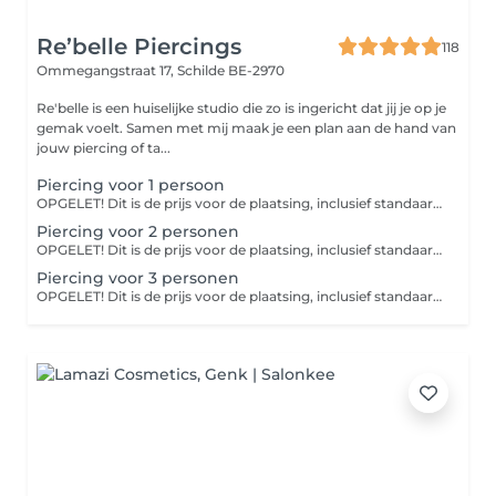
Re’belle Piercings
118
Ommegangstraat 17,
Schilde BE-2970
Re'belle is een huiselijke studio die zo is ingericht dat jij je op je
gemak voelt. Samen met mij maak je een plan aan de hand van
jouw piercing of ta...
Piercing voor 1 persoon
OPGELET! Dit is de prijs voor de plaatsing, inclusief standaard juweel en nazorg. De aangegeven prijs is steeds een 'vanaf' prijs en kan variëren van locatie van de plaatsing en de keuze van juweel indien je voor een ander juweeltje gaat dan het standaard juweel dat in de prijs mee inbegrepen zit! Om alles transparant te houden zodat je weet wat je te wachten staat, splitsen we het piercen op in 2 delen. - Keuze van het juweel - Kostprijs voor het piercen
Piercing voor 2 personen
OPGELET! Dit is de prijs voor de plaatsing, inclusief standaard juweel en nazorg. De aangegeven prijs is steeds een 'vanaf' prijs en kan variëren van locatie van de plaatsing en de keuze van juweel! Om alles transparant te houden zodat je weet wat je te wachten staat, splitsen we het piercen op in 2 delen. - Keuze van het juweel - Kostprijs voor het piercen
Piercing voor 3 personen
OPGELET! Dit is de prijs voor de plaatsing, inclusief standaard juweel en nazorg. De aangegeven prijs is steeds een 'vanaf' prijs en kan variëren van locatie van de plaatsing en de keuze van juweel! Om alles transparant te houden zodat je weet wat je te wachten staat, splitsen we het piercen op in 2 delen. - Keuze van het juweel - Kostprijs voor het piercen