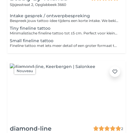
Sijsjesstraat 2,
Opglabbeek 3660
Intake gesprek / ontwerpbespreking
Bespreek jouw tattoo-idee tijdens een korte intake. We bekijken samen het ontwerp, de grootte, plaatsing en stijl zodat je met een duidelijk plan naar je afspraak komt. Aanbevolen voor grotere ontwerpen, meerdere tattoos of als je nog twijfelt over bepaalde details.
Tiny fineline tattoo
Minimalistische fineline tattoo tot ±5 cm. Perfect voor kleine symbolen, mini tekstjes, initialen of eenvoudige ontwerpen met fijne lijnen.
Small fineline tattoo
Fineline tattoo met iets meer detail of een groter formaat tot ±10 cm. Ideaal voor kleine bloemen, handschrift, combinaties van symbolen of verfijnde ontwerpen met meerdere elementen.
Nouveau
diamond-line
2