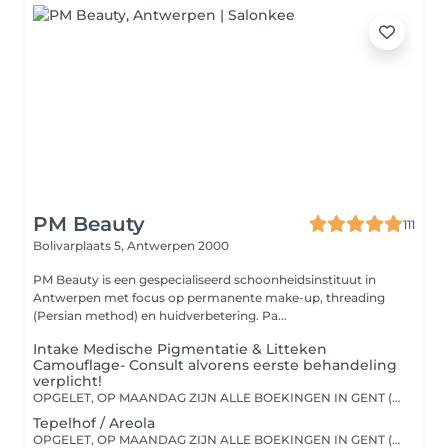
PM Beauty
111
Bolivarplaats 5,
Antwerpen 2000
PM Beauty is een gespecialiseerd schoonheidsinstituut in
Antwerpen met focus op permanente make-up, threading
(Persian method) en huidverbetering. Pa...
Intake Medische Pigmentatie & Litteken
Camouflage- Consult alvorens eerste behandeling
verplicht!
OPGELET, OP MAANDAG ZIJN ALLE BOEKINGEN IN GENT (Loofblommestraat 15, 9051 Sint Denijs Westrem)!
Tepelhof / Areola
OPGELET, OP MAANDAG ZIJN ALLE BOEKINGEN IN GENT (Loofblommestraat 15, 9051 Sint Denijs Westrem)! Intake gesprek voor de nieuwe klanten Verplicht !! 6 weken na de eerste sessie gaan we het procedure herhalen en de pigmentatie bij werken . Deze sessie gebeurt exact 6 weken na de eerste behandeling moeten plaats vinden en geen weken of maanden later !!! Let op ! Er kan nog een derde sessie nodig zijn , die zal 6 weken na de eerste bijwerking plaatst vinden en geen weken of maanden later ! Touch-up of bijwerking sessies kosten 95€ !