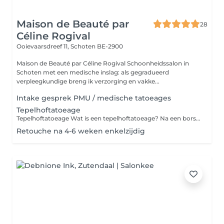
Maison de Beauté par
28
Céline Rogival
Ooievaarsdreef 11,
Schoten BE-2900
Maison de Beauté par Céline Rogival Schoonheidssalon in
Schoten met een medische inslag: als gegradueerd
verpleegkundige breng ik verzorging en vakke...
Intake gesprek PMU / medische tatoeages
Tepelhoftatoeage
Tepelhoftatoeage Wat is een tepelhoftatoeage? Na een borstreconstructie is het mogelijk om een tepelhof te laten tatoeëren. De medische term voor tatoeage is dermatografie. De behandeling vindt plaats in twee of drie sessies, waarbij tussen iedere sessie ongeveer vier tot acht weken tijd zit. Voorbereiding Vooraf melden Meld eventuele allergieën. Voorbereiding thuis Wij verzoeken u op de dag van behandeling geen bodylotion te gebruiken. Behandelsessie Tijdens de eerste behandelsessie bepalen we in overleg met u de grootte van de tepelhof en de kleur. De kleur van de tatoeage wordt afgestemd op de andere tepelhof of op een ander stukje huid. Dan wordt de eerste tatoeage geplaatst. In het algemeen is de tatoeage zetten niet pijnlijk en volstaat de Emla crème als verdoving. Desgewenst is een extra verdoving mogelijk. Tijdens de behandeling tatoeëert men de inkt in de huid met een speciaal apparaat. Door het tatoeëren ontstaat een schaafwondje dat een schrijnend gevoel kan geven. Dit wondje geneest vanzelf. U krijgt instructies voor nazorg. Vervolgbehandeling Na de eerste afspraak plannen we een vervolgafspraken met u in. Na ongeveer vier weken vindt de volgende sessie plaats. Duur van de behandeling De eerste behandeling duurt ongeveer 60 minuten. De vervolgbehandelingen duren circa 45 minuten. Als er sprake is van een dubbelzijdige tepeltatoeage wordt er meer tijd ingepland. Na de behandelingen De nazorg wordt met u grondig overlopen.
Retouche na 4-6 weken enkelzijdig