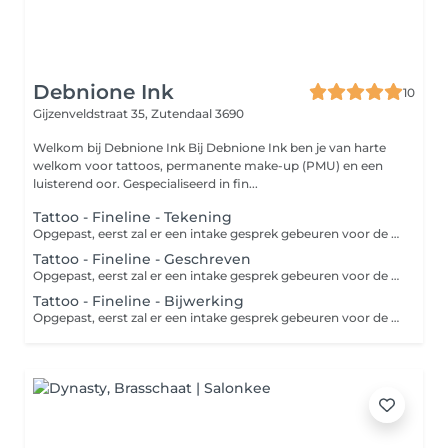
Debnione Ink
10
Gijzenveldstraat 35,
Zutendaal 3690
Welkom bij Debnione Ink Bij Debnione Ink ben je van harte
welkom voor tattoos, permanente make-up (PMU) en een
luisterend oor. Gespecialiseerd in fin...
Tattoo - Fineline - Tekening
Opgepast, eerst zal er een intake gesprek gebeuren voor de tattoo plaatsing. Iedere tattoo heeft een variable prijs, dit naar functie van de grote & complexiteit. De prijs die is aangegeven is de voorschot prijs van €25! Je mag me steeds een Whatsapp berichtje sturen, opgelet dit is enkel een nummer om Whatsapp berichten te versturen. +32470855054
Tattoo - Fineline - Geschreven
Opgepast, eerst zal er een intake gesprek gebeuren voor de tattoo plaatsing. Iedere tattoo heeft een variable prijs, dit naar functie van de grote & complexiteit. De prijs die is aangegeven is de voorschot prijs van €25! Je mag me steeds een Whatsapp berichtje sturen, opgelet dit is enkel een nummer om Whatsapp berichten te versturen. +32470855054
Tattoo - Fineline - Bijwerking
Opgepast, eerst zal er een intake gesprek gebeuren voor de tattoo plaatsing. Iedere tattoo heeft een variable prijs, dit naar functie van de grote & complexiteit. De prijs die is aangegeven is de voorschot prijs van €25! Je mag me steeds een Whatsapp berichtje sturen, opgelet dit is enkel een nummer om Whatsapp berichten te versturen. +32470855054