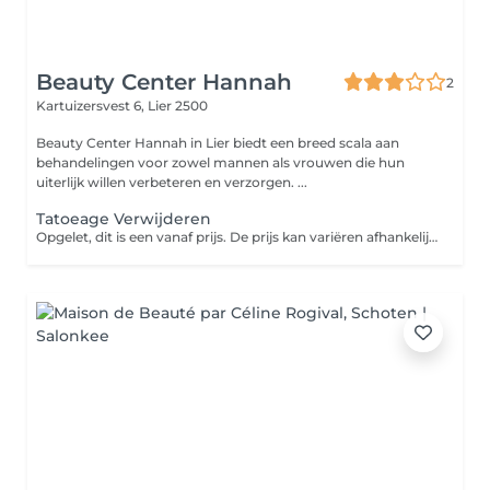
Beauty Center Hannah
2
Kartuizersvest 6,
Lier 2500
Beauty Center Hannah in Lier biedt een breed scala aan
behandelingen voor zowel mannen als vrouwen die hun
uiterlijk willen verbeteren en verzorgen. ...
Tatoeage Verwijderen
Opgelet, dit is een vanaf prijs. De prijs kan variëren afhankelijk van tatoeage. Tijdens het verwijderen van je tattoo wordt er door de laser een lichtbundel gericht op je tatoeage. Deze lichtbundel wordt geabsorbeerd door de inkt van je tattoo in de huidlaag. Door de energie van de laser valt de inkt van je tattoo in kleine deeltjes uiteen en wordt het door het lichaam afgevoerd als afvalstoffen.