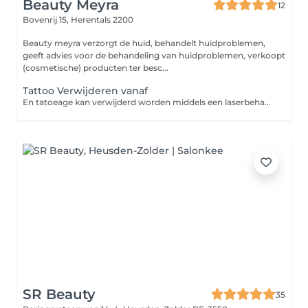
Beauty Meyra
12
Bovenrij 15,
Herentals 2200
Beauty meyra verzorgt de huid, behandelt huidproblemen,
geeft advies voor de behandeling van huidproblemen, verkoopt
(cosmetische) producten ter besc...
Tattoo Verwijderen vanaf
En tatoeage kan verwijderd worden middels een laserbehandeling of operatief. Bij een operatieve behandeling blijft er altijd een litteken over. Bij een laserbehandeling door het laser kan de tatoeage geheel verwijderd worden zonder dat er een litteken achterblijft. Opgelet, dit is een vanaf prijs.
SR Beauty
35