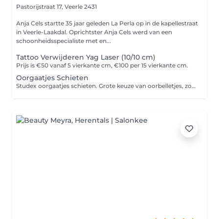
Pastorijstraat 17,
Veerle 2431
Anja Cels startte 35 jaar geleden La Perla op in de kapellestraat
in Veerle-Laakdal. Oprichtster Anja Cels werd van een
schoonheidsspecialiste met en...
Tattoo Verwijderen Yag Laser (10/10 cm)
Prijs is €50 vanaf 5 vierkante cm, €100 per 15 vierkante cm.
Oorgaatjes Schieten
Studex oorgaatjes schieten. Grote keuze van oorbelletjes, zowel voor kinderen als volwassen. Bij kindjes schieten wij oorgaatjes vanaf drie jaar. Wij doen het met twee personen tegelijk zodat het heel vlug gaat voor kindjes.