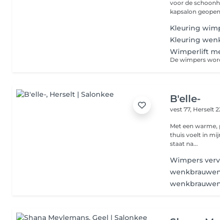
voor de schoonhe
kapsalon geopend
Kleuring wim
Kleuring we
Wimperlift m
B'elle-
vest 77,
Herselt 
Met een warme, pe
thuis voelt in mi
staat na...
Wimpers verv
wenkbrauwen 
wenkbrauwen 