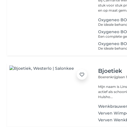
Bij Calmanté we
stuk voor stuk pr
en op maat gemaa
Oxygeneo B
Oxygeneo BOO
Oxygeneo BO
Bjoetiek
Boerenkrijglaan 1
Mijn naam is Lins
actief als schoon
Hulsho...
Wenkbrauwe
Verven Wimp
Verven Wenk