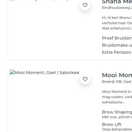
Shana Me
Eindhoutseweg 
Hi, Ik ben Shana 
verhuisd naar Ge
Niet enkel prive i.
Proef Bruids
Bruidsmake-
Extra Persoo
Mooi Mo
Breerijt 31B,
Geel
Mooi Moment is e
mag voelen, vanbinnen en vanb
esthetische...
Brow Shapin
Brow Lift