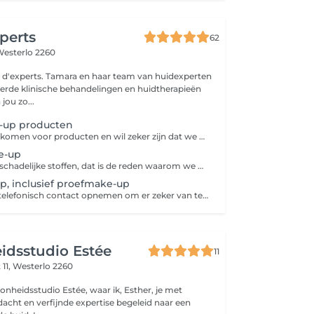
xperts
62
esterlo 2260
 d'experts. Tamara en haar team van huidexperten
erde klinische behandelingen en huidtherapieën
jou zo...
-up producten
U wil graag langskomen voor producten en wil zeker zijn dat we open zijn of u wil graag nog extra advies, we helpen u graag :-)
e-up
Make-up zonder schadelijke stoffen, dat is de reden waarom we uitsluitend met Jane Irredale werken. Make-up die het allerbeste in je naar boven kan halen met formules die je huid beschermen en versterken. een perfecte afwerking van je dagelijks verzorgingsritueel. Indien u graag( bruid) make-up wenst op zaterdagvoormiddag is dit mogelijk maar best even telefonisch reserveren. ( dit kan niet online)
, inclusief proefmake-up
U kan best even telefonisch contact opnemen om er zeker van te zijn dat we vrij zijn op jouw grote dag.
idsstudio Estée
11
 11,
Westerlo 2260
nheidsstudio Estée, waar ik, Esther, je met
dacht en verfijnde expertise begeleid naar een