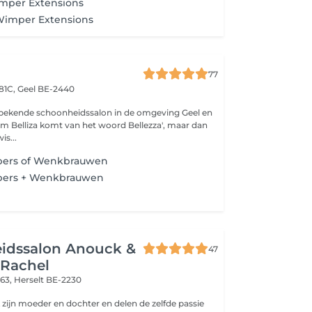
mper Extensions
Wimper Extensions
77
81C,
Geel BE-2440
elbekende schoonheidssalon in de omgeving Geel en
m Belliza komt van het woord Bellezza', maar dan
is...
pers of Wenkbrauwen
pers + Wenkbrauwen
g
idssalon Anouck &
47
 Rachel
 63,
Herselt BE-2230
zijn moeder en dochter en delen de zelfde passie