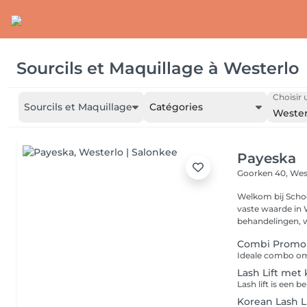
Sourcils et Maquillage
à
Westerlo
Choisir 
Sourcils et Maquillage
Catégories
Wester
Payeska
Goorken 40,
Wes
Welkom bij Schoo
vaste waarde in Westerlo. We bieden e
behandelingen, w
Combi Promo 
Lash Lift met
Korean Lash L