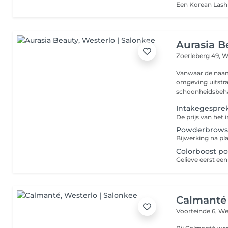
Aurasia B
Zoerleberg 49,
W
Vanwaar de naam Aurasia ? Aura staat voo
omgeving uitstraa
schoonheidsbeha
Intakegespre
Powderbrow
Colorboost p
Calmanté
Voorteinde 6,
We