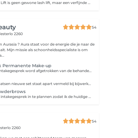
Een Korean Lash Lift is geen gewone lash lift, maar een verfijnde techniek die de natuurlijke wimpers vanaf de wortel lift met focus op wimpergezondheid en een zachter, natuurlijker resultaat. Geen krultang, mascara of extensions nodig. Het effect? Een open, frisse blik zonder too much, met een resultaat dat tot 6 weken zichtbaar blijft. Geschikt voor zowel korte als lange wimpers.
eauty
54
esterlo 2260
r de energie die je naar de
lt. Mijn missie als schoonheidsspecialiste is om
...
k Permanente Make-up
De prijs van het intakegesprek word afgetrokken van de behandeling die gekozen word.
s
Bijwerking na plaatsen nieuwe set staat apart vermeld bij bijwerking tussen 6-12 weken.
owderbrows
Gelieve eerst een intakegesprek in te plannen zodat ik de huidige status van uw wenkbrauwen kan bekijken. Een colorboost is voor wenkbrauwen die enkel een opfrissing van kleur nodig hebben. Voorbeelden daarvan zijn wenkbrauwen die grijzig of blauw geworden zijn of waarvan de kleur verkleurd is door UV stralen. De prijs van de intake word afgetrokken van de totaalprijs.
54
sterlo 2260