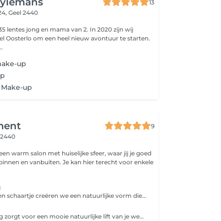
ylemans
13
24,
Geel 2440
35 lentes jong en mama van 2. In 2020 zijn wij
el Oosterlo om een heel nieuw avontuur te starten.
..
make-up
up
n Make-up
ment
9
 2440
en warm salon met huiselijke sfeer, waar jij je goed
uiten. Je kan hier terecht voor enkele
g
Met wax, pincet en schaartje creëren we een natuurlijke vorm die je wenkbrauwen mooi accentueert en je gelaat in balans brengt.
Deze behandeling zorgt voor een mooie natuurlijke lift van je wenkbrauwhaartjes en een meer gedefinieerde vorm. Ideaal als je graag vollere wenkbrauwen wil!