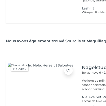
Lashlift
Wimperlift + kleu
Nous avons également trouvé Sourcils et Maquilla
Nagelstud
Nouveau
Bergomsveld 42
Welkom op mijn b
schoonheidssalon. Met meer dan 15 jaar ervarin
schoonheidsindust
Nieuwe Set W