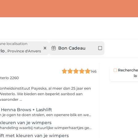
une localisation
Bon Cadeau
lo
,
Province d'Anvers
Recherche 
146
la
terlo 2260
nheidsinstituut Payeska, al meer dan 25 jaar een
en beperkt aanbod aan
aaronder ...
Henna Brows + Lashlift
Ideale combo om je ogen te doen stralen, een openere blik en wekenlang resultaat. Geniet met deze combo van een voordeligere prijs.
 kleuren van je wimpers
Lash lift is een behandeling waarbij natuurlijke wimperhaartjes gelift worden zonder gebruik van krultangen, mascara of wimperextensions. Een openere blik, natuurlijk effect en wie niet houdt van "too much". Mascara is overbodig en het resultaat 6 weken zichtbaar. De lash lift kan op zowel lange als korte wimpers worden toegepast. Kies jij voor een stralende en sprekende blik?
ift met kleuren van je wimpers