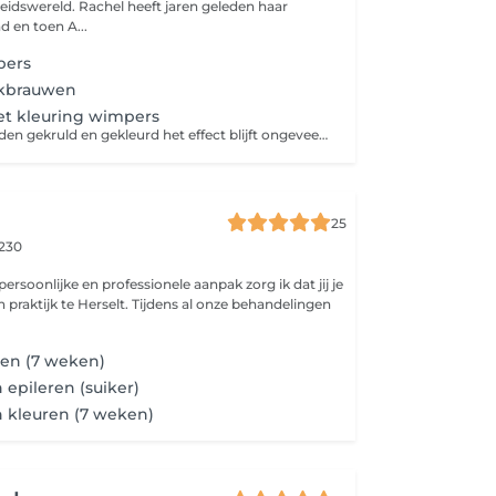
idswereld. Rachel heeft jaren geleden haar
 en toen A...
pers
nkbrauwen
et kleuring wimpers
De wimpers worden gekruld en gekleurd het effect blijft ongeveer 6 tot 8 weken
25
2230
rsoonlijke en professionele aanpak zorg ik dat jij je
jn praktijk te Herselt. Tijdens al onze behandelingen
en (7 weken)
epileren (suiker)
kleuren (7 weken)