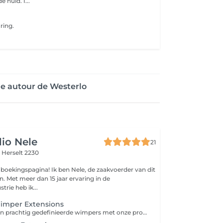
gezonde, stralende huid. I...
ring.
ge autour de Westerlo
io Nele
21
,
Herselt 2230
oekingspagina! Ik ben Nele, de zaakvoerder van dit
g in de
rie heb ik...
imper Extensions
Ervaar de luxe van prachtig gedefinieerde wimpers met onze professionele wimperextensions. Een subtiele verlenging of extra volume? Wij garanderen een natuurlijk en langdurig resultaat van jouw wimpers.