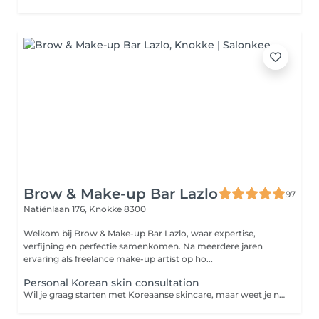
Brow & Make-up Bar Lazlo
97
Natiënlaan 176,
Knokke 8300
Welkom bij Brow & Make-up Bar Lazlo, waar expertise,
verfijning en perfectie samenkomen. Na meerdere jaren
ervaring als freelance make-up artist op ho...
Personal Korean skin consultation
Wil je graag starten met Koreaanse skincare, maar weet je niet welke producten bij jouw huid passen? Tijdens dit persoonlijk skincare advies bekijken we jouw huid, bespreken we jouw huiddoelen en stellen we een verzorgingsroutine samen die volledig is afgestemd op jouw behoeften. Tijdens dit persoonlijke Koreaanse skincare advies nemen we de tijd om jouw huid en huidbehoeften grondig te bespreken. Je krijgt professioneel advies over welke producten het beste bij jouw huidtype en huiddoelen passen, hoe je ze correct gebruikt en hoe je een effectieve routine opbouwt. Perfect voor wie wil starten met Koreaanse skincare of zijn huidige routine wil optimaliseren met de juiste producten. Bij besteding van 75€ is dit gesprek gratis.