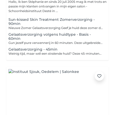
Hallo, Ik ben Stéphanie en sinds 20 juli 2005 mag ik met trots en
passie mijn klanten ontvangen in mijn eigen salon -
Schoonheidsinstituut Desté in ...
Sun-kissed Skin Treatment Zomerverzorging -
90min
Nieuwe Zomer Gelaatsverzorging Geef je huid deze zomer de verzorging die ze verdient. Zon, warmte en andere externe invloeden kunnen de huid uitdrogen, gevoeliger maken en haar natuurlijke uitstraling verminderen. Deze speciaal ontwikkelde zomerbehandeling helpt de huid intens te hydrateren, de huidbarrière te versterken en roodheid of irritatie te kalmeren. Na de verzorging voelt je huid opnieuw fris, comfortabel en stralend aan, met een gezonde zomerse glow. Deze behandeling richt zich op: Het herstellen van het vochtgehalte van de huid Het versterken van de natuurlijke huidbarrière Het kalmeren van de huid na zon, warmte en externe stressfactoren Het terugbrengen van een frisse, gezonde uitstraling Extra voordeel: bij deze verzorging ontvang je gratis een Hydra Sheet Mask voor thuisgebruik, zodat je de resultaten van de behandeling nog langer kunt behouden en je huid ook thuis extra kunt verwennen.
Gelaatsverzorging volgens huidtype - Basis -
60min
Gun jezelf pure verwennerij in 60 minuten. Deze uitgebreide gelaatsverzorging is ideaal voor wie niet alleen resultaat wil zien, maar ook écht wil ontspannen. In één uur tijd krijgt je huid precies wat ze nodig heeft, terwijl jij volledig tot rust komt dankzij een heerlijk ontspannende massage. We starten met een korte huidanalyse, zodat we de behandeling volledig kunnen afstemmen op jouw huidtype en huidbehoeften. Van diepe hydratatie tot versteviging, van een stralende glow tot een zuiverende aanpak: we kiezen samen de perfecte combinatie van producten en technieken. Daarna volgt het meest geliefde onderdeel: een rustgevende massage van gezicht, hals en schouders. Deze stimuleert de doorbloeding, verzacht spanning en zorgt voor een onmiddellijk gevoel van welzijn. Je huid gaat stralen, je gelaat ontspant en jij voelt je als herboren. Na 60 minuten stap je naar buiten met een zichtbaar frisse, soepele en vernieuwde huid én een heerlijk licht hoofd. Een uur voor jezelf, een resultaat dat de rest van de dag blijft. Boek jouw 60-minutenverzorging en voel het verschil.
Gelaatsverzorging - 45min
Weinig tijd, maar wél een stralende huid? Deze 45-minutenbehandeling is ideaal voor wie zichzelf een snel maar effectief me-time moment gunt tijdens de lunchpauze of gewoon even tussendoor. Heb je nood aan extra hydratatie, een liftende boost, een frisse glow of net een zuiverende aanpak? Wat je huid ook vraagt, jij stapt nadien weer naar buiten met een frisse uitstraling en hernieuwd zelfvertrouwen. Let op: deze behandeling bevat geen massage.