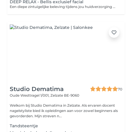
DEEP RELAX - Bellis exclusief facial
Een diepe zintuigelijke beleving tijdens jou huidverzorging waar het niet alleen gaat om de huid te verzorgen, maar ook om het creeeren van een ontspannend moment dat je gelaatsverzorging naar een dieper niveau tilt. Een ritueel met borsteleffleurages, warme stoom, de zachtste bamboo handdoeken en de kracht van manuele technieken. Geen gepruts met enkel vingertoppen maar full skincontact van pols tot ellenboog tijdens de massagetechnieken. Voor wie verlangt naar een gehydrateerde & frisse huid, een moment van rust, diepe ontspanning & verbinding met zichzelf. - Dieptereiniging - Insluizen van serum - Gelaat & hoofdhuid massage - Masker - Massage van schouders, armen & handen - Dagcreme & lipverzorging +LED THERAPIE: Versterk je behandeling & behoud het resultaat langer met ons LED-masker. De combinatie van rood, geel én blauw licht kalmeert roodheden, helpt onzuiverheden en ondersteunt huidherstel terwijl je volledig ontspant. LED-licht werkt van binnenuit op cellulair niveau én stimuleert natuurlijke regeneratie. Volledig veilig, zonder UV. Zo krijgt je huid een frisse, gezonde glow en vormt het de perfecte aanvulling op je verzorging.
Studio Dematima
70
Oude Westtragel 1/001,
Zelzate BE-9060
Welkom bij Studio Dematima in Zelzate. Als ervaren docent
nagelstyliste bied ik opleidingen aan voor zowel beginners als
gevorderden. Mijn streven n...
Tandsteentje