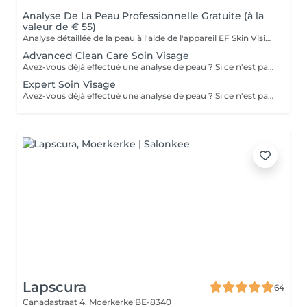
Analyse De La Peau Professionnelle Gratuite (à la
valeur de € 55)
Analyse détaillée de la peau à l'aide de l'appareil EF Skin Vision. Chaque peau est unique, c'est pourquoi nous analysons ensemble les besoins actuels de votre peau. L'appareil d'analyse de la peau effectue une analyse numérique complète. En quelques minutes, il détermine l'identité de votre peau, sur la base de 9 mesures spécifiques : hydratation, excès de sébum, élasticité, desquamation, pores, taches pigmentaires, pattes d'oie, rides du front, couperose.
Advanced Clean Care Soin Visage
Avez-vous déjà effectué une analyse de peau ? Si ce n'est pas le cas, veuillez réserver une analyse de peau. Si vous ne le faites pas, nous ne pourrons malheureusement pas réaliser le soin dans son intégralité. Le soin Expert est très efficace grâce à la précision de techniques manuelles spécifiques, associées à des produits de soin professionnels hautement actifs. En fonction de votre ID Skin, nous traitons en profondeur les besoins de votre peau.
Expert Soin Visage
Avez-vous déjà effectué une analyse de peau ? Si ce n'est pas le cas, veuillez réserver une analyse de peau. Si vous ne le faites pas, nous ne pourrons malheureusement pas réaliser le soin dans son intégralité. Le soin Expert est très efficace grâce à la précision de techniques manuelles spécifiques, associées à des produits de soin professionnels hautement actifs. En fonction de votre ID Skin, nous traitons en profondeur les besoins de votre peau.
Lapscura
64
Canadastraat 4,
Moerkerke BE-8340