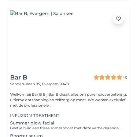
Bar B
43
Sanderuslaan 95,
Evergem 9940
Welkom bij Bar B Bij Bar B draait alles om pure huidverbetering,
ultieme ontspanning en zelfzorg op maat. We werken exclusief
met de professionele...
INFUZION TREATMENT
Summer glow facial
Geef je huid een frisse zomerboost met deze verhelderende en hydraterende behandeling. We werken aan een een stralende teint, een sterkere huidbarrière & ondersteuning van pigmentatie en opheldering van doffe huid, zodat jouw huid helemaal klaar is voor zonnige dagen. Dubbele reiniging van het gelaat, enzymatische peeling, aangepast serum & masker, massage van de nek & schouders, dagcrème & SPF afgestemd aan jouw huid.
Boozter serum