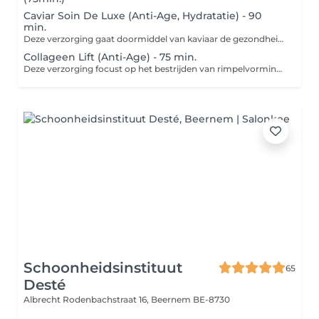
Caviar Soin De Luxe (Anti-Age, Hydratatie) - 90
min.
Deze verzorging gaat doormiddel van kaviaar de gezondheid van je huid verbeteren Kaviaar hydrateert, stimuleert collageenproductie, herstelt schade en vermindert ontstekingen. Ideaal voor mensen met - Rijpere huid - Droge huid - Gevoelige huid - Couperose - Normale of gemengde huid Niet geschikt voor een actieve acné huid
Collageen Lift (Anti-Age) - 75 min.
Deze verzorging focust op het bestrijden van rimpelvorming icm een collageenboost. Ideaal voor mensen met - Rijpere huid Kan ook voor - Droge huid - Gevoelige huid - Couperose - Normale of gemengde huid Niet geschikt voor een actieve acné huid
Schoonheidsinstituut
65
Desté
Albrecht Rodenbachstraat 16,
Beernem BE-8730