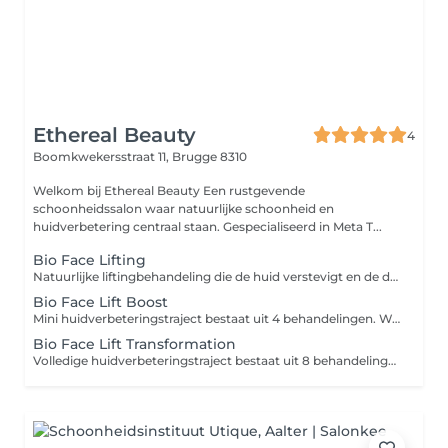
Ethereal Beauty
4
Boomkwekersstraat 11,
Brugge 8310
Welkom bij Ethereal Beauty Een rustgevende
schoonheidssalon waar natuurlijke schoonheid en
huidverbetering centraal staan. Gespecialiseerd in Meta T...
Bio Face Lifting
Natuurlijke liftingbehandeling die de huid verstevigt en de doorbloeding stimuleert. Ideaal voor een frisse, gelifte en stralende huid.
Bio Face Lift Boost
Mini huidverbeteringstraject bestaat uit 4 behandelingen. Wat we in het salon doen, werkt alleen echt als je thuis juist ondersteunt. Daarom zit je routine al mee in je traject.
Bio Face Lift Transformation
Volledige huidverbeteringstraject bestaat uit 8 behandelingen. Wat we in het salon doen, werkt alleen echt als je thuis juist ondersteunt. Daarom zit je routine al mee in je traject.