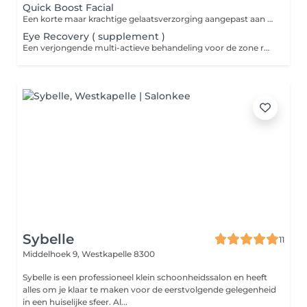
Quick Boost Facial
Een korte maar krachtige gelaatsverzorging aangepast aan de noden van uw huid. Bevat een reiniging, gevolgd door een diepte reiniging, toner, aangepast masker, serum en dagcrème.
Eye Recovery ( supplement )
Een verjongende multi-actieve behandeling voor de zone rond de ogen om wallen te draineren, te verminderen en de aanblik van dronkere kringen en fijne lijntjes te verbeteren. Kan toegevoegd worden aan elke gelaatsverzorgingsbehandeling.
Sybelle
11
Middelhoek 9,
Westkapelle 8300
Sybelle is een professioneel klein schoonheidssalon en heeft
alles om je klaar te maken voor de eerstvolgende gelegenheid
in een huiselijke sfeer. Al...