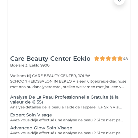
Care Beauty Center Eeklo
48
Boelare 3,
Eeklo 9900
Welkom bij CARE BEAUTY CENTER, JOUW
SCHOONHEIDSSALON IN EEKLO Via een uitgebreide diagnose
met ons huidanalysetoestel, stellen we samen met jou een v...
Analyse De La Peau Professionnelle Gratuite (à la
valeur de € 55)
Analyse détaillée de la peau à l'aide de l'appareil EF Skin Vision. Chaque peau est unique, c'est pourquoi nous analysons ensemble les besoins actuels de votre peau. L'appareil d'analyse de la peau effectue une analyse numérique complète. En quelques minutes, il détermine votre profil cutané à partir de 9 mesures spécifiques : hydratation, excès de sébum, élasticité, desquamation, pores, taches pigmentaires, pattes d'oie, rides du front, couperose.
Expert Soin Visage
Avez-vous déjà effectué une analyse de peau ? Si ce n'est pas le cas, veuillez réserver une analyse de peau. Si vous ne le faites pas, nous ne pourrons malheureusement pas réaliser le soin dans son intégralité. Le soin Expert est très efficace grâce à la précision de techniques manuelles spécifiques, associées à des produits de soin professionnels hautement actifs. En fonction de votre ID Skin, nous traitons en profondeur les besoins de votre peau.
Advanced Glow Soin Visage
Avez-vous déjà effectué une analyse de peau ? Si ce n'est pas le cas, veuillez réserver une analyse de peau. Si vous ne le faites pas, nous ne pourrons malheureusement pas réaliser le soin dans son intégralité. Un soin oxygénant qui redonne de l'éclat aux peaux les plus ternes. La peau est parfaitement nettoyée grâce à la double exfoliation. Le teint est unifié, et nous redonnons vie et éclat à la peau grâce à l'Oxy Booster. La peau est lisse, purifiée et éclatante grâce au masque peel-off Glow Mask.