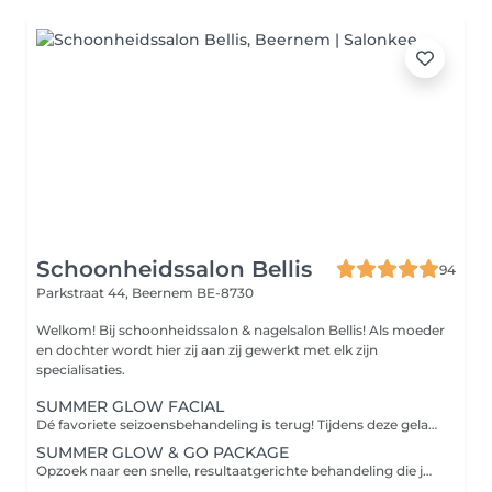
Schoonheidssalon Bellis
94
Parkstraat 44,
Beernem BE-8730
Welkom! Bij schoonheidssalon & nagelsalon Bellis! Als moeder
en dochter wordt hier zij aan zij gewerkt met elk zijn
specialisaties.
SUMMER GLOW FACIAL
Dé favoriete seizoensbehandeling is terug! Tijdens deze gelaatsbehandeling combineren we een moment van pure ontspanning én intensieve huidverzorging in één. De behandeling omvat een dubbele reiniging met ontspannende brush tools, een enzymatische peeling, een zachte scrub, een intensieve cocktail van serums & een ampoule, gevolgd door een diep hydraterend hyaluronzuurmasker. Tijdens de verzorging geniet je ook van een uitgebreide gelaats, hals-nek- decolleté massage en een ontspannende hoofdhuidmassage. Precies wat jij & je huid nodig heeft deze zomer! We sluiten af met aangepaste verzorgingsproducten, SPF & een hydraterende lipverzorging. Resultaat: - Intens gehydrateerde & geplumpte huid - Instant healthy glowing skin - Frisse teint - Minder zichtbare fijne lijntjes - Volledige ontspanning voor lichaam én geest Voor wie deze zomer / vakantie nood heeft aan een moment voor zichzelf met enkel maar ontspanning, terwijl de huid een intensieve glow- en hydratatieboost krijgt.
SUMMER GLOW & GO PACKAGE
Opzoek naar een snelle, resultaatgerichte behandeling die jouw huid onmiddellijk laat stralen? Dan is dé nieuwste Summer Glow & Go Package dé perfecte keuze. Tijdens deze krachtige behandeling werken we met onze innovatieve Micro Infusion Treatment waarbij via ultrafijne microkanaaltjes we hoog geconcentreerde serums in brengen precies daar waar jouw huid ze nodig heeft. Tegelijk stimuleren we ook de natuurlijke aanmaak van collageen en elastine voor een stevigere en gladdere huid. Deze behandeling geeft je huid een intensieve hydratatieboost, verfijnt de huidstructuur en zorgt voor een gezonde, frisse glow. Ideaal als je niet veel tijd hebt, na een vakantie, of bij speciale gelegenheden! Na de behandeling ontvang je bovendien een hydraterend & kalmerend sheetmasker voor thuis, zodat je het resultaat alleen maar kan versterken & nog langer kunt behouden. Resultaat: - Instant healthy glowing skin - Intensieve hydratatie - Verfijnde huidtextuur - Egalere & stralende teint - Stimulatie van collageen & elastine - Zichtbare huidverbetering vanaf de eerste behandeling Snelle glow-up | Micro Infusion | Resultaatgericht | gratis sheetmasker cadeau ( t.w.v. €35,50 )