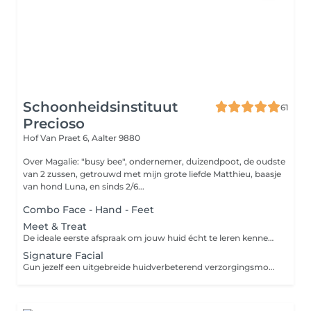
Schoonheidsinstituut
61
Precioso
Hof Van Praet 6,
Aalter 9880
Over Magalie: "busy bee", ondernemer, duizendpoot, de oudste
van 2 zussen, getrouwd met mijn grote liefde Matthieu, baasje
van hond Luna, en sinds 2/6...
Combo Face - Hand - Feet
Meet & Treat
De ideale eerste afspraak om jouw huid écht te leren kennen. Tijdens deze behandeling neem ik uitgebreid de tijd voor een intakegesprek en een grondige huidanalyse. Op basis daarvan geniet je van een volledig gepersonaliseerde gelaatsverzorging, afgestemd op de noden van jouw huid! Na de behandeling ontvang je een persoonlijk huidverbeteringsplan met advies over de meest geschikte vervolgbehandelingen en thuisverzorging, zodat we samen kunnen werken aan een gezonde en stralende huid. Ondertussen kan je ontspannen en genieten van een drankje, zodat jouw eerste bezoek niet alleen informatief, maar ook een echt verwenmoment wordt! (Deze afspraak wordt aangeraden bij een eerste keer of vervolgafspraak van +6maand)
Signature Facial
Gun jezelf een uitgebreide huidverbeterend verzorgingsmoment waarbij ontspanning en resultaat hand in hand gaan. na een grondige huidanalyse wordt de behandeling volledig afgestemd op de behoeften van jouw huid. Dankzij extra tijd is er ruimte voor aanvullende technieken en een diepere verzorging, zodat je huid optimaal kan herstellen, voeden en stralen! Elke Signiture Facial is uniek, omdat jouw huid centraal staat. Zo krijg je telkens de behandeling die op dat moment het meest effect heeft!