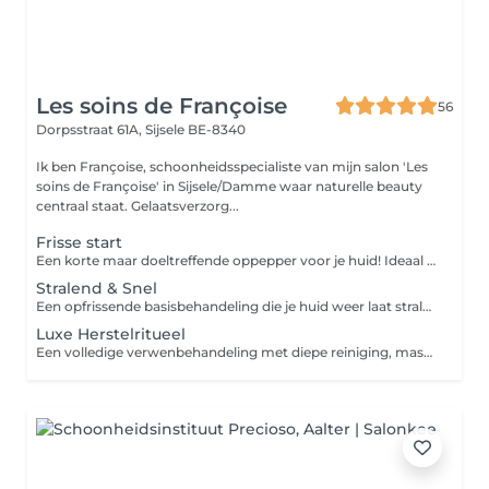
Les soins de Françoise
56
Dorpsstraat 61A,
Sijsele BE-8340
Ik ben Françoise, schoonheidsspecialiste van mijn salon 'Les
soins de Françoise' in Sijsele/Damme waar naturelle beauty
centraal staat. Gelaatsverzorg...
Frisse start
Een korte maar doeltreffende oppepper voor je huid! Ideaal tussen twee behandelingen door of als kennismaking met gelaatsverzorging. Reiniging Dieptereiniging Tonic Afwerking met gezichtscrème
Stralend & Snel
Een opfrissende basisbehandeling die je huid weer laat stralen. Ideaal voor wie snel resultaat wil met een gezonde glow. Reiniging Dieptereiniging Tonic Epilatie Scrub Crème-masker Tonic Afwerking met gezichtscrème
Luxe Herstelritueel
Een volledige verwenbehandeling met diepe reiniging, masker, massage en verzorging op maat. Pure ontspanning voor je huid én je geest. Reiniging Dieptereiniging Tonic Epilatie Scrub/peeling Gelaatsmassage Alginaat/kleimasker of andere volgens noden van de huid Tonic Afwerking met serum en gezichtscrème