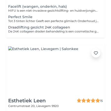
Facelift (wangen, onderkin, hals)
HIFU is een niet-invasieve gezichtslifting- en huidverjongingsbehandeling die gebruik maakt van gefocuste ultrasone geluidsgolven om diep in de huidlagen te penetreren. Dit stimuleert de productie van collageen, wat leidt tot strakkere, jonger uitziende huid. Voorbereiding: Reinig de huid: Zorg ervoor dat je gezicht schoon en vrij is van make-up en olie. Geen zonnebrand of irritaties: Vermijd zonblootstelling en irriterende huidproducten een paar dagen voor de behandeling. Geen injectables: Vermijd botox of fillers enkele weken voorafgaand aan de behandeling. Nazorg: Directe reactie: De huid kan tijdelijk rood of licht opgezwollen zijn, maar dit verdwijnt meestal binnen enkele uren. Geen intense zonblootstelling: Bescherm je huid met een hoge SPF de eerste paar weken. Geen masseren of drukken: Vermijd directe druk op het behandelde gebied. Hydratatie: Gebruik een milde, hydraterende crème om de huid te kalmeren. HIFU vereist meestal geen herstelperiode en heeft langetermijneffecten, met zichtbaar resultaat na ongeveer 2-3 maanden. Het resultaat kan tot 1-2 jaar aanhouden, afhankelijk van je huidtype en levensstijl.
Perfect Smile
Tot 3 tinten lichter Geeft een perfecte glimlach Onderhoud je resultaat
Draadlifting gezicht 24K collageen
De 24K collageen draden behandeling is een cosmetische gezichtsbehandeling die gebruikmaakt van dunne draden doordrenkt met 24-karaats goud en collageen. Deze draden worden handmatig op of in de huid aangebracht (meestal oppervlakkig) om de huid te verstevigen en te verjongen. Kernpunten: Doel: Verbeteren van huidelasticiteit, verminderen van fijne lijntjes en rimpels, en stimuleren van collageenaanmaak. Werking: De collageen draden lossen geleidelijk op in de huid en stimuleren de natuurlijke collageenproductie. 24K goud: Wordt toegevoegd vanwege zijn vermeende ontstekingsremmende en anti-aging eigenschappen. Niet-invasief: Geen naalden of chirurgie, meestal een pijnloze behandeling. Resultaat: Frissere, stevigere huid met een subtiele lifting. Het is een populaire keuze in beauty salons als alternatief voor meer ingrijpende procedures. Resultaat blijft zichtbaar tot 3 maanden na de behandeling.
Esthetiek Leen
15
Centrumstraat 20,
Lievegem 9920