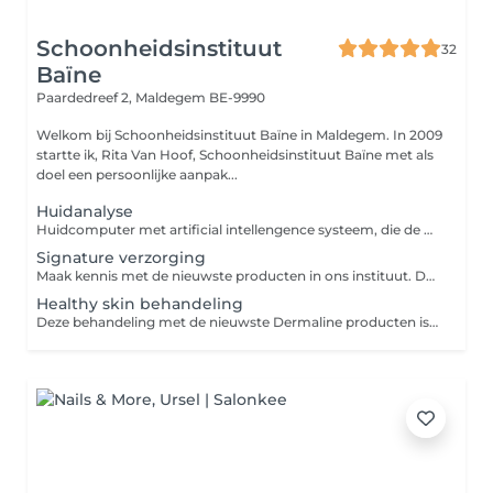
Schoonheidsinstituut
32
Baïne
Paardedreef 2,
Maldegem BE-9990
Welkom bij Schoonheidsinstituut Baïne in Maldegem. In 2009
startte ik, Rita Van Hoof, Schoonheidsinstituut Baïne met als
doel een persoonlijke aanpak...
Huidanalyse
Huidcomputer met artificial intellengence systeem, die de huid op 10 punten meet.
Signature verzorging
Maak kennis met de nieuwste producten in ons instituut. Dermaline een belgisch merk dat staat voor huidverbetering en well-being.
Healthy skin behandeling
Deze behandeling met de nieuwste Dermaline producten is bedoeld om de huid terug in balans te zetten. Deze verzorging zorgt voor een terug goed, werkende en gezonde huid. Inclusief 20 min ledlichttherapie.