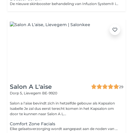
De nieuwe skinbooster behandeling van Infuzion System® is een ware revolutie. Ontdek de kracht van deze revolutionaire huidbehandeling zonder naalden of prikjes. Geef de huid meer volume, herstel verloren volume, hydrateer van binnenuit en optimaliseer de contouren van het gelaat. Boozter bevat hyaluronzuur, vitamines en antioxidanten en heeft een moleculair gewicht van 1000 kDa*. Boozter richt zich voornamelijk op het verbeteren van de huidtextuur. Je kunt het zien als een skinbooster. De huid wordt optimaal gehydrateerd en gevoed met vitamines voor huidverbetering van binnenuit. Na iedere behandeling wordt een verkoelend en voedend masker aangebracht. Inclusief massage van nek en schouders.
Salon A L'aise
29
Dorp 5,
Lievegem BE-9920
Salon a l'aise bevindt zich in hetzelfde gebouw als Kapsalon
Isabelle Je zal dus eerst terecht komen in het Kapsalon om
door te kunnen naar Salon A L...
Comfort Zone Facials
Elke gelaatsverzorging wordt aangepast aan de noden van uw huid. Bij al deze facials zit 1 zone ontharing ( Bv. wenkbrauwen of bovenlip) inbegrepen alsook het verwijderen van onzuiverheden. Hieronder krijg je alvast een korte omschrijving van wat elke gelaatsverzorging inhoudt. Hydramemory gelaatsverzorging: De focus wordt voornamelijk gelegd op uw huid een hydraterende boost te geven. Last van een droge of een doffe huid of wordt het winter en zijn de producten die normaal goed zijn voor jou niet meer voldoende? Dan is deze behandeling ideaal voor jou! Sublime skin gelaatsverzorging: Werkt anti-aging en is ideaal voor de iets oudere huid. Heb je last van fijne lijntjes of kan je huid wat extra versteviging gebruiken, kies je best voor de Sublime skin gelaatsverzorging. Remedy gelaatsverzorging: Deze behandeling is ideaal voor iedereen die een gevoelige huid heeft. De producten bevatten geen parfum of geur en zijn zacht en hydraterend voor de huid. Active Pureness gelaatsverzorging: Heeft u last van onzuiverheden of acné? Active Pureness geeft jouw huid een diepe reiniging en helpt ontstekingen van onzuiverheden te voorkomen met een zachte, gekalmeerde huid als resultaat. Twijfel je toch nog aan welke behandeling je best kiest voor jouw huid? Geen probleem! We kijken en bespreken altijd samen wat uw huid nodig heeft op dat moment.