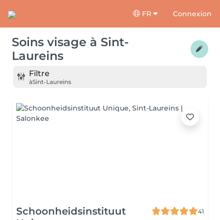
FR
Connexion
Soins visage
à
Sint-
Laureins
Filtre
à
Sint-Laureins
Schoonheidsinstituut
41