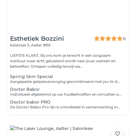
Esthetiek Bozzini
15
Keistraat 3,
Aalter 9910
LIEFSTE KLANT, Bij ons kom je terecht in een zorgzaam
instituut waar écht geluisterd wordt naar jouw wensen en
behoeften. Ontspan volledig terwijl we...
Spring Skin Special
Aangepaste gelaatsverzorging gecombineerd met jou 14-daagse Ampullen kuur (€54,90) Wat kan je hiervan verwachten: Reiniging Peeling Comedonen verwijderen Relaxatie massage van het gelaat en nek 15' Voedend masker Peeling van de armen Afwerking met oog crème Dagcreme Zonnen bescherming
Doctor Babor
Individueel afgestemd op uw huidbehoeften en omvatten effectieve behandelingsstappen.
Doctor babor PRO
De Doctor Babor Pro-lijn is ontwikkeld in samenwerking met dermatologen en biedt hoogwaardige, doelgerichte huidverzorging. Heb je last van huidproblemen of wil je intensief werken aan zichtbare huidverbetering? Dan is deze gelaatsverzorging de ideale keuze. Of het nu gaat om pigmentvlekken, rimpels, roodheid of acne de krachtige, zuivere werkstoffen uit de Doctor Babor Pro-lijn worden nauwkeurig afgestemd op jouw huidbehoeften. Zo zorgen we voor een intensieve, professionele aanpak en langdurig resultaat. Kies voor een behandeling die verder gaat dan ontspanning: kies voor gerichte huidverbetering met Doctor Babor Pro. - Deze behandeling bevat de volgende extra's 2-3 dubbele peeling Face sculpting massage (musculaire diepte ontspanning, drukpunt massage, ontgiften van het weefsel)