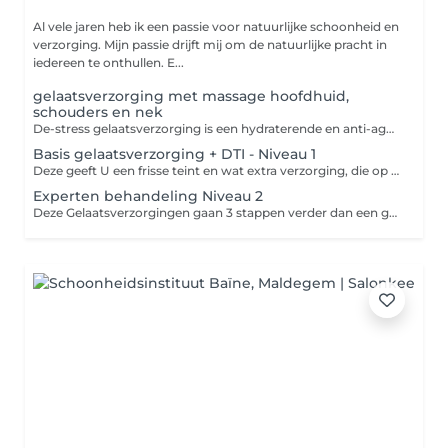
Al vele jaren heb ik een passie voor natuurlijke schoonheid en
verzorging. Mijn passie drijft mij om de natuurlijke pracht in
iedereen te onthullen. E...
gelaatsverzorging met massage hoofdhuid,
schouders en nek
De-stress gelaatsverzorging is een hydraterende en anti-age gelaatsverzorging met massage, geniet hier van pure relaxatie en verzorging, de verzorging is voor mannen en vrouwen! Op het einde krijgt U de oogcrème van Radiance C+ mee naar huis cadeau!
Basis gelaatsverzorging + DTI - Niveau 1
Deze geeft U een frisse teint en wat extra verzorging, die op regelmatige basis herhaald moet worden.
Experten behandeling Niveau 2
Deze Gelaatsverzorgingen gaan 3 stappen verder dan een gewone basis gelaatsverzorging. Voor een top boost met langdurige en diepere werking kies je voor deze verzorgingen! Als U niet goed weet welke het best voor Uw huid past, dan bespreken wij het samen op het moment zelf. SkinReset, Ideaal voor behandeling 1! Begin van 0, de detox van de huid. Radiance C+, een gezonde glow met extreme vitamine C inwerking! (frisse gezonde glow) Hydraluronic, ideaal bij huiden met vocht te kort, droge huiden SRNS, topper in anti-age lift en onmiddellijk resultaat