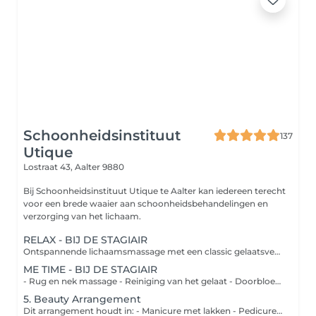
Schoonheidsinstituut
137
Utique
Lostraat 43,
Aalter 9880
Bij Schoonheidsinstituut Utique te Aalter kan iedereen terecht
voor een brede waaier aan schoonheidsbehandelingen en
verzorging van het lichaam.
RELAX - BIJ DE STAGIAIR
Ontspannende lichaamsmassage met een classic gelaatsverzorging. Normaal prijs €159,00 NU VOOR €79,50.
ME TIME - BIJ DE STAGIAIR
- Rug en nek massage - Reiniging van het gelaat - Doorbloedingsmasker - Peeling - Algenmaker met hoofdhuidmassage - Dagcrème & een drankje om af te sluiten. Normaal €120,00 NU VOOR €60,00
5. Beauty Arrangement
Dit arrangement houdt in: - Manicure met lakken - Pedicure met lakken met verwennerij - Classic gelaatsverzorging op maat