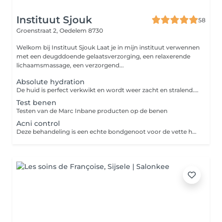
Instituut Sjouk
58
Groenstraat 2,
Oedelem 8730
Welkom bij Instituut Sjouk Laat je in mijn instituut verwennen
met een deugddoende gelaatsverzorging, een relaxerende
lichaamsmassage, een verzorgend...
Absolute hydration
De huid is perfect verkwikt en wordt weer zacht en stralend. Het trekkerig en droog gevoel verdwijnt, de teint is helderder en de huid is terug beter gehydrateerd.
Test benen
Testen van de Marc Inbane producten op de benen
Acni control
Deze behandeling is een echte bondgenoot voor de vette huid met neiging tot acne en combineert 5 werkingen: ze neutraliseert de talgproductie, verwijderd dode cellen, bestrijdt de verspreiding van bacteriën, ontstopt de poriën en gaat de ontstekingen gaan verzachten.