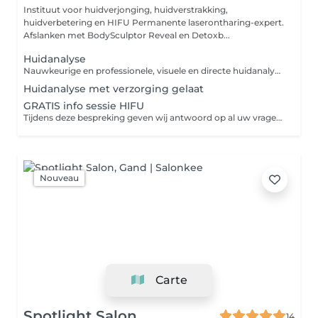
Instituut voor huidverjonging, huidverstrakking,
huidverbetering en HIFU Permanente laserontharing-expert.
Afslanken met BodySculptor Reveal en Detoxb...
Huidanalyse
Nauwkeurige en professionele, visuele en directe huidanalyse. Met gebruik van 8 soorten licht kunnen we huidonevenwichtigheden die met het blote oog niet zichtbaar zijn, nauwkeurig in beeld brengen. Zo bieden we een globaal en uiterst gedetailleerd zicht op de conditie van uw huid. Onmisbaar voor een professionele diagnose. Gepersonaliseerd advies om jouw huid in optimale staat te brengen en daar een maximaal resultaat uit te halen. Wil jij een beter inzicht in uw huid, en zien wat je in de spiegel niet ziet? Ik neem je mee in een uiterst boeiende, transparante en waardevolle ervaring.
Huidanalyse met verzorging gelaat
GRATIS info sessie HIFU
Tijdens deze bespreking geven wij antwoord op al uw vragen. Wij geven u uitleg over HIFU, onze werkwijze, de resultaten, voordelen en de aanbevolen sessies.
Nouveau
Carte
Spotlight Salon
14