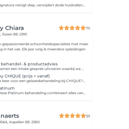
De HydraFacial Signature reinigt diep, verwijdert dode huidcellen en voedt de huid intens met hydraterende serums. Het resultaat: een frisse, zuivere en gezonde glow de perfecte basis voor elke huid.
y Chiara
70
K,
Essen BE-2910
en gepassioneerde schoonheidsspecialiste met meer
ng in het vak. Elk jaar volg ik meerdere opleidingen
 behandel- & productadvies
Wij gaan hierbij samen een intake gesprek uitvoeren waarbij we alles overlopen qua wensen, levensstijl of huidproblemen. Wat wil je verbeteren, loop je ergens tegenaan, weet je niet waar aan te beginnen of ben je eens benieuwd hoe ik te werk ga en waar ik jou mee kan helpen? We gaan met de OBSERV 520x foto's nemen van jouw huid om huidproblemen in de huid op te sporen en effectief te kunnen aanpakken. Steeds met gratis behandel en productadvies.
y CHIQUE (prijs = vanaf)
Is het jouw eerste keer voor een gelaatsbehandeling bij CHIQUE? Dan is deze optie geschikt voor jou! Hierbij starten we met een huidscan m.b.v. de OBSERV 520X en daarna gaan we een behandeling naar keuze uitvoeren
latinum
TOPFAVORIET! Deze Platinum behandeling combineert alles van de HydraFacial Deluxe Premium (premium booster en LED-therapie) met een ontspannende lymfedrainage. De lymfedrainage zorgt voor een ware detox van de huid: voert afvalstoffen en overtollig vocht af en activeert de huid zodat alle werkstoffen die erna komen vele beter worden opgenomen! Wanneer de lymfen doorstromen zijn de cellen voorzien van vers vocht. Resultaat: de huid ziet er fris en levendig uit! Be ready to GLOW & Feel CHIQUE!
naerts
55
 156A,
Kapellen BE-2950