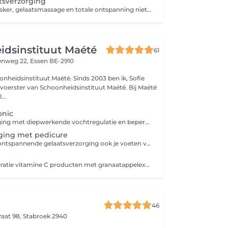
tsverzorging
Is een gelaatsmasker, gelaatsmassage en totale ontspanning niet echt wat je zoekt, maar wil je vooral een grondige reiniging van je huid en af van je onzuiverheden? Dan is de express verzorging iets voor jou! Bij deze kortere verzorging werken we dan ook niet op bijkomstige huiduitdagingen, maar echt op de grondige reiniging van je huid.
dsinstituut Maété
61
enweg 22,
Essen BE-2910
ituut Maété. Sinds 2003 ben ik, Sofie
kvoerster van Schoonheidsinstituut Maété. Bij Maété
...
onic
Dit is een verzorging met diepwerkende vochtregulatie en beperking van waterverlies door de huid. Het hoofdingrediënt is hyaluronzuur en de behandeling is geschikt voor ieder huidtype. Skeyndor heeft voor elke huid de passende behandeling, die gericht is op het verbeteren en perfectioneren van de huid. De behandeling : Reiniging - Epilatie Wenkbrauwen - Diepe Reiniging + Peeling - Inmasseren van de Werkstoffen - Masker - Dag- en Nachtverzorging
rging met pedicure
Laat tijdens een ontspannende gelaatsverzorging ook je voeten verzorgen.
Een nieuwe generatie vitamine C producten met granaatappelextract, voor een stralende huid. Vitamine C bestrijdt de vorming van vrije radicalen in de huid en biedt zo ook bescherming tegen de UV stralen. De huidteint wordt helder en egaler. Skeyndor heeft voor elke huid de passende behandeling, die gericht is op het verbeteren en perfectioneren van de huid. De behandeling : Reiniging - Epilatie Wenkbrauwen - Diepe Reiniging + Peeling - Inmasseren van de Werkstoffen - Masker - Dag- en Nachtverzorging
46
raat 98,
Stabroek 2940