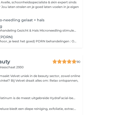
? Jou laten stralen en je goed laten voelen in je eigen
-needling gelaat + hals
ng
Microneedling Behandeling Gezicht & Hals Microneedling stimuleert de natuurlijke huidvernieuwing door fijne naaldjes die de aanmaak van collageen en elastine bevorderen. Dit resulteert in een stevigere, gladdere en stralendere huid. Behandeling: Reiniging en voorbereiding van de huid Microneedling op gezicht én hals voor optimaal effect Kalmerend masker en SPF-bescherming Voordelen: Stimuleert collageenproductie Vermindert fijne lijntjes en pigmentatie Verfijnt poriën en verbetert huidstructuur Na de behandeling kan de huid licht rood zijn, wat snel herstelt. Vermijd zon en gebruik SPF 30+. Plan nu je afspraak voor een stralende huid!
(PDRN)
Zalm sperma (ja hoor, je leest het goed) PDRN behandelingen : Ontdek de kracht van PDRN (Polydeoxyribonucleotide), een innovatief ingrediënt afkomstig uit zalm-DNA dat de huid intens herstelt en verjongt op celniveau. Deze behandeling stimuleert de natuurlijke huidvernieuwing, bevordert collageenaanmaak en helpt bij het herstellen van beschadigde huid. Ideaal bij: Huidveroudering Fijne lijntjes & rimpels Pigmentatie Acne littekens Vermoeide of doffe huid Binnen deze behandeling werken we op maat met: Microneedling : voor diepgaande huidverbetering Superboost dieptereiniging : voor een frisse, zuivere basis door diepgaande reiniging Superboost : voor intensieve voeding + huidversteviging met Biofeedfack Resultaat: een stevigere, gladdere en zichtbaar gezondere huid met een natuurlijke glow.
auty
90
Brasschaat 2930
kel? Bij Velvet draait alles om: Relax ontspannen,
De HydraFacial Platinum is de meest uitgebreide HydraFacial-behandeling. Ze combineert lymfedrainage, diepe reiniging, peeling, extractie, intense hydratatie en LED-lichttherapie voor maximale huidverbetering. Het resultaat: een diep gereinigde, gehydrateerde en stralende huid met een gezonde glow.
De HydraFacial Deluxe biedt een diepe reiniging, exfoliatie, extractie en hydratatie met krachtige serums, aangevuld met LED-lichttherapie. Resultaat: een gladde, frisse en stralende huid met direct zichtbaar effect.