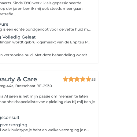
naerts. Sinds 1990 werk ik als gepassioneerde
loop der jaren ben ik mij ook steeds meer gaan
etrefle...
Pure
Deze behandeling is een echte bondgenoot voor de vette huid met neiging tot acne en combineert 5 werkingen: ze neutraliseert de talgproductie, verwijdert dode huidcellen, bestrijdt de verspreiding van bacteriën, ontstopt de poriën en verzacht ontstekingen.
 Volledig Gelaat
Bij deze behandelingen wordt gebruik gemaakt van de Enpitsu Pen. Deze opent automatisch duizenden microkanaaltjes op de huid. Door middel van deze microperforaties kunnen de actieve bestanddelen van de bijhorende behandelingen doordringen tot diepere huidlagen, wat zorgt voor tal van behandelingsvoordelen en maximale doeltreffendheid. Je kan de optie "met Celluma" toevoegen: Celluma bevordert een natuurlijke fotobiochemische reactie vergelijkbaar met het proces van fotosynthese bij planten. Onderzoek heeft aangetoond dat LED-lichttherapie kan helpen de huidtextuur gladder te maken, de stevigheid en veerkracht van de huid te verbeteren, de activiteit van het lymfestelsel te verhogen, de natuurlijke cellulaire activiteit van de huid te herstellen en het verschijnen van fijne lijntjes, rimpels en oppervlakkige hyperpigmentatie te verminderen. De behandeling is voor alle huidtypes, niet-invasief en pijnloos.
Voor een droge en vermoeide huid. Met deze behandeling wordt de huid weer zacht en soepel. Het geeft een boost aan de huidcellen en verbeterd de teint. Het hydrateert tot in de diepte en geeft volume aan de huid.
eauty & Care
53
weg 44a,
Brasschaat BE-2930
ia Al jaren is het mijn passie om mensen te laten
choonheidsspecialiste van opleiding dus bij mij ben je
sconsult
sverzorging
Weet je niet goed welk huidtype je hebt en welke verzorging je nodig hebt? Dan is de kennismakingsverzorging perfect voor je! We bekijken samen welk huidtype je hebt en passen de gelaatsverzorging aan je huidtype aan. Hier is een gelaatsverzorging op maat inbegrepen.