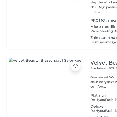
Hey there! Ik ben Axelle, schoonheidsspecialiste & skin expert sinds
2016. Mijn passie
huid ...
PROMO : micro
Micro-needli
Zalm sperma 
Velvet Be
Bredabaan 507,
Over Velvet Wat maakt Velvet uniek in de beauty sector, zowel online
als in de fysieke win
comfort...
Platinum
Deluxe