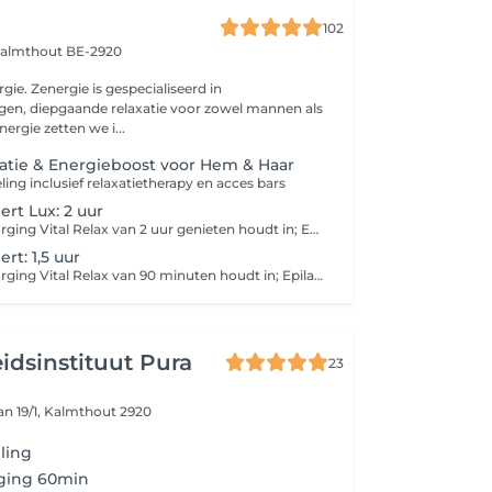
102
almthout BE-2920
ialiseerd in
gen, diepgaande relaxatie voor zowel mannen als
ergie zetten we i...
atie & Energieboost voor Hem & Haar
ing inclusief relaxatietherapy en acces bars
ert Lux: 2 uur
De gezichtsverzorging Vital Relax van 2 uur genieten houdt in; Epilatie wenkbrauwen Zenmodus , prérelaxatie Reinigen melk, lotion, scrub Hydrapeel: De hydrapeel staat bekend om het diep reinigen van het huidoppervlak, detoxifiëren van de huid, het exfoliëren (afschilferen van de oude huid) en het toepassen van intense hydtratatie. Expert sérum naar gelang de behoefte van de huid Gelaatsmassage met acupressuur hierdoor activeren we de meridianen, met als resultaat een diepe relaxatie van het lichaam, stimuleren van de energiebanen waardoor alles beter stroomt in het lichaam, 30 minuten Voetreflexologie 45 minuten tijdens het masker Masker aangepast aan het huidtype Hoofdmassage tijdens het masker We sluiten af met een Dagcrème aangepast aan jouw huidtype
rt: 1,5 uur
De gezichtsverzorging Vital Relax van 90 minuten houdt in; Epilatie wenkbrauwen Zenmodus , prérelaxatie Reinigen melk, lotion, scrub Hydrapeel: De hydrapeel staat bekend om het diep reinigen van het huidoppervlak, detoxifiëren van de huid, het exfoliëren (afschilferen van de oude huid) en het toepassen van intense hydtratatie. Expert sérum naar gelang de behoefte van de huid Gelaatsmassage 20 minuten Voetreflexologie 30 minuten tijdens het masker Masker aangepast aan het huidtype Hoofdmassage tijdens het masker We sluiten af met een Dagcrème aangepast aan jouw huidtype
dsinstituut Pura
23
n 19/1,
Kalmthout 2920
ling
rging 60min