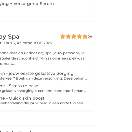
rging + Verzorgend Serum
ay Spa
28
t 11 bus 3,
Kalmthout BE-2920
nheidssalon Peridot day spa, jouw persoonlijke
choonheid. Mijn salon is een plek waar
oment...
m - jouw eerste gelaatsverzorging
Kom je voor de 1ste keer? Boek dan deze verzorging. Deze behandeling omvat: het reinigen van het gelaat, zachte peeling, epileren van de wenkbrauwen, masker en als finishing touch serum en crème. De behandeling wordt toegepast op gelaat en decolleté. Wens je tijdens deze behandeling nog een extra behandeling bij te boeken zoals bvb waxen bovenlip,.., gelieve deze APART bij te boeken.
e - Stress release
De Stress Release gelaatsverzorging is een ontspannende behandeling die specifiek gericht is op het verminderen van stress en spanning in het gelaat, nek en schouders. Het combineert technieken van Fascia en release therapie om spanning los te maken, circulatie te verbeteren en het zenuwstelsel te kalmeren. We starten de behandeling met een reiniging van het gelaat en nadien volgt er een lange, diepe aangepaste massage. Elke vorm van spanning wordt gelokaliseerd en behandeld zodat jij je rustig en vederlicht voelt. Nadien krijg je nog masker alvorens je weer ontspannen de deur uitgaat.
me - Quick skin boost
Een korte gelaatsbehandeling die jouw huid in een korte tijd een boost geeft. Deze behandeling omvat: reinigen van het gelaat, zachte peeling, masker en als finishing touch serum en crème. De behandeling wordt toegepast op gelaat en decolleté. Wens je tijdens deze behandeling nog een extra behandeling bij te boeken zoals bvb waxen,.., gelieve deze APART bij te boeken. Epileren wenkbrauwen NIET inbegrepen bij behandeling.