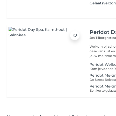
Gelaatsverzo
Peridot D
Jos Tilborghstraa
Welkom bij schoo
oase van rust en stralende s
jouw me-time m
Peridot Welko
Peridot Me-tim
Peridot Me-ti