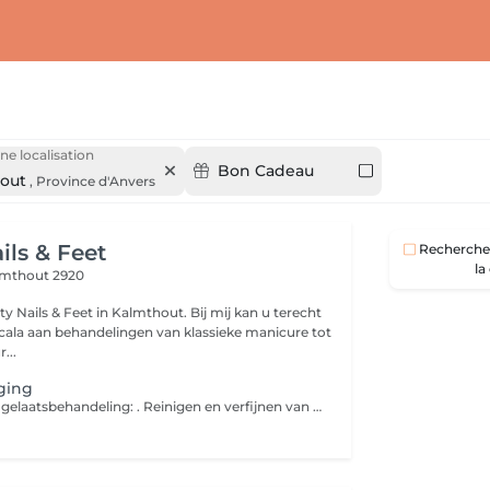
ne localisation
Bon Cadeau
out
,
Province d'Anvers
ils & Feet
Recherche 
la
lmthout 2920
& Feet in Kalmthout. Bij mij kan u terecht
cala aan behandelingen van klassieke manicure tot
...
ging
Onze zuiverende gelaatsbehandeling: . Reinigen en verfijnen van de poriën . Kalmeren én herstellen van de huid .Geven een helder en stralend resultaat NEW! Facial cupping Dit is een natuurlijke behandelmethode waarbij kleine siliconen of glazen cups zachtjes over het gelaat worden bewogen. Door een lichte zuigkracht wordt de doorbloeding gestimuleerd, wat kan zorgen voor een frissere huid, minder spanning in de spieren en een gezonde glow. Het wordt vaak gebruikt om de huid te verstevigen en fijne lijntjes te verminderen.