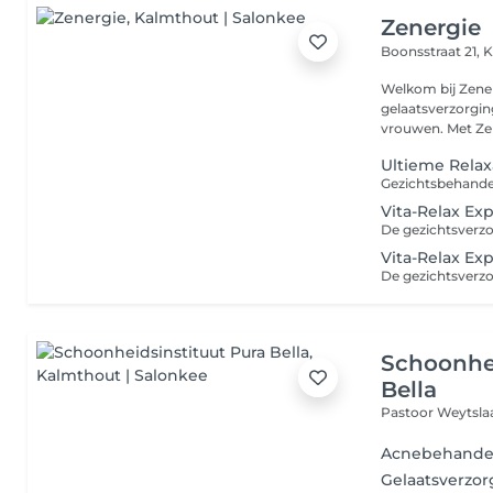
Zenergie
Boonsstraat 21,
K
Welkom bij Zenergie. Zenergie is gespec
gelaatsverzorgin
vrouwen. Met Zen
Ultieme Relax
Gezichtsbehandel
Vita-Relax Exp
Vita-Relax Expe
Schoonhei
Bella
Pastoor Weytslaa
Acnebehande
Gelaatsverzo