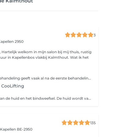
 de Kalmthout
3
apellen 2950
stig
tuur in Kapellenbos vlakbij Kalmthout. Wat ik het
Een CooLifting behandeling geeft vaak al na de eerste behandeling zichtbaar resultaat, fijne lijntjes verdwijnen, diepere rimpels vervagen en trekken zich sterk terug. CooLifting zorgt voor een intense verjonging van huid en bindweefsel rond de ogen en de mond, op het voorhoofd en de nek. Je kan zelfs spreken van een 'botox-like' effect maar op een veel natuurlijkere en gezondere wijze. Het toestel combineert onder hoge druk CO2 met een extreem hoge concentratie aan geatomiseerde actieve stoffen als hyaluronzuur, peptiden, glycerine en gehydroliseerde tarweproteïnen. Een boost bestaat uit 1 behandeling per week gedurende 8 weken na elkaar. Daarna is er een onderhoud aangewezen van 1 behandeling om de 4 tot 5 weken omdat de huid zich elke 4 weken vernieuwt. Voorafgaand wordt de huid diep gereinigd met de producten van 'elementre' zodat de poriën goed vrij zijn en we de behandeling optimaal kunnen insluizen.
 CooLifting
Diepe massage van de huid en het bindweefsel. De huid wordt vacuüm omhoog gezogen en de klepjes masseren zachtjes de huidlagen. Dit zorgt voor stimulatie van de fibroblasten (cellen die collageen, elastine en hyaluronzuur aanmaken) waardoor de productie van deze stoffen verhoogd wordt. Het zorgt ook voor een verbeterde doorbloeding en lymfedrainage. Afvalstoffen en vocht worden sneller afgevoerd hierdoor zien we een mooie verbetering op wallen en donkere kringen en verschijnt er een frisse teint. Deze niet-invasieve, mechanische stimulatie techniek maakt de huid van het gezicht, de hals en decolleté gladder en strakker.
135
,
Kapellen BE-2950