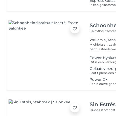
Express Gelaa
Schoonhei
Kalmthoutseste
Welkom bij Schoonheidsinst
Michielssen, zaa
bent u steeds wel
Power Hyalur
Gelaatsverzo
Power C+
Sin Estrés
Oude Ertbrandst