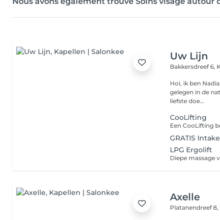
Nous avons également trouvé Soins visage autour
Uw Lijn
Bakkersdreef 6,
K
Hoi, ik ben Nadia, Hartelijk welkom in mijn salon bij mij thuis, ru
gelegen in de na
liefste doe...
CooLifting
GRATIS Intake
LPG Ergolift
Axelle
Platanendreef 8