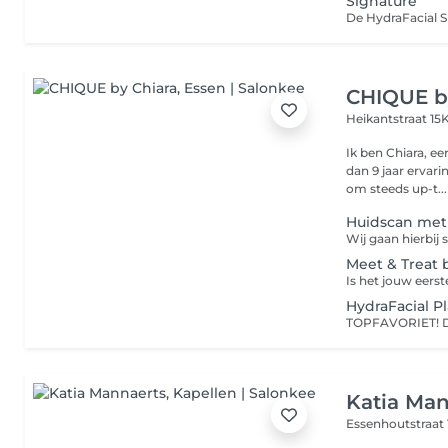
Signature
CHIQUE b
Heikantstraat 15
Ik ben Chiara, e
dan 9 jaar ervari
om steeds up-t...
Huidscan met
Meet & Treat b
HydraFacial P
Katia Man
Essenhoutstraat