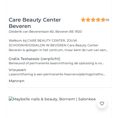
Care Beauty Center
93
Beveren
Diederik van Beverenlaan 60,
Beveren BE-9120
Welkom bij CARE BEAUTY CENTER, JOUW
SCHOONHEIDSSALON IN BEVEREN Care Beauty Center
Beveren is gelegen in het centrum, maar kent de rust van een
buite...
Gratis Testsessie (verplicht)
Benieuwd of permanente laserontharing de oplossing is voor jouw? Tijdens een GRATIS analyse met het EF Laser Care apparaat analyseer ik je huid- en haartype. Vervolgens voer ik een test uit op een kleine zone. Zo heb je al eens een eerste ervaring met de laserbehandeling.
Vrouwen
Laserontharing is een permanente haarverwijderingsmethode die zich richt op het vernietigen van de haarzakjes. Zo kunnen er in het behandelde gebied geen haren meer groeien.
Mannen