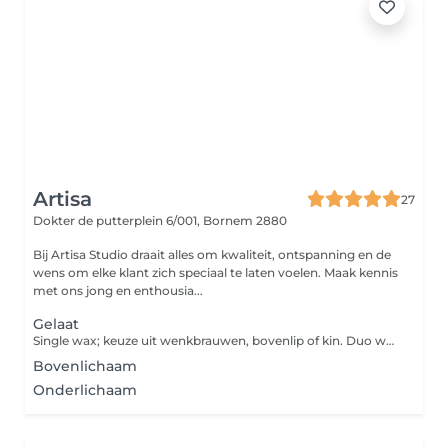
Artisa
27
Dokter de putterplein 6/001,
Bornem 2880
Bij Artisa Studio draait alles om kwaliteit, ontspanning en de
wens om elke klant zich speciaal te laten voelen. Maak kennis
met ons jong en enthousia...
Gelaat
Single wax; keuze uit wenkbrauwen, bovenlip of kin. Duo wax zijn 2 zones en bij full face worden de 3 zones onthaard.
Bovenlichaam
Onderlichaam