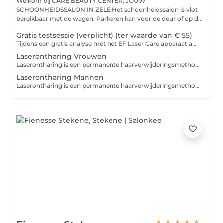
Welkom bij CARE BEAUTY CENTER, JOUW
SCHOONHEIDSSALON IN ZELE Het schoonheidssalon is vlot
bereikbaar met de wagen. Parkeren kan voor de deur of op d...
Gratis testsessie (verplicht) (ter waarde van € 55)
Tijdens een gratis analyse met het EF Laser Care apparaat analyseert je Care Skin Coach je huid- en haartype. Vervolgens voeren we een test uit op een kleine zone. Zo heb je al eens een eerste ervaring met de laserbehandeling.
Laserontharing Vrouwen
Laserontharing is een permanente haarverwijderingsmethode die zich richt op het vernietigen van de haarzakjes. Zo kunnen er in het behandelde gebied geen haren meer groeien.
Laserontharing Mannen
Laserontharing is een permanente haarverwijderingsmethode die zich richt op het vernietigen van de haarzakjes. Zo kunnen er in het behandelde gebied geen haren meer groeien.