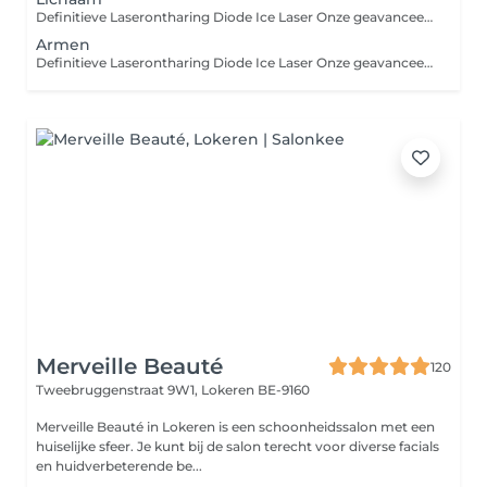
Definitieve Laserontharing Diode Ice Laser Onze geavanceerde Diode Ice Laser biedt een effectieve en vrijwel pijnloze methode om ongewenste haargroei definitief te verminderen. De behandeling is geschikt voor verschillende huidtypes en lichaamszones. Voorbereiding: 2 dagen vóór de behandeling scheren Dit zorgt voor een optimale werking van de laser. Niet harsen, epileren of waxen De haarwortel moet aanwezig zijn voor een effectieve behandeling. Vermijd zon & zelfbruiner Minstens 2 weken voor en na de behandeling. Nazorg: Vermijd blootstelling aan warmte (zoals sauna's en hete douches) gedurende 24-48 uur. Hydrateer de huid en gebruik een zonnecrème met SPF 50 op behandelde zones die blootgesteld worden aan de zon. Wil je meer weten of een afspraak boeken? Neem contact met ons op!
Armen
Definitieve Laserontharing Diode Ice Laser Onze geavanceerde Diode Ice Laser biedt een effectieve en vrijwel pijnloze methode om ongewenste haargroei definitief te verminderen. De behandeling is geschikt voor verschillende huidtypes en lichaamszones. Voorbereiding: 2 dagen vóór de behandeling scheren Dit zorgt voor een optimale werking van de laser. Niet harsen, epileren of waxen De haarwortel moet aanwezig zijn voor een effectieve behandeling. Vermijd zon & zelfbruiner Minstens 2 weken voor en na de behandeling. Nazorg: Vermijd blootstelling aan warmte (zoals sauna's en hete douches) gedurende 24-48 uur. Hydrateer de huid en gebruik een zonnecrème met SPF 50 op behandelde zones die blootgesteld worden aan de zon. Wil je meer weten of een afspraak boeken? Neem contact met ons op!
Merveille Beauté
120
Tweebruggenstraat 9W1,
Lokeren BE-9160
Merveille Beauté in Lokeren is een schoonheidssalon met een
huiselijke sfeer. Je kunt bij de salon terecht voor diverse facials
en huidverbeterende be...