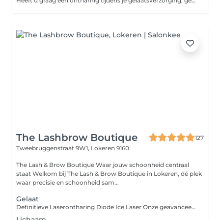
Heeft u graag een ontharing tijdens je gelaatsverzorging, gelieve deze dan extra bij in te boeken.
The Lashbrow Boutique
127
Tweebruggenstraat 9W1,
Lokeren 9160
The Lash & Brow Boutique Waar jouw schoonheid centraal
staat Welkom bij The Lash & Brow Boutique in Lokeren, dé plek
waar precisie en schoonheid sam...
Gelaat
Definitieve Laserontharing Diode Ice Laser Onze geavanceerde Diode Ice Laser biedt een effectieve en vrijwel pijnloze methode om ongewenste haargroei definitief te verminderen. De behandeling is geschikt voor verschillende huidtypes en lichaamszones. Voorbereiding: 2 dagen vóór de behandeling scheren Dit zorgt voor een optimale werking van de laser. Niet harsen, epileren of waxen De haarwortel moet aanwezig zijn voor een effectieve behandeling. Vermijd zon & zelfbruiner Minstens 2 weken voor en na de behandeling. Nazorg: Vermijd blootstelling aan warmte (zoals sauna's en hete douches) gedurende 24-48 uur. Hydrateer de huid en gebruik een zonnecrème met SPF 50 op behandelde zones die blootgesteld worden aan de zon. Wil je meer weten of een afspraak boeken? Neem contact met ons op!
Lichaam