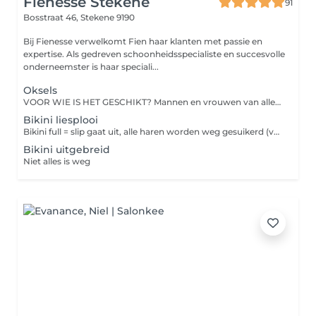
Fienesse Stekene
91
Bosstraat 46,
Stekene 9190
Bij Fienesse verwelkomt Fien haar klanten met passie en
expertise. Als gedreven schoonheidsspecialiste en succesvolle
onderneemster is haar speciali...
Oksels
VOOR WIE IS HET GESCHIKT? Mannen en vrouwen van alle leeftijden Minderjarigen met de toestemming van de ouders (ouders zijn aanwezig bij de afspraak)
Bikini liesplooi
Bikini full = slip gaat uit, alle haren worden weg gesuikerd (venusheuvel, schaamlippen en bilnaad). Optie er kan een streepje blijven staan. Zorg ervoor dat de haren ongeveer een lengte hebben van 3mm. Bikini brazilian = fijne string aanhouden (kan ook een gewone slip zijn en doe je gewoon opzij hoe ver je wil), alle zichtbare haren worden verwijderd (hier worden GEEN schaamlippen onthaard) Bikini liesplooi= slip aanhouden, alle haren die zichtbaar zijn worden verwijderd VOOR WIE IS HET GESCHIKT? Mannen en vrouwen van alle leeftijden Minderjarigen met de toestemming van de ouders (ouders zijn aanwezig bij de afspraak) WIE NIET? Personen die bezig zijn met laserbehandelingen Personen met open wonden (rondom kan wel gewaxt worden) Personen die juist hebben geschoren (2 weken tussen scheren en behandeling!) BELANGRIJK OM TE WETEN VOOR DE ONTHARING: Je mag 24u voor je behandeling niet meer scrubben. Waarom? De suikerpasta waar mee gewerkt wordt heeft dode huidcellen nodig om aan te hechten. Een gratis peeling dus! Smeer best geen bodylotion, olie of hydraterende creme meer op de avond voor en op de dag van de behandeling. Waarom? De suikerpasta waar mee gewerkt wordt heeft haar nodig om aan te hechten. Maak het dus niet vettig! Je haar moet ongeveer de lengte hebben van een droge rijstkorrel. Waarom? De suikerpasta heeft dit als minimumlengte nodig om de haren zeker mee te kunnen trekken.
Bikini uitgebreid
Niet alles is weg