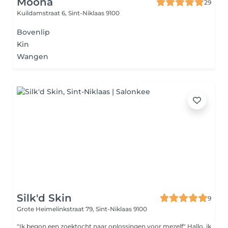
Moona
29
Kuildamstraat 6,
Sint-Niklaas 9100
Bovenlip
Kin
Wangen
Silk'd Skin
9
Grote Heimelinkstraat 79,
Sint-Niklaas 9100
"Ik begon een zoektocht naar oplossingen voor mezelf" Hallo, ik