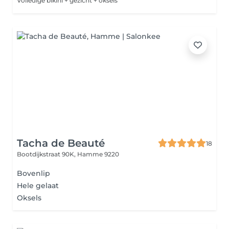
Volledige bikini + gezicht + oksels
Tacha de Beauté
18
Bootdijkstraat 90K,
Hamme 9220
Bovenlip
Hele gelaat
Oksels