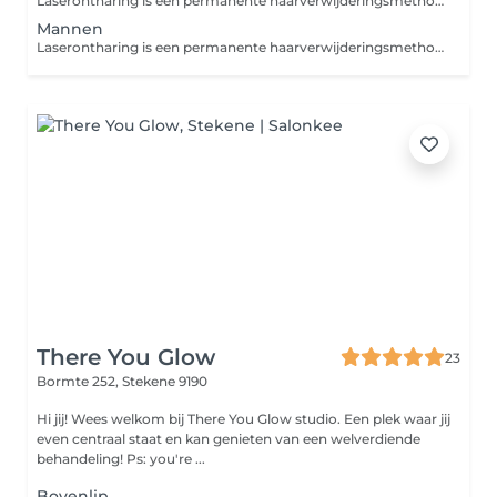
Laserontharing is een permanente haarverwijderingsmethode die zich richt op het vernietigen van de haarzakjes. Zo kunnen er in het behandelde gebied geen haren meer groeien.
Mannen
Laserontharing is een permanente haarverwijderingsmethode die zich richt op het vernietigen van de haarzakjes. Zo kunnen er in het behandelde gebied geen haren meer groeien.
There You Glow
23
Bormte 252,
Stekene 9190
Hi jij! Wees welkom bij There You Glow studio. Een plek waar jij
even centraal staat en kan genieten van een welverdiende
behandeling! Ps: you're ...
Bovenlip