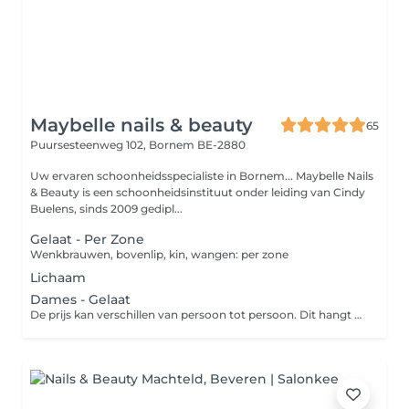
Maybelle nails & beauty
65
Puursesteenweg 102,
Bornem BE-2880
Uw ervaren schoonheidsspecialiste in Bornem... Maybelle Nails
& Beauty is een schoonheidsinstituut onder leiding van Cindy
Buelens, sinds 2009 gedipl...
Gelaat - Per Zone
Wenkbrauwen, bovenlip, kin, wangen: per zone
Lichaam
Dames - Gelaat
De prijs kan verschillen van persoon tot persoon. Dit hangt af van de te behandelen zone, het haartype, de hoeveelheid haar, etc... Normaal heeft een zone 5 tot 8 behandelingen nodig. U betaalt bij ons het maximum voor 10 behandelingen. Indien er toch meer behandelingen nodig zijn, is dit geheel op onze kosten. Deze kosten zijn een indicatie.