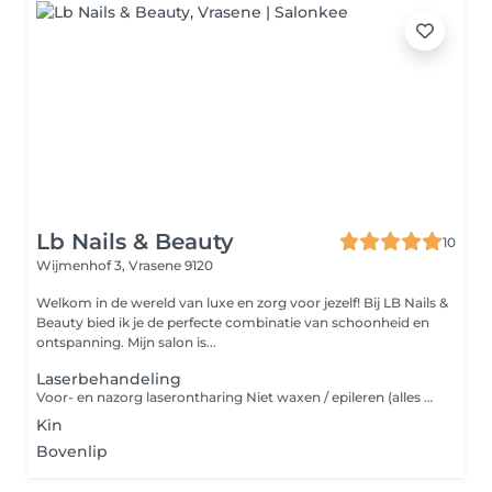
Lb Nails & Beauty
10
Wijmenhof 3,
Vrasene 9120
Welkom in de wereld van luxe en zorg voor jezelf! Bij LB Nails &
Beauty bied ik je de perfecte combinatie van schoonheid en
ontspanning. Mijn salon is...
Laserbehandeling
Voor- en nazorg laserontharing Niet waxen / epileren (alles waarbij je de haarwortel verwijdert) tot 6 weken voor de behandeling. Na 6-8 weken terugkomen voor een nieuwe sessie. Ideaal is wanneer het haar terug begint te groeien, om nog een sessie te doen (zo target je de goede fase). Na de behandeling kan je een lichte roodheid/ minimale zwelling hebben die na enkele uren zal verdwijnen.
Kin
Bovenlip