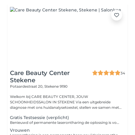
Care Beauty Center
34
Stekene
Potaardestraat 20,
Stekene 9190
Welkom bij CARE BEAUTY CENTER, JOUW
SCHOONHEIDSSALON IN STEKENE Via een uitgebreide
diagnose met ons huidanalysetoestel, stellen we samen met
jou een...
Gratis Testsessie (verplicht)
Benieuwd of permanente laserontharing de oplossing is voor jouw? Tijdens een GRATIS analyse met het EF Laser Care apparaat analyseert je Care Skin Coach je huid- en haartype. Vervolgens voeren we een test uit op een kleine zone. Zo heb je al eens een eerste ervaring met de laserbehandeling.
Vrouwen