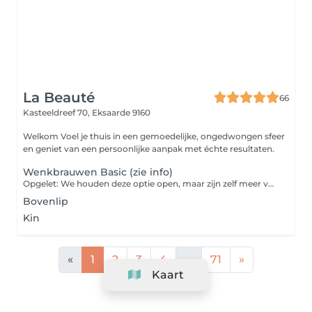
La Beauté
66
Kasteeldreef 70,
Eksaarde 9160
Welkom Voel je thuis in een gemoedelijke, ongedwongen sfeer
en geniet van een persoonlijke aanpak met échte resultaten.
Wenkbrauwen Basic (zie info)
Opgelet: We houden deze optie open, maar zijn zelf meer voorstander van een 'brow shaping' als het gaat over de perfecte wenkbrauw. Is het echt enkel de bedoeling om onderaan de wenkbrauw de 'uitschietende' haartjes te verwijderen, kies dan deze optie. Wil je de perfecte vorm, ook bovenaan met wax de donsjes weghalen, in vorm zetten en bijknippen indien nodig, boek dan een brow shaping.
Bovenlip
Kin
«
1
2
3
4
...
71
»
Kaart