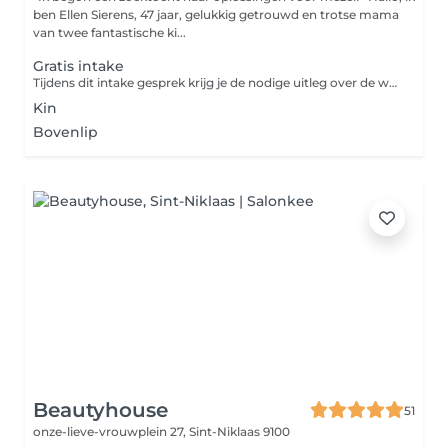
ben Ellen Sierens, 47 jaar, gelukkig getrouwd en trotse mama
van twee fantastische ki...
Gratis intake
Tijdens dit intake gesprek krijg je de nodige uitleg over de werking van de laser en het te volgen traject. Laat de haren staan op de te behandelen zone of alvast een stukje zodat ik de de kleur en dikte van de haren kan zien. Er wordt ook een stukje gelaserd zodat u dit eens kan aanvoelen om daarna u definitieve beslissing te maken.
Kin
Bovenlip
Beautyhouse
51
onze-lieve-vrouwplein 27,
Sint-Niklaas 9100