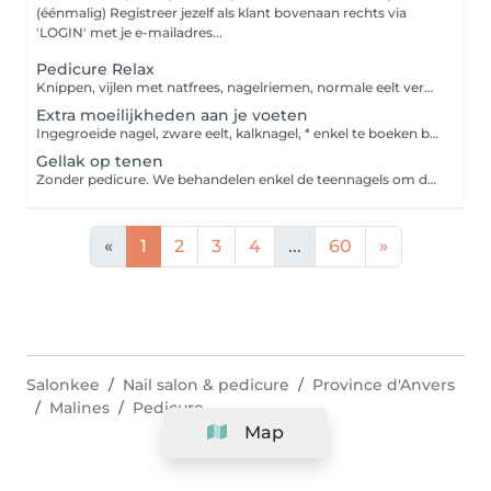
(éénmalig) Registreer jezelf als klant bovenaan rechts via
'LOGIN' met je e-mailadres...
Pedicure Relax
Knippen, vijlen met natfrees, nagelriemen, normale eelt verwijderen en crème. Deze pedicure is voorzien op een basisbehandeling. Indien je moeilijke voeten hebt, vragen wij om even te bellen om deze afspraak zeker met voldoende tijd te boeken. Gellak kan als optie worden bijgeboekt. Indien je enkel gellak boekt, gelieve dan de andere gellak aan te duiden in onze diensten.
Extra moeilijkheden aan je voeten
Ingegroeide nagel, zware eelt, kalknagel, * enkel te boeken bij een pedicure. Het exacte bedrag wordt berekend na de behandeling en wordt gerekend per aandoening. Echt moeilijke voeten of speciale aandoeningen sturen wij altijd door naar een medische pedicure of dermatoloog.
Gellak op tenen
Zonder pedicure. We behandelen enkel de teennagels om de gellak correct te kunnen plaatsen.
«
1
2
3
4
...
60
»
Salonkee
Nail salon & pedicure
Province d'Anvers
Malines
Pedicure
Map