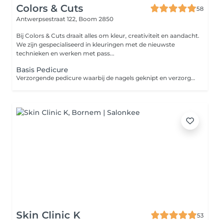
Colors & Cuts
58
Antwerpsestraat 122,
Boom 2850
Bij Colors & Cuts draait alles om kleur, creativiteit en aandacht.
We zijn gespecialiseerd in kleuringen met de nieuwste
technieken en werken met pass...
Basis Pedicure
Verzorgende pedicure waarbij de nagels geknipt en verzorgd worden, eelt oppervlakkig verwijderd wordt en de voeten terug fris en netjes aanvoelen. Ideaal als onderhoudsbehandeling.
Skin Clinic K
53