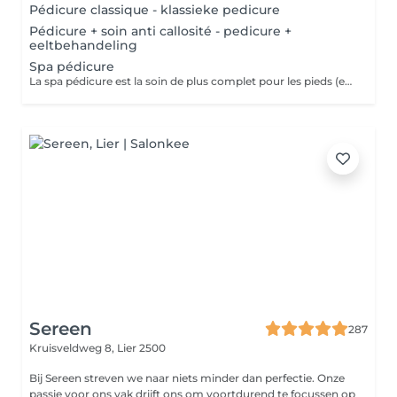
Pédicure classique - klassieke pedicure
Pédicure + soin anti callosité - pedicure +
eeltbehandeling
Spa pédicure
La spa pédicure est la soin de plus complet pour les pieds (entretien des callosités, gommage, masque et crème hydratante)
Sereen
287
Kruisveldweg 8,
Lier 2500
Bij Sereen streven we naar niets minder dan perfectie. Onze
passie voor ons vak drijft ons om voortdurend te focussen op