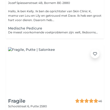
Jozef Spiessenstraat 4B,
Bornem BE-2880
Hallo, ik ben Kelly. Ik ben de oprichtster van Skin Clinic K,
mama van Lou en Lily en getrouwd met Dave. Ik heb een groot
hart voor dieren. Daarom heb...
Medische Pedicure
De meest voorkomende voetproblemen zijn: eelt, likdoorns, traumanagels (blauwe nagel, stootnagel, ingescheurde nagel), ingegroeide nagels, blaren, schimmel, kloven. De meeste mensen gaan pas naar de pedicure als ze klachten hebben maar ook als je geen klachten hebt, kan ik je als sportpedicure bijstaan door: schoenadvies, sokadvies, vetertechnieken, drukvrij leggen van bepaalde plaatsen.
Fragile
46
Schoolstraat 6,
Putte 2580