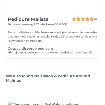
Pedicure Melissa
67
Battelsesteenweg 282,
Mechelen BE-2800
Pedicure Melissa in Mechelen verzorgt je voeten en handen elke
dag met veel plezier en passie. Sinds 2021 staat Melissa klaar om
jouw voeten en handen...
Gespecialiseerde pedicure
Hierbij ben je welkom voor zowel een esthetische behandeling als voor een gespecialiseerde behandeling. Gespecialiseerde behandelingen, likdoorns, eeltpitten, eelt, ingegroeide nagels, reconstructie van de nagel, trauma en schimmelnagels.
We also found Nail salon & pedicure around
Malines