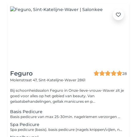
Feguro
28
Molenstraat 47,
Sint-Katelijne-Waver 2861
Bij schoonheidssalon Feguro in Onze-lieve-vrouw-Waver zit je
goed voor alles op het gebied van beauty. Van
gelaatsbehandelingen, gellak manicures en p...
Basis Pedicure
Basis pedicure van max 25-30min. nagelriemen verzorgen nagels knippen/vijlen voeten raspen (eelt) voedcreme aanbrengen eventueel nagellak of Gellak aanbrengen
Spa Pedicure
Spa pedicure (basis). basis pedicure (nagels knippen/vijlen, nagelriemen verzorgen en voeten raspen) peeling masker voetmassage