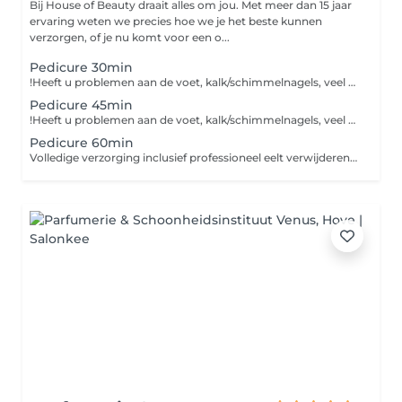
Bij House of Beauty draait alles om jou. Met meer dan 15 jaar
ervaring weten we precies hoe we je het beste kunnen
verzorgen, of je nu komt voor een o...
Pedicure 30min
!Heeft u problemen aan de voet, kalk/schimmelnagels, veel eelt,... gelieve dan de pedicure 'speciaal' aan te duiden! Onderhouds-voetverzorging zonder problemen inclusief professioneel eelt verwijderen. Gelieve teenslippers mee te brengen indien u een behandeling met nagellak heeft gekozen.
Pedicure 45min
!Heeft u problemen aan de voet, kalk/schimmelnagels, veel eelt,... gelieve dan de pedicure 'speciaal' aan te duiden! Volledige voetverzorging zonder problemen inclusief professioneel eelt verwijderen. Gelieve teenslippers mee te brengen indien u een behandeling met nagellak heeft gekozen.
Pedicure 60min
Volledige verzorging inclusief professioneel eelt verwijderen. Deze behandeling is gericht voor klanten met problemen of langer werk aan de voeten zoals kalknagels, schimmelnagels, veel eelt, eeltpitten,... Gelieve teenslippers mee te brengen indien u een behandeling met nagellak heeft gekozen.