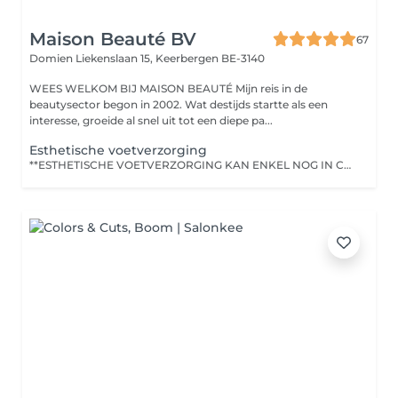
Maison Beauté BV
67
Domien Liekenslaan 15,
Keerbergen BE-3140
WEES WELKOM BIJ MAISON BEAUTÉ Mijn reis in de
beautysector begon in 2002. Wat destijds startte als een
interesse, groeide al snel uit tot een diepe pa...
Esthetische voetverzorging
**ESTHETISCHE VOETVERZORGING KAN ENKEL NOG IN COMBINATIE MET EEN ANDERE BEHANDELING GEBOEKT WORDEN. (bv.: in combinatie met gelaatsverzorging, gellak, epilaties, wimperlift, en/of manicure). De esthetische voetverzorging kan enkel aansluiten bij een andere behandeling. Dit kan telefonisch of via Whatsappbericht aangevraagd worden en door mij ingeboekt worden. Alvast bedankt voor uw begrip. Mvg, Isabelle.