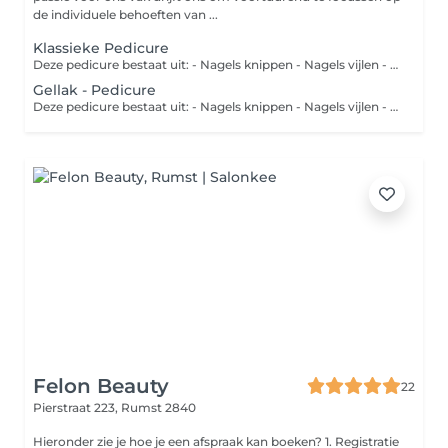
de individuele behoeften van ...
Klassieke Pedicure
Deze pedicure bestaat uit: - Nagels knippen - Nagels vijlen - Nagelriemen verzorgen - Voetbad - Eelt verwijderen - Voetcrème - Eventueel nagels lakken Er wordt geen nagellak toegepast.
Gellak - Pedicure
Deze pedicure bestaat uit: - Nagels knippen - Nagels vijlen - Nagelriemen verzorgen - Voetbad - Eelt verwijderen - Voetcrème - Nagels lakken met gellak
Felon Beauty
22
Pierstraat 223,
Rumst 2840
Hieronder zie je hoe je een afspraak kan boeken? 1. Registratie