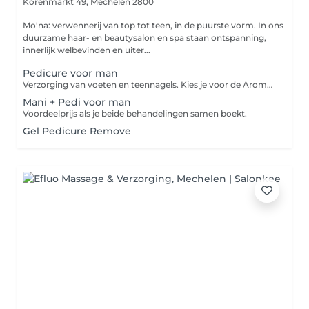
Korenmarkt 49,
Mechelen 2800
Mo'na: verwennerij van top tot teen, in de puurste vorm. In ons
duurzame haar- en beautysalon en spa staan ontspanning,
innerlijk welbevinden en uiter...
Pedicure voor man
Verzorging van voeten en teennagels. Kies je voor de Aroma Scrub dan worden de voeten gescrubd met je persoonlijk gekozen Aveda Aroma. Pure verwennerij!
Mani + Pedi voor man
Voordeelprijs als je beide behandelingen samen boekt.
Gel Pedicure Remove