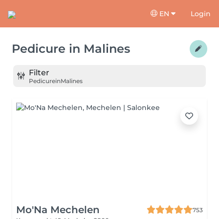
EN
Login
Pedicure
in
Malines
Filter
Pedicure
in
Malines
Mo'Na Mechelen
753