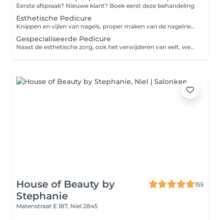
Eerste afspraak? Nieuwe klant? Boek eerst deze behandeling
Esthetische Pedicure
Knippen en vijlen van nagels, proper maken van de nagelriemen voor een verzorgde uitstraling en om af te sluiten een kleine massage.
Gespecialiseerde Pedicure
Naast de esthetische zorg, ook het verwijderen van eelt, wegsnijden van likdoorns en eeltpitten, en de behandeling van kalknagels en schimmelnagels.
House of Beauty by
155
Stephanie
Matenstraat E 187,
Niel 2845