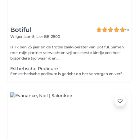
Botiful
91
Wilgenlaan 5,
Lier BE-2500
Hi Ik ben 25 jaar en de trotse zaakvoerster van Botiful. Samen
met mijn partner verwachten wij ons eerste kindje een heel
bijzondere tijd waar ik en...
Esthetische Pedicure
Een esthetische pedicure is gericht op het verzorgen en verfraaien van de voeten. Tijdens de behandeling wordt eelt verwijderd en kunnen ingegroeide nagels of eeltpitjes behandeld worden. De pedicure is mogelijk met of zonder gellak en blijft 6 tot 8 weken mooi. Niet geschikt voor mensen met diabetes.