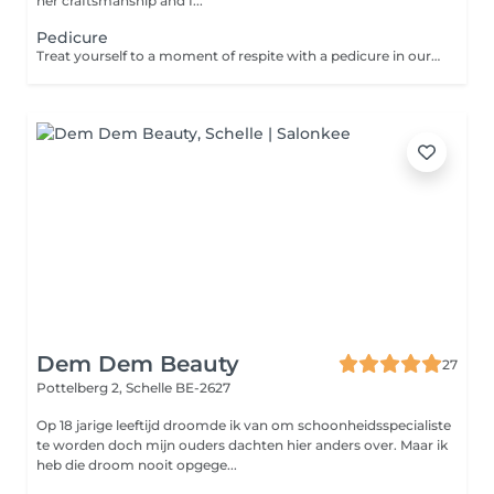
her craftsmanship and f...
Pedicure
Treat yourself to a moment of respite with a pedicure in our pedicure spa: This treatment includes: A foot bath with eucalyptus black soap, Careful filing of your nails, Gentle removal of cuticles using black soap. Relaxing massage with shea butter. After this treatment, you will walk on small air
Dem Dem Beauty
27
Pottelberg 2,
Schelle BE-2627
Op 18 jarige leeftijd droomde ik van om schoonheidsspecialiste
te worden doch mijn ouders dachten hier anders over. Maar ik
heb die droom nooit opgege...