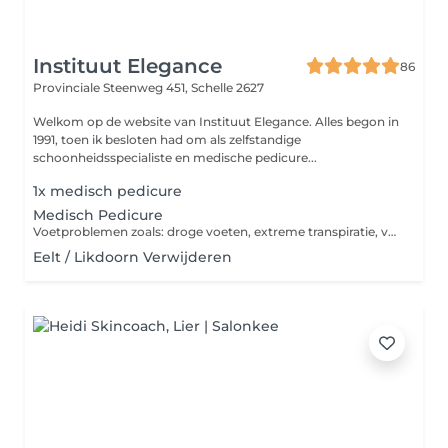
Instituut Elegance
86
Provinciale Steenweg 451,
Schelle 2627
Welkom op de website van Instituut Elegance. Alles begon in
1991, toen ik besloten had om als zelfstandige
schoonheidsspecialiste en medische pedicure...
1x medisch pedicure
Medisch Pedicure
Voetproblemen zoals: droge voeten, extreme transpiratie, vermoeide voeten, ingegroeide nagels, kloven, eeltvorming, schimmelnagels, ... Eerst wordt er een voetanalyse gemaakt en gaan we na of u diabetespatiënt bent of bloedverdunners neemt. Daarna gaat de verzorging van start en wordt deze beëindigd met een deugddoende korte voetmassage. Sommige mutualiteiten geven een tegemoetkoming voor medische pedicure.
Eelt / Likdoorn Verwijderen