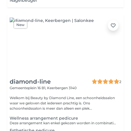
Nagelbeugel
New
diamond-line
2
Gemeenteplein 16 B1,
Keerbergen 3140
Welkom bij Beauty by Diamond Line, een schoonheidssalon
waar we geloven dat iedereen prachtig is. Ons
schoonheidssalon is meer dan alleen een plek...
Wellness arrangement pedicure
Deze arrangement kan enkel gekozen worden in combinatie met een andere pedicure behandeling. Met deze arrangement draait het niet enkel om de voetverzorging, maar ook om de wellness en beleving. - Een warme voetbad met geurige oliën/badzout. - Een scrub voor een zachte huid. - Een verzorgende crème en nagelverzorging als afsluiting. Kort gezegd: verzorging + ontspanning = een welverdiende wellness ervaring voor uw voeten!
Esthetische pedicure