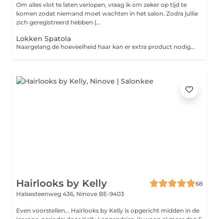
Om alles vlot te laten verlopen, vraag ik om zeker op tijd te
komen zodat niemand moet wachten in het salon. Zodra jullie
zich geregistreerd hebben (...
Lokken Spatola
Naargelang de hoeveelheid haar kan er extra product nodig zijn waarvoor een supplement wordt aangerekend van 10 euro. na kleurbehandeling is masker inbegrepen in de prijs
Hairlooks by Kelly
68
Halsesteenweg 436,
Ninove BE-9403
Even voorstellen... Hairlooks by Kelly is opgericht midden in de