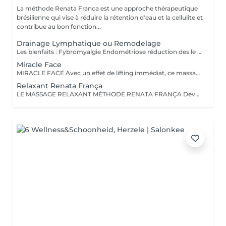
La méthode Renata Franca est une approche thérapeutique
brésilienne qui vise à réduire la rétention d'eau et la cellulite et
contribue au bon fonction...
Drainage Lymphatique ou Remodelage
Les bienfaits : Fybromyalgie Endométriose réduction des le oedèmes activation de la circulation sanguine atténuation de la cellulite dégonfler la silhouette réduire la rétention d'eau soulager les jambes lourdes renforcer le système immunitaire améliorer le fonctionnement du métabolisme Sommeil Anxiété Stress diminution du cortisol Diabète ok si pas de fissure ou lésion Cancer accord médical Contre-indications : Hyperthyroïdie si suivi médical oui ! Insuffisance Rénale avis médical Thrombose et phlébite -20 jours sous anticoagulants Processus infectieux -> fin des antibiotiques ok Processus inflammatoire -> fin des anti inflammatoires ok Vaccin de moins de 15 jours Grossesses de moins de moins de 4 mois Remodelage Toxoplasmose et tuberculose active Résultats : En effet, ce qui rend la méthode Renata Franca aussi exceptionnelle, c'est avant tout l'instantanéité des résultats. En une séance, les bienfaits et les résultats sont au rendez-vous. La méthode s'adresse à tout le monde, hommes et femmes ; les résultats peuvent être plus ou moins marquée d'une personne à l'autre. Cela va dépendre à la fois du niveau d'engorgement du système lymphatique de la personne ainsi que de son hygiène de vie.
Miracle Face
MIRACLE FACE Avec un effet de lifting immédiat, ce massage facial dégonfle, accentue les formes du visage et favorise la revitalisation naturelle de la peau. Il a pour fonction de drainer les excès de liquide et rétention d'eau afin de donner un nouveau contour au visage.
Relaxant Renata França
LE MASSAGE RELAXANT MÉTHODE RENATA FRANÇA Développé après une compilation de manuvres de techniques millénaires. Avec des mouvements d'allongement profond basés sur des massages de diverses cultures, le massage Relaxant méthode Renata França favorise l'équilibre entre le corps et l'esprit, soulage les douleurs musculaires et détend le corps dès la première séance. Cette technique procure une sensation immédiate de bien-être et de légèreté. Il vous permettra de lâcher prise et vous détendre. Il est également indiqué pour la récupération sportive car il permet de libérer l'acide lactique. Le petit plus : il est aussi adapté aux enfants ! Respectant le sens de circulation de la lymphe, il peut facilement être intégrer à votre cure de drainages lymphatique, remodelage ou/et Miracle Touch. CE MASSAGE RELAXANT EN PROFONDEUR, DE LA TÊTE AUX PIEDS, VOUS PROCURE DE NOMBREUX BIENFAITS: Aide à combattre la fatigue mentale et physique Augmente l'apport d'oxygène et de nutriments tissulaires Favorise les processus de cicatrisation Aide à la récupération sportive Permet de retrouver une souplesse articulaire et tissulaire Soulage les douleurs chroniques Baisse de la sécrétion de cortisol (Stress) grâce à la détente Boost la sécrétion des hormones du bienêtre : sérotonine et dopamine Améliore votre sommeil Permet une ouverture de la zone sacro-iliaque Diminue les dèmes « profonds » CONTRE-INDICATIONS MASSAGE RELAXANT : Strictes État fébrile Phlébite Femme enceinte bcp sur le dos