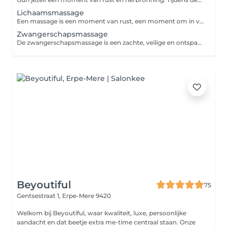
Lichaamsmassage
Een massage is een moment van rust, een moment om in verbinding te staan met jezelf, maar heeft nog zoveel meer voordelen: - verminderen van stress, angst en spanning - verbeteren van slaap - verminderen van pijn en spierspanning - verbeteren van je immuniteit - zorgen voor een betere flow in de darmen - verbeteren van de bloedcirculatie Kortom, een groot cadeau voor jezelf. We starten met een kort intake-moment (15 minuten), waarin ik de massage afstem op jouw noden en wensen. Daarna volgt de volledige lichaamsmassage (1 uur 30 minuten) en sluiten we af met een thee-moment om terug te landen (15 minuten).
Zwangerschapsmassage
De zwangerschapsmassage is een zachte, veilige en ontspannende massage speciaal voor vrouwen vanaf het tweede trimester van de zwangerschap. In deze bijzondere periode verandert het lichaam voortdurend en kan extra ondersteuning heel welkom zijn. Tijdens de massage lig je comfortabel in zijlig, met een zijligkussen dat de buik ondersteunt. De massage wordt aangepast aan jouw lichaam en jouw noden, met extra aandacht voor zones die tijdens de zwangerschap vaak meer belast worden, zoals de onderrug, nek en schouders. Een ontspannen mama zorgt voor een rustige, veilige omgeving in de buik. De massage helpt spanning los te laten, vermindert lichamelijke belasting en geeft ruimte om even écht te zakken en te genieten. Dit is jouw moment om te vertragen, te ademen en volledig tot rust te komen. We starten met een kort intake-moment (15 minuten), waarin ik de massage afstem op jouw noden en wensen. Daarna volgt de volledige massage (1 uur 30 minuten) en sluiten we af met een thee-moment (15-minuten) om terug te landen.
Beyoutiful
75
Gentsestraat 1,
Erpe-Mere 9420
Welkom bij Beyoutiful, waar kwaliteit, luxe, persoonlijke
aandacht en dat beetje extra me-time centraal staan. Onze