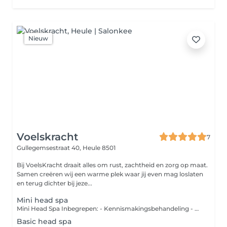
Nieuw
Voelskracht
7
Gullegemsestraat 40,
Heule 8501
Bij VoelsKracht draait alles om rust, zachtheid en zorg op maat.
Samen creëren wij een warme plek waar jij even mag loslaten
en terug dichter bij jeze...
Mini head spa
Mini Head Spa Inbegrepen: - Kennismakingsbehandeling - Ontspannende hoofdhuidmassage - Reiniging van haar en hoofdhuid - Warme waterbeleving De ideale eerste kennismaking met de Head Spa van Voelskracht.
Basic head spa