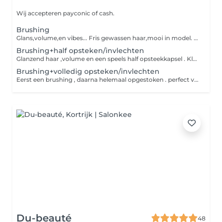
Wij accepteren payconic of cash.
Brushing
Glans,volume,en vibes... Fris gewassen haar,mooi in model. van smooth en shiny tot speels met volume .Jij kiest de stijl, wij zorgen voor de glow ! perfect voor een feestje of gewoon zomaar
Brushing+half opsteken/invlechten
Glanzend haar ,volume en een speels half opsteekkapsel . Klaar voor een feestje ,date of gewoon omdat het mag. stijlvol met een twist! -speldjes zijn inbegrepen (fantasie of droogbloemetjes zelf meebrengen)
Brushing+volledig opsteken/invlechten
Eerst een brushing , daarna helemaal opgestoken . perfect voor een feestje ,gala of fotoshoot. blijft de hele dag (en nacht) zitten, wat je plannen ook zijn ! -speldjes zijn inbegrepen ( fantasie of droogbloemetjes zelf aan te kopen )
Du-beauté
48