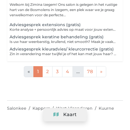
Welkom bij Zimina Izegem! Ons salon is gelegen in het rustige
hart van de Bosmolens in Izegem, een plek waar we je graag
verwelkomen voor de perfecte...
Adviesgesprek extensions (gratis)
Korte analyse + persoonlijk advies op maat voor jouw extensions. Geen plaatsing, enkel professioneel en vrijblijvend advies.
Adviesgesprek keratine behandeling (gratis)
Is uw haar weerbarstig, krullend, niet smooth? Maak je vaak gebruik van een stijltang? Dan is een keratinebehandeling ideaal voor u. U kan vrijblijvend langskomen voor meer info.
Adviesgesprek kleuradvies/ kleurcorrectie (gratis)
Zin in verandering maar twijfel je of het kan met jouw haar? Of liep een vorige kleuring mis? Kom gerust vrijblijvend langs voor persoonlijk advies.
«
1
2
3
4
...
78
»
Salonkee
Kappers
West-Vlaanderen
Kuurne
Kaart