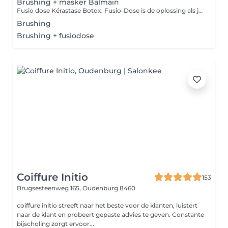
Brushing + masker Balmain
Fusio dose Kérastase Botox: Fusio-Dose is de oplossing als jouw haar ook een boost kan gebruiiken. Deze concentré maken het mogelijk om dof haar, haarbreuk, kleurbehoud te behandelen en het haar extra te voeden. En Anti-frizz werkend. Houdbaarheid 3 wasbeurten.
Brushing
Brushing + fusiodose
Coiffure Initio
153
Brugsesteenweg 165,
Oudenburg 8460
coiffure initio streeft naar het beste voor de klanten, luistert
naar de klant en probeert gepaste advies te geven. Constante
bijscholing zorgt ervoor...