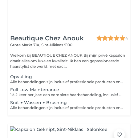
Beautique Chez Anouk
4
Grote Markt 71A,
Sint-Niklaas 9100
Welkom bij BEAUTIQUE CHEZ ANOUK Bij mijn privé kapsalon
draait alles om luxe en kwaliteit. Ik ben een gepassioneerde
haarstylist die werkt met excl...
Opvulling
Alle behandelingen zijn inclusief professionele producten en verzorging met K18 en Balmain waar van toepassing. De uiteindelijke prijs is afhankelijk van de dikte en de lengte van het haar en het gewenste eindresultaat.
Full Low Maintenance
1 à 2 keer per jaar: een complete haarbehandeling, inclusief K18-herstelbehandeling, toner, uitgebreide Balmain-verzorging, brushing en professionele styling. Voor gezond, stralend haar met een perfecte finish. Dit is een vanaf prijs.
Snit + Wassen + Brushing
Alle behandelingen zijn inclusief professionele producten en verzorging met K18 en Balmain waar van toepassing. De uiteindelijke prijs is afhankelijk van de dikte en de lengte van het haar en het gewenste eindresultaat.