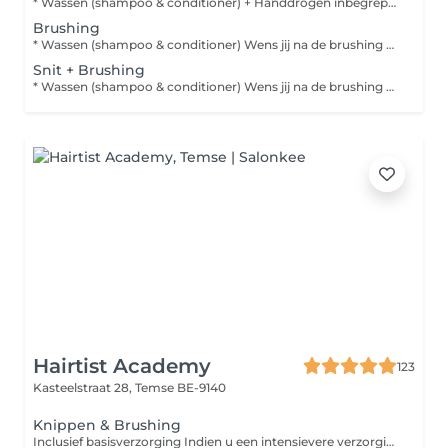
* Wassen (shampoo & conditioner) + Handdrogen inbegrepen. Bij handdrogen wordt geen borstel gebruikt. Liefs Charlien
Brushing
* Wassen (shampoo & conditioner) Wens jij na de brushing extra krullen of extra stijl haar? Vergeet dit dan niet apart bij te boeken. Liefs Charlien
Snit + Brushing
* Wassen (shampoo & conditioner) Wens jij na de brushing extra krullen of extra stijl haar? Vergeet dit dan niet apart bij te boeken. Liefs Charlien
Hairtist Academy
123
Kasteelstraat 28,
Temse BE-9140
Knippen & Brushing
Inclusief basisverzorging Indien u een intensievere verzorging nodig hebt, kunt u deze bijboeken