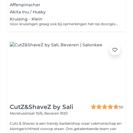
Affenpinscher
Akita Inu / Husky
Kruising - Klein
Voor kruisingen graag ook bij opmerkingen het ras doorgeven waar u hond het best bij aansluit. De prijs zal ook afhangen van type ras waarbij de hond het dichtste op aansluit.
CutZ&ShaveZ by Sali
50
Moretusstraat 10/6,
Beveren 9120
Cutz & Shavez is een trendy barbershop waar vakmanschap en
klantgerichtheid voorop staan. Ons getalenteerde team van