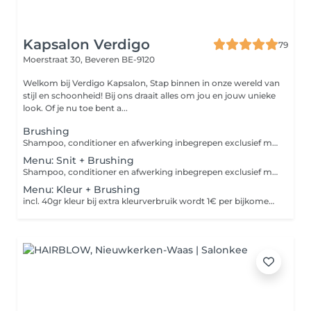
Kapsalon Verdigo
79
Moerstraat 30,
Beveren BE-9120
Welkom bij Verdigo Kapsalon, Stap binnen in onze wereld van
stijl en schoonheid! Bij ons draait alles om jou en jouw unieke
look. Of je nu toe bent a...
Brushing
Shampoo, conditioner en afwerking inbegrepen exclusief masker (3 euro) of afwerking met stijltang of krultang (7 euro)
Menu: Snit + Brushing
Shampoo, conditioner en afwerking inbegrepen exclusief masker (3 euro) of afwerking met stijltang of krultang (7 euro)
Menu: Kleur + Brushing
incl. 40gr kleur bij extra kleurverbruik wordt 1€ per bijkomende gram kleuring aangerekend, wordt steeds vooraf besproken Shampoo, conditioner en afwerking inbegrepen exclusief masker (3 euro) of afwerking met stijltang of krultang (10€)