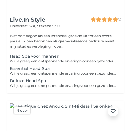
Live.In.Style
15
Liniestraat 32A,
Stekene 9190
Wat ooit begon als een interesse, groeide uit tot een echte
passie. Ik ben begonnen als gespecialiseerde pedicure naast
mijn studies verpleging. Ik be...
Head Spa voor mannen
Wil je graag een ontspannende ervaring voor een gezondere hoofdhuid en haar? Boek dan deze ontspannende Head-Spa We beginnen de behandeling met een een zachte scrub om je hoofdhuid op te frissen en te vernieuwen. Er volgt een ontspannende schouder en hoofdmassage om je oude spanning in uw schouders en nek wordt weggenomen en tegelijkertijd de bloedcirculatie wordt gestimuleerd voor een gezondere huid en haar. Je hoofd wordt gemasseerd met een variatie aan verschillende technieken. Ook je gelaat krijgt een heerlijke korte massage. Laat de watervaltechniek je zintuigen betoveren. De behandeling wordt afgerond met een ontspannende thee/koffie/frisdrank naar keuze en drogen we je haren tussendoor. Verwen u zelf met deze exclusieve behandeling en voel de dagelijkse stress wegsmelten.
Essential Head Spa
Wil je graag een ontspannende ervaring voor een gezondere hoofdhuid en haar? Boek dan deze ontspannende Head-Spa Essential We beginnen de behandeling met een een zachte scrub om je hoofdhuid op te frissen en te vernieuwen. Er volgt een ontspannende schouder en hoofdmassage om je oude spanning in uw schouders en nek wordt weggenomen en tegelijkertijd de bloedcirculatie wordt gestimuleerd voor een gezondere huid en haar. Je hoofd wordt gemasseerd met een variatie aan verschillende technieken. Ook je gelaat krijgt een heerlijke korte massage. Je zal zien en voelen dat je haar glanst en je hoofdhuid wordt gevoed. Laat de watervaltechniek je zintuigen betoveren terwijl je conditioner wordt weggespoeld. De behandeling wordt afgerond met een ontspannende thee/koffie/frisdrank naar keuze en drogen we je haren tussendoor. Verwen u zelf met deze exclusieve behandeling en voel de dagelijkse stress wegsmelten.
Deluxe Head Spa
Wil je graag een ontspannende ervaring voor een gezondere hoofdhuid en haar? Als eerst starten we met een intake gesprek en bekijken we de conditie van je hoofdhuid met behulp van een camera-analyse. Erna neem je plaats in de welness zetel. Meteen erna krijg je een zachte scrub om je hoofdhuid op te frissen en te vernieuwen. Er volgt een ontspannende schouder en hoofdmassage om je oude spanning in uw schouders en nek wordt weggenomen en tegelijkertijd de bloedcirculatie wordt gestimuleerd voor een gezondere huid en haar. Je zal zien en voelen dat je haar glanst en je hoofdhuid wordt gevoed. Je gelaat wordt ook gemasseerd. Laat de watervaltechniek je zintuigen betoveren terwijl je conditioner wordt weggespoeld. Tijd voor de spa met een heerlijke masker en stoom. Tijdens de stoom ( zodat het masker extra goed zijn werk kan doen ) worden je handen of voeten gemasseerd. De behandeling wordt afgerond met een thee/koffie/water/Frisdrank naar keuze en drogen we je haren tussendoor. Erna bekijken we je haar en hoofdhuid opnieuw met de scan. Deze scan biedt een gedetailleerde weergave van de verbeteringen die zijn opgetreden na de behandeling. Verwen u zelf met deze exclusieve behandeling en voel de dagelijkse stress wegsmelten.
Nieuw