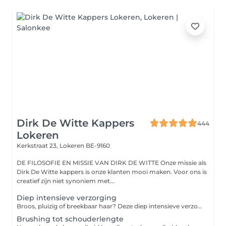
Dirk De Witte Kappers
444
Lokeren
Kerkstraat 23,
Lokeren BE-9160
DE FILOSOFIE EN MISSIE VAN DIRK DE WITTE Onze missie als
Dirk De Witte kappers is onze klanten mooi maken. Voor ons is
creatief zijn niet synoniem met...
Diep intensieve verzorging
Broos, pluizig of breekbaar haar? Deze diep intensieve verzorging verzorgt, herstelt en verstevigt jouw haren van de wortel tot in de puntjes. Zeker een aanrader voor mensen die hun haren regelmatig kleuren of ontkleuren. Groetjes, Jouw Dirk De Witte Kappers Team
Brushing tot schouderlengte