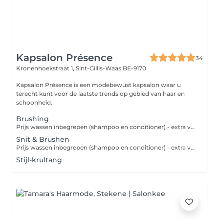
Kapsalon Présence
34
Kronenhoekstraat 1,
Sint-Gillis-Waas BE-9170
Kapsalon Présence is een modebewust kapsalon waar u
terecht kunt voor de laatste trends op gebied van haar en
schoonheid.
Brushing
Prijs wassen inbegrepen (shampoo en conditioner) - extra verzorgend masker = 6 euro Wenst de Natuurlijke SO PURE lijn te gebruiken, dan komt er een supplement van 5 euro bij. Indien je wenst af te werken met de stijl-of krultang, gelieve dit dan apart bij te boeken.
Snit & Brushen
Prijs wassen inbegrepen (shampoo en conditioner) - extra verzorgend masker = 6 euro Wenst de Natuurlijke SO PURE lijn te gebruiken, dan komt er een supplement van 5 euro bij. Indien je wenst af te werken met de stijl-of krultang, gelieve dit dan apart bij te boeken. Ook bij handdrogen worden deze prijzen gehanteerd.
Stijl-krultang