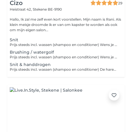
Cizo
29
Heistraat 42,
Stekene BE-9190
Hallo, Ik zal me zelf even kort voorstellen. Mijn naam is Rani. Als
klein meisje droomde ik er van om kapster te worden als ook
om mijn eigen salon...
Snit
Prijs steeds incl. wassen (shampoo en conditioner) Wens je een extra verzorging voor je haar, gelieve dit dan apart bij te boeken Bij handdrogen wordt géén borstel gebruikt.
Brushing / watergolf
Prijs steeds incl. wassen (shampoo en conditioner) Wens je een extra verzorging voor je haar, gelieve dit dan apart bij te boeken
Snit & handdrogen
Prijs steeds incl. wassen (shampoo en conditioner) De haren worden los gedroogd Wens je een extra verzorging voor het haar, gelieve dit dan apart bij te boeken