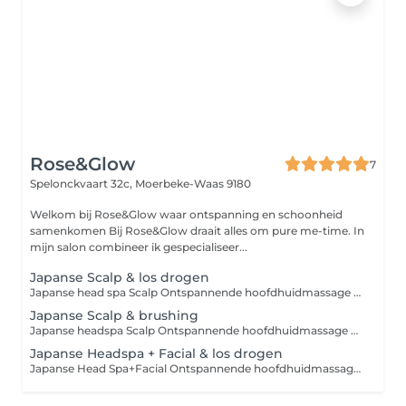
Rose&Glow
7
Spelonckvaart 32c,
Moerbeke-Waas 9180
Welkom bij Rose&Glow waar ontspanning en schoonheid
samenkomen Bij Rose&Glow draait alles om pure me-time. In
mijn salon combineer ik gespecialiseer...
Japanse Scalp & los drogen
Japanse head spa Scalp Ontspannende hoofdhuidmassage die de doorbloeding stimuleert en stress vermindert elke behandeling wordt afgestemd op elke hoofdhuid. Intake gesprek/ camera onderzoek/ detox behandeling/ massage hoofd, nek en schouders/handmassage/ shampoo + haarverzorging/ waterval/ thee of koffie/ haren los drogen. LET OP: met extensions is de behandeling niet mogelijk om te behandelen.
Japanse Scalp & brushing
Japanse headspa Scalp Ontspannende hoofdhuidmassage die de doorbloeding stimuleert en stress vermindert elke behandeling wordt afgestemd op elke hoofdhuid. Intake gesprek/ camera onderzoek/ detox behandeling/ massage hoofd, nek en schouders/handmassage/ shampoo + intensieve haarverzorging/ waterval/ thee of koffie/ haren los drogen. LET OP: met extensions is de behandeling niet mogelijk om te behandelen.
Japanse Headspa + Facial & los drogen
Japanse Head Spa+Facial Ontspannende hoofdhuidmassage gecombineerd met een verfrissende gezichtsbehandeling voor totale rust en stralende huid afgesteld op elk gelaat en elke hoofdhuid. Intake gesprek/ camera onderzoek/ detox behandeling/ gezichtsverzorging/ massage hoofd, nek en schouders/handmassage/warme kruidenstempels/ oogcompress /masker/ shampoo + intensieve 3 haarverzorging/ waterval/ thee of koffie/ haren los drogen. LET OP: met extensions is de behandeling niet mogelijk om te behandelen.