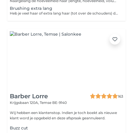
Naargelang de hoeveelheid haar (lengte, hoeveelheid, volume) kan er meer tijd nodig zijn dan een halfuur en wordt er een extra aangerekend. Groetjes, Jouw Dirk De Witte Kappers Team
Brushing extra lang
Heb je veel haar of extra lang haar (tot over de schouders) dan hebben wij meer tijd nodig en dien je deze brushing te boeken. Groetjes, Jouw Dirk De Witte Kappers Team
Barber Lorre
163
Krijgsbaan 120A,
Temse BE-9140
Wij hebben een klantenstop. Indien je toch boekt als nieuwe
klant word je opgebeld en deze afspraak geannuleerd.
Buzz cut