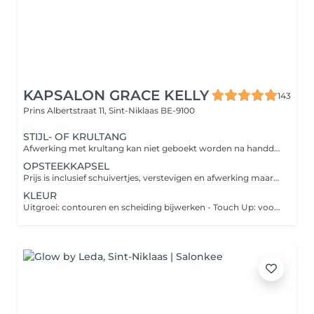
KAPSALON GRACE KELLY
143
Prins Albertstraat 11,
Sint-Niklaas BE-9100
STIJL- OF KRULTANG
Afwerking met krultang kan niet geboekt worden na handdrogen.
OPSTEEKKAPSEL
Prijs is inclusief schuivertjes, verstevigen en afwerking maar exclusief brushing. Gelieve de haren de dag voordien te wassen zoniet, boek dan een brushing bij.
KLEUR
Uitgroei: contouren en scheiding bijwerken - Touch Up: voor uitzonderlijke gevallen snel de grijze haartjes binnen de 3 weken bijwerken. Naargelang de hoeveelheid haar kan er extra product nodig zijn waarvoor een extra wordt aangerekend van 10 euro per dosis. Voor een mooie natuurlijke schakering kunt u bij de kleur enkele kleurlokken zetten/ voor deze kleurlokken wordt een extra aangerekend van 25 euro.