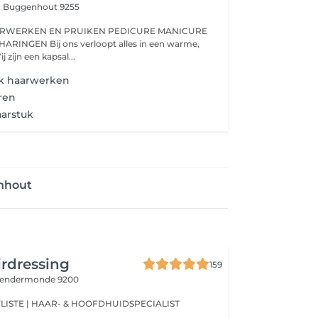
,
Buggenhout 9255
oopt alles in een warme,
j zijn een kapsal...
k haarwerken
ren
aarstuk
nhout
irdressing
159
endermonde 9200
YLISTE | HAAR- & HOOFDHUIDSPECIALIST