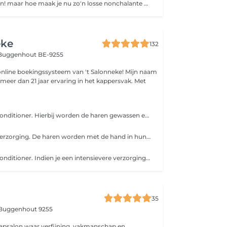
Ze zijn helemaal in! maar hoe maak je nu zo'n losse nonchalante krul in je haren? In deze mini workshop leer je omgaan met een stijltang en leer je technieken voor die ideale nonchalante krul!
eke
132
Buggenhout BE-9255
ne boekingssysteem van 't Salonneke! Mijn naam
b meer dan 21 jaar ervaring in het kappersvak. Met
Incl. wassen en conditioner. Hierbij worden de haren gewassen en geknipt maar niet gedroogd. Indien je een intensievere verzorging wenst, gelieve deze apart bij te boeken bij de categorie "intensieve verzorging".
Incl. wassen en verzorging. De haren worden met de hand in hun natuurlijke val gedroogd zonder borstels te gebruiken. Indien je een intensieve verzorging wenst, gelieve deze dan apart bij te boeken bij de categorie " intensieve verzorging".
Incl. wassen en conditioner. Indien je een intensievere verzorging wenst, gelieve deze dan apart bij te boeken bij de categorie "intensieve verzorging".
35
Buggenhout 9255
apsalon waar verfijning, vakmanschap en