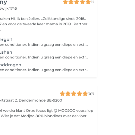
iny
12
wijk 1745
ndige sinds 2016..
7 en voor de tweede keer mama in 2019.. Partner
.
ergolf
Inclusief wassen en conditioner. Indien u graag een diepe en extra verzorging heeft met massage , dan hoeft u deze nog extra aan te duiden. Kort = haar tot boven de oren Halflang = over de oren tot schouderlengte Lang = vanaf de schouders Bij een brushing worden er steeds afwerkingsproducten( gel, mousse, haarlak,..) gebruikt die hittebestendig zijn.
ushen
Inclusief wassen en conditioner. Indien u graag een diepe en extra verzorging heeft met massage , dan hoeft u deze nog extra aan te duiden. Kort = haar tot boven de oren Halflang = over de oren tot schouderlengte Lang = vanaf de schouders Bij een brushing worden er steeds afwerkingsproducten( gel, mousse, haarlak,..) gebruikt die hittebestendig zijn.
anddrogen
Inclusief wassen en conditioner. Indien u graag een diepe en extra verzorging heeft met massage , dan hoeft u deze nog extra aan te duiden. Kort = haar tot boven de oren Halflang = over de oren tot schouderlengte Lang = vanaf de schouders Bij handdrogen is het haar niet volledig droog en worden er geen afwerkingsproducten gebruikt. Indien u graag afwerkingsproducten heeft, dan wordt er een brushing aangerekend.
367
tstraat 2,
Dendermonde BE-9200
ze focus ligt @ MODJOO vooral op
er