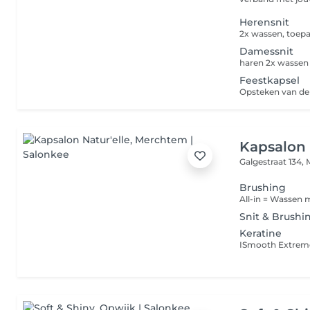
Herensnit
Damessnit
Feestkapsel
Kapsalon 
Galgestraat 134,
Brushing
Snit & Brushi
Keratine
ISmooth Extreme