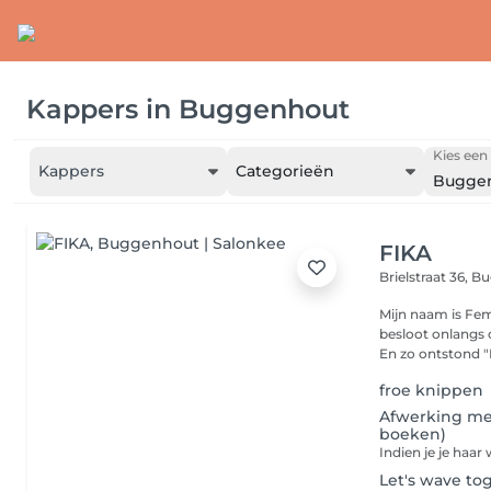
Kappers
in
Buggenhout
Kies een 
Kappers
Categorieën
Bugge
FIKA
Brielstraat 36,
Bu
Mijn naam is Femk
besloot onlangs 
En zo ontstond "F
froe knippen
Afwerking met 
boeken)
Let's wave to