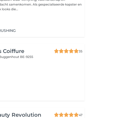
dacht samenkomen. Als gespecialiseerde kapster en
 looks die...
RUSHING
 Coiffure
35
Buggenhout BE-9255
auty Revolution
47