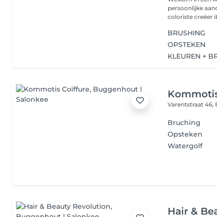
persoonlijke aan
coloriste creëer ik
BRUSHING
OPSTEKEN
KLEUREN + B
Kommotis
Varentstraat 46,
Bruching
Opsteken
Watergolf
Hair & Be