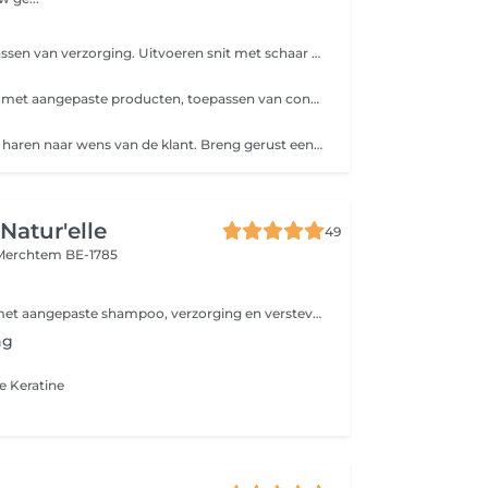
2x wassen, toepassen van verzorging. Uitvoeren snit met schaar en/of tondeuse, afwerken met uitscheren van de nek. Wenkbrauwen en oorharen bijwerken.
haren 2x wassen met aangepaste producten, toepassen van conditioner. Haren in model knippen en brushen.
Opsteken van de haren naar wens van de klant. Breng gerust een foto mee!
Natur'elle
49
Merchtem BE-1785
All-in = Wassen met aangepaste shampoo, verzorging en versteviger + afwerking.
ng
 Keratine