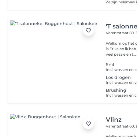
'T salonn
Varentstraat 69,
Welkom op het onli
is Erika en ik he
veel passie en t...
Snit
Los drogen
Brushing
Vlinz
Varentstraat 60,
Welkom in een k