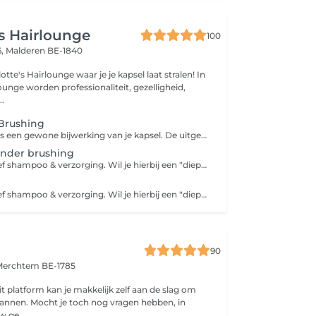
's Hairlounge
100
6,
Malderen BE-1840
te's Hairlounge waar je je kapsel laat stralen! In
ounge worden professionaliteit, gezelligheid,
..
 Brushing
De snit normaal is een gewone bijwerking van je kapsel. De uitgebreide snit is als er een grotere bijwerking moet gebeuren, en veel verfijningen moeten gebeuren.( ook vaak de tijd die tussen jouw kappersbeurten is.) Voor jou de perfecte snit te kunnen geven heb ik hier ook mijn tijd voor nodig. De prijs is inclusief shampoo & verzorging. Wil je hierbij een "diepe haarverzorging + massage", dan moet je deze dienst apart bij boeken (te vinden bij de categorie "VERZORGING"). Hiervoor zal een meerkost van 10 euro worden aangerekend. Indien je je haar wenst af te werken met een stijltang of krultang (te vinden bij de categorie "DAMES"), gelieve deze dienst dan ook apart bij te boeken. Hiervoor zal een meerkost van 8 euro worden aangerekend.
onder brushing
De prijs is inclusief shampoo & verzorging. Wil je hierbij een "diepe haarverzorging + massage", dan moet je deze dienst apart bij boeken (te vinden bij de categorie "VERZORGING"). Hiervoor zal een meerkost van 10 euro worden aangerekend.
De prijs is inclusief shampoo & verzorging. Wil je hierbij een "diepe haarverzorging + massage", dan moet je deze dienst apart bij boeken (te vinden bij de categorie "VERZORGING"). Hiervoor zal een meerkost van 10 euro worden aangerekend. Indien je je haar wenst af te werken met een stijltang of krultang (te vinden bij de categorie "DAMES"), gelieve deze dienst dan ook apart bij te boeken. Hiervoor zal een meerkost van 8 euro worden aangerekend.
90
Merchtem BE-1785
 vragen hebben, in
 ge...