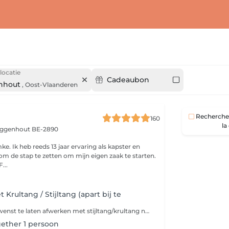
locatie
Cadeaubon
nhout
,
Oost-Vlaanderen
Recherche 
160
la
ggenhout BE-2890
e. Ik heb reeds 13 jaar ervaring als kapster en
om de stap te zetten om mijn eigen zaak te starten.
...
Krultang / Stijltang (apart bij te
Indien je je haar wenst te laten afwerken met stijltang/krultang na een brushing of snit & brushing, gelieve deze dienst apart bij te boeken.
gether 1 persoon