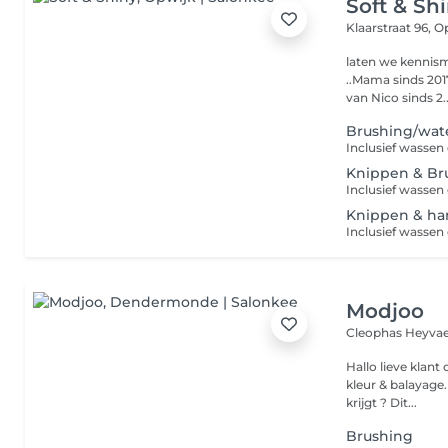
Soft & Sh
Klaarstraat 96,
Op
laten we kennismaken Hi, Ik ben Jolien. ..Zelfsta
..Mama sinds 201
van Nico sinds 2..
Brushing/wat
Knippen & Br
Knippen & h
Modjoo
Cleophas Heyvaer
Hallo lieve klant of weldra klant On
kleur & balayage. Wist je dat Modjoo 80% blondines over de vlo
krijgt ? Dit...
Brushing