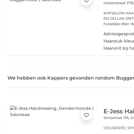
Hanenstraat 27B
KAPSALON HAARWERKEN EN PRUIKEN PEDICURE MANICURE
EN GELLAK ONTHARINGEN Bij ons verl
huiselijke sfeer Wi
Adviesgespre
Haarstuk kleu
Haarsnit bij h
We hebben ook Kappers gevonden rondom Bugge
E-Jess Ha
Smisstraat 17A,
D
COLORISTE | ST