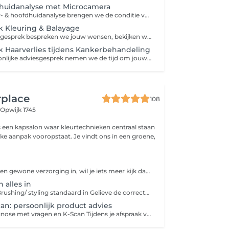
dhuidanalyse met Microcamera
Tijdens deze haar- & hoofdhuidanalyse brengen we de conditie van jouw haar en hoofdhuid zorgvuldig in kaart aan de hand van een professionele microcamera en een uitgebreide intake. Op basis van deze analyse stellen we een persoonlijk advies, behandelplan en thuisverzorging op, volledig afgestemd op jouw haar en hoofdhuid. Deze analyse vormt de basis voor een doelgerichte behandeling. Zo pakken we niet alleen de zichtbare klachten aan, maar gaan we ook op zoek naar de mogelijke onderliggende oorzaak, zodat we jouw haar en hoofdhuid op een duurzame manier kunnen verbeteren. Drie dagen vóór je afspraak ontvang je per e-mail een intakeformulier. We vragen je om dit vooraf zorgvuldig in te vullen, zodat we tijdens de analyse meteen gericht aan de slag kunnen.
 Kleuring & Balayage
Tijdens dit adviesgesprek bespreken we jouw wensen, bekijken we de mogelijkheden en stellen we een persoonlijk kleuradvies op. Je ontvangt een duidelijke prijsindicatie en een behandelvoorstel, volledig afgestemd op jouw haar en wensen. De kostprijs van het adviesgesprek bedraagt €15. Dit bedrag betaal je na het adviesgesprek in het salon en wordt volledig in mindering gebracht bij de uitvoering van jouw kleurbehandeling. Heb je inspiratiebeelden? Breng deze gerust mee naar je afspraak. Zo krijgen we een duidelijk beeld van jouw verwachtingen en kunnen we samen bekijken wat het mooiste én haalbare resultaat is voor jouw haar.
 Haarverlies tijdens Kankerbehandeling
Tijdens dit persoonlijke adviesgesprek nemen we de tijd om jouw vragen, bezorgdheden en wensen te bespreken. We geven advies rond haarverlies, hoofdhuidverzorging, mutsjes en de mogelijkheden om je tijdens en na de behandeling zo comfortabel mogelijk te voelen. Dit eerste adviesgesprek is volledig vrijblijvend en gratis. Heb je reeds informatie ontvangen van je arts of ziekenhuis? Breng deze gerust mee naar je afspraak. Zo kunnen we je nog gerichter adviseren.
irplace
108
,
Opwijk 1745
 is een kapsalon waar kleurtechnieken centraal staan
jke aanpak vooropstaat. Je vindt ons in een groene,
In dit pakket zit een gewone verzorging in, wil je iets meer kijk dat naar verzorgings rituelen Gelieve de correcte aan te duiden: Brushing duurt max15min = Heel kort kapsel dat 15min brushing Brushing duurt max 30min = Korter haar dan schouder lengtes Normale dikte Brushing langer dan 30min = Langer haar dan schouders maar ook als je moeilijk en dik haar hebt
 alles in
In dit pakket zit Brushing/ styling standaard in Gelieve de correcte aan te duiden; K= brushing duurt max15min M=brushing duurt max 30min L= brushing langer dan 30min
an: persoonlijk product advies
Persoonlijke diagnose met vragen en K-Scan Tijdens je afspraak voert de kapper een hoofdhuidanalyse uit met de K-Scan. Deze geavanceerde scanner maakt beelden die we vergelijken met meer dan 12.000 andere beelden via AI. Zo stellen we een nauwkeurige diagnose op maat. Dankzij drie verschillende belichtingen toont de K-Scan wat je met het blote oog niet kunt zien. Op basis van deze analyse stellen we een gepersonaliseerde verzorgingsroutine voor zowel voor thuisgebruik als voor extra behandelingen in het salon. Je kan deze diagnose combineren met een andere boeking of gebruiken als los advies voor je dagelijkse routine. Bij aankoop van twee producten vervalt de kost van €15 voor de analyse