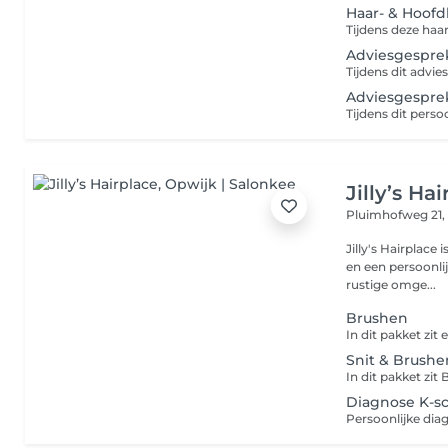
Haar- & Hoof
Adviesgesprek
Adviesgesprek
Jilly’s Ha
Pluimhofweg 21
Jilly's Hairplace
en een persoonli
rustige omge...
Brushen
Snit & Brushen
Diagnose K-sc