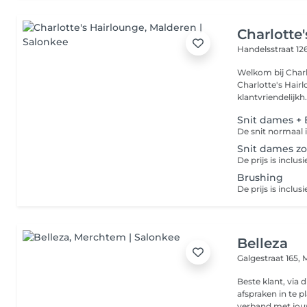
Charlotte
Handelsstraat 12
Welkom bij Charlot
Charlotte's Hairl
klantvriendelijkh.
Snit dames +
Snit dames z
Brushing
Belleza
Galgestraat 165,
Beste klant, via dit platform kan je makkelijk zelf aan de slag om
afspraken in te plannen. Mocht je toch nog
verband met jouw