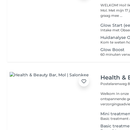
WELKOM! Hoi! Ik 
Mol. Met mijn 17 jaar ervaring en mijn liefde voor het vak, neem ik je
graag mee ...
Glow Start (e
Huidanalyse 
Kom te weten ho
Glow Boost
Health & 
Postelarenweg 8
Welkom In onze Health & Beauty Bar kun je terecht voor een
ontspannende ge
verzorgingsadvies
Mini treatme
Basic treatme