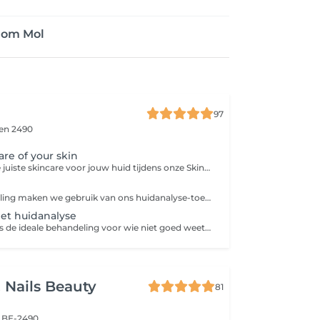
dom Mol
97
en 2490
are of your skin
Leer alles over de juiste skincare voor jouw huid tijdens onze Skincare Workshop. Ontdek hoe je een doeltreffende routine opbouwt, welke ingrediënten écht werken en krijg praktische tips van onze huidspecialisten. Je kan alleen deelnemen of er een gezellige en leerrijke avond van maken met vriendinnen.
Bij deze behandeling maken we gebruik van ons huidanalyse-toestel. Hiermee kunnen we jouw huid grondig analyseren en zien we onder andere vochtgehalte, talgproductie, eventuele huidschade en andere huidcondities. Op basis van deze analyse geven we een persoonlijk huidadvies en bespreken we welke behandelingen en producten het beste aansluiten bij de noden van jouw huid.
et huidanalyse
De Meet & Treat is de ideale behandeling voor wie niet goed weet wat de huid precies nodig heeft. Ideaal als nieuwe klant. Bij deze behandeling maken we gebruik van ons huidanalyse-toestel. Hiermee kunnen we jouw huid grondig analyseren en zien we onder andere vochtgehalte, talgproductie, eventuele huidschade en andere huidcondities. Op basis van deze analyse geven we een persoonlijk huidadvies en bespreken we welke behandelingen en producten het beste aansluiten bij de noden van jouw huid. Daarna krijg je een basis gelaatsverzorging. We combineren reiniging, exfoliatie, masker en verzorgende producten voor een goede start te bekomen. Na afloop krijg je persoonlijk advies over de beste verzorging voor jouw huid en welke behandeling het beste past bij je huidnoden.
 Nails Beauty
81
 BE-2490