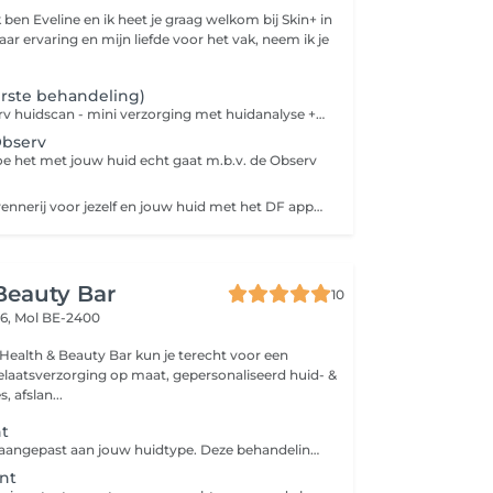
ben Eveline en ik heet je graag welkom bij Skin+ in
erste behandeling)
Intake met Observ huidscan - mini verzorging met huidanalyse + advies. Voor iedereen die wil opstarten met Environ Skincare thuis. (incl. epileren wenkbrauwen).
Observ
e het met jouw huid echt gaat m.b.v. de Observ
60 minuten verwennerij voor jezelf en jouw huid met het DF apparaat van Environ (2 zones met het toestel). Incl. epileren van de wenkbrauwen.
Beauty Bar
10
6,
Mol BE-2400
laatsverzorging op maat, gepersonaliseerd huid- &
, afslan...
nt
Basic treatment aangepast aan jouw huidtype. Deze behandeling omvat: Reiniging - peeling - serum - masker -dagcreme Ontdek wat onze producten voor jouw huid kunnen betekenen.
nt