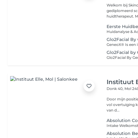
Welkom bij Skincare & Beauty ISI
gediplomeerd sc
huid
Eerste Huidbeh
Glo2Facial B
Glo2Facial by
Instituut 
Donk 40,
Mol 24
Door mijn positie
vol overtuiging kl
van d...
Absolution Co
Absolution B