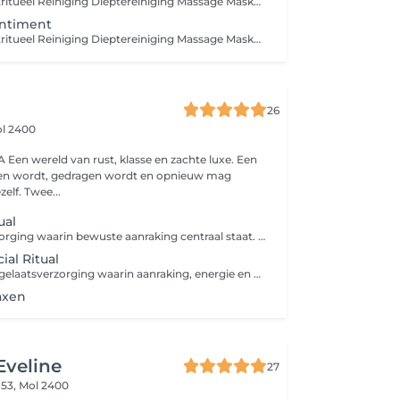
Intake Welkomstritueel Reiniging Dieptereiniging Massage Masker Eindverzorging
entiment
Intake Welkomstritueel Reiniging Dieptereiniging Massage Masker: Thermique Eindverzorging
26
l 2400
e. Een
zien wordt, gedragen wordt en opnieuw mag
zelf. Twee...
ual
Pure gelaatsverzorging waarin bewuste aanraking centraal staat. Een zachte en liefdevolle behandeling waarbij de huid volledig tot rust mag komen. Zonder machines, enkel met de warmte en aandacht van onze handen ondersteunen we de huid zodat haar natuurlijke balans zich kan herstellen. De behandeling start met een reiniging en zachte peeling, gevolgd door een voedend masker. Terwijl het masker inwerkt, geniet je van een ontspannende massage van nek, schouders en hoofd. Een puur verwenmoment waarin huid en lichaam diep kunnen ontspannen en de natuurlijke glow van je huid weer zichtbaar wordt.
ial Ritual
Een diepgaande gelaatsverzorging waarin aanraking, energie en natuurlijke huidverzorging samenkomen. Tijdens dit ritueel werken we volledig met onze handen om de huid op een zachte en bewuste manier te ondersteunen. De behandeling start met een reiniging en zachte peeling, gevolgd door een diep voedend peel-off masker dat de huid intens verzorgt. Met gua sha, edelstenen en lymfestimulerende technieken activeren we de doorbloeding en helpen we de huid afvalstoffen los te laten. Deze zachte maar effectieve bewegingen ondersteunen het natuurlijke herstelproces van de huid. Terwijl het masker inwerkt, geniet je van een ontspannende massage van nek, schouders en hoofd. Een holistisch ritueel dat niet alleen je huid laat stralen, maar ook een diepe rust brengt in lichaam en geest, voor een natuurlijke, gezonde glow van binnenuit.
axen
Eveline
27
 53,
Mol 2400