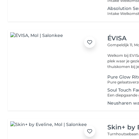
Absolution S
ÉVISA
Gompeldijk 11,
Mo
Welkom bij EVISA Een wereld van rust, klasse en zachte lux
plek waar je ge
thuiskomen bij je
Pure Glow Rit
Soul Touch Fac
Neusharen w
Skin+ by 
Turnhoutsebaan