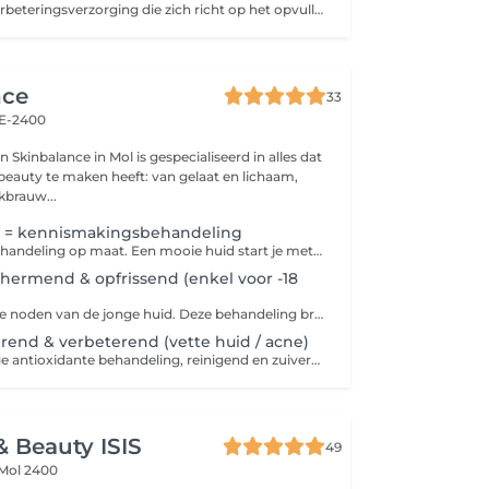
Cellular 3: huidverbeteringsverzorging die zich richt op het opvullen van fijne lijntjes, een ideale verzorging voor beginnende anti-aging. Indien gewenst worden je wenkbrauwen gemodelleerd met suikerhars.
nce
33
E-2400
Skinbalance in Mol is gespecialiseerd in alles dat
beauty te maken heeft: van gelaat en lichaam,
brauw...
 = kennismakingsbehandeling
Huidanalyse + behandeling op maat. Een mooie huid start je met goede thuisproducten en geregeld een intensieve verzorging in de schoonheidspraktijk. Je krijgt tips & tricks mee om zelf thuis aan de slag te gaan met je persoonlijke thuisproducten. Ter info: aanrader om mee te starten. Enkel voor de nieuwe klanten.
ermend & opfrissend (enkel voor -18
Aangepast aan de noden van de jonge huid. Deze behandeling brengt de huid in balans. Geschikt voor: elke huidtype voor jongeren onder de 18 jaar.
rend & verbeterend (vette huid / acne)
Een zeer krachtige antioxidante behandeling, reinigend en zuiverend. Deze behandeling bestrijdt alle soorten acne door gebruik te maken van ontstekingsremmende ingrediënten in combinatie met anti-bacteriële peptiden. Clear cell vermindert ontstekingen en zuivert poriën. Geschikt voor: vette huid, Ruwe huid, onzuivere huid, last van comedonen / meeëters,
& Beauty ISIS
49
Mol 2400