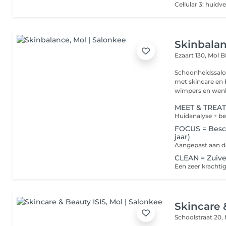
Skinbala
Ezaart 130,
Mol B
Schoonheidssalon 
met skincare en 
wimpers en wenk
MEET & TREAT
FOCUS = Besch
jaar)
CLEAN = Zuive
Skincare 
Schoolstraat 20,