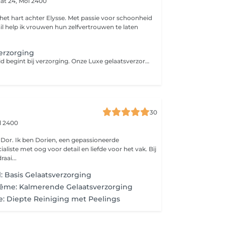
aat 24,
Mol 2400
hter Elysse. Met passie voor schoonheid
il help ik vrouwen hun zelfvertrouwen te laten
erzorging
Een stralende huid begint bij verzorging. Onze Luxe gelaatsverzorging combineert reiniging, verzorging en voeding voor een frisse en gezonde glow. Mini massage hoofd + nek bij te boeken indien gewenst.
30
l 2400
epassioneerde
liste met oog voor detail en liefde voor het vak. Bij
raai...
l: Basis Gelaatsverzorging
rême: Kalmerende Gelaatsverzorging
e: Diepte Reiniging met Peelings