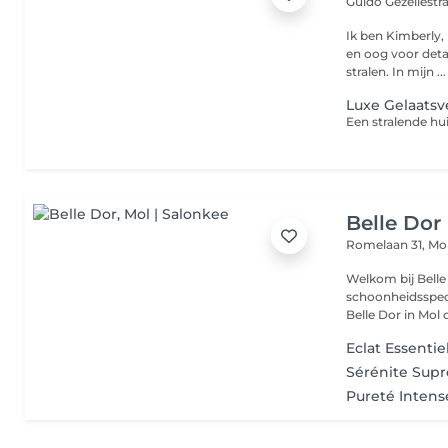
Guido Gezellestr
Ik ben Kimberly, het hart ac
en oog voor deta
stralen. In mijn ...
Luxe Gelaatsv
Belle Dor
Romelaan 31,
Mo
Welkom bij Belle Dor. Ik ben Dorien, een g
schoonheidsspecia
Belle Dor in Mol d
Eclat Essentie
Sérénite Sup
Pureté Intens