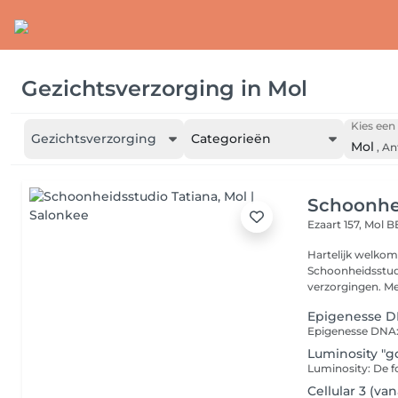
Gezichtsverzorging
in
Mol
Kies een 
Gezichtsverzorging
Categorieën
Mol
,
An
Schoonhei
Ezaart 157,
Mol B
Hartelijk welkom bij S
Schoonheidsstudi
verzorgingen. Met
Epigenesse DN
Luminosity "g
Cellular 3 (van