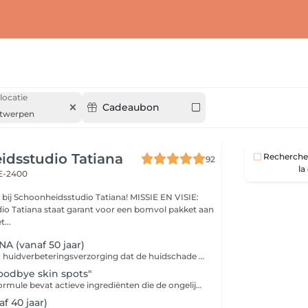
locatie
Cadeaubon
twerpen
dsstudio Tatiana
Recherche 
92
la
E-2400
choonheidsstudio Tatiana! MISSIE EN VISIE:
o Tatiana staat garant voor een bomvol pakket aan
...
A (vanaf 50 jaar)
Epigenesse DNA: huidverbeteringsverzorging dat de huidschade herstelt, de huid verstevigt en fijne lijntjes opvult op voor een onmiddellijk resultaat. Indien gewenst worden je wenkbrauwen gemodelleerd met suikerhars.
oodbye skin spots"
Luminosity: De formule bevat actieve ingrediënten die de ongelijke productie van melanine remmen en de huid een egale en heldere teint bezorgen. Behandelt o.a. zonnevlekken, sproetjes en ouderdomsvlekken. Indien gewenst worden je wenkbrauwen gemodelleerd met suikerhars.
af 40 jaar)