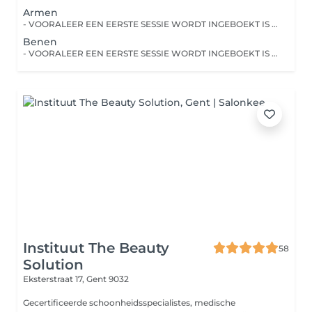
Armen
- VOORALEER EEN EERSTE SESSIE WORDT INGEBOEKT IS EEN TESTSESSIE VERPLICHT - Gelieve voor de allereerste sessie de dienst "verplichte testsessie" in te boeken.
Benen
- VOORALEER EEN EERSTE SESSIE WORDT INGEBOEKT IS EEN TESTSESSIE VERPLICHT - Gelieve voor de allereerste sessie de dienst "verplichte testsessie" in te boeken.
Instituut The Beauty
58
Solution
Eksterstraat 17,
Gent 9032
Gecertificeerde schoonheidsspecialistes, medische