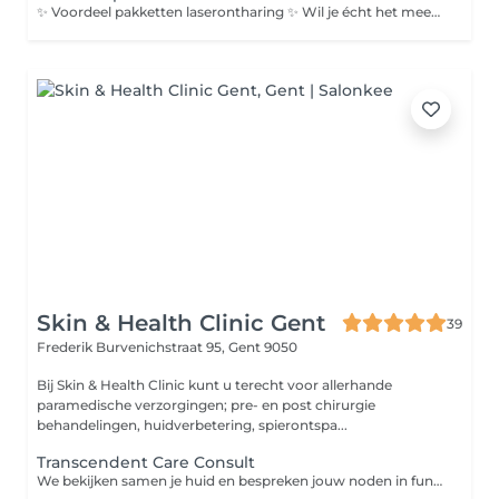
✨ Voordeel pakketten laserontharing ✨ Wil je écht het meeste uit je behandelingen halen? Met onze voordeelpakketten bespaar je niet alleen op je sessies, maar ben je ook sneller op weg naar een gladde en zachte huid. 👉 Extra’s zoals full bikini of volledige benen kunnen makkelijk apart bijgeboekt worden aan +€30 per sessie per zone.
Skin & Health Clinic Gent
39
Frederik Burvenichstraat 95,
Gent 9050
Bij Skin & Health Clinic kunt u terecht voor allerhande
paramedische verzorgingen; pre- en post chirurgie
behandelingen, huidverbetering, spierontspa...
Transcendent Care Consult
We bekijken samen je huid en bespreken jouw noden in functie van je transitie. Of het nu gaat om laserontharing (gelaat, borst, lichaam) of littekenbehandeling: we stemmen alles af op jouw lichaam, hormonen en verwachtingen. Vertrouw op een respectvolle aanpak, op jouw tempo en met ruimte voor jouw verhaal.