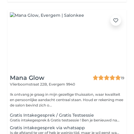
Mana Glow
19
Vlierboomstraat 22B,
Evergem 9940
Ik ontvang je graag in mijn gezellige thuissalon, waar kwaliteit
en persoonlijke aandacht centraal staan. Houd er rekening mee
de salon bevind zich o...
Gratis Intakegesprek / Gratis Testsessie
Gratis intakegesprek & Gratis testsessie ! Ben je benieuwd naar laserontharing, maar wil je eerst meer weten? Tijdens een intakegesprek kan je al je vragen stellen: hoeveel behandelingen je nodig hebt, hoe het werkt en wat je kunt verwachten. Daarna kan je een gratis test sessie doen, waarbij we een kleine oppervlakte laseren, zo ervaar je zelf hoe de behandeling aanvoelt. - Helemaal vrijblijvend!
Gratis intakegesprek via whatsapp
Is de afstand te ver of heb je weinig tijd, maar je wil eerst wat informatie en de salonruimte zien? Dat kan via een videogesprek op whatsapp.