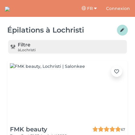
FR
Connexion
Épilations
à
Lochristi
Filtre
à
Lochristi
FMK beauty
67