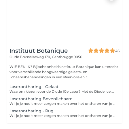
Instituut Botanique
46
Oude Brusselseweg 170,
Gentbrugge 9050
WIE BEN IK? Bij schoonheidsinstituut Botanique kan u terecht
voor verschillende hoogwaardige gelaats- en
lichaamsbehandelingen in een sfeervolle en r...
Laserontharing - Gelaat
Waarom kiezen voor de Diode ICe Laser? Met de Diode Ice Laser voor definitief ontharing verwijdert u maar liefst 90% haar op de behandelde zone. Hierbij is het veilig, efficiënt en zonder risico geschikt voor alle huidtypes. DOET HET PIJN?Dit toestel heeft een krachtig koelsysteem tot - 7 graden dat zorgt voor minder bijwerkingen. De huid warmt minder snel op waardoor het comfort tijdens een behandeling toeneemt. Een kleine prikkeling moet je voelen omdat het haarzakje wordt verbrand. IS HET DEFINITIEF?Tenzij er sprake is van een hormonale verandering, zijn de resultaten met de laser permanent! Haar dat is vernietigd groeit niet meer terug. Weg is weg maar je zal nooit 100 % permanent haarvrij zijn. Wel kan u rekenen op 90% haarverlies. En de haartjes die af en toe kunnen terugkomen zullen vele malen lichter en ook minder sterk zijn. Sommige haarwortels slapen en zullen pas enkele jaren later terug een haartje produceren. HOEVEEL SESSIES ZIJN ER NODIG?Dit is afhankelijk van persoon tot persoon en de hoeveelheid haar die aanwezig is. Om al het haar definitief te verwijderen zijn er tussen 6 en 8 sessies nodig. Hoe werkt het?Tijdens een laserbehandeling wordt er een zeer krachtige lichtstraal uitgezonden waardoor de haarzakjes vernietigd worden. De haarzakjes zijn vernietigd na 6 tot 10 laserbehandelingen. Het resultaat is een definitieve zijdezachte huid!
Laserontharing Bovenlichaam
Wil je je nooit meer zorgen maken over het ontharen van je benen, oksels, bikinilijn, etc.? Dan is laserontharen de oplossing! Laseren is een ontharingsmethode waarbij de haren definitief worden verwijderd. Tijdens een laserbehandeling wordt er een zeer krachtige lichtstraal uitgezonden waardoor de haarzakjes vernietigd worden. De haarzakjes zijn vernietigd na 6 tot 10 laserbehandelingen. Het resultaat is een definitieve zijdezachte huid!
Laserontharing - Rug
Wil je je nooit meer zorgen maken over het ontharen van je benen, oksels, bikinilijn, etc.? Dan is laserontharen de oplossing! Laseren is een ontharingsmethode waarbij de haren definitief worden verwijderd. Tijdens een laserbehandeling wordt er een zeer krachtige lichtstraal uitgezonden waardoor de haarzakjes vernietigd worden. De haarzakjes zijn vernietigd na 6 tot 10 laserbehandelingen. Het resultaat is een definitieve zijdezachte huid!