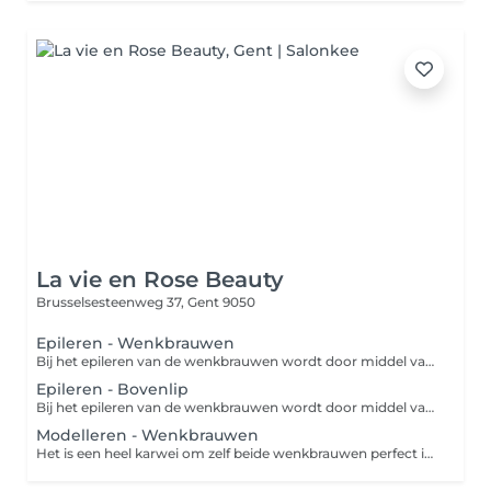
La vie en Rose Beauty
Brusselsesteenweg 37,
Gent 9050
Epileren - Wenkbrauwen
Bij het epileren van de wenkbrauwen wordt door middel van een pincet de wenkbrauwen in goede vorm gebracht. Dit geeft je gezicht een open uitstraling en accentueert je ogen.
Epileren - Bovenlip
Bij het epileren van de wenkbrauwen wordt door middel van een pincet de wenkbrauwen in goede vorm gebracht. Dit geeft je gezicht een open uitstraling en accentueert je ogen.
Modelleren - Wenkbrauwen
Het is een heel karwei om zelf beide wenkbrauwen perfect in model te brengen. Kies er daarom voor om ze te laten modelleren bij de specialist. Hierbij worden de overtollige haren rondom de wenkbrauw verwijderd door middel van harsen, threaden of epileren en zitten je wenkbrauwen weer perfect in model.