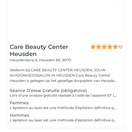
Care Beauty Center
72
Heusden
Heusdendorp 6,
Heusden BE-9070
Welkom bij CARE BEAUTY CENTER HEUSDEN, JOUW
SCHOONHEIDSSALON IN HEUSDEN Care Beauty Center
Heusden is gelegen op het gezellige dorpsplein van Heusde...
Séance D'essai Gratuite (obligatoire)
Lors d'une analyse gratuite réalisée à l'aide de l'appareil EF Laser Care, votre Care Skin Coach évalue votre type de peau et de poils. Nous effectuons ensuite un test sur une petite zone. Cela vous permet de vous faire une première idée du traitement au laser.
Femmes
L'épilation au laser est une méthode d'épilation définitive qui vise à détruire les follicules pileux. Ainsi, aucun poil ne peut plus repousser dans la zone traitée.
Hommes
L'épilation au laser est une méthode d'épilation définitive qui vise à détruire les follicules pileux. Ainsi, aucun poil ne peut plus repousser dans la zone traitée.