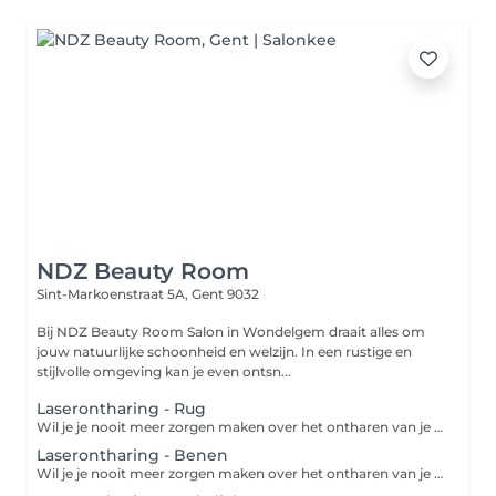
NDZ Beauty Room
Sint-Markoenstraat 5A,
Gent 9032
Bij NDZ Beauty Room Salon in Wondelgem draait alles om
jouw natuurlijke schoonheid en welzijn. In een rustige en
stijlvolle omgeving kan je even ontsn...
Laserontharing - Rug
Wil je je nooit meer zorgen maken over het ontharen van je benen, oksels, bikinilijn, etc.? Dan is laserontharen de oplossing! Laseren is een ontharingsmethode waarbij de haren definitief worden verwijderd. Tijdens een laserbehandeling wordt er een zeer krachtige lichtstraal uitgezonden waardoor de haarzakjes vernietigd worden. De haarzakjes zijn vernietigd na 6 tot 10 laserbehandelingen. Het resultaat is een definitieve zijdezachte huid!
Laserontharing - Benen
Wil je je nooit meer zorgen maken over het ontharen van je benen, oksels, bikinilijn, etc.? Dan is laserontharen de oplossing! Laseren is een ontharingsmethode waarbij de haren definitief worden verwijderd. Tijdens een laserbehandeling wordt er een zeer krachtige lichtstraal uitgezonden waardoor de haarzakjes vernietigd worden. De haarzakjes zijn vernietigd na 6 tot 10 laserbehandelingen. Het resultaat is een definitieve zijdezachte huid!