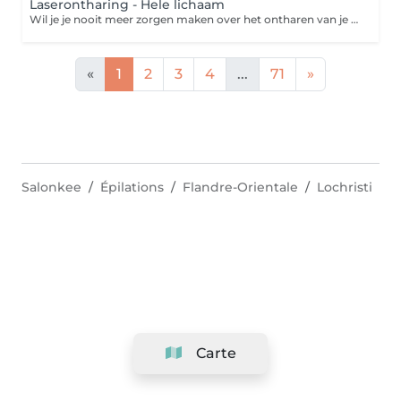
Laserontharing - Hele lichaam
Wil je je nooit meer zorgen maken over het ontharen van je benen, oksels, bikinilijn, etc.? Dan is laserontharen de oplossing! Laseren is een ontharingsmethode waarbij de haren definitief worden verwijderd. Tijdens een laserbehandeling wordt er een zeer krachtige lichtstraal uitgezonden waardoor de haarzakjes vernietigd worden. De haarzakjes zijn vernietigd na 6 tot 10 laserbehandelingen. Het resultaat is een definitieve zijdezachte huid!
«
1
2
3
4
...
71
»
Salonkee
Épilations
Flandre-Orientale
Lochristi
Carte