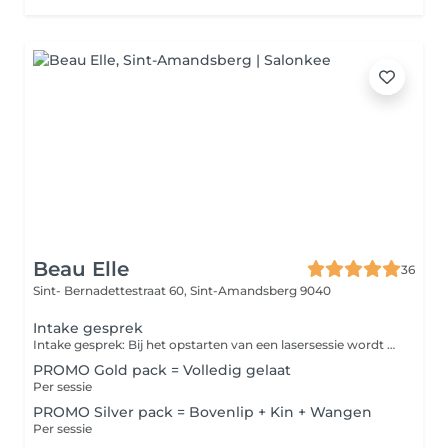
Beau Elle
36
Sint- Bernadettestraat 60,
Sint-Amandsberg 9040
Intake gesprek
Intake gesprek: Bij het opstarten van een lasersessie wordt aangeraden om eerst een intake gesprek in te plannen. * Op deze afspraak wordt bekeken of je al dan niet in aanmerking komt. * We overlopen alles omtrent de werking, het apparaat, de opvolging enz. * Er wordt reeds een kleine test uitgevoerd op de gewenste zone. op die manier bepalen we jouw persoonlijke instelling van het apparaat.
PROMO Gold pack = Volledig gelaat
Per sessie
PROMO Silver pack = Bovenlip + Kin + Wangen
Per sessie