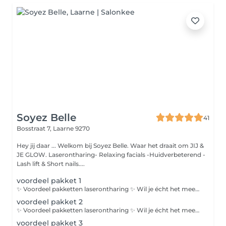
Soyez Belle
41
Bosstraat 7,
Laarne 9270
Hey jij daar ... Welkom bij Soyez Belle. Waar het draait om JIJ &
JE GLOW. Laserontharing- Relaxing facials -Huidverbeterend -
Lash lift & Short nails....
voordeel pakket 1
✨ Voordeel pakketten laserontharing ✨ Wil je écht het meeste uit je behandelingen halen? Met onze voordeelpakketten bespaar je niet alleen op je sessies, maar ben je ook sneller op weg naar een gladde en zachte huid. 👉 Extra’s zoals full bikini of volledige benen kunnen makkelijk apart bijgeboekt worden aan +€30 per sessie per zone.
voordeel pakket 2
✨ Voordeel pakketten laserontharing ✨ Wil je écht het meeste uit je behandelingen halen? Met onze voordeelpakketten bespaar je niet alleen op je sessies, maar ben je ook sneller op weg naar een gladde en zachte huid. 👉 Extra’s zoals full bikini of volledige benen kunnen makkelijk apart bijgeboekt worden aan +€30 per sessie per zone.
voordeel pakket 3