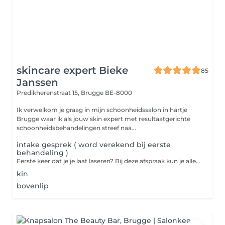
skincare expert Bieke
85
Janssen
Predikherenstraat 15,
Brugge BE-8000
Ik verwelkom je graag in mijn schoonheidssalon in hartje
Brugge waar ik als jouw skin expert met resultaatgerichte
schoonheidsbehandelingen streef naa...
intake gesprek ( word verekend bij eerste
behandeling )
Eerste keer dat je je laat laseren? Bij deze afspraak kun je alle vragen stellen en kunnen we ook samen alle mogelijkheden bespreken. Beslis je achteraf om te beginnen laseren? Dan wordt de 50,00 afgetrokken an je eerste behandeling.
kin
bovenlip