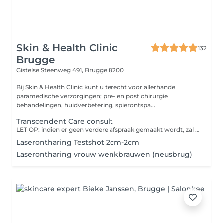
Skin & Health Clinic
132
Brugge
Gistelse Steenweg 491,
Brugge 8200
Bij Skin & Health Clinic kunt u terecht voor allerhande
paramedische verzorgingen; pre- en post chirurgie
behandelingen, huidverbetering, spierontspa...
Transcendent Care consult
LET OP: indien er geen verdere afspraak gemaakt wordt, zal er een bedrag van 40,- aangerekend worden. We bekijken samen je huid en bespreken jouw noden in functie van je transitie. Of het nu gaat om laserontharing (gelaat, borst, lichaam) of littekenbehandeling: we stemmen alles af op jouw lichaam, hormonen en verwachtingen. Vertrouw op een respectvolle aanpak, op jouw tempo en met ruimte voor jouw verhaal.
Laserontharing Testshot 2cm-2cm
Laserontharing vrouw wenkbrauwen (neusbrug)