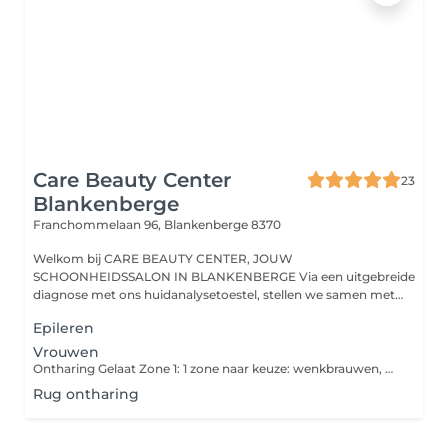
Care Beauty Center
23
Blankenberge
Franchommelaan 96,
Blankenberge 8370
Welkom bij CARE BEAUTY CENTER, JOUW
SCHOONHEIDSSALON IN BLANKENBERGE Via een uitgebreide
diagnose met ons huidanalysetoestel, stellen we samen met
jo...
Epileren
Vrouwen
Ontharing Gelaat Zone 1: 1 zone naar keuze: wenkbrauwen, bovenlip, kin of wangen. Ontharing van 2 zones van het gelaat: 2 zones naar keuze: wenkbrauwen, bovenlip, kin of wangen. Ontharing van 3 zones van het gelaat: 3 zones naar keuze: wenkbrauwen, bovenlip, kin of wangen. Ontharing van 4 zones van het gelaat: 4 zones naar keuze: wenkbrauwen, bovenlip, kin of wangen.
Rug ontharing