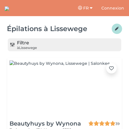
FR
Connexion
Épilations
à
Lissewege
Filtre
à
Lissewege
Beautyhuys by Wynona
39