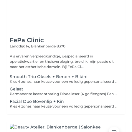
FePa Clinic
Landdijk 14,
Blankenberge 8370
Als ervaren verpleegkundige, gespecialiseerd in
operatiekwartier en thuisverpleging, breid ik mijn passie uit
naar het esthetische domein. Bij FePa Cl...
Smooth Trio Oksels + Benen + Bikini
Kies 4 zones naar keuze voor een volledig gepersonaliseerd laserontharingstraject. Persoonlijk behandelplan op maat Max. 10 sessies voor optimaal resultaat Langdurige haarreductie en een gladde, zachte huid Comfortabele behandeling met cooling functie Betaling in 3 delen mogelijk (gespreid tijdens het traject) Ideaal voor wie meerdere zones wil combineren in één voordelig pakket.
Gelaat
Permanente laserontharing Diode laser (4 golflengtes) Een veilige en doeltreffende methode voor permanente ontharing, geschikt voor verschillende huid- en haartypes. De laser richt zich op de melanine (pigment) in het haarzakje en vernietigt zo geleidelijk de haarwortel Meestal 8 a 10 sessies nodig per zone voor optimaal resultaat Behandelingen om de 6 weken Geschikt voor meerdere huidtypes dankzij 4 golflengtes Pijnloos dankzij geïntegreerde cooling functie Snelle, efficiënte en comfortabele behandeling
Facial Duo Bovenlip + Kin
Kies 4 zones naar keuze voor een volledig gepersonaliseerd laserontharingstraject. Persoonlijk behandelplan op maat Max. 10 sessies voor optimaal resultaat Langdurige haarreductie en een gladde, zachte huid Comfortabele behandeling met cooling functie Betaling in 3 delen mogelijk (gespreid tijdens het traject) Ideaal voor wie meerdere zones wil combineren in één voordelig pakket.