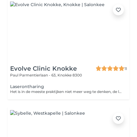
Evolve Clinic Knokke
11
Paul Parmentierlaan - 63,
Knokke 8300
Laserontharing
Het is in de meeste praktijken niet meer weg te denken, de laserontharing. Veel mensen hebben last van ongewenste en/of overmatige beharing op lichaam of gelaat. Ook zijn ingegroeide haren of acné inversa een hinderlijk probleem. Laserontharing biedt u een oplossing hiervoor. Er zijn alleen veel verschillen tussen de apparaten op de markt, op gebied van techniek, effectiviteit, pijn en behandelduur. De Elysion Pro is een platform waarbij alle huidtypes in alle seizoenen behandeld kunnen worden. Bovendien is door de USP technologie de behandeling uiterst effecient en snel. Door de korte pulsen is de behandeling nauwelijks voelbaar.