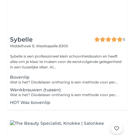
Sybelle
11
Middelhoek 9,
Westkapelle 8300
Sybelle is een professioneel klein schoonheidssalon en heeft
alles om je klaar te maken voor de eerstvolgende gelegenheid
in een huiselijke sfeer. Al...
Bovenlip
Wat is het? Diodelaser-ontharing is een methode voor permanente haarreductie waarbij geconcentreerd licht de haarzakjes vernietigt. De laser richt zich op het pigment (melanine) in het haar en verwarmt het haarzakje, waardoor nieuwe haargroei wordt geremd. Voorbereiding: Niet harsen of epileren 4-6 weken vóór de behandeling (scheren mag wel). Scheer het te behandelen gebied 24 uur vóór de sessie. Vermijd zon en zonnebank minstens 2 weken vooraf. Gebruik geen zelfbruiners en stop met gebruik van irriterende huidproducten (zoals retinol of AHA's) een paar dagen op voorhand. Nazorg: Vermijd warmte (zoals sauna, heet douchen) de eerste 24-48 uur. Bescherm de huid tegen zonlicht met SPF 30+ gedurende minimaal 2 weken. Niet krabben of wrijven op behandelde zones. Gebruik kalmerende producten zoals aloë vera indien nodig. Geen agressieve huidproducten gebruiken op het behandelde gebied gedurende enkele dagen. Meestal zijn 6-8 sessies nodig met tussenpozen van enkele weken voor optimaal resultaat.
Wenkbrauwen (tussen)
Wat is het? Diodelaser-ontharing is een methode voor permanente haarreductie waarbij geconcentreerd licht de haarzakjes vernietigt. De laser richt zich op het pigment (melanine) in het haar en verwarmt het haarzakje, waardoor nieuwe haargroei wordt geremd. Voorbereiding: Niet harsen of epileren 4-6 weken vóór de behandeling (scheren mag wel). Scheer het te behandelen gebied 24 uur vóór de sessie. Vermijd zon en zonnebank minstens 2 weken vooraf. Gebruik geen zelfbruiners en stop met gebruik van irriterende huidproducten (zoals retinol of AHA's) een paar dagen op voorhand. Nazorg: Vermijd warmte (zoals sauna, heet douchen) de eerste 24-48 uur. Bescherm de huid tegen zonlicht met SPF 30+ gedurende minimaal 2 weken. Niet krabben of wrijven op behandelde zones. Gebruik kalmerende producten zoals aloë vera indien nodig. Geen agressieve huidproducten gebruiken op het behandelde gebied gedurende enkele dagen. Meestal zijn 6-8 sessies nodig met tussenpozen van enkele weken voor optimaal resultaat.
HOT Wax bovenlip