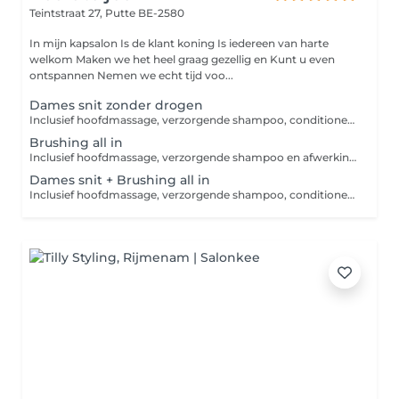
Teintstraat 27,
Putte BE-2580
In mijn kapsalon Is de klant koning Is iedereen van harte
welkom Maken we het heel graag gezellig en Kunt u even
ontspannen Nemen we echt tijd voo...
Dames snit zonder drogen
Inclusief hoofdmassage, verzorgende shampoo, conditioner en afwerkingsproduct. Indien u een EXTRA verzorging wenst, gelieve bij de categorie "VERZORGING" de gewenste verzorging APART bij te boeken. U kan kiezen uit: een hot towel mask, een keratine boost of een repair krullen.
Brushing all in
Inclusief hoofdmassage, verzorgende shampoo en afwerkingsproduct. Indien u een EXTRA verzorging wenst, gelieve bij de categorie "VERZORGING" de gewenste verzorging APART bij te boeken. U kan kiezen uit: een hot towel mask, een keratine boost of een repair krullen.
Dames snit + Brushing all in
Inclusief hoofdmassage, verzorgende shampoo, conditioner en afwerkingsproduct. Indien u een EXTRA verzorging wenst, gelieve bij de categorie "VERZORGING" de gewenste verzorging APART bij te boeken. U kan kiezen uit: een hot towel mask, een keratine boost of een repair krullen.