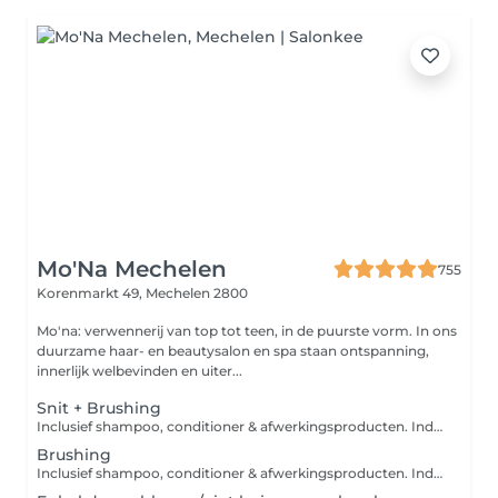
Mo'Na Mechelen
755
Korenmarkt 49,
Mechelen 2800
Mo'na: verwennerij van top tot teen, in de puurste vorm. In ons
duurzame haar- en beautysalon en spa staan ontspanning,
innerlijk welbevinden en uiter...
Snit + Brushing
Inclusief shampoo, conditioner & afwerkingsproducten. Indien u een intensievere verzorging wenst, gelieve deze apart bij te boeken bij de categorie "Hair - Aveda Verzorging". Wens je geen brushing mag je dat vermelden bij opmerkingen.
Brushing
Inclusief shampoo, conditioner & afwerkingsproducten. Indien u een intensievere verzorging wenst, gelieve deze apart bij te boeken bij de categorie "Hair - Aveda Verzorging".