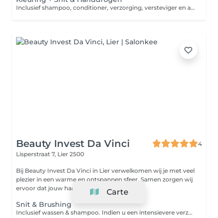
Inclusief shampoo, conditioner, verzorging, versteviger en afwerking. Opgelet, dit is een vanaf prijs. Afhankelijk van de lengte & dikte van het haar, kan er een supplement kleur worden aangerekend in het salon.
Beauty Invest Da Vinci
4
Lisperstraat 7,
Lier 2500
Bij Beauty Invest Da Vinci in Lier verwelkomen wij je met veel
plezier in een warme en ontspannen sfeer. Samen zorgen wij
ervoor dat jouw haar perfect...
Carte
Snit & Brushing
Inclusief wassen & shampoo. Indien u een intensievere verzorging nodig heeft, zal er in het salon een supplement worden aangerekend.