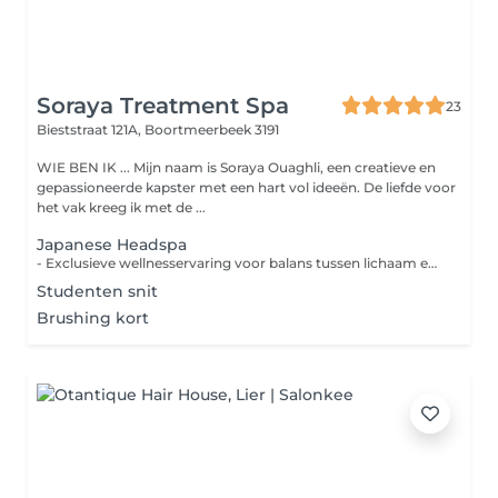
Soraya Treatment Spa
23
Bieststraat 121A,
Boortmeerbeek 3191
WIE BEN IK ... Mijn naam is Soraya Ouaghli, een creatieve en
gepassioneerde kapster met een hart vol ideeën. De liefde voor
het vak kreeg ik met de ...
Japanese Headspa
- Exclusieve wellnesservaring voor balans tussen lichaam en geest, resulterend in een gezonde hoofdhuid en stralend haar. LET OP! Kom met ongewassen haar naar de afspraak (minimaal 2 dagen) Deze behandeling is ook mogelijk in kuurvorm.
Studenten snit
Brushing kort