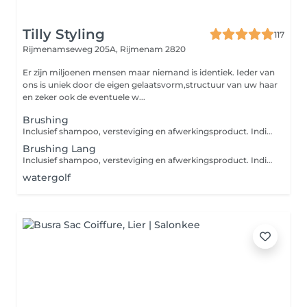
Tilly Styling
117
Rijmenamseweg 205A,
Rijmenam 2820
Er zijn miljoenen mensen maar niemand is identiek. Ieder van
ons is uniek door de eigen gelaatsvorm,structuur van uw haar
en zeker ook de eventuele w...
Brushing
Inclusief shampoo, versteviging en afwerkingsproduct. Indien u uw haar wenst af te werken met een stijl- of krultang, gelieve deze dienst APART bij te boeken onder de categorie "DAMES". Indien u een masker, een conditioner of een intensieve verzorging wenst, zal hiervoor een supplement aangerekend worden.
Brushing Lang
Inclusief shampoo, versteviging en afwerkingsproduct. Indien u uw haar wenst af te werken met een stijl- of krultang, gelieve deze dienst APART bij te boeken onder de categorie "DAMES". Indien u een masker, een conditioner of een intensieve verzorging wenst, zal hiervoor een supplement aangerekend worden.
watergolf