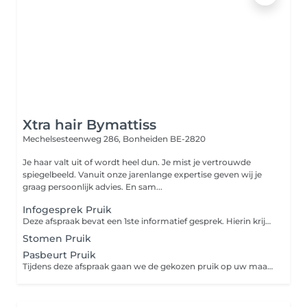
Xtra hair Bymattiss
Mechelsesteenweg 286,
Bonheiden BE-2820
Je haar valt uit of wordt heel dun. Je mist je vertrouwde
spiegelbeeld. Vanuit onze jarenlange expertise geven wij je
graag persoonlijk advies. En sam...
Infogesprek Pruik
Deze afspraak bevat een 1ste informatief gesprek. Hierin krijgt u duidelijk te zien welke mogelijke oplossingen wij u kunnen aanbieden.
Stomen Pruik
Pasbeurt Pruik
Tijdens deze afspraak gaan we de gekozen pruik op uw maat kunnen afstemmen.