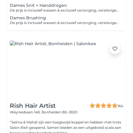
Dames Snit + Handdrogen
De prijs is inclusief wassen & exclusief verzorging, versteviger of afwerkingsproduct. Indien u een intens verzorgende Kérastase shampoo of een Kérastase verzorgend masker erbij wenst, gelieve deze dienst bij te boeken bij de categorie "VERZORGING".
Dames Brushing
De prijs is inclusief wassen & exclusief verzorging, versteviger of afwerkingsproduct,wel zonder drogen of brushen.Indien u een brushing en een intens verzorgende Kérastase shampoo of een Kérastase verzorgend masker erbij wenst, gelieve deze dienst bij te boeken bij de categorie "VERZORGING".
Rish Hair Artist
164
Weynesbaan 148,
Bonheiden BE-2820
"Salma & Mahdi zijn een toegewijd koppel en hebben met trots
Salon Rish geopend. Samen bieden ze een uitgebreid scala aan
hoogwaardige haarbehandeling...