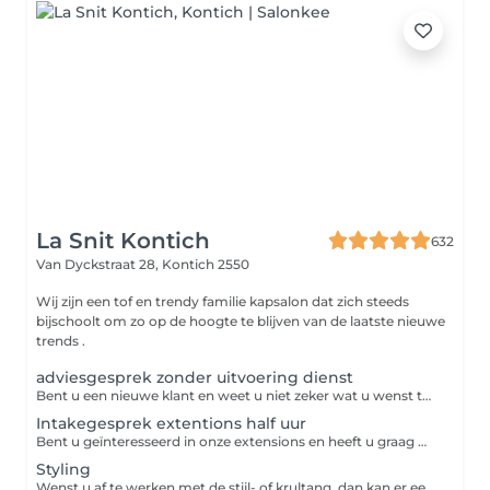
La Snit Kontich
632
Van Dyckstraat 28,
Kontich 2550
Wij zijn een tof en trendy familie kapsalon dat zich steeds
bijschoolt om zo op de hoogte te blijven van de laatste nieuwe
trends .
adviesgesprek zonder uitvoering dienst
Bent u een nieuwe klant en weet u niet zeker wat u wenst te boeken, bel ons dan gerust even op of boek een adviesgesprek. Zo kijken we samen welke specifieke kleur u wenst en of uw haar sterk genoeg is voor deze bewerking. Het kan zijn dat de kleuring in aparte stappen geplaatst moet worden of uw haar vooraf een goed verzorging nodig heeft. Neem gerust foto's mee van het gewenste resultaat. Wij helpen je met plezier verder. Groetjes La Snit Bij uw volgende afspraak wordt de prijs van het adviesgesprek in mindering gebracht.
Intakegesprek extentions half uur
Bent u geïnteresseerd in onze extensions en heeft u graag wat meer info hierover aarzel dan zeker niet om een intakegesprek te plannen.
Styling
Wenst u af te werken met de stijl- of krultang, dan kan er een supplementje aangerekend worden.