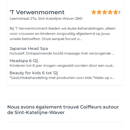
'T Verwenmoment
3
Leemstraat 27a,
Sint-Katelijne-Waver 2861
Bij 'T Verwenmoment bieden we leuke behandelingen, alleen
voor vrouwen en kinderen zorgvuldig afgestemd op jouw
unieke behoeften. Onze aanpak focust o...
Japanse Head Spa
Inclusief: Ontspannende hoofd massage met verzorgende producten + het haar losdrogen.
Headspa 6-12j
Kinderen tot 8 jaar mogen vergezeld worden door een ouder, oudere kinderen worden na de behandeling opgehaald.
Beauty for kids 6 tot 12j
*Gezichtsbehandeling met producten voor kids *Make up voor kids *kids ouder dan 8 jaar na de behandeling terug ophalen. *kids jonger dan 8 jaar toegestaan met 1 begeleider.
Nous avons également trouvé Coiffeurs autour
de Sint-Katelijne-Waver