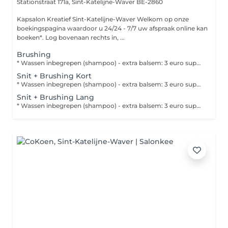
Stationstraat 171a,
Sint-Katelijne-Waver BE-2860
Kapsalon Kreatief Sint-Katelijne-Waver Welkom op onze
boekingspagina waardoor u 24/24 - 7/7 uw afspraak online kan
boeken*. Log bovenaan rechts in, ...
Brushing
* Wassen inbegrepen (shampoo) - extra balsem: 3 euro supplement. Wenst u een afwerking met stijl-of krultang, vergeet dit dan niet bij te boeken. Naargelang de hoeveelheid haar kan er extra tijd nodig zijn voor de afwerking, hiervoor wordt een supplement aangerekend van 6 euro. Heeft uw haar een extra boost nodig, boek dan een OLAPLEX TREATMENT of DEFY DAMAGE apart bij.
Snit + Brushing Kort
* Wassen inbegrepen (shampoo) - extra balsem: 3 euro supplement. Wenst u een afwerking met stijl-of krultang, vergeet dit dan niet bij te boeken. Naargelang de hoeveelheid haar kan er extra tijd nodig zijn voor de afwerking, hiervoor wordt een supplement aangerekend van 6 euro. Heeft uw haar een extra boost nodig, boek dan een OLAPLEX TREATMENT of DEFY DAMAGE apart bij.
Snit + Brushing Lang
* Wassen inbegrepen (shampoo) - extra balsem: 3 euro supplement. Wenst u een afwerking met stijl-of krultang, vergeet dit dan niet bij te boeken. Naargelang de hoeveelheid haar kan er extra tijd nodig zijn voor de afwerking, hiervoor wordt een supplement aangerekend van 6 euro. Heeft uw haar een extra boost nodig, boek dan een OLAPLEX TREATMENT of DEFY DAMAGE apart bij.