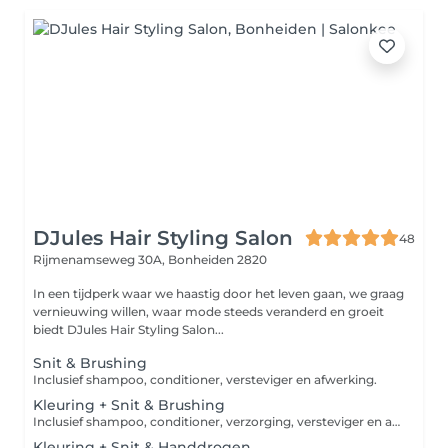
DJules Hair Styling Salon
48
Rijmenamseweg 30A,
Bonheiden 2820
In een tijdperk waar we haastig door het leven gaan, we graag
vernieuwing willen, waar mode steeds veranderd en groeit
biedt DJules Hair Styling Salon...
Snit & Brushing
Inclusief shampoo, conditioner, versteviger en afwerking.
Kleuring + Snit & Brushing
Inclusief shampoo, conditioner, verzorging, versteviger en afwerking. Opgelet, dit is een vanaf prijs. Afhankelijk van de lengte & dikte van het haar, kan er een supplement kleur worden aangerekend in het salon.
Kleuring + Snit & Handdrogen