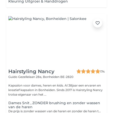
Kleuring Uitgroei & Handdrogen
Hairstyling Nancy
174
Guido Gezellelaan 28a,
Bonheiden BE-2820
Kapsalon voor dames, heren en kids. Al 38jaar een ervaren en
kreatief kapsalon in Bonheiden. Sinds 2017 is Hairstyling Nancy
trotse eigenaar van het ...
Dames Snit , ZONDER brushing en zonder wassen
van de haren
De prijs is zonder wassen van de haren en zonder de haren te drogen of brushen ook zonder versteviger of afwerkingsproduct. Om hygienische redenen gelieve de haren door de klant diezelfde dag al te wassen voor de kappersafspaak. Indien u een intens verzorgende Kérastase shampoo of een Kérastase verzorgend masker erbij wenst, gelieve deze dienst bij te boeken bij de categorie "VERZORGING".