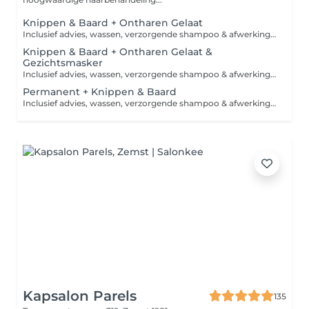
Knippen & Baard + Ontharen Gelaat
Inclusief advies, wassen, verzorgende shampoo & afwerkingsproduct. Ontharen van ongewenste haren neus, oren, wenkbrauwen met hete wax. Bij elk bezoek krijgt u een warm of fris drankje aangeboden.
Knippen & Baard + Ontharen Gelaat &
Gezichtsmasker
Inclusief advies, wassen, verzorgende shampoo & afwerkingsproduct. Ontharen van ongewenste haren neus, oren, wenkbrauwen met hete wax. Bij elk bezoek krijgt u een warm of fris drankje aangeboden.
Permanent + Knippen & Baard
Inclusief advies, wassen, verzorgende shampoo & afwerkingsproduct. Bij elk bezoek krijgt u een warm of fris drankje aangeboden.
Kapsalon Parels
135