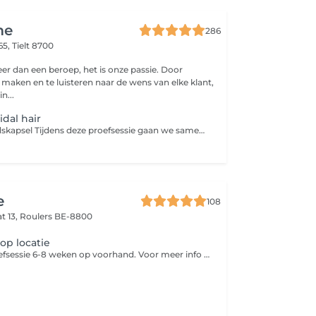
me
286
65,
Tielt 8700
eer dan een beroep, het is onze passie. Door
 maken en te luisteren naar de wens van elke klant,
n...
idal hair
Proefsessie Bruidskapsel Tijdens deze proefsessie gaan we samen aan de slag om jouw perfecte trouwkapsel te vinden. Dit is géén kapsel voor een feest, maar een creatieve en praktische test om te ontdekken wat bij jou past. We bekijken: Welke stijlen jou het mooist staan Wat wel en niet werkt met jouw haar Mogelijke aanpassingen voor de trouwdag Het gebruik van haaraccessoires of haarjuwelen En natuurlijk alle vragen of wensen die je hebt Belangrijk: was je haar de dag vóór de afspraak en zorg dat het volledig droog is. Ga niet slapen met nat haar dit voorkomt pluis en vervormde krullen of slagen, zodat we een realistisch beeld krijgen van hoe je haar natuurlijk valt. We kijken ernaar uit om samen jouw droomlook te ontdekken!
e
108
t 13,
Roulers BE-8800
op locatie
Inclusief een proefsessie 6-8 weken op voorhand. Voor meer info kan je ons een mailtje sturen naar info@berryblue.be