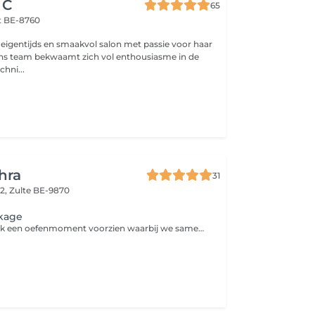
 C
65
lt BE-8760
n eigentijds en smaakvol salon met passie voor haar
Ons team bekwaamt zich vol enthousiasme in de
hni...
hra
31
 2,
Zulte BE-9870
kage
In deze prijs is ook een oefenmoment voorzien waarbij we samen zoeken naar de perfecte look.