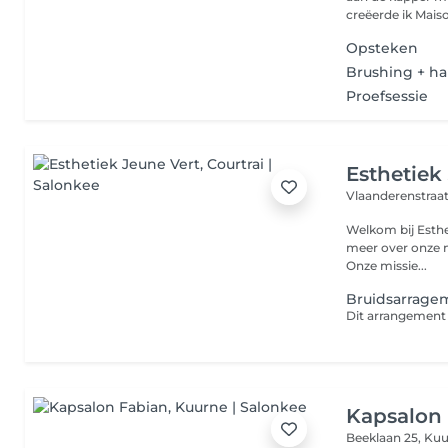
creëerde ik Maison
Opsteken
Brushing + ha
Proefsessie
Esthetiek
Vlaanderenstraat
Welkom bij Esthet
meer over onze m
Onze missie...
Bruidsarrage
Kapsalon
Beeklaan 25,
Kuu