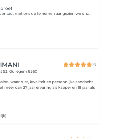
 proef
Gelieve hiervoor contact met ons op te nemen aangezien we onze agenda's bij elkaar moeten plaatsen.
 IMANI
27
at 53,
Gullegem 8560
alon, waar rust, kwaliteit en persoonlijke aandacht
ijk)