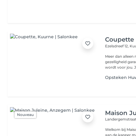
Coupette
Ezelsdreef 12,
Ku
Meer dan alleen maar een k
gezelligheid gar
wo
Opsteken Huw
Maison Ju
Nouveau
Landergemstraat
Welkom bij Maison Juleine Ik ben Jory, en
aan de kapper meer