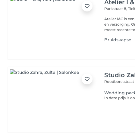
Atelier I &
Parkstraat 8,
Tie
Atelier I&C is ee
en verzorging. 
meest recente tec
Bruidskapsel
Studio Za
Roodborststraat
Wedding pac