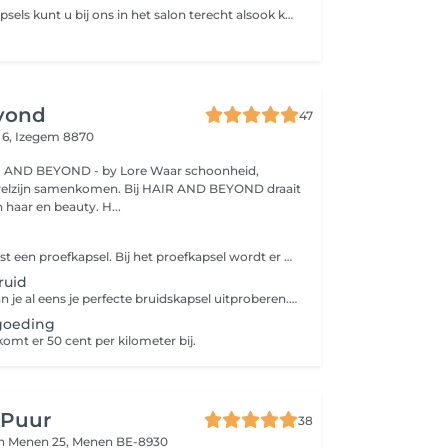
Voor huwelijkskapsels kunt u bij ons in het salon terecht alsook kan er op locatie gewerkt worden. Er word gerekend per tijd en niet per kapsel, op locatie word er een supplement in rekening gebracht.
eyond
47
 6,
Izegem 8870
EYOND - by Lore Waar schoonheid,
nkomen. Bij HAIR AND BEYOND draait
haar en beauty. H...
Je boekt eerst best een proefkapsel. Bij het proefkapsel wordt er gecommuniceerd over de wensen en wordt er advies gegeven.
ruid
Bij deze dienst kan je al eens je perfecte bruidskapsel uitproberen. We communiceren samen wat je wilt en wat bij je past. Je kunt ervoor kiezen het kapsel te laten zitten, naar huis te gaan en verschillende opinies vragen. Deze dienst kan je ook ideaal combineren wanneer je foto's wilt nemen of je nog een stapje moet zetten. Er kunnen gerust verschillende kapsels uitgetest worden, maar dit laat je best op voorhand weten voor de tijd.
goeding
omt er 50 cent per kilometer bij.
 Puur
38
n Menen 25,
Menen BE-8930