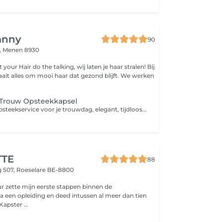
anny
90
,
Menen 8930
 alles om mooi haar dat gezond blijft. We werken
 Trouw Opsteekkapsel
Een exclusieve opsteekservice voor je trouwdag, elegant, tijdloos en volledig afgestemd op jou. We creëren een bruidskapsel dat perfect past bij je gezichtsvorm, jurk en stijl, met aandacht voor detail en duurzaamheid. Het kapsel blijft de hele dag mooi en comfortabel zitten, met natuurlijke glans dankzij O&M-producten. Inclusief wassen, verzorging, textuurvoorbereiding en afwerking. Optioneel: proefkapsel vooraf aanbevolen (zie aparte dienst).
TE
88
 507,
Roeselare BE-8800
our zette mijn eerste stappen binnen de
a een opleiding en deed intussen al meer dan tien
jaar ervaring op. Kapster ...