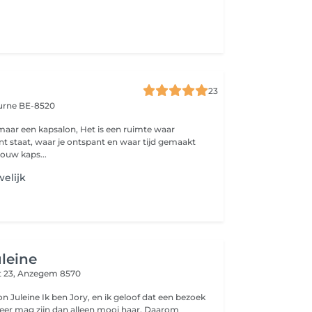
23
urne BE-8520
apsalon, Het is een ruimte waar
ant staat, waar je ontspant en waar tijd gemaakt
rdt voor jou. Jouw kaps...
elijk
leine
 23,
Anzegem 8570
 ik geloof dat een bezoek
 mag zijn dan alleen mooi haar. Daarom