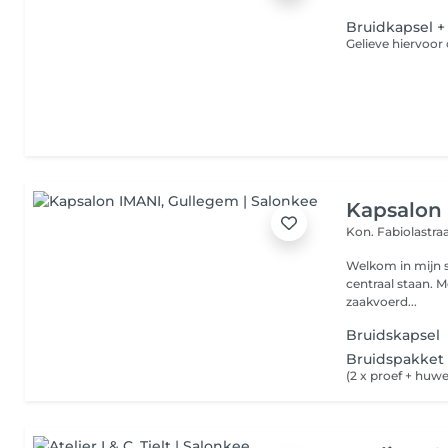
Bruidkapsel +
Kapsalon
Kon. Fabiolastra
Welkom in mijn s
centraal staan. Met meer dan 27 jaar ervaring als kapper en 18 jaar als
zaakvoerd...
Bruidskapsel
Bruidspakket
(2 x proef + huwel