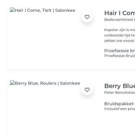
Hair I Co
Bedevaartstraat 
Kapster zijn is m
voldoende tijd te
zetten we vooral i
Proefsessie br
Berry Blu
Peter Benoitstraa
Bruidspakket 