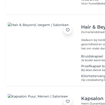
Hair & B
Zomerlandstraat
Welkom bij HAIR AND B
gezondheid en welzijn same
het om méér dan 
Bruidskapsel
Proefkapsel b
Kilometerver
Op verplaatsing k
Kapsalon
Henri Dunantlaa