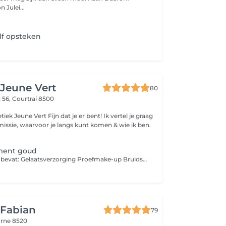
 Julei...
lf opsteken
 Jeune Vert
80
 56,
Courtrai 8500
iek Jeune Vert Fijn dat je er bent! Ik vertel je graag
issie, waarvoor je langs kunt komen & wie ik ben.
ment goud
Dit arrangement bevat: Gelaatsverzorging Proefmake-up Bruidsmake-up Epilatie wenkbrauwen Lipstick of -gloss Bruidsarrangementen kunnen niet online geboekt worden daar er verschillende afspraken worden voorzien. Neem gerust contact op via mail (info@esthetiekjeunevert.be) of telefonisch om verder af te spreken.
 Fabian
79
rne 8520