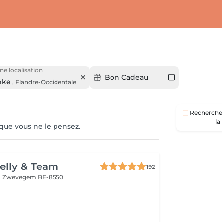
ne localisation
Bon Cadeau
eke
,
Flandre-Occidentale
Recherche 
la
 que vous ne le pensez.
Kelly & Team
192
,
Zwevegem BE-8550