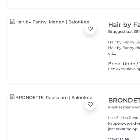
Hair by F
Bruggestraat 381
Hair by Fanny Let your Hair do the talking, wij laten je haar stralen! Bij
Hair by Fanny draait
uit...
Bridal Updo /
BRONDET
Meensesteenweg
Ikzelf , Lisa Rec
kapperswereld vi
WEDDING