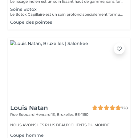
Le lissage indien est un soin lissant haut de gamme, sans formol spécialement conçu pour les cheveux texturés, épais, bouclés, frisés ou difficiles à coiffer. Sa formule, enrichie en huile d’amla et en beurre de karité, nourrit intensément la fibre capillaire, apporte une hydratation profonde et aide à renforcer les cheveux. Grâce à ses actifs naturels, il favorise également un environnement sain pour la pousse des cheveux tout en réduisant les frisottis et la casse. Contrairement à un simple lissage, il agit comme un véritable soin réparateur. Les cheveux sont plus souples, brillants, faciles à démêler et à coiffer, tout en conservant un aspect naturel. Résultats : • Lissage durable de 6 à 8 mois avec un entretien adapté. • Réductiones frisottis. • Hydratation et nutrition en profondeur. • Cheveux plus forts, plus doux et plus brillants. • Facilite le coiffage au quotidien. • Idéal pour les cheveux texturés et difficiles à discipliner. Formule sans formol. Idéal pour : • Cheveux secs, sensibilisés, cassants ou déshydratés • Personnes recherchant un lissage accompagné d’un soin nourrissant
Soins Botox
Le Botox Capillaire est un soin profond spécialement formulé pour redonner vitalité, brillance et souplesse aux cheveux abîmés ou ternes. Enrichi en vitamines, acides aminés, et kératine, ce traitement régénère et répare la fibre capillaire en hydratant et lissant les cheveux de l'intérieur. Idéal pour réduire les frisottis, renforcer les cheveux fragilisés et leur apporter une douceur naturelle, Durée: 1, 2 mois
Coupe des pointes
Louis Natan
728
Rue Edouard Henrard 13,
Bruxelles BE-1160
NOUS AVONS LES PLUS BEAUX CLIENTS DU MONDE
Coupe homme