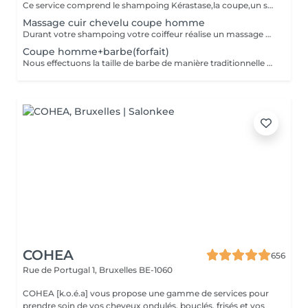
Ce service comprend le shampoing Kérastase,la coupe,un séchage et un fixant au choix ainsi qu'une boisson chaude offerte
Massage cuir chevelu coupe homme
Durant votre shampoing votre coiffeur réalise un massage du cuir chevelu de 10 minutes
Coupe homme+barbe(forfait)
Nous effectuons la taille de barbe de manière traditionnelle afin de mettre en valeur cet atout masculin.Ce service comprend le shampoing,la coupe,le séchage et un fixant + la taille de barbe ainsi qu'une boisson offerte
COHEA
656
Rue de Portugal 1,
Bruxelles BE-1060
COHEA [k.o.é.a] vous propose une gamme de services pour
prendre soin de vos cheveux ondulés, bouclés, frisés et vos