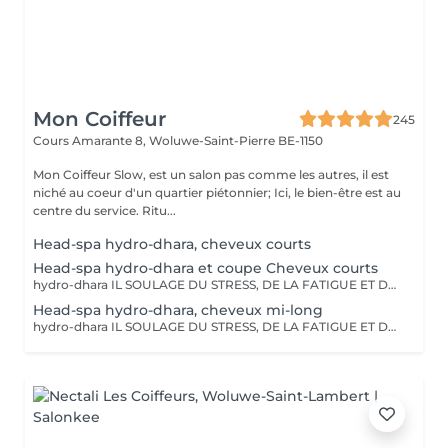
Mon Coiffeur
245
Cours Amarante 8,
Woluwe-Saint-Pierre BE-1150
Mon Coiffeur Slow, est un salon pas comme les autres, il est
niché au coeur d'un quartier piétonnier; Ici, le bien-être est au
centre du service. Ritu...
Head-spa hydro-dhara, cheveux courts
Head-spa hydro-dhara et coupe Cheveux courts
hydro-dhara IL SOULAGE DU STRESS, DE LA FATIGUE ET DES TENSIONS ÉMOTIONNELLES EN RÉÉQUILIBRANT LE SYSTÈME PSY-CHO-PHYSIQUE ET EN INDUISANT UN ÉTAT DE DÉTENTE ET DE SÉRÉNITÉ. Shampooing, soin, massages, coiffage, tout est inclus!
Head-spa hydro-dhara, cheveux mi-long
hydro-dhara IL SOULAGE DU STRESS, DE LA FATIGUE ET DES TENSIONS ÉMOTIONNELLES EN RÉÉQUILIBRANT LE SYSTÈME PSY-CHO-PHYSIQUE ET EN INDUISANT UN ÉTAT DE DÉTENTE ET DE SÉRÉNITÉ. Shampooing, soin, massages, coiffage, tout est inclus!