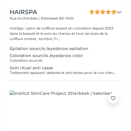
HAIRSPA
141
Rue Archimède 1,
Etterbeek BE-1000
HairSpa : salon de coiffure expert en coloration depuis 2003
dans la beauté et le soin du cheveu et tout services de la
coiffure ombré , sombré ,Fr...
Épilation sourcils /eyesbrow epilation
Coloration sourcils /eyesbrow color
Coloration sourcils
Soin rituel anti casse
Traitement apaisant' detente et anti stress pour le cuir chevelu. - cuir chevelu sec - cuir chevelu irrites Veuillez toujours ajouter le service brushing ou coupe brushing.. nous travaillons uniquement en service complet.nous ne faisons pas de service a la carte ni de sechage naturel. Nous terminons par'un brushing pour mettre en valeur notre travail Les prix sur le site sont detailles par service Pour les Messieurs, ajouter la coupe Duree 1 mois selon chaque personne Sî le cuir chevelu est tres irrite, renouveller plus regulierement puis entretener'chaque mois - demengeaisons Exfoliant; massage du cuir chevelu, soin hydratant moussant intense pour apaiser le cuir chevelu,et lotion fluide sans rincage Objectif: - Retrouver un cuir chevelu souple, apaiser, purifier pour permettre aux cheveux de bien pousser en epaisseur et obtenir beaucoup de brillance. - Pour vous detendre suite aux stress quotidien Venez vous detendre et chouchouter au salon