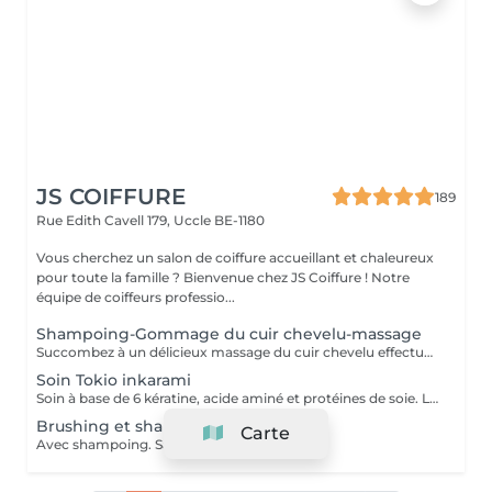
JS COIFFURE
189
Rue Edith Cavell 179,
Uccle BE-1180
Vous cherchez un salon de coiffure accueillant et chaleureux
pour toute la famille ? Bienvenue chez JS Coiffure ! Notre
équipe de coiffeurs professio...
Shampoing-Gommage du cuir chevelu-massage
Succombez à un délicieux massage du cuir chevelu effectué avec douceur et dextérité. Le massage du cuir chevelu est connu pour ses nombreuses vertus : il relance la circulation sanguine, renforce les racines tout en apportant un sentiment de bien-être absolu. Votre chevelure retrouve son éclat et vous profitez d'un moment divin.
Soin Tokio inkarami
Soin à base de 6 kératine, acide aminé et protéines de soie. Le cheveu est réparer en profondeur. Le soin tient deux mois dans le cheveu.
Brushing et shampoing
Carte
Avec shampoing. Sans soin ni fixateur.