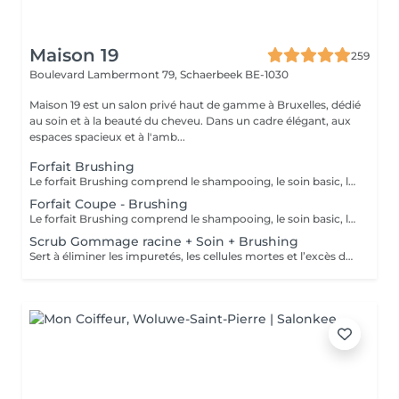
Maison 19
259
Boulevard Lambermont 79,
Schaerbeek BE-1030
Maison 19 est un salon privé haut de gamme à Bruxelles, dédié
au soin et à la beauté du cheveu. Dans un cadre élégant, aux
espaces spacieux et à l'amb...
Forfait Brushing
Le forfait Brushing comprend le shampooing, le soin basic, le massage, le brushing, les produits de finition et fixant
Forfait Coupe - Brushing
Le forfait Brushing comprend le shampooing, le soin basic, le massage, la coupe, le brushing, les produits de finition et fixant
Scrub Gommage racine + Soin + Brushing
Sert à éliminer les impuretés, les cellules mortes et l’excès de sébum. Cela permet de désobstruer les follicules pileux, de stimuler la circulation sanguine et de favoriser la santé du cuir chevelu. Il aide également à prévenir les problèmes comme les démangeaisons, les pellicules et l’accumulation de produits. En résumé, un gommage du cuir chevelu améliore la texture et la vitalité des cheveux en créant un environnement plus sain pour leur croissance.