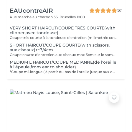
EAUcontreAIR
351
Rue marché au charbon 35,
Bruxelles 1000
VERY SHORT HAIRCUT/COUPE TRÈS COURTE(with
clipper,avec tondeuse)
Coupe très courte à la tondeuse d'entretien (milimetrée cotés et nuque)
SHORT HAIRCUT/COUPE COURTE(with scissors,
aux ciseaux)+~3/4cm
Coupe courte d'entretien aux ciseaux max 5cm sur le sommet et max 2 cm sur l'oreille
MEDIUM L HAIRCUT/COUPE MEDIANNE(de l'oreille
à l'épaule,from ear to shoulder)
*Coupe mi-longue ( à partir du bas de l'oreille jusque aux omoplates ) ou* la coupe de transformation ( du long vers le court ) ou *la coupe technique spéciale