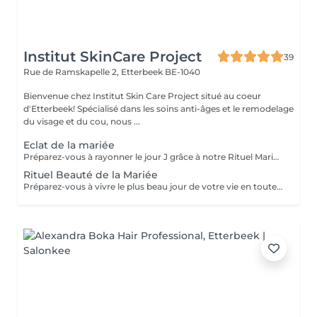
Institut SkinCare Project
39
Rue de Ramskapelle 2,
Etterbeek BE-1040
Bienvenue chez Institut Skin Care Project situé au coeur
d'Etterbeek! Spécialisé dans les soins anti-âges et le remodelage
du visage et du cou, nous ...
Eclat de la mariée
Préparez-vous à rayonner le jour J grâce à notre Rituel Mariée Élégance. Ce forfait réunit une manucure, une pédicure, une pose de semi-permanent épilation sourcils et lèvre supérieur et un maquillage professionnel pour une mise en beauté complète. Une prestation pensée pour sublimer votre beauté naturelle, vous offrir un moment de détente et vous permettre d'aborder votre mariage en toute sérénité.
Rituel Beauté de la Mariée
Préparez-vous à vivre le plus beau jour de votre vie en toute sérénité. Ce forfait réunit un peeling Glow Skin, une manucure, une pédicure et une pose de semi-permanent pour révéler votre beauté naturelle. Un véritable moment de détente et de mise en beauté pour une peau éclatante, des mains et des pieds impeccables le jour J. Les soins peuvent se planifier sur plusieurs jours.