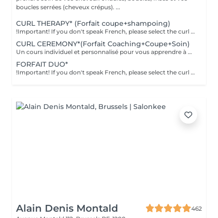
boucles serrées (cheveux crépus). ...
CURL THERAPY* (Forfait coupe+shampoing)
!Important! If you don't speak French, please select the curl specialist with the language code of your choice, indicated next to her first name. Le service CURL THERAPY est une réelle expérience bien-être pour vos boucles. Il comprend: -coupe et shampoing -soin capillaire massage crânien relaxant OU après-shampoing/démêlant -définition et séchage des boucles -guide capillaire et recommandations de produits
CURL CEREMONY*(Forfait Coaching+Coupe+Soin)
Un cours individuel et personnalisé pour vous apprendre à prendre soin de vos boucles et les définir. Cette formule comprend: - une consultation capillaire - une coupe - un shampoing - un soin personnalisé aux besoins de vos cheveux avec traitement spa capillaire à la vapeur sur notre bac de lavage - un massage crânien pour stimuler la circulation du sang du cuir chevelu et évacuer les tensions physiques et psychologiques - l’apprentissage des gestes pour laver, hydrater et définir vos boucles - la définition et le séchage de vos boucles- la possibilité de filmer les étapes clés de votre nouvelle routine Vous serez capable de comprendre les étapes pour laver, hydrater et définir vos boucles. Vous recevrez également des recommandations de produits à utiliser ainsi qu’un suivi de votre routine capillaire.
FORFAIT DUO*
!Important! If you don't speak French, please select the curl specialist with the language code of your choice, indicated next to her first name. Le service CURL THERAPY pour deux personnes est une réelle expérience bien-être pour vos boucles. Il comprend: -coupe et shampoing -soin capillaire et massage crânien relaxant OU après-shampoing -définition et séchage des boucles -fiche "conseils" -recommandations de produits
Alain Denis Montald
462