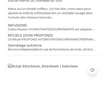
Rue de Haerne 126,
Etterbeek BE-1040
Mieux qu'un simple coiffeur, Uzi Hair Bar, votre salon pour
adultes et enfants d'Etterbeek est un véritable voyage dans
l'univers des cheveux texturés...
INFUSIONS
Cette infusion HYDRATANTE/NOURRISSANTE est adaptée aux cheveux crépus, frisés, bouclés et ondulés. Remarque : Ce service NE comprend AUCUNE coupe. Cependant, l'option coupe des pointes à rajouter, est proposé au prix de 10 euros ! Il comprend : - Un démêlage simple (Si vos cheveux forment des locks, il faudra rajouter le démêlage extrême) - Un shampoing hydratant - Un démêlant hydratant/nourrissant sous serviette chaude - Une coiffure de finition au choix*** ***Ukoo = Mise en forme des boucles au diffuseur ***Kikao = Coiffure protectrice avec des nattes SANS extensions ***Kinga = Coiffure protectrice avec des twists SANS extensions Lors de votre rendez-vous, nous adaptons le soin en fonction des besoins de vos cheveux. NB : Longueur = Vos cheveux dépassent les épaules Densité = Forte masse capillaire (En général, il est difficile d'empoigner vos cheveux avec une seule main. Si vous n'êtes pas sûr.e, envoyez-nous une photo de vos cheveux sur WhatsApp) Veuillez noter que pour une MAXI longueur = à partir du bas du dos, un supplément de 25 euros vous sera facturé.
RITUELS (SOIN PROFOND)
Ce Rituel PROFOND HYDRATANT/NOURRISSANT/RÉPARATEUR est adapté aux cheveux crépus, frisés, bouclés et ondulés. Remarque : Ce service INCLUT une coupe ! Il comprend : - Un démêlage simple (Si vos cheveux forment des locks, il faudra rajouter le démêlage extrême) - Un shampoing clarifiant - Un shampoing hydratant - Un masque hydratant/nourrissant ou fortifiant sous casque à vapeur d'eau (20 min) - Une coiffure de finition au choix*** ***Ukoo = Mise en forme des boucles au diffuseur ***Kikao = Coiffure protectrice avec des nattes SANS extensions ***Kinga = Coiffure protectrice avec des twists SANS extensions ***Kanzi = Brushing avec plaques (Silk press) Lors de votre rendez-vous, nous adaptons le soin en fonction des besoins de vos cheveux. NB : Longueur = Vos cheveux dépassent les épaules Densité = Forte masse capillaire (En général, il est difficile d'empoigner vos cheveux avec une seule main. Si vous n'êtes pas sûr.e, envoyez-nous une photo de vos cheveux sur WhatsApp) Veuillez noter que pour une MAXI longueur = à partir du bas du dos, un supplément de 25 euros vous sera facturé.
Démêlage extrême
Service indispensable en cas de formations de locks, de forts emmêlements ou de gros noeuds dans vos cheveux.