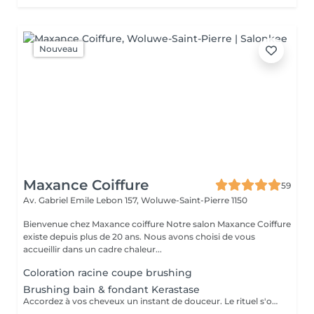
Nouveau
Maxance Coiffure
59
Av. Gabriel Emile Lebon 157,
Woluwe-Saint-Pierre 1150
Bienvenue chez Maxance coiffure Notre salon Maxance Coiffure
existe depuis plus de 20 ans. Nous avons choisi de vous
accueillir dans un cadre chaleur...
Coloration racine coupe brushing
Brushing bain & fondant Kerastase
Accordez à vos cheveux un instant de douceur. Le rituel s'ouvre sur un bain fondant, un soin lavant qui nourrit la fibre et laisse la matière souple et légère dès le premier geste. Il se poursuit par un brushing de finition qui met en forme, révèle la brillance et donne mouvement et tenue à votre coiffure. Une prestation idéale pour retrouver des cheveux soyeux et parfaitement coiffés.