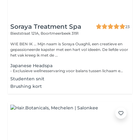
Soraya Treatment Spa
23
Bieststraat 121A,
Boortmeerbeek 3191
WIE BEN IK ... Mijn naam is Soraya Ouaghli, een creatieve en
gepassioneerde kapster met een hart vol ideeën. De liefde voor
het vak kreeg ik met de ...
Japanese Headspa
- Exclusieve wellnesservaring voor balans tussen lichaam en geest, resulterend in een gezonde hoofdhuid en stralend haar. LET OP! Kom met ongewassen haar naar de afspraak (minimaal 2 dagen) Deze behandeling is ook mogelijk in kuurvorm.
Studenten snit
Brushing kort