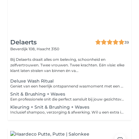
Delaerts
39
Beverdijk 108,
Haacht 3150
Bij Delaerts draait alles om beleving, schoonheid en
zelfvertrouwen. Twee vrouwen. Twee krachten. Eén visie: elke
klant laten stralen van binnen én va...
Deluxe Wash Ritual
Geniet van een heerlijk ontspannend wasmoment met een aangepaste shampoo en verzorging op maat van jouw haar. Neem plaats in onze comfortabele massagestoel en kom volledig tot rust terwijl we je hoofdhuid verwennen met een zachte, ontspannende massage.
Snit & Brushing + Waves
Een professionele snit die perfect aansluit bij jouw gezichtsvorm, haartype en persoonlijkheid. Elk kapsel wordt met oog voor detail geknipt om een natuurlijke vorm, volume en moeiteloze styling te creëren van zacht en vrouwelijk tot modern en krachtig. Het haar wordt gewassen met een aangepaste shampoo en verzorging, gevolgd door een korte hoofdmassage. Wil u een extra intensieve verzorging? Gelieve deze apart bij te boeken in de categorie 'Hair Treatment'.
Kleuring + Snit & Brushing + Waves
Inclusief shampoo, verzorging & afwerking. Wil u een extra intensieve verzorging? Gelieve deze apart bij te boeken in de categorie 'Hair Treatment'. Afhankelijk van de hoeveelheid haar, kan er een supplement kleur worden aangerekend in het salon.