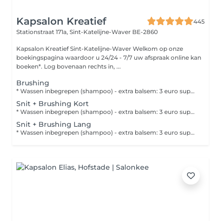
Kapsalon Kreatief
445
Stationstraat 171a,
Sint-Katelijne-Waver BE-2860
Kapsalon Kreatief Sint-Katelijne-Waver Welkom op onze
boekingspagina waardoor u 24/24 - 7/7 uw afspraak online kan
boeken*. Log bovenaan rechts in, ...
Brushing
* Wassen inbegrepen (shampoo) - extra balsem: 3 euro supplement. Wenst u een afwerking met stijl-of krultang, vergeet dit dan niet bij te boeken. Naargelang de hoeveelheid haar kan er extra tijd nodig zijn voor de afwerking, hiervoor wordt een supplement aangerekend van 6 euro. Heeft uw haar een extra boost nodig, boek dan een OLAPLEX TREATMENT of DEFY DAMAGE apart bij.
Snit + Brushing Kort
* Wassen inbegrepen (shampoo) - extra balsem: 3 euro supplement. Wenst u een afwerking met stijl-of krultang, vergeet dit dan niet bij te boeken. Naargelang de hoeveelheid haar kan er extra tijd nodig zijn voor de afwerking, hiervoor wordt een supplement aangerekend van 6 euro. Heeft uw haar een extra boost nodig, boek dan een OLAPLEX TREATMENT of DEFY DAMAGE apart bij.
Snit + Brushing Lang
* Wassen inbegrepen (shampoo) - extra balsem: 3 euro supplement. Wenst u een afwerking met stijl-of krultang, vergeet dit dan niet bij te boeken. Naargelang de hoeveelheid haar kan er extra tijd nodig zijn voor de afwerking, hiervoor wordt een supplement aangerekend van 6 euro. Heeft uw haar een extra boost nodig, boek dan een OLAPLEX TREATMENT of DEFY DAMAGE apart bij.