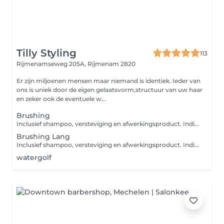
Tilly Styling
113
Rijmenamseweg 205A,
Rijmenam 2820
Er zijn miljoenen mensen maar niemand is identiek. Ieder van
ons is uniek door de eigen gelaatsvorm,structuur van uw haar
en zeker ook de eventuele w...
Brushing
Inclusief shampoo, versteviging en afwerkingsproduct. Indien u uw haar wenst af te werken met een stijl- of krultang, gelieve deze dienst APART bij te boeken onder de categorie "DAMES". Indien u een masker, een conditioner of een intensieve verzorging wenst, zal hiervoor een supplement aangerekend worden.
Brushing Lang
Inclusief shampoo, versteviging en afwerkingsproduct. Indien u uw haar wenst af te werken met een stijl- of krultang, gelieve deze dienst APART bij te boeken onder de categorie "DAMES". Indien u een masker, een conditioner of een intensieve verzorging wenst, zal hiervoor een supplement aangerekend worden.
watergolf