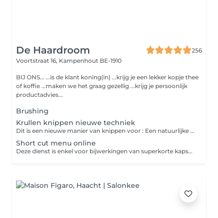
De Haardroom
256
Voortstraat 16,
Kampenhout BE-1910
BIJ ONS... ...is de klant koning(in) ...krijg je een lekker kopje thee
of koffie ...maken we het graag gezellig ...krijg je persoonlijk
productadvies...
Brushing
Krullen knippen nieuwe techniek
Dit is een nieuwe manier van knippen voor : Een natuurlijke veerkrachtige krul Geen pluis Dubbel zoveel krul en volume, zonder uitdunnen Natuurlijke look en soepel vallende krullen Uw haren lijken 2 tot 3 cm korter Deze techniek vraagt meer expertise en tijd, wenst u dit niet kan u nog kiezen voor de normale snit-brushing Deze techniek word max 3x jaar toegepast
Short cut menu online
Deze dienst is enkel voor bijwerkingen van superkorte kapsels alle 4-5 weken , geen modesnit of brushing en voor reeds bestaande klanten