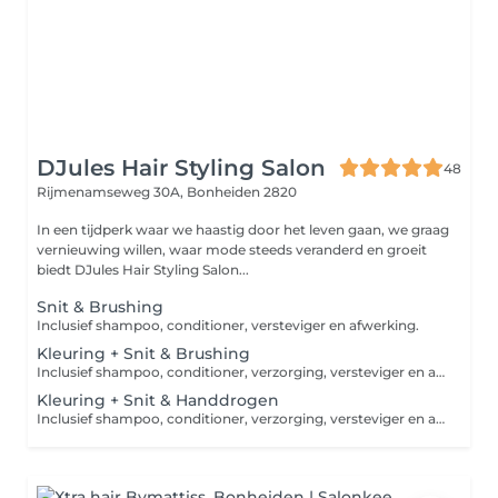
DJules Hair Styling Salon
48
Rijmenamseweg 30A,
Bonheiden 2820
In een tijdperk waar we haastig door het leven gaan, we graag
vernieuwing willen, waar mode steeds veranderd en groeit
biedt DJules Hair Styling Salon...
Snit & Brushing
Inclusief shampoo, conditioner, versteviger en afwerking.
Kleuring + Snit & Brushing
Inclusief shampoo, conditioner, verzorging, versteviger en afwerking. Opgelet, dit is een vanaf prijs. Afhankelijk van de lengte & dikte van het haar, kan er een supplement kleur worden aangerekend in het salon.
Kleuring + Snit & Handdrogen
Inclusief shampoo, conditioner, verzorging, versteviger en afwerking. Opgelet, dit is een vanaf prijs. Afhankelijk van de lengte & dikte van het haar, kan er een supplement kleur worden aangerekend in het salon.