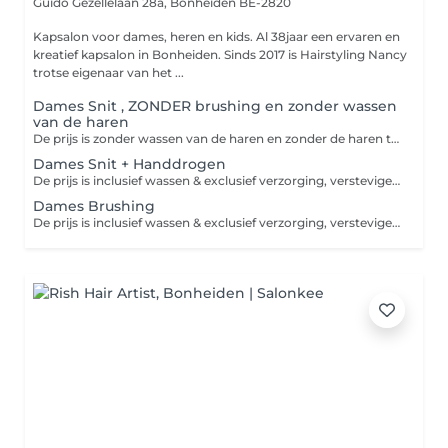
Guido Gezellelaan 28a,
Bonheiden BE-2820
Kapsalon voor dames, heren en kids. Al 38jaar een ervaren en
kreatief kapsalon in Bonheiden. Sinds 2017 is Hairstyling Nancy
trotse eigenaar van het ...
Dames Snit , ZONDER brushing en zonder wassen
van de haren
De prijs is zonder wassen van de haren en zonder de haren te drogen of brushen ook zonder versteviger of afwerkingsproduct. Om hygienische redenen gelieve de haren door de klant diezelfde dag al te wassen voor de kappersafspaak. Indien u een intens verzorgende Kérastase shampoo of een Kérastase verzorgend masker erbij wenst, gelieve deze dienst bij te boeken bij de categorie "VERZORGING".
Dames Snit + Handdrogen
De prijs is inclusief wassen & exclusief verzorging, versteviger of afwerkingsproduct. Indien u een intens verzorgende Kérastase shampoo of een Kérastase verzorgend masker erbij wenst, gelieve deze dienst bij te boeken bij de categorie "VERZORGING".
Dames Brushing
De prijs is inclusief wassen & exclusief verzorging, versteviger of afwerkingsproduct,wel zonder drogen of brushen.Indien u een brushing en een intens verzorgende Kérastase shampoo of een Kérastase verzorgend masker erbij wenst, gelieve deze dienst bij te boeken bij de categorie "VERZORGING".