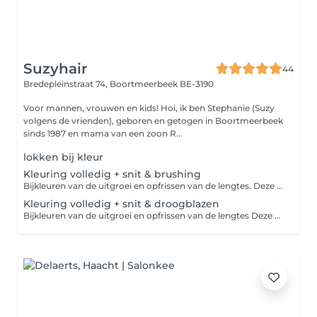
Suzyhair
44
Bredepleinstraat 74,
Boortmeerbeek BE-3190
Voor mannen, vrouwen en kids! Hoi, ik ben Stephanie (Suzy
volgens de vrienden), geboren en getogen in Boortmeerbeek
sinds 1987 en mama van een zoon R...
lokken bij kleur
Kleuring volledig + snit & brushing
Bijkleuren van de uitgroei en opfrissen van de lengtes. Deze menu kan enkel wanneer de kleur hetzelfde blijft of je donkerder wil gaan. Voor eenn lichtere kleur neem eerst telefonisch contact op.
Kleuring volledig + snit & droogblazen
Bijkleuren van de uitgroei en opfrissen van de lengtes Deze menu kan enkel wanneer de kleur hetzelfde blijft of je donkerder wil gaan. Voor een lichtere kleur neem eerst telefonisch contact op.