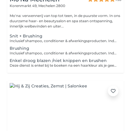
Korenmarkt 49,
Mechelen 2800
Mo'na: verwennerij van top tot teen, in de puurste vorm. In ons
duurzame haar- en beautysalon en spa staan ontspanning,
innerlijk welbevinden en uiter...
Snit + Brushing
Inclusief shampoo, conditioner & afwerkingsproducten. Indien u een intensievere verzorging wenst, gelieve deze apart bij te boeken bij de categorie "Hair - Aveda Verzorging". Wens je geen brushing mag je dat vermelden bij opmerkingen.
Brushing
Inclusief shampoo, conditioner & afwerkingsproducten. Indien u een intensievere verzorging wenst, gelieve deze apart bij te boeken bij de categorie "Hair - Aveda Verzorging".
Enkel droog blazen /niet knippen en brushen
Deze dienst is enkel bij te boeken na een haarkleur als je geen brushing wenst