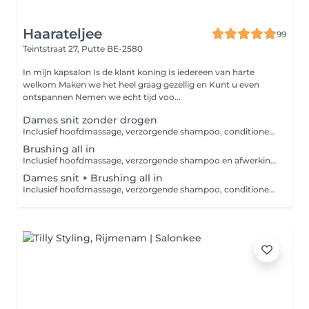
Haarateljee
99
Teintstraat 27,
Putte BE-2580
In mijn kapsalon Is de klant koning Is iedereen van harte
welkom Maken we het heel graag gezellig en Kunt u even
ontspannen Nemen we echt tijd voo...
Dames snit zonder drogen
Inclusief hoofdmassage, verzorgende shampoo, conditioner en afwerkingsproduct. Indien u een EXTRA verzorging wenst, gelieve bij de categorie "VERZORGING" de gewenste verzorging APART bij te boeken. U kan kiezen uit: een hot towel mask, een keratine boost of een repair krullen.
Brushing all in
Inclusief hoofdmassage, verzorgende shampoo en afwerkingsproduct. Indien u een EXTRA verzorging wenst, gelieve bij de categorie "VERZORGING" de gewenste verzorging APART bij te boeken. U kan kiezen uit: een hot towel mask, een keratine boost of een repair krullen.
Dames snit + Brushing all in
Inclusief hoofdmassage, verzorgende shampoo, conditioner en afwerkingsproduct. Indien u een EXTRA verzorging wenst, gelieve bij de categorie "VERZORGING" de gewenste verzorging APART bij te boeken. U kan kiezen uit: een hot towel mask, een keratine boost of een repair krullen.