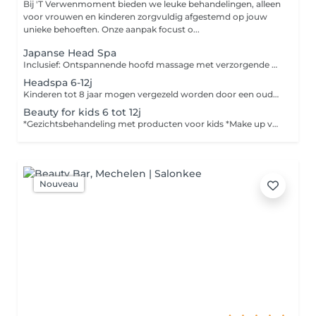
Bij 'T Verwenmoment bieden we leuke behandelingen, alleen
voor vrouwen en kinderen zorgvuldig afgestemd op jouw
unieke behoeften. Onze aanpak focust o...
Japanse Head Spa
Inclusief: Ontspannende hoofd massage met verzorgende producten + het haar losdrogen.
Headspa 6-12j
Kinderen tot 8 jaar mogen vergezeld worden door een ouder, oudere kinderen worden na de behandeling opgehaald.
Beauty for kids 6 tot 12j
*Gezichtsbehandeling met producten voor kids *Make up voor kids *kids ouder dan 8 jaar na de behandeling terug ophalen. *kids jonger dan 8 jaar toegestaan met 1 begeleider.
Nouveau