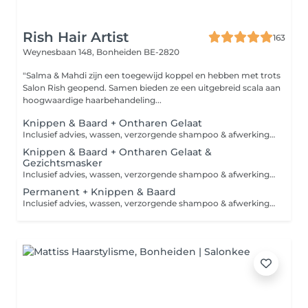
Rish Hair Artist
163
Weynesbaan 148,
Bonheiden BE-2820
"Salma & Mahdi zijn een toegewijd koppel en hebben met trots
Salon Rish geopend. Samen bieden ze een uitgebreid scala aan
hoogwaardige haarbehandeling...
Knippen & Baard + Ontharen Gelaat
Inclusief advies, wassen, verzorgende shampoo & afwerkingsproduct. Ontharen van ongewenste haren neus, oren, wenkbrauwen met hete wax. Bij elk bezoek krijgt u een warm of fris drankje aangeboden.
Knippen & Baard + Ontharen Gelaat &
Gezichtsmasker
Inclusief advies, wassen, verzorgende shampoo & afwerkingsproduct. Ontharen van ongewenste haren neus, oren, wenkbrauwen met hete wax. Bij elk bezoek krijgt u een warm of fris drankje aangeboden.
Permanent + Knippen & Baard
Inclusief advies, wassen, verzorgende shampoo & afwerkingsproduct. Bij elk bezoek krijgt u een warm of fris drankje aangeboden.