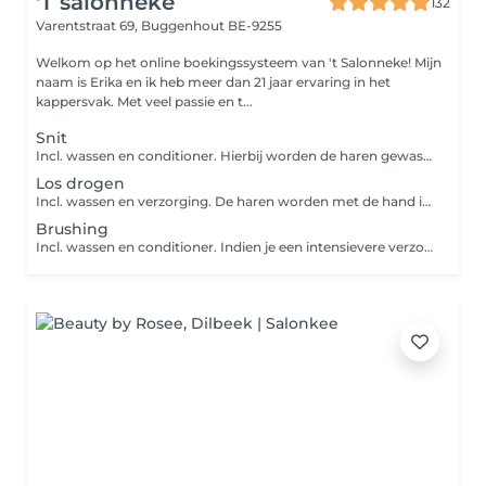
'T salonneke
132
Varentstraat 69,
Buggenhout BE-9255
Welkom op het online boekingssysteem van 't Salonneke! Mijn
naam is Erika en ik heb meer dan 21 jaar ervaring in het
kappersvak. Met veel passie en t...
Snit
Incl. wassen en conditioner. Hierbij worden de haren gewassen en geknipt maar niet gedroogd. Indien je een intensievere verzorging wenst, gelieve deze apart bij te boeken bij de categorie "intensieve verzorging".
Los drogen
Incl. wassen en verzorging. De haren worden met de hand in hun natuurlijke val gedroogd zonder borstels te gebruiken. Indien je een intensieve verzorging wenst, gelieve deze dan apart bij te boeken bij de categorie " intensieve verzorging".
Brushing
Incl. wassen en conditioner. Indien je een intensievere verzorging wenst, gelieve deze dan apart bij te boeken bij de categorie "intensieve verzorging".