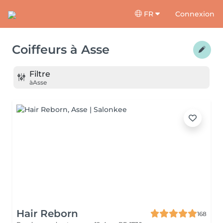
FR
Connexion
Coiffeurs
à
Asse
Filtre
à
Asse
Hair Reborn
168