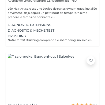
Avenue de Limburg Stirum 92,
Wemmel BE-1780
Léo Hair Artist, c'est une équipe de nanas dynamiques, installée
à Wemmel déjà depuis un petit bout de temps ! On aime
prendre le temps de connaître c...
DIAGNOSTIC EXTENSIONS
DIAGNOSTIC & MECHE TEST
BRUSHING
Notre forfait Brushing comprend : le shampoing, un soin classique, un fixant et de la laque pour une tenue parfaite. Vous pouvez également ajouter un spa mist ou un soin profond en supplément.