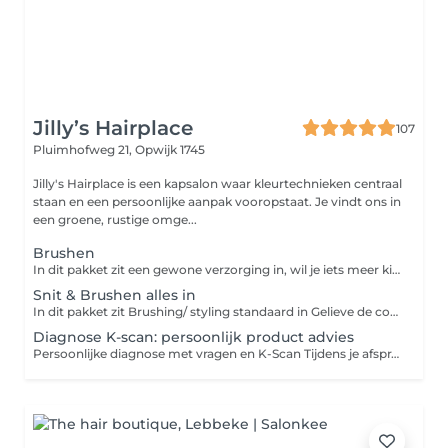
Jilly’s Hairplace
107
Pluimhofweg 21,
Opwijk 1745
Jilly's Hairplace is een kapsalon waar kleurtechnieken centraal
staan en een persoonlijke aanpak vooropstaat. Je vindt ons in
een groene, rustige omge...
Brushen
In dit pakket zit een gewone verzorging in, wil je iets meer kijk dat naar verzorgings rituelen Gelieve de correcte aan te duiden: Brushing duurt max15min = Heel kort kapsel dat 15min brushing Brushing duurt max 30min = Korter haar dan schouder lengtes Normale dikte Brushing langer dan 30min = Langer haar dan schouders maar ook als je moeilijk en dik haar hebt
Snit & Brushen alles in
In dit pakket zit Brushing/ styling standaard in Gelieve de correcte aan te duiden; K= brushing duurt max15min M=brushing duurt max 30min L= brushing langer dan 30min
Diagnose K-scan: persoonlijk product advies
Persoonlijke diagnose met vragen en K-Scan Tijdens je afspraak voert de kapper een hoofdhuidanalyse uit met de K-Scan. Deze geavanceerde scanner maakt beelden die we vergelijken met meer dan 12.000 andere beelden via AI. Zo stellen we een nauwkeurige diagnose op maat. Dankzij drie verschillende belichtingen toont de K-Scan wat je met het blote oog niet kunt zien. Op basis van deze analyse stellen we een gepersonaliseerde verzorgingsroutine voor zowel voor thuisgebruik als voor extra behandelingen in het salon. Je kan deze diagnose combineren met een andere boeking of gebruiken als los advies voor je dagelijkse routine. Bij aankoop van twee producten vervalt de kost van €15 voor de analyse