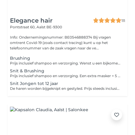
Elegance hair
111
Pontstraat 60,
Aalst BE-9300
Info: Ondernemingsnummer: BE0546888374 Bij vragen
omtrent Covid-19 (zoals contact tracing) kunt u op het
telefoonnummer van de zaak vragen naar de ve...
Brushing
Prijs inclusief shampoo en verzorging. Wenst u een bijkomende diepherstellende verzorging, gelieve deze dan apart bij te boeken. Groetjes Dilek
Snit & Brushing
Prijs inclusief shampoo en verzorging. Een extra masker = 5 euro. Wenst u een bijkomende diepherstellende verzorging, gelieve deze dan apart bij te boeken. Groetjes Dilek
Snit Jongen tot 12 jaar
De haren worden bijgeknipt en gestyled. Prijs steeds inclusief shampoo en verzorging. Groetjes Dilek