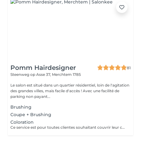
Pomm Hairdesigner
81
Steenweg op Asse 37,
Merchtem 1785
Le salon est situé dans un quartier résidentiel, loin de l'agitation
des grandes villes, mais facile d'accès ! Avec une facilité de
parking non payant...
Brushing
Coupe + Brushing
Coloration
Ce service est pour toutes clientes souhaitant couvrir leur cheveux blanc ! Faire une couleur ton sur ton, refoncer ou éclaircir d'un ton! Ce service n'est pas adapté pour les clientes souhaitant faire un blond sur une base foncer ! Une service de couleur n'est pas une service mèches (éclaircissement!!) .