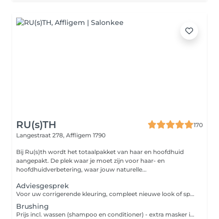
RU(s)TH
170
Langestraat 278,
Affligem 1790
Bij Ru(s)th wordt het totaalpakket van haar en hoofdhuid
aangepakt. De plek waar je moet zijn voor haar- en
hoofdhuidverbetering, waar jouw naturelle...
Adviesgesprek
Voor uw corrigerende kleuring, compleet nieuwe look of specifieke Balayagetechniek: 'Ombré', Money Piece, Highlights, Lowlights, Babyslights'... Kom je best eerst langs zodat wij jouw bestaande kleur en gezondheid van het haar kunnen analyseren. Zo kunnen wij zien welke kleuring of bijkomende techniek alsook verzorging noodzakelijk is om jouw gewenste resultaat te bekomen. Een kleurcorrectie kan zijn van zwart naar grijs of naar pastel roze gaan. Kom vooraf even bespreken wat je wenst - breng indien nodig foto's mee, zodat wij samen duidelijk de duurtijd, de prijs en vooral het gewenste resultaat in kaart kunnen brengen. Bij de volgende afspraak wordt het bedrag van dit adviesgesprek in mindering gebracht. Je bent bij mij aan het juiste adres voor professioneel advies! Groetjes Ruth
Brushing
Prijs incl. wassen (shampoo en conditioner) - extra masker is 7 euro. Wens je de brushing extra stijl of wil je krullen? Heb je last van broos of breekbaar haar? Boek dan volgende behandelingen apart bij: - Afwerking stijl- of krultang - SOS boost (diep, herstellende verzorging) Verzorg je haar thuis ook verder en vraag advies over welke producten jouw haar nodig heeft. Groetjes Ruth