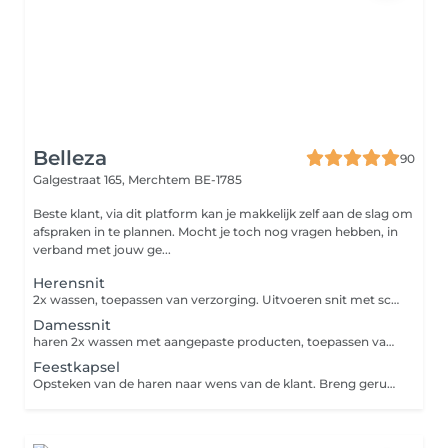
Belleza
90
Galgestraat 165,
Merchtem BE-1785
Beste klant, via dit platform kan je makkelijk zelf aan de slag om
afspraken in te plannen. Mocht je toch nog vragen hebben, in
verband met jouw ge...
Herensnit
2x wassen, toepassen van verzorging. Uitvoeren snit met schaar en/of tondeuse, afwerken met uitscheren van de nek. Wenkbrauwen en oorharen bijwerken.
Damessnit
haren 2x wassen met aangepaste producten, toepassen van conditioner. Haren in model knippen en brushen.
Feestkapsel
Opsteken van de haren naar wens van de klant. Breng gerust een foto mee!