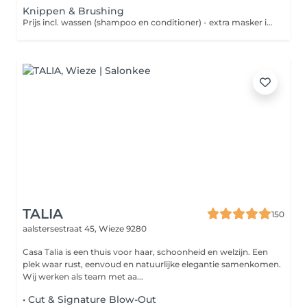
Knippen & Brushing
Prijs incl. wassen (shampoo en conditioner) - extra masker is 7 euro. Wens je de brushing extra stijl of wil je krullen? Heb je last van broos of breekbaar haar? Boek dan volgende behandelingen apart bij: - Afwerking stijl- of krultang - SOS boost (diep, herstellende verzorging) Verzorg je haar thuis ook verder en vraag advies over welke producten jouw haar nodig heeft. Groetjes Ruth
TALIA
150
aalstersestraat 45,
Wieze 9280
Casa Talia is een thuis voor haar, schoonheid en welzijn. Een
plek waar rust, eenvoud en natuurlijke elegantie samenkomen.
Wij werken als team met aa...
• Cut & Signature Blow-Out