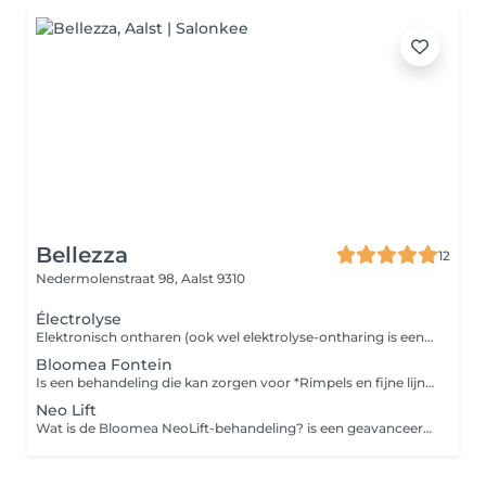
Bellezza
12
Nedermolenstraat 98,
Aalst 9310
Électrolyse
Elektronisch ontharen (ook wel elektrolyse-ontharing is een methode om ongewenste haren permanent te verwijderen door elektrische stroom rechtstreeks naar de haarwortel te sturen.
Bloomea Fontein
Is een behandeling die kan zorgen voor *Rimpels en fijne lijntjes *Acné littekens en andere littekens *Open poriën *Striemen *Pigmentvlekken Wordt toegepast op gelaat als lichaam
Neo Lift
Wat is de Bloomea NeoLift-behandeling? is een geavanceerde, niet-invasieve anti-aging behandelin De behandeling is ontworpen om huidveroudering te voorkomen én verbeteren vanaf ± 25 jaar, in zones zoals gezicht, hals, decolleté en schouders. 100 % natuurlijk Stimuleert: collageen- en elastine-aanmaak versteviging van huid en spieren verfijning van gezichtscontouren vermindering van rimpels, fijne lijntjes stralende teint en minder vochtretentie