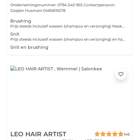
Ondernemingsnummer: 0794 540 955 Contactpersoon:
Dzejlan Husmani 0485815578
Brushing
Prijs steeds inclusief wassen (shampoo en verzorging) Masker: 3 euro Wenst u af te werken met de stijl- of krultang en neemt dit meer dan 10 minuten extra tijd in beslag, dan moeten wij een supplement aanrekenen.
Snit
Prijs steeds inclusief wassen (shampoo en verzorging) en handdrogen. Masker: 3 euro Bij handdrogen wordt er geen gebruik gemaakt van een borstel.
Snit en brushing
LEO HAIR ARTIST
146