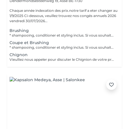
Dendermondsesteenweg 19,
Asse BE-1730
Chaque année indexation des prix.notre tarif a eter changer au
1/9/2025 Ci-dessous, veuillez trouvez nos congés annuels 2026
vendredi 30/07/2026...
Brushing
* shampooing, conditioner et styling inclus. Si vous souhaitez un soins intensive, reservez un soins extra: nos " sorte de spa ou label m
Coupe et Brushing
* shampooing, conditioner et styling inclus. Si vous souhaitez un soins intensive, reservez un soins extra: nos " sorte de spa ou un masque label m
Chignon
Vieulliez nous appeler pour discuter le Chignion de votre préférence. Les cheveux doivent être lavé le jour avant, sinon reservez un brushing avant votre chignion.