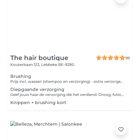
The hair boutique
99
Kouterbaan 123,
Lebbeke BE-9280
Brushing
Prijs incl. wassen (shampoo en verzorging) - extra verzorgend masker: 5 euro, diepgaande verzorging: 15 euro (apart bijboeken). Wens je je brushing af te werken met de krultang, dan komt er een supplement van 5 euro bij. Vraag gerust advies in het salon om de juiste producten thuis verder te gebruiken. Liefs Kimberly
Diepgaande verzorging
Geef jouw haar de verzorging die het verdiend. Droog, futloos haar maar ook gezond haar kan een extra boost gebruiken tegen externe factoren. Het weer, gebruik van borstels of het meermaals kleuren van de haartjes. Vraag gerust advies in het salon om de juiste producten thuis verder te gebruiken. Liefs Kimberly
Knippen + brushing kort