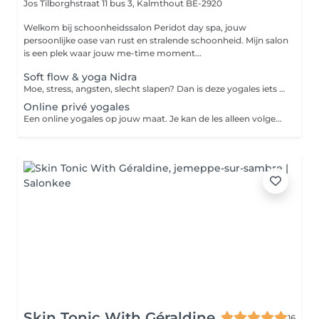
Jos Tilborghstraat 11 bus 3,
Kalmthout BE-2920
Welkom bij schoonheidssalon Peridot day spa, jouw
persoonlijke oase van rust en stralende schoonheid. Mijn salon
is een plek waar jouw me-time moment...
Soft flow & yoga Nidra
Moe, stress, angsten, slecht slapen? Dan is deze yogales iets voor jou. Yoga Nida zorgt voor een diepere staat van relaxatie in lichaam en geest. Lesgeefster Lindsey Arnouts start de les met een korte meditatie, gevolgd door een zachte yogaflow. Na de yogaflow lig je met je lichaam op een matje met gesloten ogen en blijf je bij je volledig bewustzijn. Je luistert enkel naar de stem van je lerares. Één uur yoga nidra staat gelijk aan 4 uur slaap. Elke woensdag avond vanaf 14/02/2024 van 19:30 20:45 Eerste les is gratis, daarna 10 beurtenkaart of losse les.
Online privé yogales
Een online yogales op jouw maat. Je kan de les alleen volgen of met vriendinnen. Stuur mij een mailtje of een whatsappje. Indien je bepaalde wensen hebt, mag je deze vooraf doorgeven. Indien je een factuur wenst, dan mag je dit aangeven.
Skin Tonic With Géraldine
16