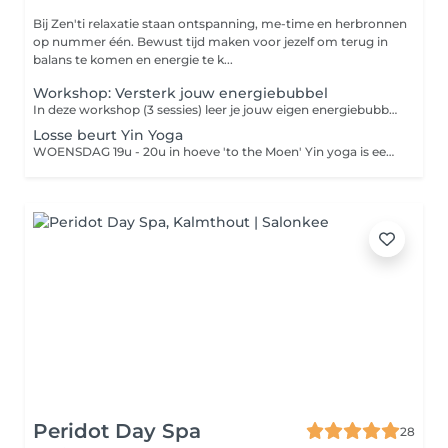
Bij Zen'ti relaxatie staan ontspanning, me-time en herbronnen
op nummer één. Bewust tijd maken voor jezelf om terug in
balans te komen en energie te k...
Workshop: Versterk jouw energiebubbel
In deze workshop (3 sessies) leer je jouw eigen energiebubbel te versterken en trucjes om die veerkrachtig te houden. Ontdoe je van emotionele ballast van anderen Vul jouw energiebubbel terug en versterk deze Grenzen aangeven vanuit jouw centrum 3 SESSIES IN SEPTEMBER: Maandag 16/9, 23/9 & 30/9 van 19u30 tot 21u Alle info en inschrijven via de website: www.relaxatiezenti.be of mail naar: tineke.coach@gmail.com
Losse beurt Yin Yoga
WOENSDAG 19u - 20u in hoeve 'to the Moen' Yin yoga is een rustige vorm om je lichaam en geest uit te nodigen om te ontspannen. Ademen, stretchen en rustige yogaposes die voor iedereen toegankelijk zijn. Je hoeft geen ervaring te hebben of lenig te zijn. De voordelen van yoga: Je lichaam blijft sterk, gezond en soepel. Je kalmeert je geest en creëert stilte in je hoofd. Yoga verlaagt je stresshormonen (cortisol) en verhoogt je gelukshormonen (endorfines). VRAAG GRATIS JOUW PROEFLES AAN VIA MAIL: tineke.coach@gmail.com
Peridot Day Spa
28