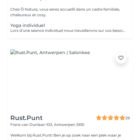
Chez Ô Natura, vous serez accueilli dans un cadre familiale,
chaleureux et cosy.
Yoga individuel
Lors d'une séance individuel nous travaillerons sur vos besoins spécifiques, en s'adaptant d'avantage à vos capacités. Le yoga que je propose est axé sur une approche posturo respiratoire enseigné par Bernadette De Gasquet. Plus d'infos https://onatura-bien-etre.eu/yoga-individuel/
Rust.Punt
29
Frans van Dunlaan 103,
Antwerpen 2610
Welkom bij Rust.Punt! Ben je op zoek naar een plek waar je