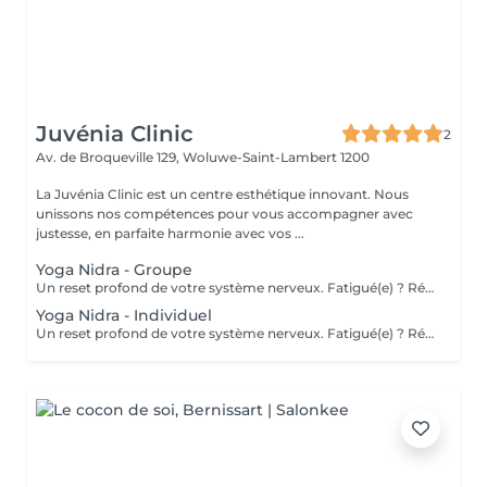
Juvénia Clinic
2
Av. de Broqueville 129,
Woluwe-Saint-Lambert 1200
La Juvénia Clinic est un centre esthétique innovant. Nous
unissons nos compétences pour vous accompagner avec
justesse, en parfaite harmonie avec vos ...
Yoga Nidra - Groupe
Un reset profond de votre système nerveux. Fatigué(e) ? Récupérez quelques heures de sommeil en 20 min ! Un boost naturel et rapide ! Relaxation profonde guidée (type sommeil conscient ou "Yogic sleep") pour calmer le système nerveux, améliorer le sommeil et recharger l'énergie. (@Juvénia clinic) Places limitées. Abonnements à prix réduits possibles (5 séances + 1 gratuite ou 8 séances + 2 gratuites).
Yoga Nidra - Individuel
Un reset profond de votre système nerveux. Fatigué(e) ? Récupérez quelques heures de sommeil en 20 min ! Un boost naturel et rapide ! Relaxation profonde guidée (type sommeil conscient ou "Yogic sleep") pour calmer le système nerveux, améliorer le sommeil et recharger l'énergie. Séance adaptée à vos besoins pour relâcher stress et fatigue, soutenir la récupération et retrouver un vrai lâcher-prise. (@Juvénia clinic ou HoLiCo Practice - Sint Stevens Woluwe ou online) Abonnements à prix réduits possibles (5 séances + 1 gratuite ou 8 séances + 2 gratuites).