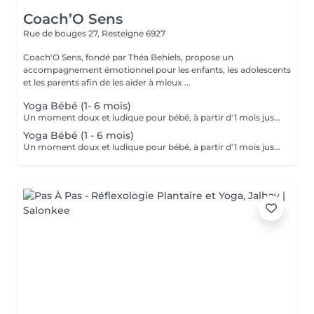
Coach’O Sens
Rue de bouges 27,
Resteigne 6927
Coach'O Sens, fondé par Théa Behiels, propose un
accompagnement émotionnel pour les enfants, les adolescents
et les parents afin de les aider à mieux ...
Yoga Bébé (1- 6 mois)
Un moment doux et ludique pour bébé, à partir d'1 mois jusqu'au moment où il se retourne, afin de favoriser son développement moteur, sa souplesse et sa détente. Le yoga bébé renforce le lien parent/enfant, stimule la coordination, la respiration et le bien-être émotionnel, tout en respectant le rythme de l'enfant. Un moment de complicité, de calme et d'éveil sensoriel à partager avec votre tout-petit.
Yoga Bébé (1 - 6 mois)
Un moment doux et ludique pour bébé, à partir d'1 mois jusqu'au moment où il se retourne, afin de favoriser son développement moteur, sa souplesse et sa détente. Le yoga bébé renforce le lien parent/enfant, stimule la coordination, la respiration et le bien-être émotionnel, tout en respectant le rythme de l'enfant. Un moment de complicité, de calme et d'éveil sensoriel à partager avec votre tout-petit.