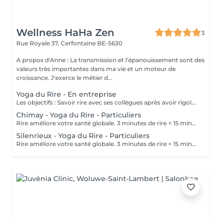
Wellness HaHa Zen
3
Rue Royale 37,
Cerfontaine BE-5630
A propos d'Anne : La transmission et l'épanouissement sont des
valeurs très importantes dans ma vie et un moteur de
croissance. J'exerce le métier d...
Yoga du Rire - En entreprise
Les objectifs : Savoir rire avec ses collègues après avoir rigoler de soi. Etre bien dans son esprit et dans son corps, dans ses relations avec les autres. Apprendre et relativiser de façon ludique. Transformer le stress négatif en stress positif. Les bénéfices engendrés par l'entreprise : Un personnel motivé, bien dans sa tête et dans sa peau. Une excellente relation de confiance entre tout le personnel. Une actualisation des notions de valeur perdues telles que le rire de soi, les liens, l'accueil, l'écoute, la collaboration, l'esprit d'équipe La diminution des différents conflits internes (Il est interdit de rire « DE », mais plus agréable de rire « AVEC » quelqu'un). Entretenir l'enthousiasme professionnel grâce à la notion de plaisir. Réduire drastiquement l'absentéisme et les congés de maladie. Augmenter les performances et la productivité via le développement de la créativité. Durée : variable Prix : offre de prix sur simple demande
Chimay - Yoga du Rire - Particuliers
Rire améliore votre santé globale. 3 minutes de rire = 15 minutes de jogging. Rire réduit les hormones de stress, régule le rythme cardiaque, favorise la circulation du sang, stimule le système immunitaire, Au niveau de la santé (le corps) : Fait disparaître le stress et libère les tensions. Dope la qualité du sommeil. Lutte contre les douleurs. Renforce le système immunitaire. Facilite la digestion. Fortifie le cur et sa musculation. Enraye le mauvais cholestérol et augmente le bon cholestérol. Diminue l'hypertension. Régule la glycémie. Au niveau de l'émotionnel : Anti-stress primordial permettant l'installation immédiate de la bonne humeur. Régulateur au point de vue physiologique et psychologique. Renforcement de vos pensées positives. Le lâcher-prise et la prise de recul sont mis en valeur. Au niveau du social et du relationnel : Votre attitude sera sereine et joyeuse. La communication non-verbale est plus positive et le désamorçage des problèmes plus efficace les échanges et les relations avec autrui favorisés.
Silenrieux - Yoga du Rire - Particuliers
Rire améliore votre santé globale. 3 minutes de rire = 15 minutes de jogging. Rire réduit les hormones de stress, régule le rythme cardiaque, favorise la circulation du sang, stimule le système immunitaire, Au niveau de la santé (le corps) : Fait disparaître le stress et libère les tensions. Dope la qualité du sommeil. Lutte contre les douleurs. Renforce le système immunitaire. Facilite la digestion. Fortifie le cur et sa musculation. Enraye le mauvais cholestérol et augmente le bon cholestérol. Diminue l'hypertension. Régule la glycémie. Au niveau de l'émotionnel : Anti-stress primordial permettant l'installation immédiate de la bonne humeur. Régulateur au point de vue physiologique et psychologique. Renforcement de vos pensées positives. Le lâcher-prise et la prise de recul sont mis en valeur. Au niveau du social et du relationnel : Votre attitude sera sereine et joyeuse. La communication non-verbale est plus positive et le désamorçage des problèmes plus efficace les échanges et les relations avec autrui favorisés.