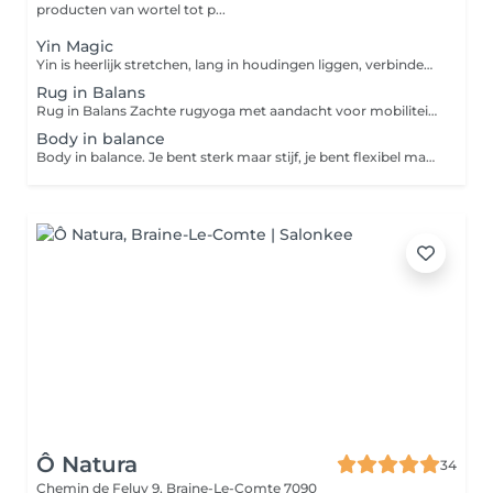
producten van wortel tot p...
Yin Magic
Yin is heerlijk stretchen, lang in houdingen liggen, verbinden met jezelf. Deze sessie wordt steeds afgeloten met klankschalen. RELAX TO THE MAX Lessen gaan door vanaf 3 personen, en VOL IS VOL Een testkaart voor nieuwe yogi's is €30. Je kan er 3 lessen naar keuze mee uittesten. Een losse les is €17.5. Een 10-beurtenkaart is €150. De betaling gebeurt steeds in de studio voordat de les begint. De les gaat door vanaf 3 personen. Gelieve geen last minute annulaties te doen, het is niet fijn voor anderen dat de les niet door kan gaan
Rug in Balans
Rug in Balans Zachte rugyoga met aandacht voor mobiliteit, stabiliteit en kracht. Opbouwend, rustig en afgestemd op wat jouw lichaam aankan. Een testkaart voor nieuwe yogi's is €30. Je kan er 3 lessen naar keuze mee uittesten. Een losse les is €17.5. Een 10-beurtenkaart is €150. De betaling gebeurt steeds in de studio voordat de les begint. De les gaat door vanaf 3 personen. Gelieve geen last minute annulaties te doen, het is niet fijn voor anderen dat de les niet door kan gaan
Body in balance
Body in balance. Je bent sterk maar stijf, je bent flexibel maar slap, je lichaam functioneert niet optimaal. Allemaal dingen waar we aan werken in deze les. Mobiliteit is de sleutel. We werken aan het disfunctionele, en dan geven we het kracht. Deze les is dus voor iedereen. Een testkaart voor nieuwe yogi's is €30. Je kan er 3 lessen naar keuze mee uittesten. Een losse les is €17.5. Een 10-beurtenkaart is €150. De betaling gebeurt steeds in de studio voordat de les begint. De les gaat door vanaf 3 personen. Gelieve geen last minute annulaties te doen, het is niet fijn voor anderen dat de les niet door kan gaan
Ô Natura
34
Chemin de Feluy 9,
Braine-Le-Comte 7090