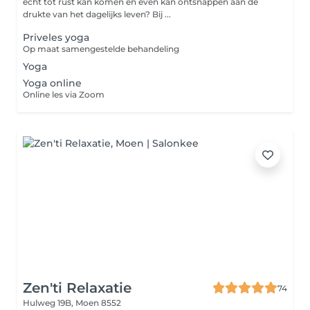
écht tot rust kan komen en even kan ontsnappen aan de
drukte van het dagelijks leven? Bij ...
Priveles yoga
Op maat samengestelde behandeling
Yoga
Yoga online
Online les via Zoom
Zen'ti Relaxatie
74
Hulweg 19B,
Moen 8552