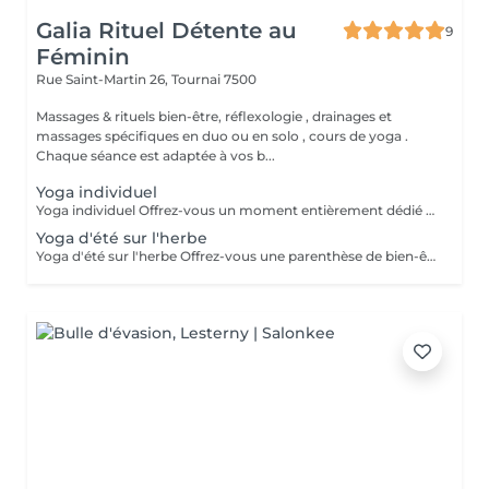
Galia Rituel Détente au
9
Féminin
Rue Saint-Martin 26,
Tournai 7500
Massages & rituels bien-être, réflexologie , drainages et
massages spécifiques en duo ou en solo , cours de yoga .
Chaque séance est adaptée à vos b...
Yoga individuel
Yoga individuel Offrez-vous un moment entièrement dédié à votre bien-être. Chaque séance est personnalisée selon vos besoins du moment : relâcher les tensions, retrouver de la mobilité, améliorer votre respiration, apaiser le stress ou simplement vous accorder une parenthèse de calme. Accessible à tous, le yoga privé s'adapte à votre niveau, à votre condition physique et à vos objectifs, dans une approche douce, bienveillante et respectueuse de votre rythme.
Yoga d'été sur l'herbe
Yoga d'été sur l'herbe Offrez-vous une parenthèse de bien-être en pleine nature. Ce cours collectif de yoga en extérieur vous invite à vous reconnecter à votre corps et à votre respiration dans un cadre apaisant. La douceur de l'herbe sous vos pieds, l'air frais et les sons de la nature rendent cette pratique encore plus ressourçante. Accessible à tous, débutants comme pratiquants confirmés. Les postures sont adaptées au niveau de chacun. À prévoir : * Un tapis de yoga ou une grande serviette. * Une bouteille d'eau. * Une tenue confortable. Durée : 1 heure.