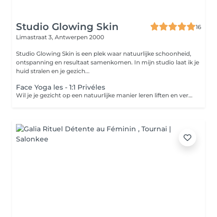
Studio Glowing Skin
16
Limastraat 3,
Antwerpen 2000
Studio Glowing Skin is een plek waar natuurlijke schoonheid,
ontspanning en resultaat samenkomen. In mijn studio laat ik je
huid stralen en je gezich...
Face Yoga les - 1:1 Privéles
Wil je je gezicht op een natuurlijke manier leren liften en verstevigen? Tijdens deze 1:1 Face Yoga sessie doen we samen een krachtige face workout om je gezichtsspieren te activeren, spanning te verminderen en je huid te laten stralen. Je krijgt persoonlijke tips & tricks om thuis verder aan de slag te gaan. Je kan deze les ook gebruiken om correct je guashatool of facial cups te leren gebruiken. Op basis van een vragenlijst personaliseren we deze les aan, aan jouw noden. Wil je onder begeleiding aan bepaalde facial goals werken? bv. Strakkere kaaklijn, ooglift... boek dan 4/5 opeenvolgende sessies of vraag naar ons Glow Journey pakket.