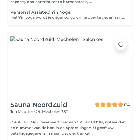
capacity and contributes to homeostasis, ...
Personal Assisted Yin Yoga
Met Yin yoga wordt je uitgenodigd om je over te geven aan de mildheid binnen in jezelf. Dit is een helende vorm van yoga. Via eenvoudige houdingen waarin we de spieren ontspannen bereiken we het bindweefsel (fascia, gewrichten, gewrichtsbanden en pezen) wat nadien voor meer mobiliteit zorgt. Bovendien worden ook je organen en je meridianen in balans gebracht waardoor je energie beter gaat stromen. Tijdens een persoonlijke hands-on Yin Yoga sessie wordt je begeleid doorheen verschillende yin yoga houdingen, die inwerken op jouw specifieke klachten of noden. Door milde hand aanraking wordt je lichaam uitgenodigd nog dieper te ontspannen en je ademhaling te verdiepen en rustiger te maken. Op die manier ervaar je soms plotse shifts, het loslaten van stressgerelateerde spierspanningen, onderdrukte emoties of beperkende gedachten. Beoogde resultaat : lichter, vrijer en bewuster gevoel in lichaam en geest. Ideaal voor mensen met stress gerelateerde klachten, burnout, oververmoeidheid, hoogsensitiviteit, perfectionisme.
Sauna NoordZuid
134
Ten Moortele 24,
Mechelen 2811
OPGELET! Als u reserveert met een CADEAUBON, noteer dan
de nummer van de bon in de opmerkingen. U geeft uw
betalingsgegevens in maar dat dient enkel ...