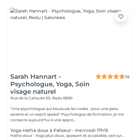
Sarah Hannart -
38
Psychologue, Yoga, Soin
visage naturel
Rue de la Cahoute 50,
Redu 6890
"Une psychologue qui bouscule les codes : pour une peau
sereine et un esprit apaisé" Psychologue de formation, je me
consacre aujourd'hui à une appro...
Yoga Hatha doux à Paliseul - mercredi 17h15
Hatha doux : Yoga plus doux, apaisant et accessible, axé sur la tenue des postures, la respiration et la relaxation. Idéale pour améliorer la souplesse, apaiser l'esprit et rééquilibrer le corps. Essai : au prix de l'abonnement, 12€ - valable une fois/personne A la séance : 15€ Abonnement : - à partir de 5 séances 65€ - 10 séances 120€ > abonnement nominatif valable 3 mois pour 1 personne, ne peut être échangé ou remboursé Paiement en liquide ou QR code Possibilité de suivre le cours du mercredi, vendredi matin, ou dimanche soir avec l'abonnement. Pour garantir une belle dynamique de groupe et permettre le maintien des cours dans de bonnes conditions, chaque cours sera organisé à partir d'un minimum de 5 participantes. Possibilité de réserver en dernière minute et d'annuler jusque - 12h le jour même pour le cours du mercredi et dimanche - 17h la veille pour le cours du vendredi Passé ce délais la séance sera comptabilisée. Merci pour votre compréhension :) Pendant les vacances scolaires les cours se feront en ligne ou à Redu en fonction du nombre de personnes présentes.