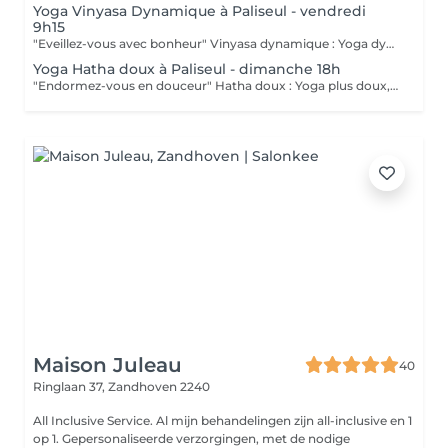
Yoga Vinyasa Dynamique à Paliseul - vendredi
9h15
"Eveillez-vous avec bonheur" Vinyasa dynamique : Yoga dynamique où les postures s'enchaînent en fluidité, synchronisées avec la respiration. Il développe la force, la souplesse et la concentration tout en offrant un travail cardio. Essai : au prix de l'abonnement, 12€ - valable une fois/personne A la séance : 15€ Abonnement : - à partir de 5 séances 65€ - 10 séances 120€ > abonnement nominatif valable 3 mois pour 1 personne, ne peut être échangé ou remboursé Paiement en liquide ou QR code Possibilité de suivre le cours du mercredi, vendredi matin, ou dimanche soir avec l'abonnement. Pour garantir une belle dynamique de groupe et permettre le maintien des cours dans de bonnes conditions, chaque cours sera organisé à partir d'un minimum de 5 participantes. Possibilité de réserver en dernière minute et d'annuler jusque - 12h le jour même pour le cours du mercredi et dimanche - 17h la veille pour le cours du vendredi Passé ce délais la séance sera comptabilisée. Merci pour votre compréhension :) Pendant les vacances scolaires les cours se feront en ligne ou à Redu en fonction du nombre de personnes présentes.
Yoga Hatha doux à Paliseul - dimanche 18h
"Endormez-vous en douceur" Hatha doux : Yoga plus doux, apaisant et accessible, axé sur la tenue des postures, la respiration et la relaxation. Idéale pour améliorer la souplesse, apaiser l'esprit et rééquilibrer le corps. Essai : au prix de l'abonnement, 12€ - valable une fois/personne A la séance : 15€ Abonnement : - à partir de 5 séances 65€ - 10 séances 120€ > abonnement nominatif valable 3 mois pour 1 personne, ne peut être échangé ou remboursé Paiement en liquide ou QR code Possibilité de suivre le cours du mercredi, vendredi matin, ou dimanche soir avec l'abonnement. Pour garantir une belle dynamique de groupe et permettre le maintien des cours dans de bonnes conditions, chaque cours sera organisé à partir d'un minimum de 5 participantes. Possibilité de réserver en dernière minute et d'annuler jusque - 12h le jour même pour le cours du mercredi et dimanche - 17h la veille pour le cours du vendredi Passé ce délais la séance sera comptabilisée. Merci pour votre compréhension :) Pendant les vacances scolaires les cours se feront en ligne ou à Redu en fonction du nombre de personnes présentes.
Maison Juleau
40
Ringlaan 37,
Zandhoven 2240
All Inclusive Service. Al mijn behandelingen zijn all-inclusive en 1
op 1. Gepersonaliseerde verzorgingen, met de nodige