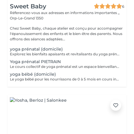
Sweet Baby
6
Réferencez-vous aux adresses en informations importantes ,,
Orp-Le-Grand 1350
Chez Sweet Baby, chaque atelier est conçu pour accompagner
l'épanouissement des enfants et le bien-être des parents. Nous
offrons des séances adaptées...
yoga prénatal (domicile)
Explorez les bienfaits apaisants et revitalisants du yoga prénatal dans un environnement intime et personnalisé avec notre cours individuel de yoga prénatal. Sous la guidance bienveillante d'un instructeur qualifié, chaque séance est conçue pour répondre aux besoins spécifiques de votre grossesse et favoriser votre bien-être physique et émotionnel. Au cours de chaque séance, vous serez guidée à travers une série de postures de yoga douces et sécurisées, ainsi que des exercices de respiration et de relaxation conçus pour renforcer votre corps, soulager les tensions et préparer votre esprit pour l'accouchement. L'instructeur adaptera les exercices en fonction de vos besoins individuels et de votre stade de grossesse. Les cours individuels offrent un espace privilégié où vous pouvez poser des questions, partager vos préoccupations et recevoir des conseils personnalisés de la part de l'instructeur. C'est une occasion précieuse de vous connecter avec votre corps en pleine transformation et de cultiver un sentiment de calme et de confiance à l'approche de la naissance de votre bébé.
Yoga prénatal PIETRAIN
Le cours collectif de yoga prénatal est un espace bienveillant conçu spécialement pour les futures mamans afin de les soutenir tout au long de leur grossesse. Sous la guidance d'un instructeur spécialisé, les participantes pratiquent des postures douces et sécurisées adaptées à leur état, favorisant ainsi le renforcement musculaire, la souplesse et la relaxation. Les séances intègrent également des techniques de respiration et de méditation pour aider à soulager les inconforts physiques et émotionnels liés à la grossesse, tout en favorisant un lien profond avec le bébé à naître. C'est un moment privilégié pour se connecter avec son corps, son bébé et d'autres mamans dans une atmosphère de soutien et de compréhension mutuelle.
yoga bébé (domicile)
Le yoga bébé pour les nourrissons de 0 à 5 mois en cours individuel est une pratique douce et interactive qui vise à favoriser le développement physique, émotionnel et mental de votre bébé. Pendant la séance, l'instructeur qualifié démontrera les mouvements et les étirements sur un poupon, puis guidera les parents pour qu'ils reproduisent ces mouvements adaptés à l'âge et au stade de développement de leur enfant. Les séances de yoga bébé individuelles offrent une attention personnalisée à votre bébé, permettant à l'instructeur de se concentrer sur les besoins spécifiques de votre enfant. Les mouvements sont conçus pour stimuler la coordination, la force musculaire et la souplesse de votre bébé, tout en favorisant le lien parent-enfant à travers des interactions ludiques et affectueuses. En plus des exercices physiques, le yoga bébé individuel peut également inclure des techniques de relaxation et de respiration pour aider votre bébé à se calmer et à se détendre. Ces séances peuvent être une merveilleuse occasion pour les parents de se connecter avec leur bébé dans un environnement calme et sécurisé, tout en favorisant le développement sain de leur enfant.