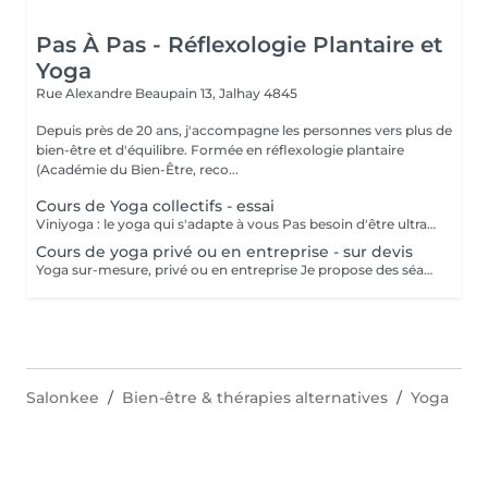
Pas À Pas - Réflexologie Plantaire et
Yoga
Rue Alexandre Beaupain 13,
Jalhay 4845
Depuis près de 20 ans, j'accompagne les personnes vers plus de
bien-être et d'équilibre. Formée en réflexologie plantaire
(Académie du Bien-Être, reco...
Cours de Yoga collectifs - essai
Viniyoga : le yoga qui s'adapte à vous Pas besoin d'être ultra souple ou expérimenté : chaque posture et séquence est personnalisée selon votre corps, votre rythme et vos objectifs. Grâce à la respiration, la méditation et la relaxation, retrouvez détente, énergie et équilibre. Commencez votre pratique pas à pas et offrez-vous un moment de bien-être sur-mesure dès aujourd'hui ! Adresse : Pavillon du Wayai, Wayai 4, 4845 Jalhay (Sart)
Cours de yoga privé ou en entreprise - sur devis
Yoga sur-mesure, privé ou en entreprise Je propose des séances personnalisées, adaptées aux besoins et au rythme de chacun, pour favoriser détente, énergie et bien-être. Que ce soit en privé ou en entreprise, chaque séance est conçue pour apporter équilibre et vitalité, dans un cadre confortable et bienveillant. Sur devis, contactez-moi pour créer votre programme sur-mesure dès aujourd'hui !
Salonkee
Bien-être & thérapies alternatives
Yoga