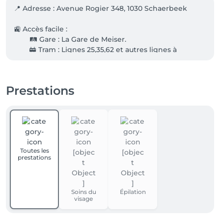
📍 Adresse : Avenue Rogier 348, 1030 Schaerbeek

🚉 Accès facile :

	🛤️ Gare : La Gare de Meiser.

	🚋 Tram : Lignes 25,35,62 et autres lignes à 
proximité.

	🚌 Bus : Lignes 56, 64, 65 à quelques minutes à 
pied.

Prestations
🚗 Stationnement : Facile à se garer à proximité, 
rendant votre visite encore plus pratique.

🌟 Venez profiter d’un moment de détente dans un 
cadre moderne et chaleureux, conçu pour votre bien-
Toutes les
être. Nous vous attendons avec impatience !
prestations
Soins du
Épilation
visage