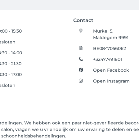
Contact
:00 - 15:30
Murkel 5,
Maldegem 9991
esloten
BE0847056062
:30 - 14:00
+32477491801
:30 - 21:30
Open Facebook
:30 - 17:00
Open Instagram
esloten
ordelingen. We hebben ook een paar niet-geverifieerde beoord
t salon, vragen we u vriendelijk om uw ervaring te delen en e
un schoonheidsbehandelingen.