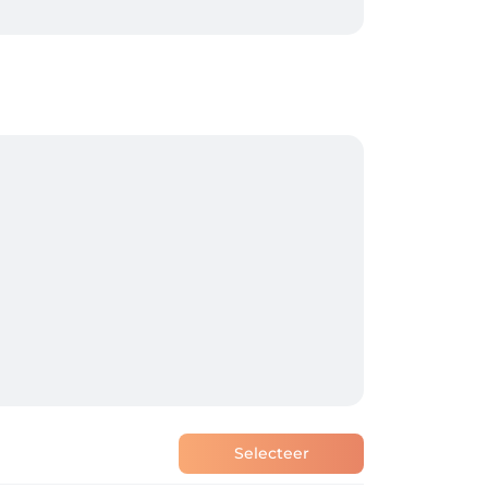
 een makkelijk wachtwoord). 

ker of je deze dienst wilt? Bel gerust even 
 je ook zelf je afspraak verplaatsen of 
ijken, verplaatsen of annuleren — waar en 
Selecteer