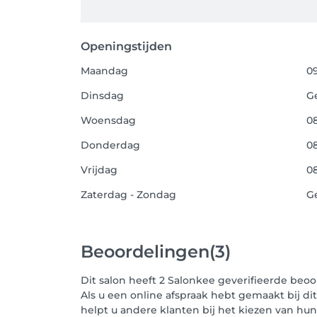
Openingstijden
Maandag
09
Dinsdag
G
Woensdag
08
Donderdag
08
Vrijdag
08
Zaterdag - Zondag
G
Beoordelingen
(3)
Dit salon heeft 2 Salonkee geverifieerde beo
Als u een online afspraak hebt gemaakt bij di
helpt u andere klanten bij het kiezen van h