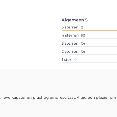
Algemeen
5
5
sterren
(3)
4
sterren
(0)
3
sterren
(0)
2
sterren
(0)
1
ster
(0)
, lieve kapster en prachtig eindresultaat. Altijd een plezier om 