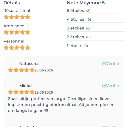
Détails
Note Moyenne
5
Résultat final
5
étoiles
(3)
4
étoiles
(0)
Ambiance
3
étoiles
(0)
2
étoiles
(0)
Personnel
1
étoile
(0)
Natascha
Vérifié
25.06.2026
Mieke
Vérifié
22.06.2026
Zoals altijd perfect verzorgd. Gezellige sfeer, lieve
kapster en prachtig eindresultaat. Altijd een plezier
om langs te gaan!!!!