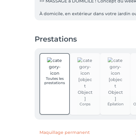
=> MASSAGE à DOMICILE ! Concept du week
À domicile, en extérieur dans votre jardin o
Notre équipe de professionnels qualifiés se
_____________________________________________
Prestations
Bienvenue chez THE AVENUE, 

Votre nouveau rendez-vous incontournable à
 Situé dans le Passage Wellington (entrée boutique Delvaux), notre établissement sur deux niveaux est dédié à la création du parfait sourcils ;
(épilation à la cire ou au Fil , maquillage 
propose une technique professionnelle recon
Toutes les
prestations
En tant que seul Brow Bar Beauty Lounge de
Chez nous il est possible de combiner plusie
Corps
Épilation
O
Et parce que chaque cliente est unique, nou
 De plus, un parking gratuit est disponible à l’arrière de la Galerie Wellington, pour votre commodité.😎

Maquillage permanent