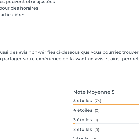
les peuvent être ajustées
pour des horaires
rticulières.
aussi des avis non-vérifiés ci-dessous que vous pourriez trouve
partager votre expérience en laissant un avis et ainsi permettr
Note Moyenne
5
5
étoiles
(74)
4
étoiles
(0)
3
étoiles
(1)
2
étoiles
(0)