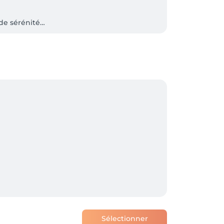
de sérénité…

havre de paix.

s également spécialiste du BIAB je vous 
oins.

Sélectionner