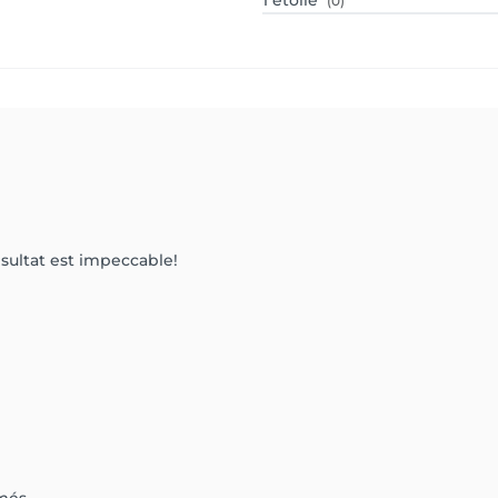
1
étoile
(0)
sultat est impeccable!