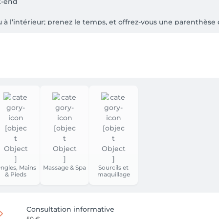
-end 

u à l’intérieur; prenez le temps, et offrez-vous une parenthèse 
 déplace chez vous, transformant votre espace en un véritable 
______________________________________________________________

 Waterloo.

permanent ) et du parfait regard avec nos extension de Cils; mai
nue pour renforcer l’ongle. 

 la région, nous vous offrons une expérience personnalisée!

urs soins en un seul rendez-vous !

ngles, Mains
Massage & Spa
Sourcils et
& Pieds
maquillage
s adaptons nos services pour répondre parfaitement à vos bes
Consultation informative
50 €