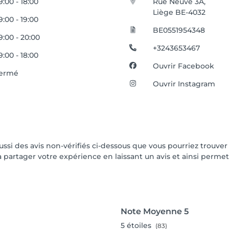
9:00 - 18:00
Rue Neuve 3A,
Liège BE-4032
9:00 - 19:00
BE0551954348
9:00 - 20:00
+3243653467
9:00 - 18:00
Ouvrir Facebook
ermé
Ouvrir Instagram
aussi des avis non-vérifiés ci-dessous que vous pourriez trouver
partager votre expérience en laissant un avis et ainsi permettr
Note Moyenne
5
5
étoiles
(83)