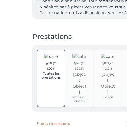
- Condition d'annulation, tout rendez-vous 
- N'hésitez pas à placer vos rendez-vous sur 
- Pas de parking mis à disposition, veuillez 
- La prise de rendez-vous en ligne pour un s
Fixe en panne, contactez nous via la page F
- Prochaine date Epilation définitive  

Prestations
- Nouveauté BON CADEAU : Achetez votre bon
rendez-vous" et sur votre GSM: dans le menu
Paiement à l’institut:  En cash
Toutes les
prestations
Soins du
Corps
visage
Soins des mains