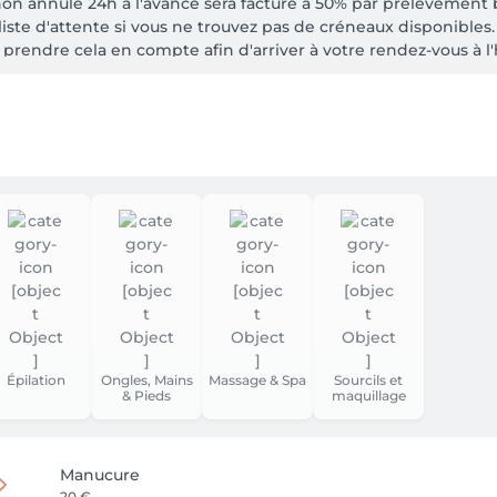
non annulé 24h à l'avance sera facturé à 50% par prélèvement 
liste d'attente si vous ne trouvez pas de créneaux disponibles. 
à prendre cela en compte afin d'arriver à votre rendez-vous à l'
oin avec bon cadeau est impossible, merci de me contacter au 0
acebook merci 

 cadeau pour un moment bien être, cliquez sur "Bon cadeau" (
 des soins)

Épilation
Ongles, Mains
Massage & Spa
Sourcils et
& Pieds
maquillage
Manucure
20 €