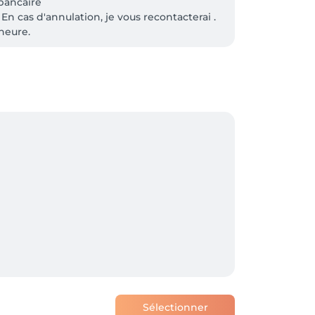
bancaire

En cas d'annulation, je vous recontacterai .

heure.

4 365 34 67 . 

sur l’ordinateur: à côté de "Prendre 
Sélectionner