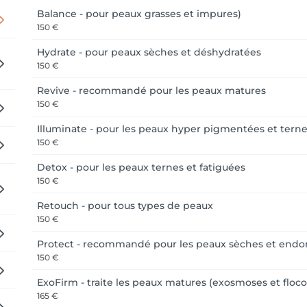
 soin de vous ! ✨
Balance - pour peaux grasses et impures)
150 €
Hydrate - pour peaux sèches et déshydratées
150 €
Revive - recommandé pour les peaux matures
150 €
Illuminate - pour les peaux hyper pigmentées et tern
150 €
Detox - pour les peaux ternes et fatiguées
150 €
Retouch - pour tous types de peaux
150 €
Protect - recommandé pour les peaux sèches et en
150 €
ExoFirm - traite les peaux matures (exosmoses et flocon
165 €