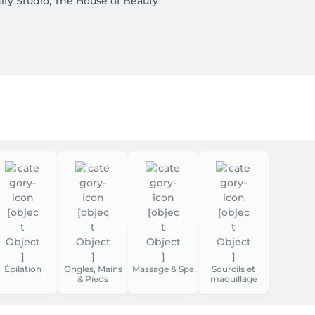
ity Studio, The House of Beauty

hington ou dans les rues adjacentes. Le parking est payant ❗️

nt l'Avenue Louise, se situe à 400 mètres.

ir au minimum 24h à l’avance❗ Cela nous permet d’organiser 
s pouvez payer par carte de débit ou par carte de crédit 💳, 
u par QRCODE.

 pouvez nous contacter par📱 ou par SMS au 0479943204 ainsi
Épilation
Ongles, Mains
Massage & Spa
Sourcils et
& Pieds
maquillage
pécifie, précise tous les protocoles des soins et affiche les gri