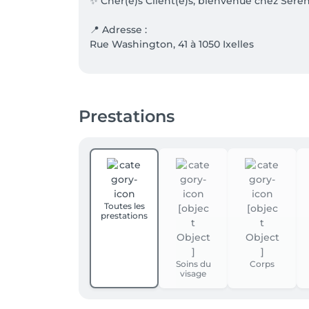
✨ Chèr(e)s Client(e)s, bienvenue chez Seren
📍 Adresse :

Rue Washington, 41 à 1050 Ixelles

🚗 Stationnement & Accès :

Vous pouvez vous stationner dans la rue Was
L'arrêt Bailli des trams 8 et 93, qui desserve
Prestations
⏳ Retard & Annulation :

En cas d’empêchement, merci de nous préven
clients au mieux.

💳 Paiement :

Nous disposons d'un TPE au moyen duquel vou
Toutes les
prestations
Vous pouvez également payer en cash 💶 o
📞 Contact & Réservations :

Pour toute demande de renseignements vous
Soins du
Corps
visage
"contact@serenitystudio.be"

Notre site WEB https://www.serenitystudio.be s