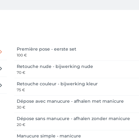
e huidige grote vraag kan ik momenteel helaas geen nieuwe 
Première pose - eerste set
100 €
Retouche nude - bijwerking nude
70 €
Retouche couleur - bijwerking kleur
75 €
Dépose avec manucure - afhalen met manicure
30 €
Dépose sans manucure - afhalen zonder manicure
20 €
Manucure simple - manicure