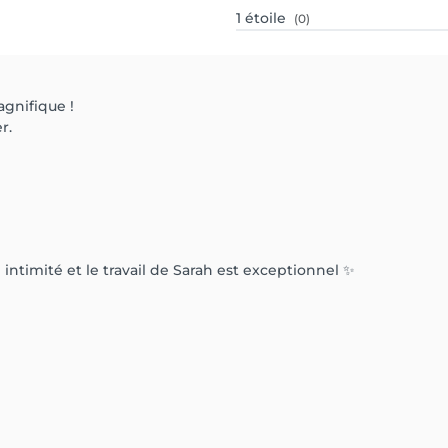
1
étoile
(0)
agnifique !
r.
intimité et le travail de Sarah est exceptionnel ✨