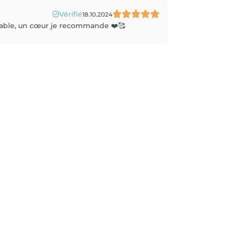
Vérifié
18.10.2024
orable, un cœur je recommande ❤️🥰