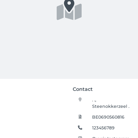
Contact
. .,
Steenokkerzeel .
BE0690560816
123456789