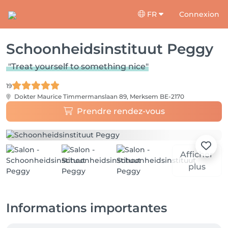
FR
Connexion
Schoonheidsinstituut Peggy
"Treat yourself to something nice"
19
Dokter Maurice Timmermanslaan 89,
Merksem BE-2170
Prendre rendez-vous
Afficher
plus
Informations importantes