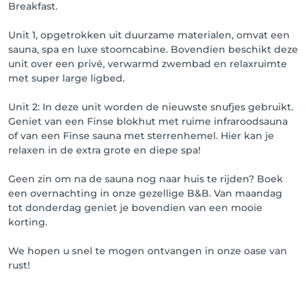
Breakfast.
Je kaart wordt dus gewoon enkel als garantie 
gehouden en de annulatie policy zal enkel in 
Unit 1, opgetrokken uit duurzame materialen, omvat een
rekening gebracht worden indien de voorwaarden 
sauna, spa en luxe stoomcabine. Bovendien beschikt deze
niet worden nageleefd. Je hebt dus nog niet betaald. 
unit over een privé, verwarmd zwembad en relaxruimte
Dit gebeurt nog steeds in het salon. 

met super large ligbed.
Dank jullie wel voor jullie begrip.
Unit 2: In deze unit worden de nieuwste snufjes gebruikt.
Geniet van een Finse blokhut met ruime infraroodsauna
of van een Finse sauna met sterrenhemel. Hier kan je
relaxen in de extra grote en diepe spa!
Geen zin om na de sauna nog naar huis te rijden? Boek
een overnachting in onze gezellige B&B. Van maandag
tot donderdag geniet je bovendien van een mooie
korting.
We hopen u snel te mogen ontvangen in onze oase van
rust!