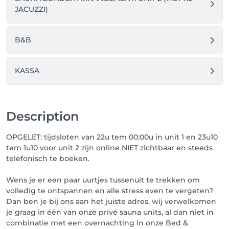
geblokkeerd worden op je kaart maar na 24u wordt 
JACUZZI)
deze weer vrijgegeven. Er gaat dus geen 1 euro af 
van je kaart. Dit is de enige manier dat ons systeem 
kan verifiëren of je bankkaart geldig is. 

B&B
Je kaart wordt enkel gekoppeld. Er gaat op de dag 
van boeking geen geld van je kaart af. Pas op de dag 
KASSA
van je afspraak zullen de volgende regels gelden:

* Je kan gratis annuleren tot 7 dagen voor de 
Description
afspraak (72u voor je afspraak krijg je een reminder 
mail van ons)

* Annulatie binnen de 7 dagen voor de afspraak: er 
OPGELET: tijdsloten van 22u tem 00:00u in unit 1 en 23u10
wordt 100% van de geboekte afspraak in rekening 
tem 1u10 voor unit 2 zijn online NIET zichtbaar en steeds
gebracht (uitzonderingen kunnen gemaakt worden 
telefonisch te boeken.
na overleg en goedkeuring door ons)

* No show: er wordt 100% van de geboekte afspraak 
Wens je er een paar uurtjes tussenuit te trekken om
in rekening gebracht.

volledig te ontspannen en alle stress even te vergeten?
* Kom je wel op tijd naar je afspraak, dan kan je 
Dan ben je bij ons aan het juiste adres, wij verwelkomen
gewoon je afspraak betalen in het salon met cash of 
je graag in één van onze privé sauna units, al dan niet in
via Bancontact. 

combinatie met een overnachting in onze Bed &