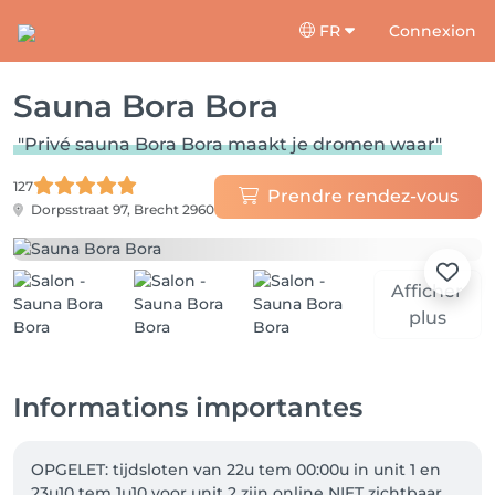
FR
Connexion
Sauna Bora Bora
"Privé sauna Bora Bora maakt je dromen waar"
127
Prendre rendez-vous
Dorpsstraat 97,
Brecht 2960
Afficher
plus
Informations importantes
OPGELET: tijdsloten van 22u tem 00:00u in unit 1 en 
23u10 tem 1u10 voor unit 2 zijn online NIET zichtbaar 