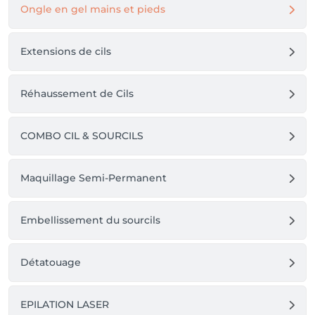
Ongle en gel mains et pieds
PAIEMENTS: 

+ Nous ne possédons pas de bancontact/ Cash 
uniquement.
Extensions de cils
Réhaussement de Cils
COMBO CIL & SOURCILS
Maquillage Semi-Permanent
Embellissement du sourcils
Détatouage
EPILATION LASER