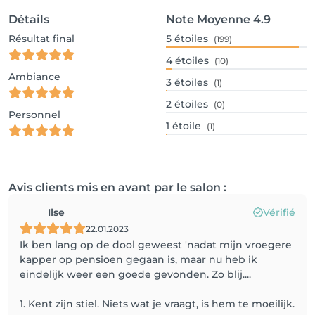
Détails
Note Moyenne
4.9
Résultat final
5
étoiles
(199)
4
étoiles
(10)
Ambiance
3
étoiles
(1)
2
étoiles
(0)
Personnel
1
étoile
(1)
Avis clients mis en avant par le salon :
Ilse
Vérifié
22.01.2023
Ik ben lang op de dool geweest 'nadat mijn vroegere
kapper op pensioen gegaan is, maar nu heb ik
eindelijk weer een goede gevonden. Zo blij....
1. Kent zijn stiel. Niets wat je vraagt, is hem te moeilijk.