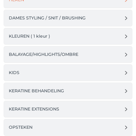
worden uitgevoerd en wordt het volledige bedrag 
van uw afspraak aangerekend.

DAMES STYLING / SNIT / BRUSHING
Betalen kan cash of payconiq..

Email : Salonoz@hotmail.com

KLEUREN ( 1 kleur )
Btw-nummer / 0744.414.919

Vriendelijke groeten en tot binnenkort

BALAYAGE/HIGHLIGHTS/OMBRE
Oz
KIDS
KERATINE BEHANDELING
KERATINE EXTENSIONS
OPSTEKEN