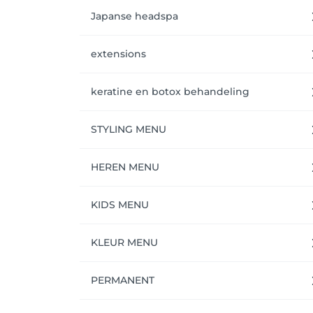
diensten te genieten.

Japanse headspa
Groetjes Rania
extensions
keratine en botox behandeling
STYLING MENU
HEREN MENU
KIDS MENU
KLEUR MENU
PERMANENT